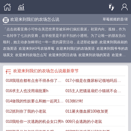
欢迎来到我们的农场怎么说
草莓摇摇奶昔
/著
「点击就看亚裔小可怜在美恐世界里被坏种们疯狂垂涎」初茉内向、孤独，作为
一名转学了七次的亚裔，在学校里是不折不扣的小透明。为了让唯一的朋友告白
顺利，她主动参加棒球社一年一度的露营活动，走进那处偏僻..
欢迎来到我叔叔的
农场英语
欢迎来到43号农场草莓
欢迎来到我们的农场英语
欢迎来到我爷爷的农
场英文
欢迎来到农场怎么写
欢迎来到冥日农场
欢迎来到农场的英语
欢迎来到
43号农场(美恐nph) 第501章
欢迎来到农场的英文
欢迎来到农场的英文怎么
说
欢迎来到四十三号农场
类似欢迎来到43号农场的
类似欢迎来到43号农场
欢
欢迎来到我们的农场怎么说
最新章节
迎来到年华农场
欢迎来到农场的英语怎么读
欢迎来到农场英语
欢迎来到我们的
018我现在都有点舍不得杀你了
017小猫是在撒尿标记领地吗后入
农场怎么说
欢迎来到我们的农场
欢迎来到爷爷的农场英语
huolaшu c
舔批h
016求主人也没用扇批重h
015主人把骚逼扇烂小猫就不会发
情了微h
014做我的性奴要么和她一起死150
013倒计时
收加更
012抓到你了我的小老鼠
011屠夫微血腥100收加更
010我给你一次逃跑的机会女口男h
009只会逃跑的小老鼠