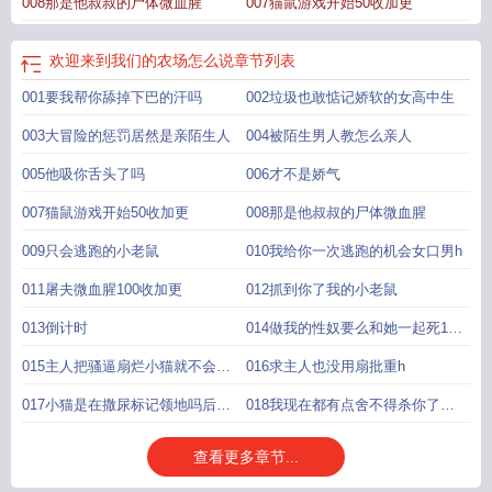
008那是他叔叔的尸体微血腥
007猫鼠游戏开始50收加更
欢迎来到我们的农场怎么说
章节列表
001要我帮你舔掉下巴的汗吗
002垃圾也敢惦记娇软的女高中生
003大冒险的惩罚居然是亲陌生人
004被陌生男人教怎么亲人
005他吸你舌头了吗
006才不是娇气
007猫鼠游戏开始50收加更
008那是他叔叔的尸体微血腥
009只会逃跑的小老鼠
010我给你一次逃跑的机会女口男h
011屠夫微血腥100收加更
012抓到你了我的小老鼠
013倒计时
014做我的性奴要么和她一起死150
收加更
015主人把骚逼扇烂小猫就不会发
016求主人也没用扇批重h
情了微h
017小猫是在撒尿标记领地吗后入
018我现在都有点舍不得杀你了
舔批h
huolaшu c
查看更多章节...