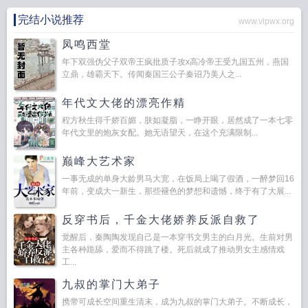
完结小说推荐
www.vipwx.org
凤鸣西堂
年下双强伪父子双帝王疯批质子攻x高冷帝王受九国五州，燕国
立鼎，雄霸天下。传闻秦国三公子秦诏乃美人之...
年代文大佬的漂亮作精
程方秋生得千娇百媚，肤如凝脂，一睁开眼，居然成了一本七零
年代文里的炮灰女配。她无语望天，在这个充满限制...
巅峰大艺术家
一事无成的单身大龄男马大宽，在饭局上喝了假酒，一醉梦回16
年前，变成大一新生，那些褪色的梦想和遗憾，终于有了大展...
反穿书后，千金大佬娇养反派自救了
觉醒后，秦陶陶发现自己是一本穿书文男主的白月光。生前对男
主各种跪舔，爱而不得跳了楼。死后就成了推动男女主感情戏
工...
九叔的掌门大弟子
携带可成长空间重生清末，成为九叔的掌门大弟子。不断成长，