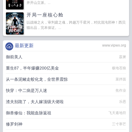
并开山立派。...
开局一座核心舱
以战锤之火，审判庭之魂，跨越万千星河，对抗混沌邪神！西贝
猫出品，完本保证。...
最新更新
www.vipwx.org
御前美人
荔箫
重生87，半年爆赚200亿美金
极地苍狼
从一条泥鳅走蛟化龙，全世界震惊
菜拌面
快穿：中二病是万人迷
焦作业
渣夫别跪了，夫人嫁顶级大佬啦
乐恩
御兽修仙：我能血脉返祖
飞天遁地符
修罗剑神
三寸寒芒