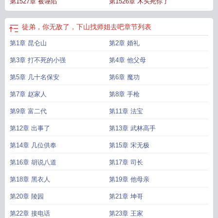
第1527章 被诬陷
第1526章 木头死你了
徒弟，你无敌了，下山找师姐去吧
章节列表
第1章 昆仑山
第2章 婚礼
第3章 打不死的小强
第4章 他父母
第5章 几十名保安
第6章 魔功
第7章 赵家人
第8章 手枪
第9章 富二代
第11章 法宝
第12章 出事了
第13章 武林高手
第14章 几位供奉
第15章 宋无极
第16章 胡说八道
第17章 司长
第18章 黑衣人
第19章 他母亲
第20章 陵园
第21章 坤哥
第22章 接电话
第23章 王家