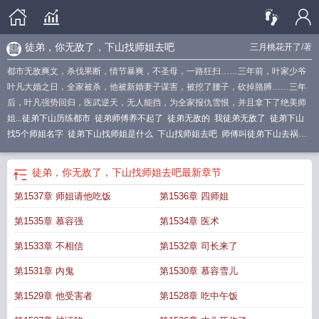
徒弟，你无敌了，下山找师姐去吧
三月桃花开了
/著
都市无敌爽文，杀伐果断，情节暴爽，不圣母，一路狂扫……三年前，叶家少爷
叶凡大婚之日，全家被杀，他被新婚妻子谋害，被挖了腰子，砍掉胳膊……三年
后，叶凡强势回归，医武逆天，无人能挡，为全家报仇雪恨，并且拿下了绝美师
姐...
徒弟下山历练都市
徒弟师傅养不起了
徒弟无敌的
我徒弟无敌了
徒弟下山
找5个师姐名字
徒弟下山找师姐是什么
下山找师姐去吧
师傅叫徒弟下山去祸害
五个师姐
徒弟无敌流
徒弟下山师傅叫他找五个世界
徒弟下山找五个师姐是什
么
下山找师姐去吧免费阅读
你下山找你三个师姐吧
下山找师姐去吧漫画
师傅
徒弟，你无敌了，下山找师姐去吧
最新章节
让徒弟下山找五个师姐是什么
第1537章 师姐请他吃饭
第1536章 四师姐
第1535章 慕容强
第1534章 医术
第1533章 不相信
第1532章 司长来了
第1531章 内鬼
第1530章 慕容雪儿
第1529章 他受害者
第1528章 吃中午饭