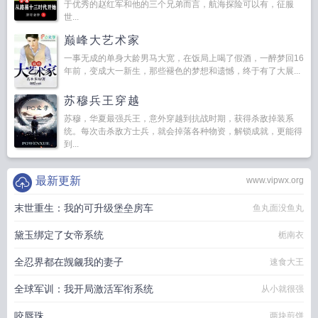
于优秀的赵红军和他的三个兄弟而言，航海探险可以有，征服
世...
巅峰大艺术家
一事无成的单身大龄男马大宽，在饭局上喝了假酒，一醉梦回16
年前，变成大一新生，那些褪色的梦想和遗憾，终于有了大展...
苏穆兵王穿越
苏穆，华夏最强兵王，意外穿越到抗战时期，获得杀敌掉装系
统。每次击杀敌方士兵，就会掉落各种物资，解锁成就，更能得
到...
最新更新
www.vipwx.org
末世重生：我的可升级堡垒房车
鱼丸面没鱼丸
黛玉绑定了女帝系统
栀南衣
全忍界都在觊觎我的妻子
速食大王
全球军训：我开局激活军衔系统
从小就很强
咬唇珠
两块煎饼