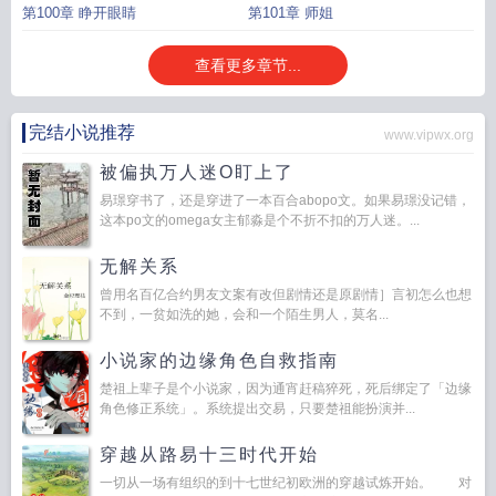
第100章 睁开眼睛
第101章 师姐
查看更多章节...
完结小说推荐
www.vipwx.org
被偏执万人迷O盯上了
易璟穿书了，还是穿进了一本百合abopo文。如果易璟没记错，
这本po文的omega女主郁淼是个不折不扣的万人迷。...
无解关系
曾用名百亿合约男友文案有改但剧情还是原剧情］言初怎么也想
不到，一贫如洗的她，会和一个陌生男人，莫名...
小说家的边缘角色自救指南
楚祖上辈子是个小说家，因为通宵赶稿猝死，死后绑定了「边缘
角色修正系统」。系统提出交易，只要楚祖能扮演并...
穿越从路易十三时代开始
一切从一场有组织的到十七世纪初欧洲的穿越试炼开始。 对