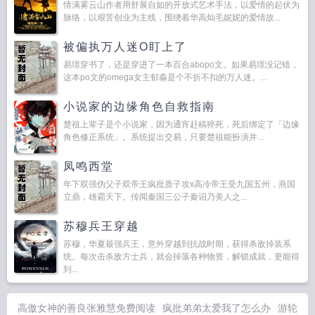
情满雾云山作者用舒展自如的开放式艺术手法，以爱情的起伏为
脉络，以艰苦创业为主线，围绕着华高灿毛妮妮的爱情故...
被偏执万人迷O盯上了
易璟穿书了，还是穿进了一本百合abopo文。如果易璟没记错，
这本po文的omega女主郁淼是个不折不扣的万人迷。...
小说家的边缘角色自救指南
楚祖上辈子是个小说家，因为通宵赶稿猝死，死后绑定了「边缘
角色修正系统」。系统提出交易，只要楚祖能扮演并...
凤鸣西堂
年下双强伪父子双帝王疯批质子攻x高冷帝王受九国五州，燕国
立鼎，雄霸天下。传闻秦国三公子秦诏乃美人之...
苏穆兵王穿越
苏穆，华夏最强兵王，意外穿越到抗战时期，获得杀敌掉装系
统。每次击杀敌方士兵，就会掉落各种物资，解锁成就，更能得
到...
高傲女神的善良张雅慧免费阅读
疯批弟弟太爱我了怎么办
游轮