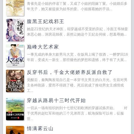
青雀先是小姐的伴读丫鬟，又成了小姐的陪嫁丫鬟。小姐婚后多
年无子，她又被提拔为姑爷的妾。小姐握着她的手说...
腹黑王妃戏邪王
她是21世纪的天才神医，却穿越成不受宠的弃妃，冷面王爷纳妾
来恶心她，洞房花烛夜，居然让她这个王妃去伺候，想羞辱她...
巅峰大艺术家
一事无成的单身大龄男马大宽，在饭局上喝了假酒，一醉梦回16
年前，变成大一新生，那些褪色的梦想和遗憾，终于有了大展...
反穿书后，千金大佬娇养反派自救了
觉醒后，秦陶陶发现自己是一本穿书文男主的白月光。生前对男
主各种跪舔，爱而不得跳了楼。死后就成了推动男女主感情戏
工...
穿越从路易十三时代开始
一切从一场有组织的到十七世纪初欧洲的穿越试炼开始。 对
于优秀的赵红军和他的三个兄弟而言，航海探险可以有，征服
世...
情满雾云山