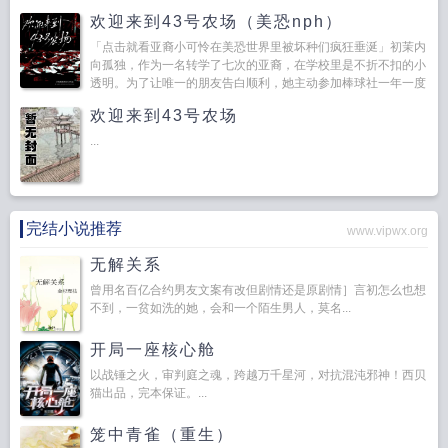
欢迎来到43号农场（美恐nph）
「点击就看亚裔小可怜在美恐世界里被坏种们疯狂垂涎」初茉内
向孤独，作为一名转学了七次的亚裔，在学校里是不折不扣的小
透明。为了让唯一的朋友告白顺利，她主动参加棒球社一年一度
的露营活动，走进那处偏僻...
欢迎来到43号农场
...
完结小说推荐
www.vipwx.org
无解关系
曾用名百亿合约男友文案有改但剧情还是原剧情］言初怎么也想
不到，一贫如洗的她，会和一个陌生男人，莫名...
开局一座核心舱
以战锤之火，审判庭之魂，跨越万千星河，对抗混沌邪神！西贝
猫出品，完本保证。...
笼中青雀（重生）