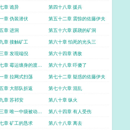
七章 诡异
第四十八章 援兵
一章 伪装潜伏
第五十二章 震惊的佐藤伊夫
五章 进洞
第五十六章 蹊跷的矿洞
九章 接触矿工
第六十章 怕死的光头三
三章 发现端倪
第六十四章 诱敌
七章 霉运缠身的渡边
第六十八章 吓傻了
一章 拉网式扫荡
第七十二章 疑惑的佐藤伊夫
五章 大部队折返
第七十六章 混乱
九章 苏祁安
第八十章 纵火
三章 唯一中级被动技
第八十四章 有人受伤
七章 矿工的恳求
第八十八章 离去