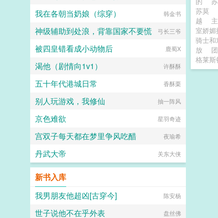
的
苏莫
我在各朝当奶娘（综穿）
韩金书
越
神级辅助到处浪，背靠国家不要慌
室娇媚
弓长三爷
骑士和
被四皇错看成小动物后
鹿蜀X
放
团
格莱斯
渴他（剧情向1v1）
许酥酥
五十年代港城日常
香酥栗
别人玩游戏，我修仙
抽一阵风
京色难欲
星羽奇迹
宫双子每天都在梦里争风吃醋
夜瑜希
丹武大帝
关东大侠
新书入库
我男朋友他超凶[古穿今]
陈安杨
世子说他不在乎外表
盘丝佛