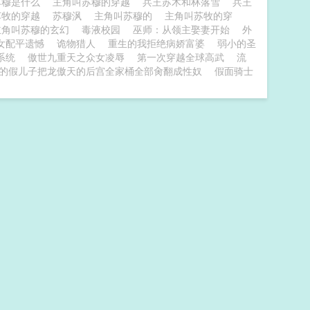
苏穆是什么
主角叫苏穆的穿越
兵王苏木和林落雪
兵王
苏牧的穿越
苏穆沨
主角叫苏穆的
主角叫苏牧的穿
主角叫苏穆的玄幻
毒液校园
巫师：从领主娶妻开始
外
女配平遗憾
诡物猎人
重生的我拒绝病娇富婆
弱小的圣
系统
傲世九重天之众女凌辱
第一次穿越全球高武
流
的假儿子把龙傲天的后宫全家桶全部肏翻成性奴
假面骑士