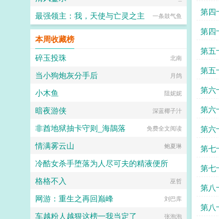
第四
最强领主：我，天使与亡灵之主
一条鼓气鱼
第四
本周收藏榜
第五
碎玉投珠
北南
第五
当小狗炮灰分手后
月鸽
第六
小木鱼
阻妮妮
第六
暗夜游侠
深蓝椰子汁
非酋地狱抽卡守则_海鶄落
第六
免费全文阅读
情满雾云山
鲍夏琳
第七
冷酷女杀手堕落为人尽可夫的精液便所
第七
格格不入
嘿嘿嘿
巫哲
第八
网游：重生之再回巅峰
刘巴库
第八
车越粉人越狠这榜一我当定了
张泡泡