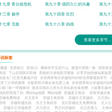
十九章 青台镇危机
第九十章 德田久仁的兴趣
第九十
十三章 被俘
第九十四章 壮烈
第九十
十七章 无敌
第九十八章 凶残
第九十
查看更多章节...
小说标签
魅魔服
劣质标记
清清()()
暧昧的手实是什么
激荡中国第一集
阅晋风
阅读
下山后我医武双修
美丽的天使电影完整版
从零开始的修仙家族晋
就是名门正派无删减片段
末世两界每次穿越现代60秒无弹窗最新章节
怜哭了少爷哄微博
水瓶男和天蝎女谁先爱上谁
末世两界每次穿越现代6
六扇门第一悍捕秦动
换亲后我在王府当主母短剧全集免费
小姐重生嫁侍
现前把我甩了的
网站tag地图
网站地图
苏穆是主角的
苏牧穿越全
苏穆免费阅读
兵王苏木
穿越主角苏牧
苏穆兵王穿越的
兵王苏s
物苏牧
苏穆穿越抗战
兵王主角姓苏
玄幻苏穆全文免费阅读
主人
剧
苏穆兵王穿越推荐
兵王苏尘
男主叫苏穆的
兵王苏墨儿
主角