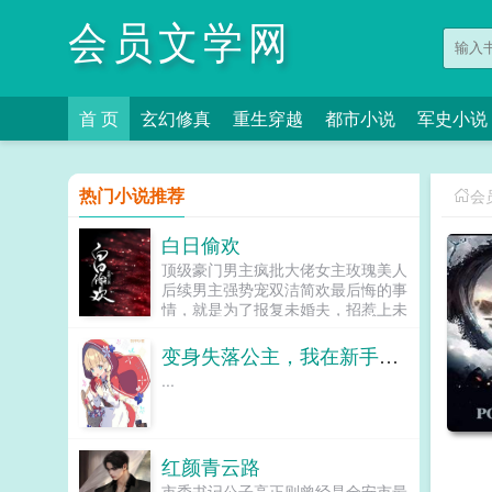
会员文学网
首 页
玄幻修真
重生穿越
都市小说
军史小说
热门小说推荐
会
白日偷欢
顶级豪门男主疯批大佬女主玫瑰美人
后续男主强势宠双洁简欢最后悔的事
情，就是为了报复未婚夫，招惹上未
婚夫的哥哥。本想吃完就跑，谁知请
神容易送神难。一晌贪欢，两相纠
变身失落公主，我在新手村卖核弹
缠。娄二爷，这事儿得讲究你情我
...
愿。娄枭步步紧逼，在我这不管用，
我情你就得愿。再后来，有人亲眼看
见，传闻中桀骜不驯的娄二爷，在雨
夜亲自帮人撑伞，而他自己半个身体
红颜青云路
沁入雨帘。...
市委书记公子高正则曾经是全安市最