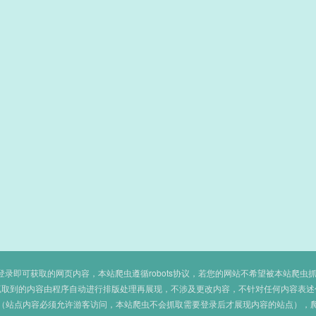
即可获取的网页内容，本站爬虫遵循robots协议，若您的网站不希望被本站爬虫抓取，可
抓取到的内容由程序自动进行排版处理再展现，不涉及更改内容，不针对任何内容表述
（站点内容必须允许游客访问，本站爬虫不会抓取需要登录后才展现内容的站点），