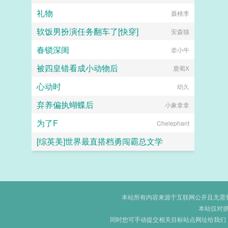
礼物
聂桃李
软饭男扮演任务翻车了[快穿]
安森猫
春锁深闺
牵小牛
被四皇错看成小动物后
鹿蜀X
心动时
幼久
弃养偏执蝴蝶后
小象拿拿
为了F
Chelephant
[综英美]世界最直搭档勇闯霸总文学
托尔金之犬
本站所有内容来源于互联网公开且无需登录
本站仅对
同时您可手动提交相关目标站点网址给我们