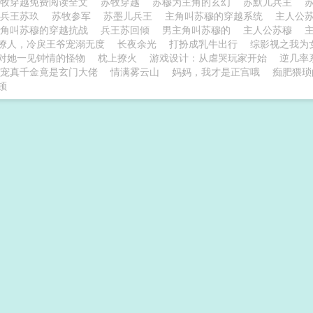
苏牧穿越免费阅读全文
苏牧穿越
苏穆为主角的玄幻
苏默儿兵主
兵王苏玖
苏牧参军
苏墨儿兵王
主角叫苏穆的穿越系统
主人公
主角叫苏穆的穿越抗战
兵王苏回倾
男主角叫苏穆的
主人公苏穆
撩人，冷戾王爷宠溺无度
长夜余光
打扮成乳牛出行
综影视之我为
对她一见钟情的怪物
枕上撩火
游戏设计：从虐哭玩家开始
逆几率
宠真千金竟是玄门大佬
情满雾云山
妈妈，我才是正宫哦
痴肥猥琐
顿