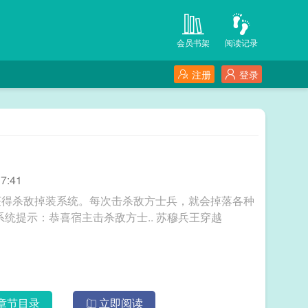
会员书架
阅读记录
注册
登录
7:41
获得杀敌掉装系统。每次击杀敌方士兵，就会掉落各种
物资，解锁成就，更能得到系统丰厚的奖励。“系统提示：恭喜宿主击杀敌方士.. 苏穆兵王穿越
章节目录
立即阅读