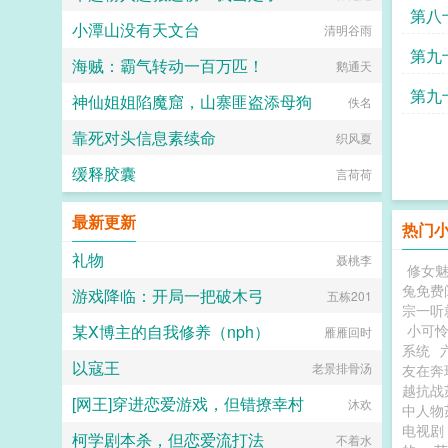
第八
小潭山没有天文台
清明谷雨
第九
海贼：霸气转动一百万匹！
鹅通天
第九
神仙姐姐陷魔窟，山寨匪盗添母狗
佚名
靠死对头信息素续命
织风夏
缓释胶囊
言荷荷
最新更新
热门
礼物
聂桃李
修女
兔免费
游戏降临：开局一把破木弓
五栋201
宗一听
某X博主的自我修养（nph）
小可
雁雁回时
系统
以寇王
老景排骨汤
友在奔
越抗战
[网王]穿进恋爱游戏，但错撩幸村
沐欢
中人
电视
柯学剧本杀，但恋爱流打法
不着水