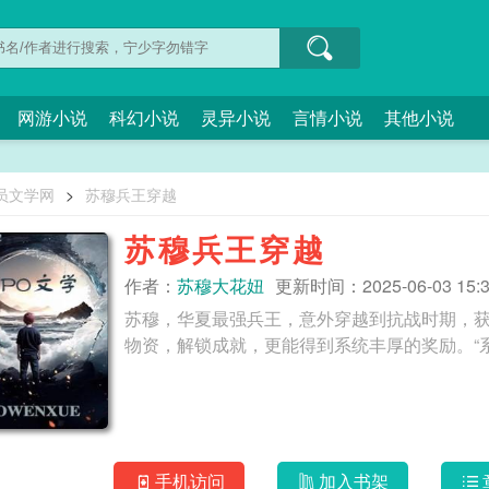
网游小说
科幻小说
灵异小说
言情小说
其他小说
员文学网
>
苏穆兵王穿越
苏穆兵王穿越
作者：
苏穆大花妞
更新时间：2025-06-03 15:3
苏穆，华夏最强兵王，意外穿越到抗战时期，
手机访问
加入书架