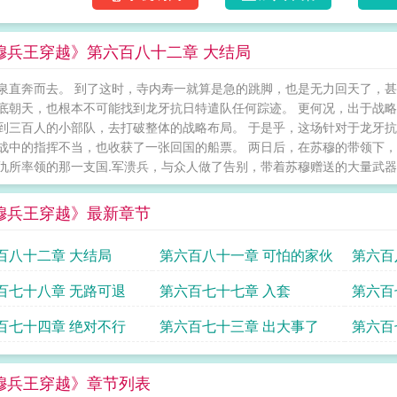
穆兵王穿越》第六百八十二章 大结局
泉直奔而去。 到了这时，寺内寿一就算是急的跳脚，也是无力回天了，
底朝天，也根本不可能找到龙牙抗日特遣队任何踪迹。 更何况，出于战
到三百人的小部队，去打破整体的战略布局。 于是乎，这场针对于龙牙抗
战中的指挥不当，也收获了一张回国的船票。 两日后，在苏穆的带领下，
仇所率领的那一支国.军溃兵，与众人做了告别，带着苏穆赠送的大量武器装
穆兵王穿越》最新章节
百八十二章 大结局
第六百八十一章 可怕的家伙
第六百
百七十八章 无路可退
第六百七十七章 入套
第六百
百七十四章 绝对不行
第六百七十三章 出大事了
第六百
穆兵王穿越》章节列表