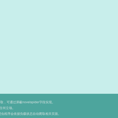
通过屏蔽novelspider字段实现。
任何立场。
爬虫程序会依据负载状态自动爬取相关页面。