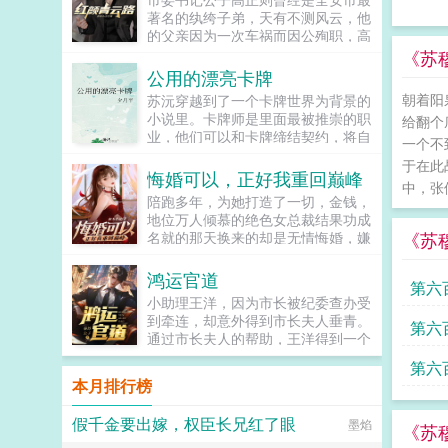
著名的纨绔子弟，天有不测风云，他
的父亲因为一次车祸而因公殉职，高
正则在一瞬间从天上掉到了地下，尝
《苏
尽了官场的世态炎凉。高正则发现了
公用的漂亮卡牌
父亲笔记本电脑里的秘密，这些秘密
朝着阳
苏沅穿越到了一个卡牌世界为背景的
足以让整个全安官场来一场大地震，
小说里。卡牌师是里面最被推崇的职
给翻个
而父亲给他写的一封信里也寄托了父
业，他们可以和卡牌缔结契约，将自
亲对他的殷殷期望，高正则发誓要在
一个不
己的卡牌召唤出来，完成常人做不到
官场上逆袭，重振高家门楣，并且解
于在此
的事情。出身卡牌师世家的苏沅毫无
悔婚可以，正好我重回巅峰
开父亲车祸之谜。高正则凭借父亲留
中，张
卡牌师的天赋，并且疾病缠身，时不
下的那些秘密，游戏花丛之中，潇洒
陪跑多年，为她打造了一切，金钱，
时就会变成植物人沉睡。只有苏沅自
官场之上。看高正则如何实现纨绔逆
地位万人倾慕的绝色女总裁结果功成
己知道，他的每次沉睡，都会进入卡
袭，走上人生巅峰。...
《苏
名就的那天换来的却是无情悔婚，嫌
牌世界变成一张可被契约的卡牌。他
他平凡林尘没有一丝留恋的离开，人
身上的疾病也每次都会被带进去一
人都当他是窝囊废殊不知旧王避退，
鸿运官道
个，而只要身为卡牌的他死亡，他就
第六
新王低头，唯有一头潜龙，一飞冲
能解除植物人状态从现实世界里醒
小助理王洋，因为市长被纪委查办受
天！！！...
来，相应的疾病也会自动痊愈。苏沅
到牵连，却意外得到市长夫人垂青。
第六
不断地成为卡牌，又不断地死遁。卡
通过市长夫人的帮助，王洋得到一个
牌圈最近接连发生了几件大事。先是
u盘，里面记载了众多不为人知的秘
第六
那个横空出世的黑马突然恋爱了，谈
密。从此，王洋官运亨通，红颜不
本月排行榜
得还是极其罕见的人牌恋，有了个哑
断，从小助理一路扶摇而上，直入云
巴小卡牌妻子。就在众人终于找到可
霄！...
假千金要出嫁，权臣长兄红了眼
以嘲讽的点齐齐嘲讽时，上一秒还带
墨焰
《苏
头嘲弄的世家卡二代突然也有了个眼