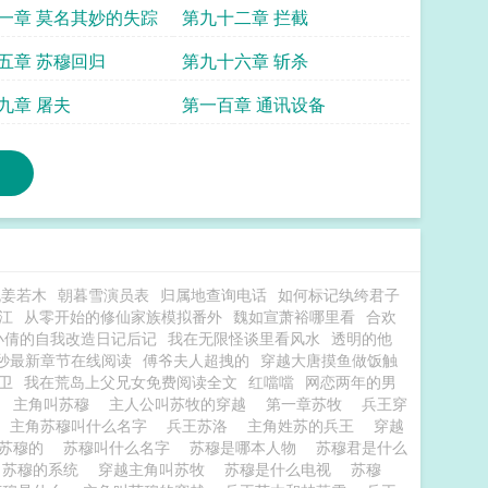
一章 莫名其妙的失踪
第九十二章 拦截
五章 苏穆回归
第九十六章 斩杀
九章 屠夫
第一百章 通讯设备
流姜若木
朝暮雪演员表
归属地查询电话
如何标记纨绔君子
江
从零开始的修仙家族模拟番外
魏如宣萧裕哪里看
合欢
小倩的自我改造日记后记
我在无限怪谈里看风水
透明的他
0秒最新章节在线阅读
傅爷夫人超拽的
穿越大唐摸鱼做饭触
卫
我在荒岛上父兄女免费阅读全文
红噹噹
网恋两年的男
集
主角叫苏穆
主人公叫苏牧的穿越
第一章苏牧
兵王穿
主角苏穆叫什么名字
兵王苏洛
主角姓苏的兵王
穿越
公苏穆的
苏穆叫什么名字
苏穆是哪本人物
苏穆君是什么
叫苏穆的系统
穿越主角叫苏牧
苏穆是什么电视
苏穆