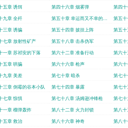
十五章 诱饵
第四十六章 烟雾弹
第四十
十九章 全歼
第五十章 幸运而又不幸的小
第五十
泉五郎
十三章 诱骗
第五十四章 披挂上阵
第五十
十七章 放射性矿产
第五十八章 击杀伪军
第五十
十一章 苏祁安的下落
第六十二章 准备行动
第六十
十五章 哄骗
第六十六章 枪声
第六十
千秋
十九章 美差
第七十章 暗杀
第七十
十三章 倒霉的谷本小队
第七十四章 暴露
第七十
十七章 惊惧
第七十八章 汤姆逊冲锋枪
第七十
十一章 榴弹轰炸
第八十二章 火力封锁
第八十
能
十五章 救治
第八十六章 神奇
第八十