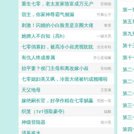
重生七零，老太发家致富成万元户
盲卡牌新娘。紧接着，就是某位已经
苏能能
半退圈的大佬忽然开始推动人牌婚姻
第一
宿主，你家神尊霸气侧漏
合法化为了他柔弱需要照顾的耳聋卡
竹黎公子
牌男朋友。各位风云人物接连都有了
第五
刺激！闪婚的小白脸竟是京圈大佬
个卡牌老婆，但要命的是，他们的老
黎里
婆又像是遭到了诅咒般接连丧命，整
第九
她撩人不自知（高h）
个卡牌世界都因变成鳏夫的他们动荡
一罐月亮
不已。直到有一天，大佬们忽然发现
第十
七零俏寡妇，被高冷小叔虎视眈眈
自己又能召唤自己的老婆了。健健康
念念有钰
康，没有疾病的老婆。只是事情非但
有仇人终成眷属
第十
没有好转，反而更恶化了。因为发现
开心是福嘛
大佬们的老婆竟然是同一个人的众
抬平妻？侯门主母和离改嫁小叔
人？！没想到身体彻底痊愈就会变成
安知晓
第二
公用卡牌的苏沅？文案于20241218
七零媳妇美又飒，冷面大佬被钓成翘嘴啦
截图上传微博～...
第二
天父地母
晴空万里云
王晋康
第二
嫁绝嗣长官，好孕作精在七零躺赢
莞然一笑
第三
织笼（1v1强取豪夺)
硫酸
第三
神级登陆器
加小里
第四
清风鉴水
_