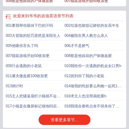
008那是他叔叔的尸体微血腥
007猫鼠游戏开始50收加更
欢迎来到爷爷的农场英语
章节列表
001要我帮你舔掉下巴的汗吗
002垃圾也敢惦记娇软的女高中生
003大冒险的惩罚居然是亲陌生人
004被陌生男人教怎么亲人
005他吸你舌头了吗
006才不是娇气
007猫鼠游戏开始50收加更
008那是他叔叔的尸体微血腥
009只会逃跑的小老鼠
010我给你一次逃跑的机会女口男h
011屠夫微血腥100收加更
012抓到你了我的小老鼠
013倒计时
014做我的性奴要么和她一起死150
收加更
015主人把骚逼扇烂小猫就不会发
016求主人也没用扇批重h
情了微h
017小猫是在撒尿标记领地吗后入
018我现在都有点舍不得杀你了
舔批h
huolaшu c
查看更多章节...