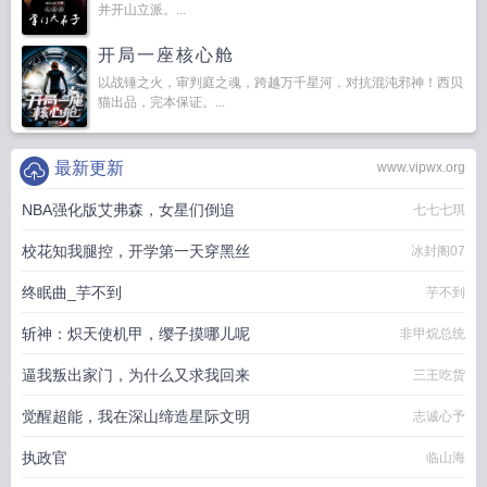
并开山立派。...
开局一座核心舱
以战锤之火，审判庭之魂，跨越万千星河，对抗混沌邪神！西贝
猫出品，完本保证。...
最新更新
www.vipwx.org
NBA强化版艾弗森，女星们倒追
七七七琪
校花知我腿控，开学第一天穿黑丝
冰封阁07
终眠曲_芋不到
芋不到
斩神：炽天使机甲，缨子摸哪儿呢
非甲烷总统
逼我叛出家门，为什么又求我回来
三王吃货
觉醒超能，我在深山缔造星际文明
志诚心予
执政官
临山海