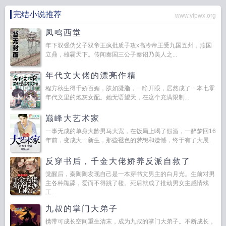
完结小说推荐
www.vipwx.org
凤鸣西堂
年下双强伪父子双帝王疯批质子攻x高冷帝王受九国五州，燕国
立鼎，雄霸天下。传闻秦国三公子秦诏乃美人之...
年代文大佬的漂亮作精
程方秋生得千娇百媚，肤如凝脂，一睁开眼，居然成了一本七零
年代文里的炮灰女配。她无语望天，在这个充满限制...
巅峰大艺术家
一事无成的单身大龄男马大宽，在饭局上喝了假酒，一醉梦回16
年前，变成大一新生，那些褪色的梦想和遗憾，终于有了大展...
反穿书后，千金大佬娇养反派自救了
觉醒后，秦陶陶发现自己是一本穿书文男主的白月光。生前对男
主各种跪舔，爱而不得跳了楼。死后就成了推动男女主感情戏
工...
九叔的掌门大弟子
携带可成长空间重生清末，成为九叔的掌门大弟子。不断成长，