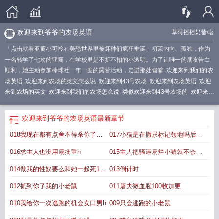
欢迎来到爷爷的农场英语
草莓摇摇奶昔
/著
「点击就看亚裔小可怜在美恐世界里被坏种们疯狂垂涎」初茉内向、孤独，作为
一名转学了七次的亚裔，在学校里是不折不扣的小透明。为了让唯一的朋友告白
顺利，她主动参加棒球社一年一度的露营活动，走进那处偏僻..
欢迎来到我们的农
场英语
欢迎来到农场的英文怎么说
欢迎来到43号农场
欢迎来到农场英语
欢迎
来到农场的英文
欢迎来到我们的农场怎么说
类似欢迎来到43号农场的
欢迎来到
我们的农场
欢迎来到我叔叔的农场英语
欢迎来到农场的英语
欢迎来到43号农场
(美恐nph) 第501章
欢迎来到农场的英语怎么读
类似欢迎来到43号农场
欢迎来
欢迎来到爷爷的农场英语
最新章节
到我爷爷的农场英文
欢迎来到四十三号农场
欢迎来到农场怎么写
欢迎来到年华
018我现在都有点舍不得杀你了
017小猫是在撒尿标记领地吗后入
农场
欢迎来到43号农场草莓
欢迎来到冥日农场
欢迎来到爷爷的农场英语
huolaшu c
舔批h
016求主人也没用扇批重h
015主人把骚逼扇烂小猫就不会发
情了微h
014做我的性奴要么和她一起死150
013倒计时
收加更
012抓到你了我的小老鼠
011屠夫微血腥100收加更
010我给你一次逃跑的机会女口男h
009只会逃跑的小老鼠