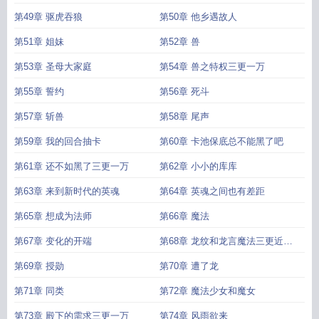
第49章 驱虎吞狼
第50章 他乡遇故人
第51章 姐妹
第52章 兽
第53章 圣母大家庭
第54章 兽之特权三更一万
第55章 誓约
第56章 死斗
第57章 斩兽
第58章 尾声
第59章 我的回合抽卡
第60章 卡池保底总不能黑了吧
第61章 还不如黑了三更一万
第62章 小小的库库
第63章 来到新时代的英魂
第64章 英魂之间也有差距
第65章 想成为法师
第66章 魔法
第67章 变化的开端
第68章 龙纹和龙言魔法三更近万
求月票
第69章 授勋
第70章 遭了龙
第71章 同类
第72章 魔法少女和魔女
第73章 殿下的需求三更一万
第74章 风雨欲来