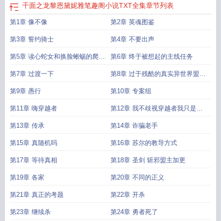
千面之龙黎恩黛妮雅笔趣阁小说TXT全集
章节列表
第1章 像不像
第2章 英魂图鉴
第3章 誓约骑士
第4章 不要出声
第5章 读心蛇女和换脸蜥蜴的爬虫
第6章 终于被想起的主线任务
类婚约
第7章 过渡一下
第8章 过于残酷的真实异世界盟主
加更
第9章 愚行
第10章 专案组
第11章 嗨穿越者
第12章 我不歧视穿越者我只是讨
厌李恩肃
第13章 传承
第14章 诈骗老手
第15章 真随机吗
第16章 苏尔的教导方式
第17章 等待真相
第18章 圣剑 斩邪盟主加更
第19章 各家
第20章 不同的正义
第21章 真正的考题
第22章 开杀
第23章 继续杀
第24章 勇者死了