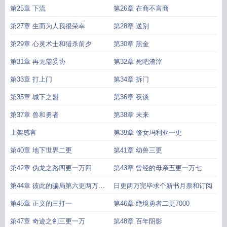
第25章 下流
第26章 在商不言商
第27章 生而为人我很荣幸
第28章 送别
第29章 心灵术士和猎杀前夕
第30章 黑金
第31章 再无需妥协
第32章 死吧渣滓
第33章 打上门
第34章 拆门
第35章 城下之盟
第36章 夜谈
第37章 兽和勇者
第38章 未来
上架感言
第39章 修女玛利亚一更
第40章 地下世界二更
第41章 幼兽三更
第42章 伪龙之路四更一万四
第43章 曾经的母亲五更一万七
第44章 彼此的骗局第六更两万完
日更两万完毕求个新书月票和订阅
成
第45章 正义的三打一
第46章 绝境勇者二更7000
第47章 奇迹之剑三更一万
第48章 百年阴影