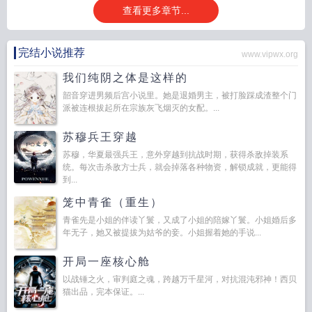
查看更多章节...
完结小说推荐
www.vipwx.org
我们纯阴之体是这样的
韶音穿进男频后宫小说里。她是退婚男主，被打脸踩成渣整个门
派被连根拔起所在宗族灰飞烟灭的女配。...
苏穆兵王穿越
苏穆，华夏最强兵王，意外穿越到抗战时期，获得杀敌掉装系
统。每次击杀敌方士兵，就会掉落各种物资，解锁成就，更能得
到...
笼中青雀（重生）
青雀先是小姐的伴读丫鬟，又成了小姐的陪嫁丫鬟。小姐婚后多
年无子，她又被提拔为姑爷的妾。小姐握着她的手说...
开局一座核心舱
以战锤之火，审判庭之魂，跨越万千星河，对抗混沌邪神！西贝
猫出品，完本保证。...