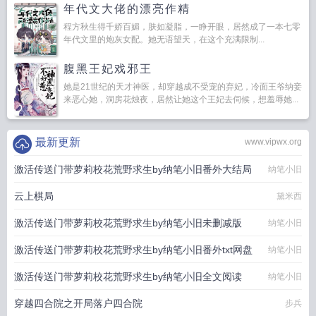
年代文大佬的漂亮作精
程方秋生得千娇百媚，肤如凝脂，一睁开眼，居然成了一本七零
年代文里的炮灰女配。她无语望天，在这个充满限制...
腹黑王妃戏邪王
她是21世纪的天才神医，却穿越成不受宠的弃妃，冷面王爷纳妾
来恶心她，洞房花烛夜，居然让她这个王妃去伺候，想羞辱她...
最新更新
www.vipwx.org
激活传送门带萝莉校花荒野求生by纳笔小旧番外大结局
纳笔小旧
云上棋局
黛米西
激活传送门带萝莉校花荒野求生by纳笔小旧未删减版
纳笔小旧
激活传送门带萝莉校花荒野求生by纳笔小旧番外txt网盘
纳笔小旧
激活传送门带萝莉校花荒野求生by纳笔小旧全文阅读
纳笔小旧
穿越四合院之开局落户四合院
步兵