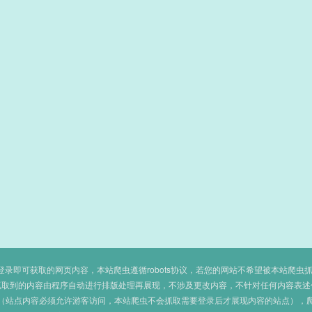
即可获取的网页内容，本站爬虫遵循robots协议，若您的网站不希望被本站爬虫抓取，可
抓取到的内容由程序自动进行排版处理再展现，不涉及更改内容，不针对任何内容表述
（站点内容必须允许游客访问，本站爬虫不会抓取需要登录后才展现内容的站点），