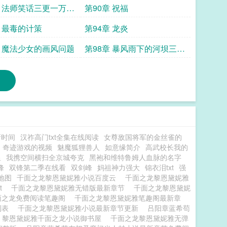
章 法师笑话三更一万求
第90章 祝福
章 最毒的计策
第94章 龙炎
章 魔法少女的画风问题
第98章 暴风雨下的河坝三更
一万一求票
新时间
汉祚高门txt全集在线阅读
女尊敌国将军的金丝雀的
奇迹游戏的视频
魅魔狐狸兽人
如意缘简介
高武校长我的
皇
我携空间横扫全京城夸克
黑袍和维特鲁姆人血脉的名字
峰
双锋第二季在线看
双剑峰
妈祖神力强大
锦衣泪txt
强
地图
千面之龙黎恩黛妮雅小说百度云
千面之龙黎恩黛妮雅
t
千面之龙黎恩黛妮雅无错版最新章节
千面之龙黎恩黛妮
面之龙免费阅读笔趣阁
千面之龙黎恩黛妮雅笔趣阁最新章
列表
千面之龙黎恩黛妮雅小说最新章节更新
吕阳章蓝希苟
黎恩黛妮雅千面之龙小说御书屋
千面之龙黎恩黛妮雅无弹