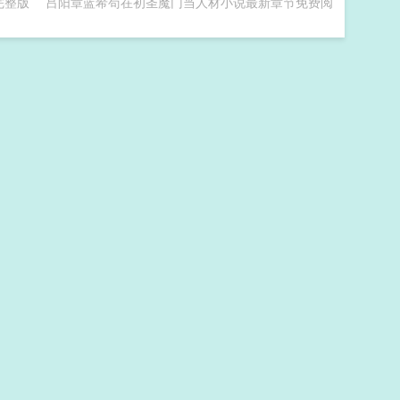
完整版
吕阳章蓝希苟在初圣魔门当人材小说最新章节免费阅