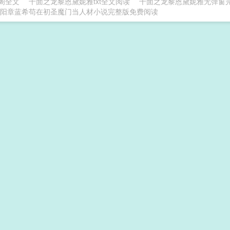
阁全文
千面之龙黎恩黛妮雅txt全文阅读
千面之龙黎恩黛妮雅无弹窗
阳章蓝希苟在初圣魔门当人材小说完整版免费阅读