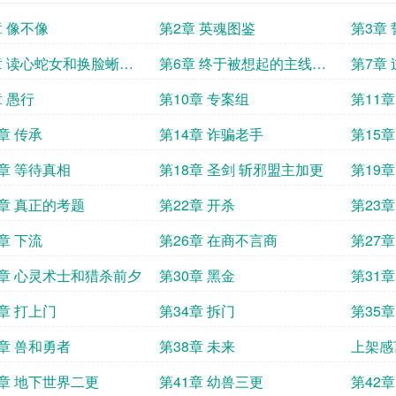
章 像不像
第2章 英魂图鉴
第3章
章 读心蛇女和换脸蜥蜴
第6章 终于被想起的主线任
第7章
虫类婚约
务
章 愚行
第10章 专案组
第11
章 传承
第14章 诈骗老手
第15
7章 等待真相
第18章 圣剑 斩邪盟主加更
第19章
1章 真正的考题
第22章 开杀
第23章
章 下流
第26章 在商不言商
第27
9章 心灵术士和猎杀前夕
第30章 黑金
第31
3章 打上门
第34章 拆门
第35
7章 兽和勇者
第38章 未来
上架感
0章 地下世界二更
第41章 幼兽三更
第42