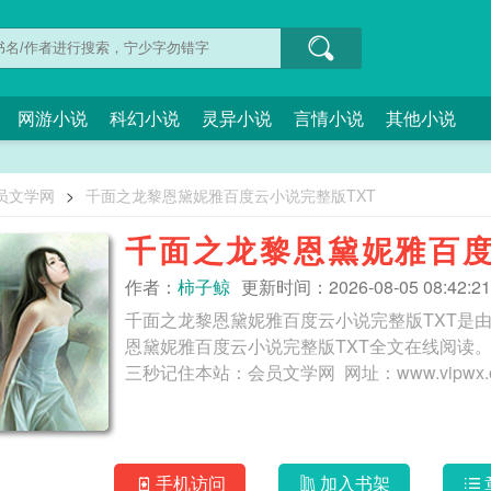
网游小说
科幻小说
灵异小说
言情小说
其他小说
员文学网
>
千面之龙黎恩黛妮雅百度云小说完整版TXT
千面之龙黎恩黛妮雅百度
作者：
柿子鲸
更新时间：2026-08-05 08:42:21
千面之龙黎恩黛妮雅百度云小说完整版TXT是
恩黛妮雅百度云小说完整版TXT全文在线阅读
手机访问
加入书架