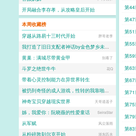
第4
开局融合李存孝，从攻略皇后开始
万完
第4
愤怒的小疯子
本周收藏榜
第51
穿越从路易十三时代开始
胖哥老李
第55
我打造了旧日支配者神话by金色梦乡未删减版
第5
黄巢：满城尽带黄金甲
金色梦乡
别看了
第6
斗罗之绝世牛牛
花Q
带着心灵控制能力在异世界转生
第6
被扔到奇怪的成人游戏，性转的我靠啪啪拯救世界！？
Night_phantom
第71
神奇宝贝穿越现实世界
天哥逍遥子
songsong
第7
姊，我爱你：阮晓薇的性爱童话
SeiraStar
第79
从军赋
风尘落雨
第83
从粉碎敦刻尔克开始
浙东匹夫