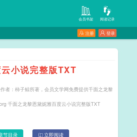
会员书架
阅读记录
注册
登录
云小说完整版TXT
由作者：柿子鲸所著，会员文学网免费提供千面之龙黎
。
三秒记住本站：会员文学网 网址：www.vipwx.org 千面之龙黎恩黛妮雅百度云小说完整版TXT
章节目录
立即阅读