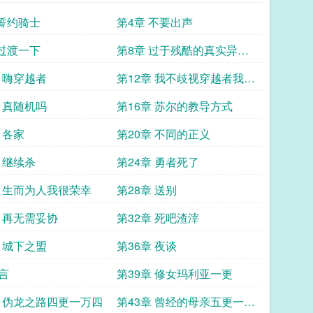
 誓约骑士
第4章 不要出声
 过渡一下
第8章 过于残酷的真实异世
界盟主加更
章 嗨穿越者
第12章 我不歧视穿越者我只
是讨厌李恩肃
章 真随机吗
第16章 苏尔的教导方式
 各家
第20章 不同的正义
 继续杀
第24章 勇者死了
章 生而为人我很荣幸
第28章 送别
章 再无需妥协
第32章 死吧渣滓
章 城下之盟
第36章 夜谈
言
第39章 修女玛利亚一更
章 伪龙之路四更一万四
第43章 曾经的母亲五更一万