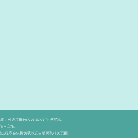
通过屏蔽novelspider字段实现。
任何立场。
爬虫程序会依据负载状态自动爬取相关页面。