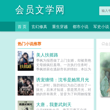
会员文学网
首 页
玄幻修真
重生穿越
都市小说
军史小说
热门小说推荐
会
美人扶摇路
季枫为报恩做了上门女婿，却被美艳
丈母娘疯狂羞辱。一次执行任务时，
季枫抓获在逃副市长的情妇，本以为
是大功一件，没想到竟意外得知了美
艳丈母娘的秘密利用这个秘密，季枫
诱宠缠情：沈爷是她黑月光
翻身做主，开启跃升之路，青云直
十二岁时，陈韵初以为自己抓住了一
上！...
抹光，后来才知道，那是黑月光，对
她的所有善意，皆是为了利用她报复
她那以色侍人的妈。多年后，她在大
雨里落魄我又成了没人要的了他却说
大唐，我妻武则天
我要。...
公元655年十月，唐高宗废王立武，