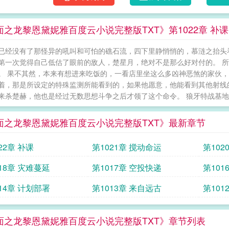
面之龙黎恩黛妮雅百度云小说完整版TXT》第1022章 补课
已经没有了那怪异的吼叫和可怕的礁石流，四下里静悄悄的，慕涟之抬头
第一次觉得自己低估了眼前的敌人，楚星月，绝对不是那么好对付的。 
。 果不其然，本来有想进来吃饭的，一看店里坐这么多凶神恶煞的家伙，
着，那是所设定的特殊监测所能看到的，如果他愿意，他能看到其他射线
来杀楚赫，他也是经过无数思想斗争之后才领了这个命令。 狼牙特战基地
面之龙黎恩黛妮雅百度云小说完整版TXT》最新章节
22章 补课
第1021章 搅动命运
第102
18章 灾难蔓延
第1017章 空投快递
第101
14章 计划部署
第1013章 来自远古
第101
面之龙黎恩黛妮雅百度云小说完整版TXT》章节列表