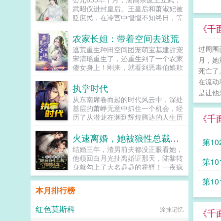
武昭仪进封皇后。王皇后和萧淑妃被
贬庶民，在冷宫中惶惶不知终日，等
待她们的是与人彘齐名的骨醉刑罚。
《千
长孙无忌退居幕后，仍不死心，与关
农家长姐：带着空间去逃荒
陇贵族们暗中筹谋，寻求废掉武则天
过周围
逃荒重生种田空间团宠萌宝基建甜宠
皇后之位。许敬宗李义府等拥武派官
宋清瑶重生了，还重生到了一个农家
月，她
员摩拳擦掌，准备凭拥立皇后之功，
傻女身上！刚来，就看到恶毒伯娘欺
入阁宰事，封侯拜相。一场突如其来
死亡了
负临产的母亲！可恶，不能忍，拼
的头疾，让唐高宗李治陷入昏迷，当
在流动
了。刚解决了，就遇...
执掌时代
他重新醒来时，大唐所有人的命运，
是让他
都将发生改变。...
从东南席卷而起的时代风云中，深处
基层的萧峥无意中抓住一个机会，经
《千
历了从潜龙在渊到辉煌腾达的人生历
程。...
火速离婚，她被狼性总裁搂腰狂宠
第10
结婚三年，渣男前夫都没正眼看她，
他领回白月光扯离婚证那天，陆黎转
第10
身就勾上了大名鼎鼎的霍铎！一夜疯
狂后，男人看着她低笑陆小姐，不打
第10
算负责？陆黎转身不认人，他霍铎怎
本月排行榜
么会缺女人！本以为不会再有交集，
可被他彻底缠上。某天他抵她在墙陆
红色莫斯科
涂抹记忆
小姐，咱俩床上挺搭的，霍太太的位
《千
子考虑一下？众人都以为霍铎玩玩而