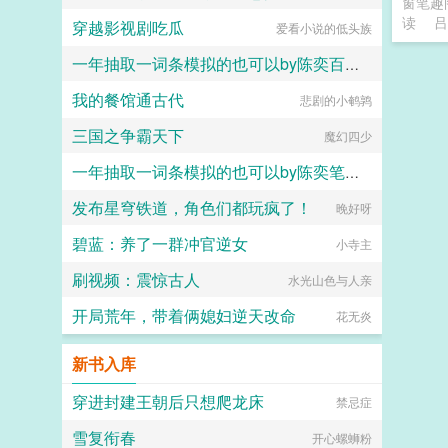
窗笔趣
读
吕
穿越影视剧吃瓜
爱看小说的低头族
一年抽取一词条模拟的也可以by陈奕百度网盘
我的餐馆通古代
悲剧的小鹌鹑
六大六子
三国之争霸天下
魔幻四少
一年抽取一词条模拟的也可以by陈奕笔趣阁无弹窗
发布星穹铁道，角色们都玩疯了！
六大六子
晚好呀
碧蓝：养了一群冲官逆女
小寺主
刷视频：震惊古人
水光山色与人亲
开局荒年，带着俩媳妇逆天改命
花无炎
新书入库
穿进封建王朝后只想爬龙床
禁忌症
雪复衔春
开心螺蛳粉