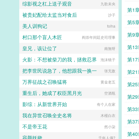
综影视之杠上送子观音
九歌未央
已，就连陆黎都没当真。后来热搜爆
第1
了图，陆黎切菜划破了手，男人红着
被贵妃配给太监当对食后
沙子
眼圈抱起她乖，以后这些我来干...
第5
美人训狗记
folha
的爬
第9
村口那个盲人木匠
阎崇年间廷史司理事
第13
皇兄，该让位了
南無呀
火影：不想被柴刀的我，拯救忍界
第1
泡沫镜子
把李世民说急了，他想跟我一换一
张无敌
第2
万界征战之召唤猛将
黄金老五
第25
重生后，她成了权臣黑月光
空酒瓶
第2
影综：从新世界开始
有个人在家
第3
我在异世召唤全史名将
木槿白衣
第3
不是帝王花
然小柒
第4
容颜妖娆
千年人偶?