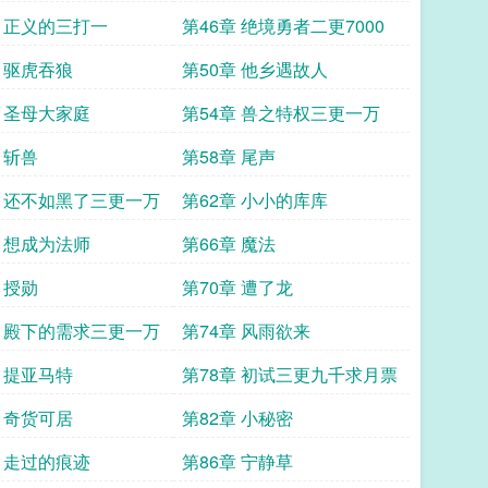
七
章 正义的三打一
第46章 绝境勇者二更7000
章 驱虎吞狼
第50章 他乡遇故人
章 圣母大家庭
第54章 兽之特权三更一万
 斩兽
第58章 尾声
章 还不如黑了三更一万
第62章 小小的库库
章 想成为法师
第66章 魔法
 授勋
第70章 遭了龙
章 殿下的需求三更一万
第74章 风雨欲来
章 提亚马特
第78章 初试三更九千求月票
章 奇货可居
第82章 小秘密
章 走过的痕迹
第86章 宁静草