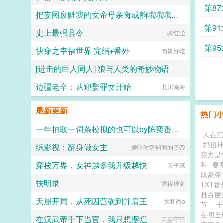
第87
把妄图废黜我的女帝母亲肏成齁哦哦哦哦的母猪
第91
史上最强县令
rojv2bswqxndx
一骑红尘
第9
快穿之幸福世界 完结+番外
肉饼好吃
[进击的巨人同人] 狼与人类的奇妙物语
边疆老卒：从迎娶罪女开始
荷叶蒸蛋
北川南海
最新更新
热门
一年抽取一词条模拟的也可以by陈奕番外篇TXT
人在
妈祖
综影视：翻身做女主
爱吃时蔬焖面的于帝
六大六子
实力是
穿梭万界，女神越多我升级越快
叫
春
天子墓
取豪夺
扶明录
浪得虚名
TXT番
雅百度
天崩开局，从死囚营砍到并肩王
大和尚o
节
千
在初圣
在汉武帝手下当官，我只想摆烂
无妄守茁