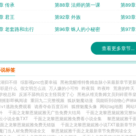
章 传承
第88章 法师的第一课
第89
月票
章 君王
第92章 外族
第93
5章 老套路和出行
第96章 蛛人的小秘密
第97
查看更多章节...
小说标签
江湖归不得
综影视pnc也要幸福
黑袍觉醒维特鲁姆血脉小呆最新章节更
神职是什么
假文明怎么说
万人嫌的小可怜
昨夜我
昨夜昨
荒唐的昨天
学校总和
反派不舔狗后女主怪我变了心
黑袍从维克鲁姆文员到碎星帝
潮摇影即枫阅读
重回九二完整视频
狐妖魅魔动漫
我能听到动物心声林
1v1逃跑免费观看
诡香夺命百度百科
狐狸魅魔头像
网站tag地图
网站
外
千面之龙黎恩黛妮雅无广告免费大结局
千面之龙黎恩黛妮雅完整tx
云小说全集TXT
千面之龙黎恩黛妮雅免费看小说全集
黎恩黛妮雅千
面之龙黎恩黛妮雅免费无错版
千面之龙黎恩黛妮雅小说TXT最新章节
魔门当人材免费阅读全文
黎恩黛妮雅千面之龙最新章节免费阅读全文