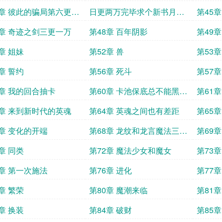
4章 彼此的骗局第六更两
日更两万完毕求个新书月票
第45
成
和订阅
7章 奇迹之剑三更一万
第48章 百年阴影
第49
章 姐妹
第52章 兽
第53
章 誓约
第56章 死斗
第57章
9章 我的回合抽卡
第60章 卡池保底总不能黑了
第61
吧
3章 来到新时代的英魂
第64章 英魂之间也有差距
第65
7章 变化的开端
第68章 龙纹和龙言魔法三更
第69章
近万求月票
章 同类
第72章 魔法少女和魔女
第73
5章 第一次施法
第76章 进化
第77
章 繁荣
第80章 魔潮来临
第81
章 换装
第84章 破财
第85