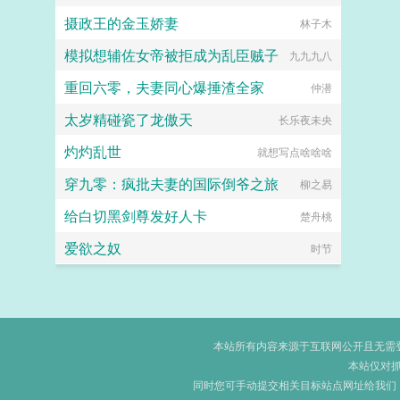
摄政王的金玉娇妻
林子木
模拟想辅佐女帝被拒成为乱臣贼子
九九九八
重回六零，夫妻同心爆捶渣全家
仲潜
太岁精碰瓷了龙傲天
长乐夜未央
灼灼乱世
就想写点啥啥啥
穿九零：疯批夫妻的国际倒爷之旅
柳之易
给白切黑剑尊发好人卡
楚舟桃
爱欲之奴
时节
本站所有内容来源于互联网公开且无需登录
本站仅对
同时您可手动提交相关目标站点网址给我们