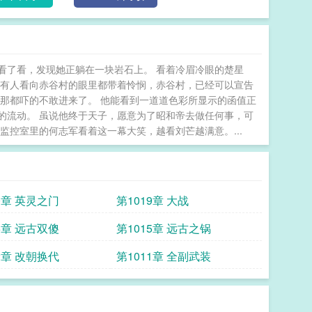
看了看，发现她正躺在一块岩石上。 看着冷眉冷眼的楚星
所有人看向赤谷村的眼里都带着怜悯，赤谷村，已经可以宣告
那都吓的不敢进来了。 他能看到一道道色彩所显示的函值正
的流动。 虽说他终于天子，愿意为了昭和帝去做任何事，可
监控室里的何志军看着这一幕大笑，越看刘芒越满意。...
0章 英灵之门
第1019章 大战
6章 远古双傻
第1015章 远古之锅
2章 改朝换代
第1011章 全副武装