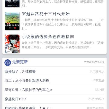
统。每次击杀敌方士兵，就会掉落各种物资，解锁成就，更能得
到...
穿越从路易十三时代开始
一切从一场有组织的到十七世纪初欧洲的穿越试炼开始。 对
于优秀的赵红军和他的三个兄弟而言，航海探险可以有，征服
世...
小说家的边缘角色自救指南
楚祖上辈子是个小说家，因为通宵赶稿猝死，死后绑定了「边缘
角色修正系统」。系统提出交易，只要楚祖能扮演并...
最新更新
www.vipwx.org
我修仙了，外挂在哪
大口旋可乐
特工：从小特务到军统大老板
半事五成
星穹铁道：六眼神子的列车之旅
鸡小郎
穿越抗日1937
小书僮9527
病娇师姐装呆套路我，人麻了！
爱吃肉的羊驼