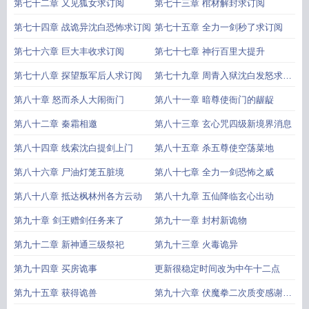
第七十二章 又见狐女求订阅
第七十三章 棺材解封求订阅
第七十四章 战诡异沈白恐怖求订阅
第七十五章 全力一剑秒了求订阅
第七十六章 巨大丰收求订阅
第七十七章 神行百里大提升
第七十八章 探望叛军后人求订阅
第七十九章 周青入狱沈白发怒求订
阅
第八十章 怒而杀人大闹衙门
第八十一章 暗尊使衙门的龌龊
第八十二章 秦霜相邀
第八十三章 玄心咒四级新境界消息
第八十四章 线索沈白提剑上门
第八十五章 杀五尊使空荡菜地
第八十六章 尸油灯笼五脏境
第八十七章 全力一剑恐怖之威
第八十八章 抵达枫林州各方云动
第八十九章 五仙降临玄心出动
第九十章 剑王赠剑任务来了
第九十一章 封村新诡物
第九十二章 新神通三级祭祀
第九十三章 火毒诡异
第九十四章 买房诡事
更新很稳定时间改为中午十二点
第九十五章 获得诡兽
第九十六章 伏魔拳二次质变感谢天