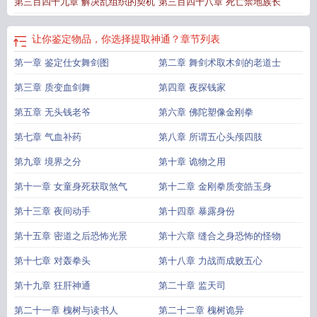
第三百四十九章 解决乱组织的契机
第三百四十八章 死亡禁地族长
择提取神通最新章节更新
你选择提取神通顶点中文
你选择提取神通在线无弹
窗
你选择提取神通原著
你选择提取神通? 写写写写写写写
让你鉴定物品你选择
提取神通百度百科
你选择提取神通全文
你选择提取神通?TXT
你选择提取神通
让你鉴定物品，你选择提取神通？
章节列表
免费全文阅读5200
你选择提取神通??
你选择提取神通在线阅读免费
你选择提
第一章 鉴定仕女舞剑图
第二章 舞剑术取木剑的老道士
取神通最新章节在线阅读
你选择提取神通全本完结免费
你选择提取神通最新章
节笔趣阁
你选择提取神通免费阅读
你选择提取神通笔趣阁
你选择提取神通?
你
第三章 质变血剑舞
第四章 夜探钱家
选择提取神通?战门主
你选择提取神通笔趣阁无错版
你选择提取神通无删减全文
免费阅读
第五章 无头钱老爷
让你鉴定物品你选择提取神通TXT
第六章 佛陀塑像金刚拳
你选择提取神通免费
你选择提取神
通笔趣阁无弹窗
你选择提取神通最新章节免费
你选择提取神通的英文
你选择提
第七章 气血补药
第八章 所谓五心头颅四肢
取神通?无错
第九章 境界之分
第十章 诡物之用
第十一章 女童身死获取煞气
第十二章 金刚拳质变皓玉身
第十三章 夜间动手
第十四章 暴露身份
第十五章 密道之后恐怖光景
第十六章 缝合之身恐怖的怪物
第十七章 对轰拳头
第十八章 力战而成败五心
第十九章 狂肝神通
第二十章 监天司
第二十一章 槐树与读书人
第二十二章 槐树诡异