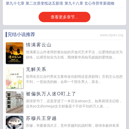
海祥云的打赏
第九十七章 第二次质变抵达五脏境
第九十八章 玄心寺异常新诡物
查看更多章节...
完结小说推荐
www.vipwx.org
情满雾云山
情满雾云山作者用舒展自如的开放式艺术手法，以爱情的起伏为
脉络，以艰苦创业为主线，围绕着华高灿毛妮妮的爱情故...
无解关系
曾用名百亿合约男友文案有改但剧情还是原剧情］言初怎么也想
不到，一贫如洗的她，会和一个陌生男人，莫名...
被偏执万人迷O盯上了
易璟穿书了，还是穿进了一本百合abopo文。如果易璟没记错，
这本po文的omega女主郁淼是个不折不扣的万人迷。...
苏穆兵王穿越
苏穆，华夏最强兵王，意外穿越到抗战时期，获得杀敌掉装系