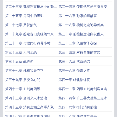
第二十三章 孙家迷事棺材中的孙小
第二十四章 使用煞气皓玉身质变
姐
第二十五章 房间中的黑影
第二十六章 孙家的龌龊事
第二十七章 又获煞气
第二十八章 槐树之谜诡异种类
第二十九章 鉴定古旧真经煞气来源
第三十章 前往柳运湖白衣僧人
求追读
第三十一章 与僧同行诡异小村
第三十二章 入住村子夜探
第三十三章 人间至恶
第三十四章 对待畜生的方式
第三十五章 战尊使
第三十六章 沈白的强
第三十七章 槐树我天克它
第三十八章 借寿之终
第三十九章 质变玄心咒
第四十章 转化熟练度
第四十一章 血剑舞四级
第四十二章 四级血剑舞剑客来访
第四十三章 当铺来人求追读
第四十四章 升云县大墓第三更求追
读
第四十五章 消息走漏众高手齐聚
第四十六章 衙门消息前往
第四十七章 狐妖变异剑气凶猛
第四十八章 两缕煞气到手