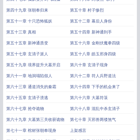
第四十九章 张朝奉归来
第五十章 村子惨烈
第五十一章 十只恐怖狐妖
第五十二章 幕后人身份
第五十三章 真相
第五十四章 新神通到手
第五十五章 新神通质变
第五十六章 金刚伏魔拳四级
第五十七章 玄清子派人
第五十八章 皓玉邪身四级
第五十九章 境界提升大墓开启
第六十章 玄清子现身
第六十一章 地洞塌陷假人
第六十二章 符人兵野道法
第六十三章 通道消失的秦霜
第六十四章 下手的机会来了
第六十五章 玄清子溃逃
第六十六章 大墓符箓
第六十七章 抢夺诡物
第六十八章 混乱中杀玄清子
第六十九章 大墓第三关收获诡物
第七十章 灭邪兽两缕煞气
第七十一章 棺材张朝奉现身
上架感言