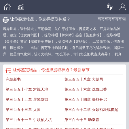
让你鉴定物品，你选择提取神通？
写写写写写写写
/著
诡异世界，诸神隐去，王朝动荡。沈白穿越而来，携鉴定之术，可提取物品神
通。鉴定【仕女舞剑图】，提取神通【舞剑术】鉴定【染血佛珠】，提取神通
【金刚拳】鉴定【残破将军塑像】，提取神通【穿杨箭】……染血塑像，借寿槐
树，报恩狐女……当沈白携万千神通降临时，身后是数不尽的诡异残骸。屈指一
弹，便是白气化剑，斩万丈桃林。“怎么回事，你们怎么把我当成诡异了，我真不
是诡异啊！”
你选择提取神通无错版
你选择提取神通全本免费
你选择提取神通全
文免费阅读
你选择提取神通阅读
让你鉴定物品你选择提取神通免费
你选择提取
让你鉴定物品，你选择提取神通？
最新章节
神通无弹窗阅读
你选择提取神通?的第七
你选择提取神通在线阅读
提取神赐
你
完结新书
第三百五十八章 大结局
选择提取神通无弹窗笔趣阁
你选择提取神通?笔趣阁
你选择提取神通TXT免
费
你选择提取神通?免费阅读
你选择提取神通?作者写写写写写写写
你选择提取
第三百五十七章 对战天地
第三百五十六章 沈白出关
神通精校版免费
让你鉴定物品你选择提取神通
你选择提取神通?写写写写写写
写
你选择提取神通笔趣阁手机版
你选择提取神通笔趣阁无弹窗最新章节
你选择
第三百五十五章 屏障防御
第三百五十四章 决战开启
提取神通?书城
你选择提取神通免费阅读无弹窗
你选择提取神通?作者写
让你鉴
第三百五十三章 灭国
第三百五十二章 灭领袖决战将起
定物品你选择提取神通女主
你选择提取神通笔趣阁免费阅读无弹窗
你选择提取
神通的方法
你选择提取神通?libahao
你选择提取神通完结免费
你选择提取神通
第三百五十一章 引领袖入坑
第三百五十章 助秦霜
最新章节
你选择提取神通TXT
你选择提取神通
你选择提取神通全文免费
你选