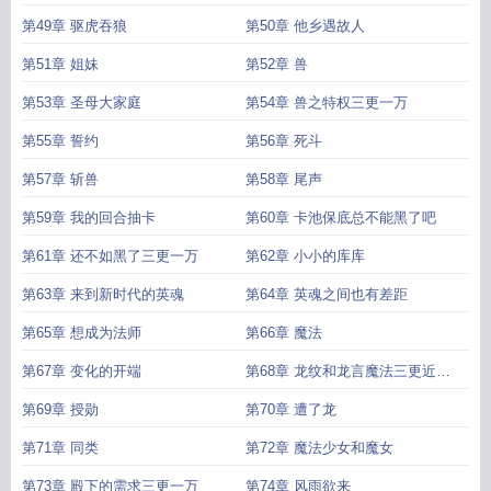
第49章 驱虎吞狼
第50章 他乡遇故人
第51章 姐妹
第52章 兽
第53章 圣母大家庭
第54章 兽之特权三更一万
第55章 誓约
第56章 死斗
第57章 斩兽
第58章 尾声
第59章 我的回合抽卡
第60章 卡池保底总不能黑了吧
第61章 还不如黑了三更一万
第62章 小小的库库
第63章 来到新时代的英魂
第64章 英魂之间也有差距
第65章 想成为法师
第66章 魔法
第67章 变化的开端
第68章 龙纹和龙言魔法三更近万
求月票
第69章 授勋
第70章 遭了龙
第71章 同类
第72章 魔法少女和魔女
第73章 殿下的需求三更一万
第74章 风雨欲来