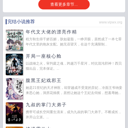
查看更多章节...
完结小说推荐
www.vipwx.org
年代文大佬的漂亮作精
程方秋生得千娇百媚，肤如凝脂，一睁开眼，居然成了一本七零
年代文里的炮灰女配。她无语望天，在这个充满限制...
开局一座核心舱
以战锤之火，审判庭之魂，跨越万千星河，对抗混沌邪神！西贝
猫出品，完本保证。...
腹黑王妃戏邪王
她是21世纪的天才神医，却穿越成不受宠的弃妃，冷面王爷纳妾
来恶心她，洞房花烛夜，居然让她这个王妃去伺候，想羞辱她...
九叔的掌门大弟子
携带可成长空间重生清末，成为九叔的掌门大弟子。不断成长，
并开山立派。...