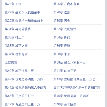
第25章 下流
第26章 在商不言商
第27章 生而为人我很荣幸
第28章 送别
第29章 心灵术士和猎杀前夕
第30章 黑金
第31章 再无需妥协
第32章 死吧渣滓
第33章 打上门
第34章 拆门
第35章 城下之盟
第36章 夜谈
第37章 兽和勇者
第38章 未来
上架感言
第39章 修女玛利亚一更
第40章 地下世界二更
第41章 幼兽三更
第42章 伪龙之路四更一万四
第43章 曾经的母亲五更一万七
第44章 彼此的骗局第六更两万完
日更两万完毕求个新书月票和订阅
成
第45章 正义的三打一
第46章 绝境勇者二更7000
第47章 奇迹之剑三更一万
第48章 百年阴影