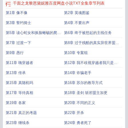
千面之龙黎恩黛妮雅百度网盘小说TXT全集
章节列表
第1章 像不像
第2章 英魂图鉴
第3章 誓约骑士
第4章 不要出声
第5章 读心蛇女和换脸蜥蜴的爬虫
第6章 终于被想起的主线任务
类婚约
第7章 过渡一下
第8章 过于残酷的真实异世界盟主
加更
第9章 愚行
第10章 专案组
第11章 嗨穿越者
第12章 我不歧视穿越者我只是讨
厌李恩肃
第13章 传承
第14章 诈骗老手
第15章 真随机吗
第16章 苏尔的教导方式
第17章 等待真相
第18章 圣剑 斩邪盟主加更
第19章 各家
第20章 不同的正义
第21章 真正的考题
第22章 开杀
第23章 继续杀
第24章 勇者死了