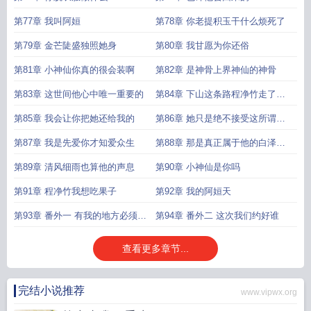
第77章 我叫阿姮
第78章 你老提积玉干什么烦死了
第79章 金芒陡盛独照她身
第80章 我甘愿为你还俗
第81章 小神仙你真的很会装啊
第82章 是神骨上界神仙的神骨
第83章 这世间他心中唯一重要的
第84章 下山这条路程净竹走了整
整
第85章 我会让你把她还给我的
第86章 她只是绝不接受这所谓的
使命
第87章 我是先爱你才知爱众生
第88章 那是真正属于他的白泽的
神
第89章 清风细雨也算他的声息
第90章 小神仙是你吗
第91章 程净竹我想吃果子
第92章 我的阿姮天
第93章 番外一 有我的地方必须要
第94章 番外二 这次我们约好谁
有我的布
查看更多章节...
完结小说推荐
www.vipwx.org