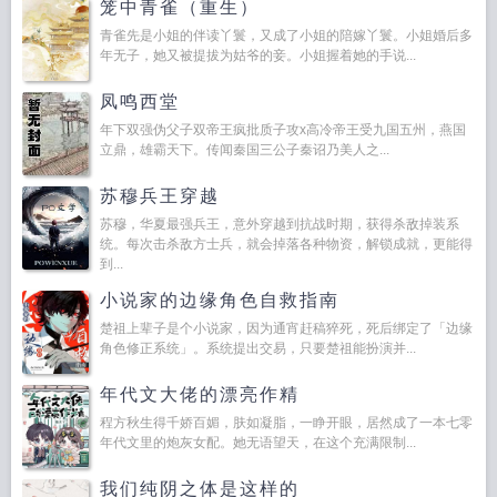
笼中青雀（重生）
青雀先是小姐的伴读丫鬟，又成了小姐的陪嫁丫鬟。小姐婚后多
年无子，她又被提拔为姑爷的妾。小姐握着她的手说...
凤鸣西堂
年下双强伪父子双帝王疯批质子攻x高冷帝王受九国五州，燕国
立鼎，雄霸天下。传闻秦国三公子秦诏乃美人之...
苏穆兵王穿越
苏穆，华夏最强兵王，意外穿越到抗战时期，获得杀敌掉装系
统。每次击杀敌方士兵，就会掉落各种物资，解锁成就，更能得
到...
小说家的边缘角色自救指南
楚祖上辈子是个小说家，因为通宵赶稿猝死，死后绑定了「边缘
角色修正系统」。系统提出交易，只要楚祖能扮演并...
年代文大佬的漂亮作精
程方秋生得千娇百媚，肤如凝脂，一睁开眼，居然成了一本七零
年代文里的炮灰女配。她无语望天，在这个充满限制...
我们纯阴之体是这样的