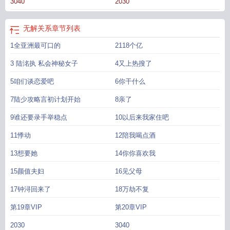
3040
2030
是什么
无解怎么表达
无解对应什么
无解的概念
无解是什么意思举例
无解的问
题都有什么
无解是什么概念
无解关系by金衫理枝全文免费阅读笔趣
无解的问题
叫什么
无解是什么意思
无解无解
无解和没有区别是一个意思吗
无解的情况分
无解关系
章节列表
为哪两种
无解是线性相关还是线性无关
无解和没有区别吗
无解的含义
无解关
1全亚洲最可口的
2118个亿
系 作者金杉理枝
无解关系洛陆执
3 陆洺执 私会神秘女子
4又上热搜了
5咱们谈恋爱吧
6你干什么
7陆少攻略言初计划开始
8亲了
9谁还要录手举稳点
10以后来我家住吧
11悸动
12陪我喝点酒
13想要她
14你你喜欢我
15颜值夫妇
16见父母
17钟浔回来了
18万劫不复
第19章VIP
第20章VIP
2030
3040