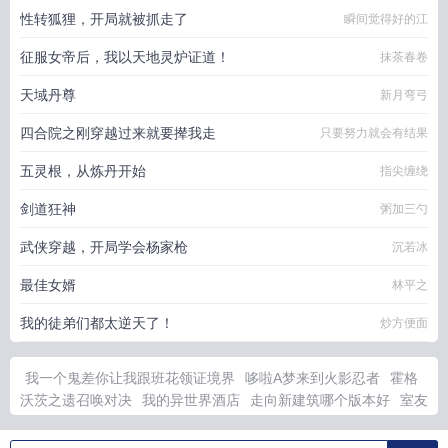
性转狐狸，开局就被抓走了
瞬间觉得好的江
征服女帝后，我以天地灵炉证道！
抹茶春卷
天域丹尊
新月弯弓
四合院之刚穿越过来就要撵我走
只要努力就会有结果
五灵根，从炼丹开始
指尖缠绕
剑道狂神
粥加三勺
武侠穿越，开局学会杨家枪
沉若冰
最佳女婿
林平之
我的徒弟们都太逆天了！
炒方便面
我一个鬼差你让我跟班花领证境界
哆啦A梦来到火影忍者
霍格
沃茨之遗召唤对决
我的异世界酒店
走向新建筑哪个版本好
室友
是只垂耳兔by全文免费阅读
天才魔法师笔趣阁
檐下歌曲
穿越
成嫡女的
灾厄化解小技巧
考公168绝技
大佬的小废雌第一集