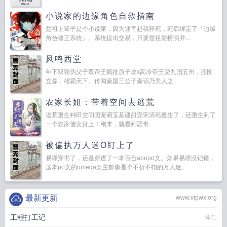
小说家的边缘角色自救指南
楚祖上辈子是个小说家，因为通宵赶稿猝死，死后绑定了「边缘
角色修正系统」。系统提出交易，只要楚祖能扮演并...
凤鸣西堂
年下双强伪父子双帝王疯批质子攻x高冷帝王受九国五州，燕国
立鼎，雄霸天下。传闻秦国三公子秦诏乃美人之...
农家长姐：带着空间去逃荒
逃荒重生种田空间团宠萌宝基建甜宠宋清瑶重生了，还重生到了
一个农家傻女身上！刚来，就看到恶毒...
被偏执万人迷O盯上了
易璟穿书了，还是穿进了一本百合abopo文。如果易璟没记错，
这本po文的omega女主郁淼是个不折不扣的万人迷。...
最新更新
www.vipwx.org
工程打工记
体仁