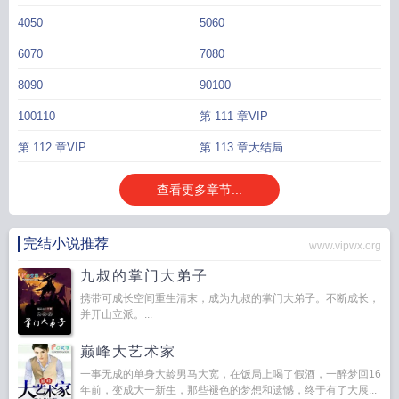
4050
5060
6070
7080
8090
90100
100110
第 111 章VIP
第 112 章VIP
第 113 章大结局
查看更多章节...
完结小说推荐
www.vipwx.org
九叔的掌门大弟子
携带可成长空间重生清末，成为九叔的掌门大弟子。不断成长，
并开山立派。...
巅峰大艺术家
一事无成的单身大龄男马大宽，在饭局上喝了假酒，一醉梦回16
年前，变成大一新生，那些褪色的梦想和遗憾，终于有了大展...