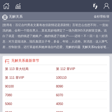
无解关系
金杉理枝
/著
[曾用名：百亿合约男友文案有改但剧情还是原剧情］言初怎么也想不到，一贫如
洗的她，会和一个陌生男人，莫名其妙地绑定了一场为期365天的财富交换。说
白了就是：他的钱进了她账户，她的钱进了他账户——还转！不！回！去！好消
息：对方是陆洺执，陆氏集团太子爷，多金，年轻，人还帅。坏消息：这人脾气
差，控制欲强，还打算趁机和她来场合约恋爱。
无解的问题
无解关系by金衫笔趣
阁
无解包括
无解与无数解
无解关系by金杉理枝笔趣阁免费阅读
无解是
无解包
括哪两种情况
基础解系中的无关解
无解关系全文免费阅读
无解是啥
无解关系
无解关系
最新章节
大结局
无解的时候怎么办
无解关系金杉理枝
无解和有解的区别
无解的关系
无
第 113 章大结局
第 112 章VIP
解关系金衫鲤枝
无解关系by金枝全文阅读
无解关系by金杉理枝
无解的条件
无
解的存在
无解关系by
无解是什么意思啊
无解的三种情况
无解的条件是什么
无
第 111 章VIP
100110
解就是无意义吗
无解的定义是什么
无解的含义是什么
无解和无数个解
无解的
情况有几种
无解是无意义吗
无解的两种形式
无解的情况
无解的意义
无解的例
90100
8090
子
无解关系是什么意思
无解和有解
无解怎么解释
无解的另一种说法
无解是啥
7080
6070
意思
无解的两种可能
无解包括什么
无解关系by金杉笔趣阁免费阅读无弹窗
无
解关系免费阅读
无解的问题怎么办
无解的问题有哪些
无解关系by金杉理枝免费
5060
4050
阅读
无解怎么表示
无关的解是什么意思
什么叫无关解
无解怎么解
无解的概念