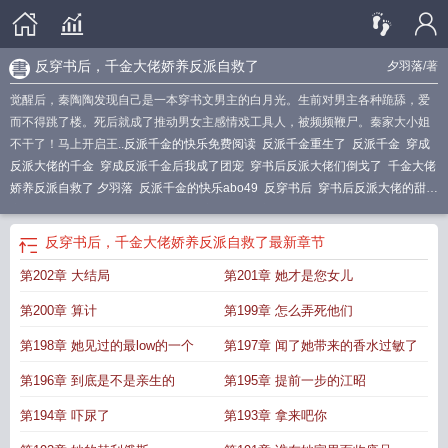
反穿书后，千金大佬娇养反派自救了
夕羽落
/著
觉醒后，秦陶陶发现自己是一本穿书文男主的白月光。生前对男主各种跪舔，爱
而不得跳了楼。死后就成了推动男女主感情戏工具人，被频频鞭尸。秦家大小姐
不干了！马上开启王..
反派千金的快乐免费阅读
反派千金重生了
反派千金
穿成
反派大佬的千金
穿成反派千金后我成了团宠
穿书后反派大佬们倒戈了
千金大佬
娇养反派自救了 夕羽落
反派千金的快乐abo49
反穿书后
穿书后反派大佬的甜
宠
反派千金的快乐[abo
反派大佬独宠我 温漫
穿成反派千金
反派千金lv99
反派
千金要转职成兄控
反派千金与
反派千金的团宠之路
反派千金攻略
反派千金的
反穿书后，千金大佬娇养反派自救了
最新章节
娇宠日常
穿书后反派大佬得哄着
反派千金的快乐笔趣阁
反派千金的快乐
第202章 大结局
第201章 她才是您女儿
ab0
反派千金gal
反派千金的快乐abotxt
反派千金流放后
反穿之千金高能
反派
千金大小姐
反派千金成团宠
反派大佬的千金
穿书后成了反派大佬娇妻
穿书反
第200章 算计
第199章 怎么弄死他们
派女配千金
反派大佬独宠我
反穿千金
反派千金的快穿
穿越反派千金
穿成反派
千金的
第198章 她见过的最low的一个
第197章 闻了她带来的香水过敏了
第196章 到底是不是亲生的
第195章 提前一步的江昭
第194章 吓尿了
第193章 拿来吧你