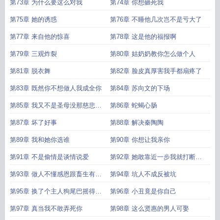
脑子
第73章 为什么要这么对我
第74章 你想砸死我
第75章 她的诱惑
第76章 不睡他几次岂不是亏大了
第77章 来自他的惊喜
第78章 这是他的福报啊
第79章 三观炸裂
第80章 姑奶奶教你怎么做个人
第81章 脱衣舞
第82章 脸皮真厚害我手都扇疼了
第83章 既然你不想做人我成全你
第84章 苏向文的下场
第85章 我又不是圣母没那慈悲心
第86章 蛇蝎心肠
肠
第87章 坏了好事
第88章 解决秦陶陶
第89章 我和她你选谁
第90章 你想让我亲你
第91章 不是偷情是谈情说爱
第92章 她敢靠近一步我就打断她
的腿
第93章 做人不懂感恩跟畜生有什
第94章 坑人不成反被坑
么差别
第95章 换了个主人狗尾巴摇得真
第96章 小丑竟是你自己
欢
第97章 真当我不敢弄死你
第98章 这么贤惠的男人可娶