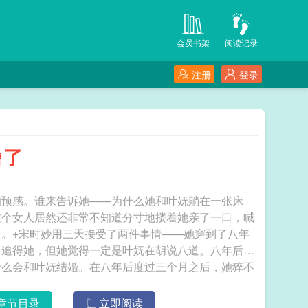
会员书架
阅读记录
注册
登录
婚了
的预感。谁来告诉她——为什么她和叶妩躺在一张床
这个女人居然还非常不知道分寸地搂着她亲了一口，喊
。+宋时妙用三天接受了两件事情——她穿到了八年
己追得她，但她觉得一定是叶妩在胡说八道。八年后的
什么会和叶妩结婚。在八年后度过三个月之后，她猝不
绑在床柱上。宋时妙看着对方，脱口而出：“老婆别
信吗？”叶妩翻了个白眼，并赏了她一个脑瓜崩。——预
章节目录
立即阅读