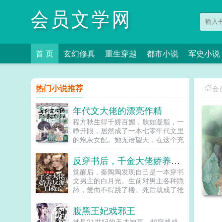
会员文学网
首 页
玄幻修真
重生穿越
都市小说
军史小说
热门小说推荐
会
年代文大佬的漂亮作精
程方秋生得千娇百媚，肤如凝脂，一
睁开眼，居然成了一本七零年代文里
的炮灰女配。她无语望天，在这个充
满限制的时代，她只想当条咸鱼，拿
着便宜老公的丰厚工资买买买，顺便
反穿书后，千金大佬娇养反派自救了
再好好享受宽肩窄腰，冷峻帅气...
觉醒后，秦陶陶发现自己是一本穿书
文男主的白月光。生前对男主各种跪
舔，爱而不得跳了楼。死后就成了推
动男女主感情戏工具人，被频频鞭
尸。秦家大小姐不干了！马上开启
腹黑王妃戏邪王
王...
她是21世纪的天才神医，却穿越成