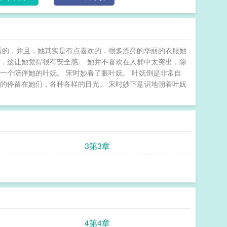
栩的关系在不同的眼里有完全不一样的解读。营销号：
话的八竿子打不着的关系，但印象确实不佳。叶池栩：
书的唯粉：姐，和双面派站在一起苦了你了。叶池栩的
。cp粉：两个人都是白色纱裙，这是婚礼现场吗？路
看的，并且，她其实是有点喜欢的，很多漂亮的华丽的衣服她
学人精。叶池栩的唯粉：谁学谁？cp粉：情侣装？小
，这让她觉得很有安全感。 她并不喜欢在人群中太突出，除
的胜利。谢止书的唯粉：因为谢止书总是不按照常理出
一个陪伴她的叶妩。 宋时妙看了眼叶妩。 叶妩倒是非常自
气不好的嫂子也好……姐应该不会在被欺负了吧。cp
的停留在她们，各种各样的目光。 宋时妙下意识地朝着叶妩
后发现我和死对头喜结连理了
3第3章
4第4章