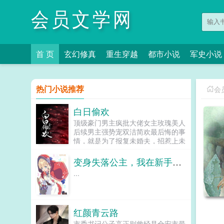
会员文学网
首 页
玄幻修真
重生穿越
都市小说
军史小说
热门小说推荐
会
白日偷欢
顶级豪门男主疯批大佬女主玫瑰美人
后续男主强势宠双洁简欢最后悔的事
情，就是为了报复未婚夫，招惹上未
婚夫的哥哥。本想吃完就跑，谁知请
神容易送神难。一晌贪欢，两相纠
变身失落公主，我在新手村卖核弹
缠。娄二爷，这事儿得讲究你情我
...
愿。娄枭步步紧逼，在我这不管用，
我情你就得愿。再后来，有人亲眼看
见，传闻中桀骜不驯的娄二爷，在雨
夜亲自帮人撑伞，而他自己半个身体
红颜青云路
沁入雨帘。...
市委书记公子高正则曾经是全安市最