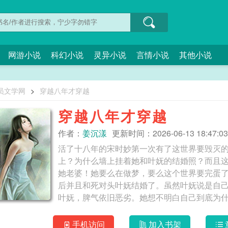
网游小说
科幻小说
灵异小说
言情小说
其他小说
员文学网
>
穿越八年才穿越
穿越八年才穿越
作者：
姜沉漾
更新时间：2026-06-13 18:47:03
活了十八年的宋时妙第一次有了这世界要毁灭
上？为什么墙上挂着她和叶妩的结婚照？而且
她老婆！她要么在做梦，要么这个世界要完蛋了
后并且和死对头叶妩结婚了。虽然叶妩说是自
叶妩，脾气依旧恶劣。她想不明白自己到底为
及防地穿了回去。叶妩正蹲在她床边把她的头发
闹。”宋时妙补救：“我说是你先喊我老婆的你
手机访问
加入书架