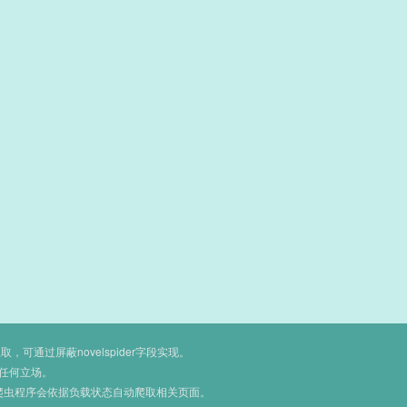
通过屏蔽novelspider字段实现。
任何立场。
爬虫程序会依据负载状态自动爬取相关页面。