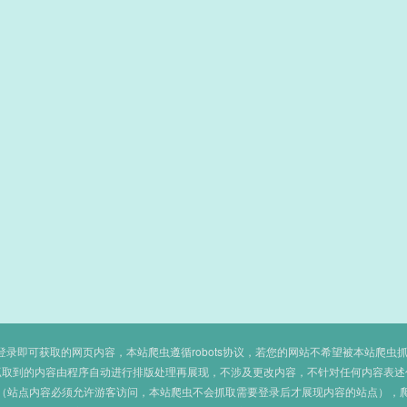
即可获取的网页内容，本站爬虫遵循robots协议，若您的网站不希望被本站爬虫抓取，可
抓取到的内容由程序自动进行排版处理再展现，不涉及更改内容，不针对任何内容表述
（站点内容必须允许游客访问，本站爬虫不会抓取需要登录后才展现内容的站点），