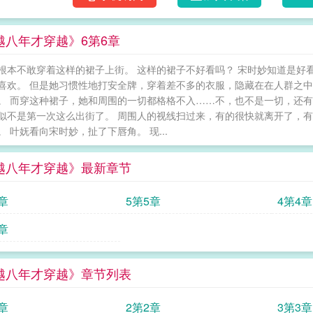
收：《听说你想撩我[娱乐圈]》谢止书和叶池
积怨已久。谢止书：在上节目之前没说过几句
越八年才穿越》6第6章
啊？有怨吗？啊？她们在节目中同框——谢止
唯粉：姐，和霸道不讲理的人站在一起苦了你了
根本不敢穿着这样的裙子上街。 这样的裙子不好看吗？ 宋时妙知道是好
人：？她们穿差不多的衣服——谢止书的唯粉：
喜欢。 但是她习惯性地打安全牌，穿着差不多的衣服，隐藏在在人群之中
情侣今天又在偷偷秀恩爱。以及最后，是cp粉
。 而穿这种裙子，她和周围的一切都格格不入……不，也不是一切，还有
牌，居然不觉得意外。叶池栩的唯粉：有一个脾
似不是第一次这么出街了。 周围人的视线扫过来，有的很快就离开了，有
粉：我们果然火眼金睛！ 穿到八年
。 叶妩看向宋时妙，扯了下唇角。 现...
越八年才穿越》最新章节
章
5第5章
4第4章
章
越八年才穿越》章节列表
章
2第2章
3第3章