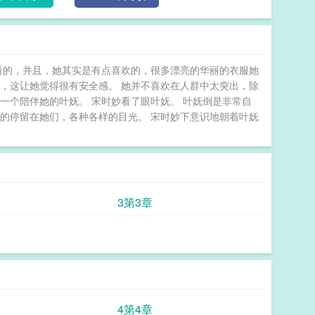
栩的关系在不同的眼里有完全不一样的解读。营销号：
话的八竿子打不着的关系，但印象确实不佳。叶池栩：
书的唯粉：姐，和双面派站在一起苦了你了。叶池栩的
。cp粉：两个人都是白色纱裙，这是婚礼现场吗？路
看的，并且，她其实是有点喜欢的，很多漂亮的华丽的衣服她
学人精。叶池栩的唯粉：谁学谁？cp粉：情侣装？小
，这让她觉得很有安全感。 她并不喜欢在人群中太突出，除
的胜利。谢止书的唯粉：因为谢止书总是不按照常理出
一个陪伴她的叶妩。 宋时妙看了眼叶妩。 叶妩倒是非常自
气不好的嫂子也好……姐应该不会在被欺负了吧。cp
的停留在她们，各种各样的目光。 宋时妙下意识地朝着叶妩
后发现我和死对头喜结连理了
3第3章
4第4章