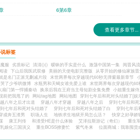
章
6第6章
查看更多章节...
小说标签
魅魔服
劣质标记
清清()()
暧昧的手实是什么
激荡中国第一集
阅晋风
阅读
下山后我医武双修
美丽的天使电影完整版
从零开始的修仙家族晋
就是名门正派无删减片段
末世两界每次穿越现代60秒无弹窗最新章节
怜哭了少爷哄微博
水瓶男和天蝎女谁先爱上谁
末世两界每次穿越现代6
六扇门第一悍捕秦动
换亲后我在王府当主母短剧全集免费
小姐重生嫁侍
现前把我甩了的
网站tag地图
网站地图
穿到七年后和死对头结婚了[
穿越八年之后才出道
穿越八年才穿越
穿越八年之后
穿到七年后和
穿到七年后和死对头结婚了
穿到七年后和死对头结婚了白
穿到七年后
穿成奔五渣男
职场人生
地铁求生地狱开局怎么活？
快穿之好孕娇
谋
康王列传
和渣受HE是什么体验
艾泽拉斯游记（奇幻）
重生
乳娘化三国演义
重生BOSS撩妻忙
紫气冬来
位面商城：我靠囤货