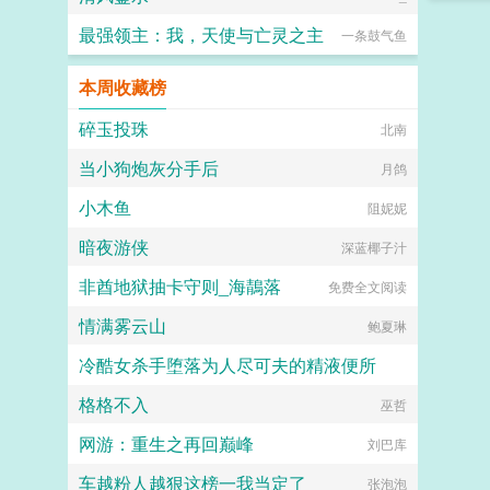
最强领主：我，天使与亡灵之主
一条鼓气鱼
本周收藏榜
碎玉投珠
北南
当小狗炮灰分手后
月鸽
小木鱼
阻妮妮
暗夜游侠
深蓝椰子汁
非酋地狱抽卡守则_海鶄落
免费全文阅读
情满雾云山
鲍夏琳
冷酷女杀手堕落为人尽可夫的精液便所
格格不入
嘿嘿嘿
巫哲
网游：重生之再回巅峰
刘巴库
车越粉人越狠这榜一我当定了
张泡泡