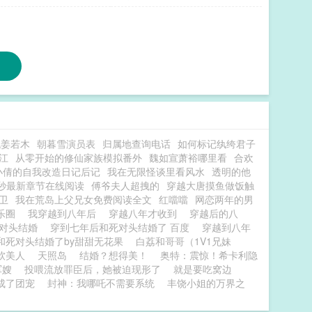
流姜若木
朝暮雪演员表
归属地查询电话
如何标记纨绔君子
江
从零开始的修仙家族模拟番外
魏如宣萧裕哪里看
合欢
小倩的自我改造日记后记
我在无限怪谈里看风水
透明的他
0秒最新章节在线阅读
傅爷夫人超拽的
穿越大唐摸鱼做饭触
卫
我在荒岛上父兄女免费阅读全文
红噹噹
网恋两年的男
娱乐圈
我穿越到八年后
穿越八年才收到
穿越后的八
死对头结婚
穿到七年后和死对头结婚了 百度
穿越到八年
和死对头结婚了by甜甜无花果
白荔和哥哥（1V1兄妹
软美人
天照岛
结婚？想得美！
奥特：震惊！希卡利隐
军嫂
投喂流放罪臣后，她被迫现形了
就是要吃窝边
成了团宠
封神：我哪吒不需要系统
丰饶小姐的万界之