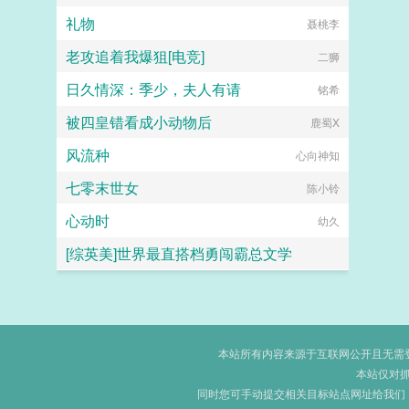
礼物
聂桃李
老攻追着我爆狙[电竞]
二狮
日久情深：季少，夫人有请
铭希
被四皇错看成小动物后
鹿蜀X
风流种
心向神知
七零末世女
陈小铃
心动时
幼久
[综英美]世界最直搭档勇闯霸总文学
托尔金之犬
本站所有内容来源于互联网公开且无需登录
本站仅对
同时您可手动提交相关目标站点网址给我们