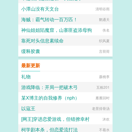
小潭山没有天文台
清明谷雨
海贼：霸气转动一百万匹！
鹅通天
神仙姐姐陷魔窟，山寨匪盗添母狗
佚名
靠死对头信息素续命
织风夏
缓释胶囊
言荷荷
最新更新
礼物
聂桃李
游戏降临：开局一把破木弓
五栋201
某X博主的自我修养（nph）
雁雁回时
以寇王
老景排骨汤
[网王]穿进恋爱游戏，但错撩幸村
沐欢
柯学剧本杀，但恋爱流打法
不着水