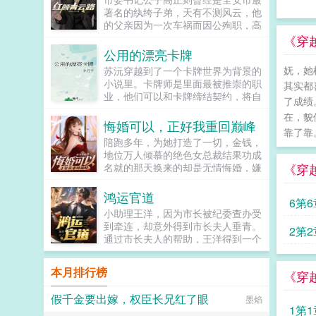
著名的纨绔子弟，天有不测风云，他
的父亲因为一次车祸而因公殉职，高
正则在一瞬间从天上掉到了地下，尝
《穿
尽了官场的世态炎凉。高正则发现了
公用的漂亮卡牌
父亲笔记本电脑里的秘密，这些秘密
妩，她
苏沅穿越到了一个卡牌世界为背景的
足以让整个全安官场来一场大地震，
小说里。卡牌师是里面最被推崇的职
其实都
而父亲给他写的一封信里也寄托了父
业，他们可以和卡牌缔结契约，将自
亲对他的殷殷期望，高正则发誓要在
了成绩
己的卡牌召唤出来，完成常人做不到
官场上逆袭，重振高家门楣，并且解
在，貌
的事情。出身卡牌师世家的苏沅毫无
悔婚可以，正好我重回巅峰
开父亲车祸之谜。高正则凭借父亲留
靠了靠
卡牌师的天赋，并且疾病缠身，时不
下的那些秘密，游戏花丛之中，潇洒
陪跑多年，为她打造了一切，金钱，
时就会变成植物人沉睡。只有苏沅自
官场之上。看高正则如何实现纨绔逆
地位万人倾慕的绝色女总裁结果功成
己知道，他的每次沉睡，都会进入卡
袭，走上人生巅峰。...
《穿
名就的那天换来的却是无情悔婚，嫌
牌世界变成一张可被契约的卡牌。他
他平凡林尘没有一丝留恋的离开，人
身上的疾病也每次都会被带进去一
人都当他是窝囊废殊不知旧王避退，
鸿运官道
个，而只要身为卡牌的他死亡，他就
6第6
新王低头，唯有一头潜龙，一飞冲
能解除植物人状态从现实世界里醒
小助理王洋，因为市长被纪委查办受
天！！！...
来，相应的疾病也会自动痊愈。苏沅
到牵连，却意外得到市长夫人垂青。
2第2
不断地成为卡牌，又不断地死遁。卡
通过市长夫人的帮助，王洋得到一个
牌圈最近接连发生了几件大事。先是
u盘，里面记载了众多不为人知的秘
那个横空出世的黑马突然恋爱了，谈
密。从此，王洋官运亨通，红颜不
本月排行榜
得还是极其罕见的人牌恋，有了个哑
《穿
断，从小助理一路扶摇而上，直入云
巴小卡牌妻子。就在众人终于找到可
霄！...
假千金要出嫁，权臣长兄红了眼
以嘲讽的点齐齐嘲讽时，上一秒还带
墨焰
1第1
头嘲弄的世家卡二代突然也有了个眼