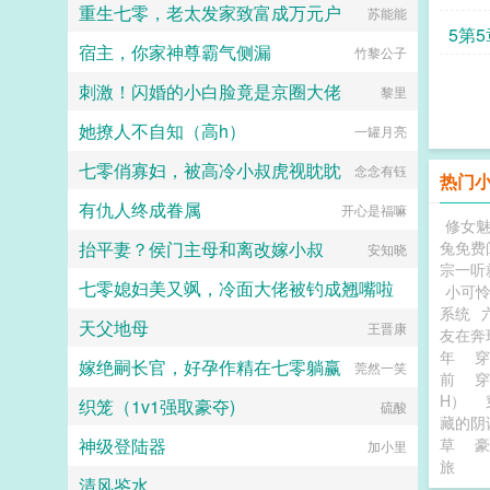
重生七零，老太发家致富成万元户
盲卡牌新娘。紧接着，就是某位已经
苏能能
半退圈的大佬忽然开始推动人牌婚姻
5第5
宿主，你家神尊霸气侧漏
合法化为了他柔弱需要照顾的耳聋卡
竹黎公子
牌男朋友。各位风云人物接连都有了
刺激！闪婚的小白脸竟是京圈大佬
个卡牌老婆，但要命的是，他们的老
黎里
婆又像是遭到了诅咒般接连丧命，整
她撩人不自知（高h）
个卡牌世界都因变成鳏夫的他们动荡
一罐月亮
不已。直到有一天，大佬们忽然发现
七零俏寡妇，被高冷小叔虎视眈眈
自己又能召唤自己的老婆了。健健康
念念有钰
热门
康，没有疾病的老婆。只是事情非但
有仇人终成眷属
没有好转，反而更恶化了。因为发现
开心是福嘛
修女
大佬们的老婆竟然是同一个人的众
抬平妻？侯门主母和离改嫁小叔
兔免费
人？！没想到身体彻底痊愈就会变成
安知晓
公用卡牌的苏沅？文案于20241218
宗一听
七零媳妇美又飒，冷面大佬被钓成翘嘴啦
截图上传微博～...
小可
系统
天父地母
晴空万里云
王晋康
友在奔
年
嫁绝嗣长官，好孕作精在七零躺赢
莞然一笑
前
H）
织笼（1v1强取豪夺)
硫酸
藏的阴
神级登陆器
草
豪
加小里
旅
清风鉴水
_