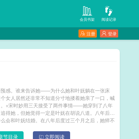
会员书架
阅读记录
注册
登录
的预感。谁来告诉她——为什么她和叶妩躺在一张床
这个女人居然还非常不知道分寸地搂着她亲了一口，喊
。+宋时妙用三天接受了两件事情——她穿到了八年
己追得她，但她觉得一定是叶妩在胡说八道。八年后的
什么会和叶妩结婚。在八年后度过三个月之后，她猝不
绑在床柱上。宋时妙看着对方，脱口而出：“老婆别
信吗？”叶妩翻了个白眼，并赏了她一个脑瓜崩。——预
章节目录
立即阅读