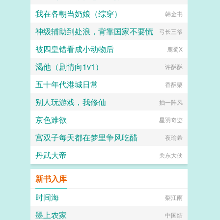
我在各朝当奶娘（综穿）
韩金书
神级辅助到处浪，背靠国家不要慌
弓长三爷
被四皇错看成小动物后
鹿蜀X
渴他（剧情向1v1）
许酥酥
五十年代港城日常
香酥栗
别人玩游戏，我修仙
抽一阵风
京色难欲
星羽奇迹
宫双子每天都在梦里争风吃醋
夜瑜希
丹武大帝
关东大侠
新书入库
时间海
梨江雨
墨上农家
中国结