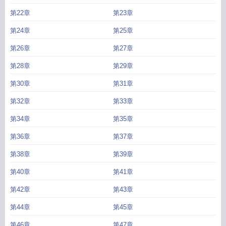
第22章
第23章
第24章
第25章
第26章
第27章
第28章
第29章
第30章
第31章
第32章
第33章
第34章
第35章
第36章
第37章
第38章
第39章
第40章
第41章
第42章
第43章
第44章
第45章
第46章
第47章