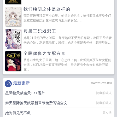
我们纯阴之体是这样的
韶音穿进男频后宫小说里。她是退婚男主，被打脸踩成渣整个门
派被连根拔起所在宗族灰飞烟灭的女配。...
腹黑王妃戏邪王
她是21世纪的天才神医，却穿越成不受宠的弃妃，冷面王爷纳妾
来恶心她，洞房花烛夜，居然让她这个王妃去伺候，想羞辱她...
全民偶像之女配有毒
从练习生到女子天团，她一心想往上爬，发誓要颠覆前世女配的
命运，然而总裁一直要潜规则她，身边还有个未来影视歌巨星
在...
最新更新
www.vipwx.org
星际捡天赋秦天TXT番外
隐藏的狼人
秦天星际捡天赋最新章节免费阅读全文
隐藏的狼人
她为何见死不救
露夕法