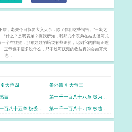
是不错，老夫今日就要大义灭亲，除了你们这些祸害。”王凝之
。 “什么？是我表弟？据我所知，我那几个表弟在姑丈泾河龙
着一个布娃娃，那布娃娃的脑袋有些歪斜，此刻它的眼睛正瞪
宜，玉帝也不便多说什么，只不过海妖潮的收益真的会如齐天
进...
 引天帝四
番外篇 引天帝三
感言
第一千一百八十八章 极为你
入轮回全书终
一百八十五章 极丢在
第一千一百八十四章 极越来
越强