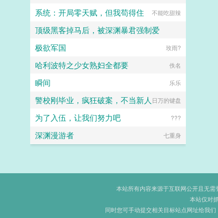
系统：开局零天赋，但我苟得住
不能吃甜辣
顶级黑客掉马后，被深渊暴君强制爱
极欲军国
十八岁甜美热情大甲由
玫雨?
哈利波特之少女熟妇全都要
佚名
瞬间
乐乐
警校刚毕业，疯狂破案，不当新人
日万的键盘
为了入伍，让我们努力吧
???
深渊漫游者
七重身
本站所有内容来源于互联网公开且无需登录
本站仅对
同时您可手动提交相关目标站点网址给我们