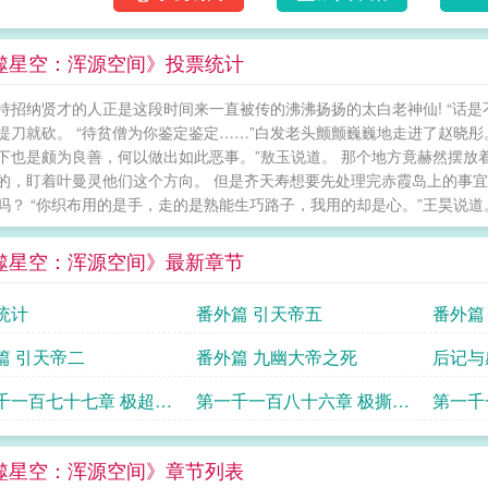
噬星空：浑源空间》投票统计
持招纳贤才的人正是这段时间来一直被传的沸沸扬扬的太白老神仙! “话
提刀就砍。 “待贫僧为你鉴定鉴定……”白发老头颤颤巍巍地走进了赵晓彤
下也是颇为良善，何以做出如此恶事。”敖玉说道。 那个地方竟赫然摆放
的，盯着叶曼灵他们这个方向。 但是齐天寿想要先处理完赤霞岛上的事
吗？ “你织布用的是手，走的是熟能生巧路子，我用的却是心。”王昊说道。 
噬星空：浑源空间》最新章节
统计
番外篇 引天帝五
番外篇
篇 引天帝二
番外篇 九幽大帝之死
后记与
千一百七十七章 极超脱
第一千一百八十六章 极撕裂
第一千
世
虚无
虚无
噬星空：浑源空间》章节列表