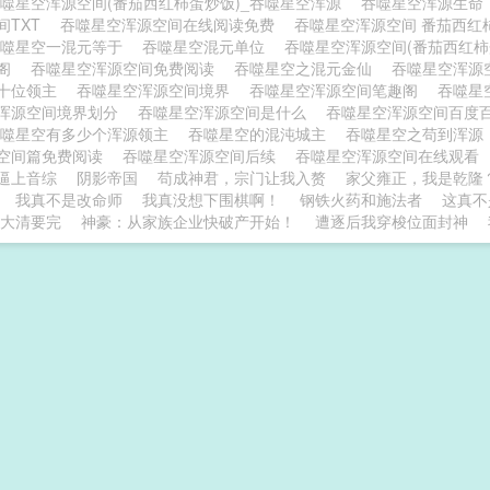
噬星空浑源空间(番茄西红柿蛋炒饭)_吞噬星空浑源
吞噬星空浑源生
间TXT
吞噬星空浑源空间在线阅读免费
吞噬星空浑源空间 番茄西
吞噬星空一混元等于
吞噬星空混元单位
吞噬星空浑源空间(番茄西红柿
趣阁
吞噬星空浑源空间免费阅读
吞噬星空之混元金仙
吞噬星空浑源
十位领主
吞噬星空浑源空间境界
吞噬星空浑源空间笔趣阁
吞噬星
浑源空间境界划分
吞噬星空浑源空间是什么
吞噬星空浑源空间百度
吞噬星空有多少个浑源领主
吞噬星空的混沌城主
吞噬星空之苟到浑
空间篇免费阅读
吞噬星空浑源空间后续
吞噬星空浑源空间在线观看
逼上音综
阴影帝国
苟成神君，宗门让我入赘
家父雍正，我是乾隆
我真不是改命师
我真没想下围棋啊！
钢铁火药和施法者
这真不
大清要完
神豪：从家族企业快破产开始！
遭逐后我穿梭位面封神