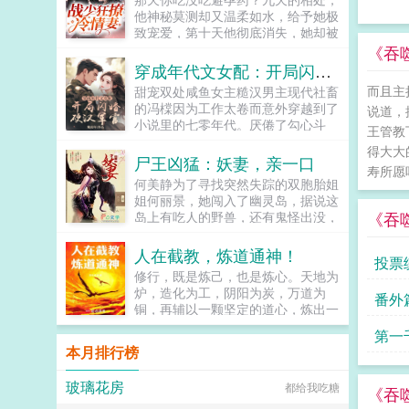
此世之外的邪神任采任撷的信仰源
他神秘莫测却又温柔如水，给予她极
泉。病原因未知。病时间未知。传染
致宠爱，第十天他彻底消失，她却被
度极高。治疗方法无。病患危险程度
人送进精神病院，出逃之后发现已经
《吞
sss。如见到该症群患者，请立即向
怀上他的孩子。几年后再遇，她隐瞒
穿成年代文女配：开局闪婚硬汉军官
秩序部门汇报其行踪，我们将第一时
生子的事，当他知道真相后，疯一样
间赶到现场将其击毙保证群众安全，
而且主
甜宠双处咸鱼女主糙汉男主现代社畜
将她拥入怀宝，你生第一胎的时候我
对于举报成功者，我们颁五金币以资
的冯橖因为工作太卷而意外穿越到了
说道，
不在你身边，弥补这个遗憾唯一的办
嘉奖。于是第二天，秩序局门口多出
小说里的七零年代。厌倦了勾心斗
法就是再生一个1v1结局。本故事纯
王管教
一位自告奋勇的失序者。里亚克尔查
角，为钱拼命的日子的她决心抱住未
属虚构，如有雷同，纯属巧合...
得大大
先生，我实名举报我自己，申请批
婚夫贺南章的粗大腿，好从此过生躺
尸王凶猛：妖妻，亲一口
准！怎么又是你！你非得每天来这里
寿所愿
平摆烂的人生。毕竟这位未婚夫不久
何美静为了寻找突然失踪的双胞胎姐
自打卡一次吗！！？...
后将会成为书中最强大佬。谁知大佬
姐何丽景，她闯入了幽灵岛，据说这
不开窍，一心想跟她解除婚约。从此
《吞
岛上有吃人的野兽，还有鬼怪出没，
冯橖的人生信条又多了一样，那就是
但为了自己的亲姐，她拼了。直到他
扑倒贺南章，让他乖乖给自己当靠
们进了一个神秘的洞穴之中，才知道
人在截教，炼道通神！
山。贺南章反对包办婚姻，从你我做
投票
有一种让人变异的病毒，而这时候，
起！冯橖有人包办还不好吗？再说了
修行，既是炼己，也是炼心。天地为
他...
违背妇女意愿是犯法的，我就要嫁给
炉，造化为工，阴阳为炭，万道为
番外
你！贺南章说的什么胡话！多年后贺
铜，再辅以一颗坚定的道心，炼出一
南章你不是说要给嫁给我吗？冯橖我
枚混元道果。炼丹，炼器，炼阵，炼
第一
说胡话的！贺南章直接把人扛到婚礼
符，炼剑，炼魂，炼药，炼瘟，炼
本月排行榜
现场我当真了！...
妖，炼魔，炼心，炼界，炼道天生万
与创
物，无一不可炼！玄清如是说。惹急
玻璃花房
都给我吃糖
了他，连天道都炼给你看！当然，这
《吞
要从他拜入截教那天说起...