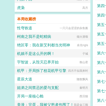
份
第四
虎枭
高月
第四
本周收藏榜
第五
性穹铁道
一只只会涩涩的杂鱼酱
第五
柯南之我不是蛇精病
烟火酒颂
第五
绝区零：我在新艾利都当光明神
余光ngls
第六
机娘不是这么开的啊！
子瑊
宇智波，从毁灭忍界开始
第六
衡山君
机甲：开局拆了校花机甲引擎
四月不似我来时
第六
星辰大道
随散飘风
第七
姐弟之间禁忌的爱与支配
秦明月
第七
开局一座核心舱
西贝猫
第八
美漫：完蛋，我被父愁者包围了！
我是金三顺