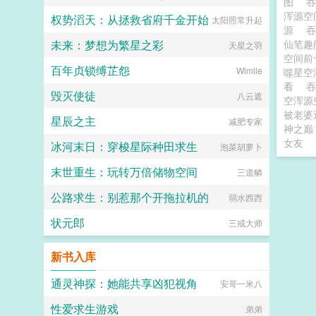
图
吞
浑源空
权势滔天：从拯救省府千金开始
太阳照常升起
源
未来：梦想为繁星之彩
仙笔
天星之羽
空间前
百年贞锁缚芷怨
Wimile
噬星空
看
毁灭使徒
八云遮
空浑源
被老婆
星辰之主
减肥专家
神之巅
女友
冰河末日：穿梭星际种田求生
泡菜胡萝卜
末世重生：玩转万倍储物空间
三道鳞
公路求生：别惹那个开拖拉机的
弱水西西
状元郎
三戒大师
新书入库
通灵神探：她能共享凶犯视角
安哥一米八
性爱求生游戏
弟弟