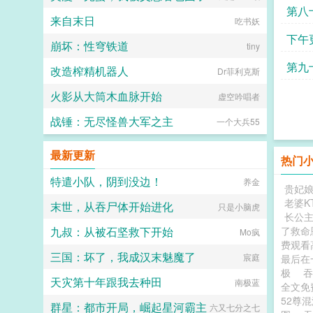
第八
来自末日
吃书妖
源力
下午
崩坏：性穹铁道
tiny
第九
改造榨精机器人
Dr菲利克斯
火影从大筒木血脉开始
虚空吟唱者
战锤：无尽怪兽大军之主
一个大兵55
最新更新
热门
特遣小队，阴到没边！
养金
贵妃
老婆K
末世，从吞尸体开始进化
只是小脑虎
长公主
九叔：从被石坚救下开始
了救命
Mo疯
费观看
三国：坏了，我成汉末魅魔了
宸庭
最后在
极
天灾第十年跟我去种田
南极蓝
全文免
52尊
群星：都市开局，崛起星河霸主
六又七分之七