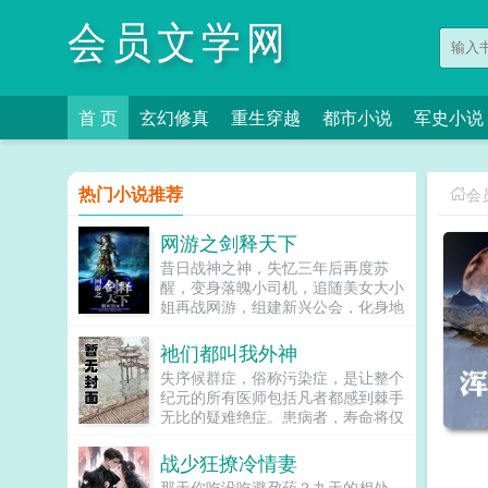
会员文学网
首 页
玄幻修真
重生穿越
都市小说
军史小说
热门小说推荐
会
网游之剑释天下
昔日战神之神，失忆三年后再度苏
醒，变身落魄小司机，追随美女大小
姐再战网游，组建新兴公会，化身地
狱使者，再续网游巅峰绝唱，演绎王
者归来…...
祂们都叫我外神
失序候群症，俗称污染症，是让整个
纪元的所有医师包括凡者都感到棘手
无比的疑难绝症。患病者，寿命将仅
余下一年，在红月诡雾笼罩之下，他
们无一例外地蜕变为扭曲怪物，沦为
战少狂撩冷情妻
污祟的帮凶，天灾的眷属以及盘踞于
那天你吃没吃避孕药？九天的相处，