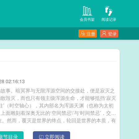
会员书架
阅读记录
注册
登录
 02:16:13
的故事。暗冥界与无限浑源空间的交接处，便是寂灭之
散毁灭，而也只有领主级浑源生命，才能够抵挡‘寂灭
渊柱’（时空轴心），其内部名为浑源天渊（也称为太初
面雕刻着深奥无比的‘空间禁忌\’与‘时间禁忌’，交汇
键所在。然而，覆灭是世界的终点，轮回是世界的本质，有
始有终，终而又始，为轮回，世界的轮回之外，为极！ 吞噬星空：浑源空间
章节目录
立即阅读