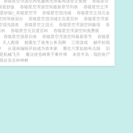
命
吞噬星空浑源空间笔趣阁无弹窗阅读全文免费
吞噬星空
红柿蛋炒饭
吞噬星空浑源空间最新章节列表
吞噬星空之浑
蛋炒饭)_吞噬星空浑
吞噬星空混沌城
吞噬星空之混元金
空间等级划分
吞噬星空混沌城主百度百科
吞噬星空浑源
空混沌源兽
吞噬星空之混元
吞噬星空浑源空间极境
吞
百科
吞噬星空元百度百科
吞噬星空浑源空间免费观
源
吞噬星空源星归来
吞噬星空浑源空间最新章节
吞噬星
天人图谱
都重生了谁考公务员啊
三塔游戏
躺平的我
？
从漫画编辑开始成为资本家
重生六零姑娘有点颠
旧
是机械飞升
魔法使苍崎青子事件簿
末世半岛：我的丧尸
我在东京种神树