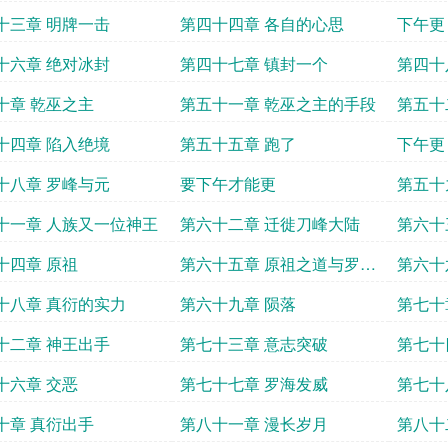
十三章 明牌一击
第四十四章 各自的心思
下午更
十六章 绝对冰封
第四十七章 镇封一个
第四十
十章 乾巫之主
第五十一章 乾巫之主的手段
第五十
十四章 陷入绝境
第五十五章 跑了
下午更
十八章 罗峰与元
要下午才能更
第五十
十一章 人族又一位神王
第六十二章 迁徙刀峰大陆
第六十
十四章 原祖
第六十五章 原祖之道与罗峰
第六十
心中之刀
十八章 真衍的实力
第六十九章 陨落
第七十
订章
十二章 神王出手
第七十三章 意志突破
第七十
十六章 交恶
第七十七章 罗海发威
第七十
十章 真衍出手
第八十一章 漫长岁月
第八十