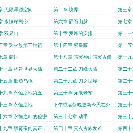
章 无限浑源空间
第二章 境界
第三章
章 永恒序列令
第六章 陨石山脉
第七章
章 双界山
第十章 罗峰的安排
第十一
三章 夭火族第三始祖
第十四章 紫皇藤
第十五
七章 商讨
第十八章 暗冥神山暗冥古僵
第十九
十一章 构建世界大陆
第二十二章 刀峰大陆
第二十
十五章 欺负乌龟
第二十六章 刀之世界
第二十
十九章 永恒之地第五序
第三十章 无限老蛇
第三十
岩
十三章 永恒之地
下午或者傍晚更新今天在外
第三十
十六章 永恒之叶的秘密
第三十七章 动手
第三十
十九章 黑雾帝的真正身
第四十章 冥玄古族发难
第四十