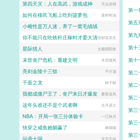
第四天灾：人在高武，游戏成神
天运老猫
第一
如何在移民飞船上吃到菠萝包
菜籽榨油
第五
小雌性是万人迷，养了一窝毛绒绒
第九
你不能只在吃铁杆庄稼时才爱大清
一个刚正不阿的女人
忧郁笑笑生
第十
星际猎人
太极阴阳鱼
末世丧尸危机：重建文明
第十
木页随风
亮剑金陵十三钗
千斤顶
第二
千面之龙
柿子鲸
第二
我都成僵尸王了，丧尸末日才爆发
夏夜追风
第二
这年头谁还不是个武者啊
古月居士
列古
第三
NBA：开局一张三分体验卡
一江秋月
第三
快穿之咸鱼她躺赢了
林喵喵
第三
问鼎十国
无言不信