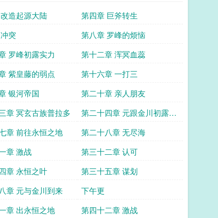
 改造起源大陆
第四章 巨斧转生
 冲突
第八章 罗峰的烦恼
章 罗峰初露实力
第十二章 浑冥血蕊
章 紫皇藤的弱点
第十六章 一打三
章 银河帝国
第二十章 亲人朋友
三章 冥玄古族普拉多
第二十四章 元跟金川初露手
段
七章 前往永恒之地
第二十八章 无尽海
一章 激战
第三十二章 认可
四章 永恒之叶
第三十五章 谋划
八章 元与金川到来
下午更
一章 出永恒之地
第四十二章 激战