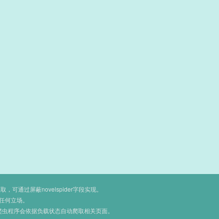
通过屏蔽novelspider字段实现。
任何立场。
爬虫程序会依据负载状态自动爬取相关页面。