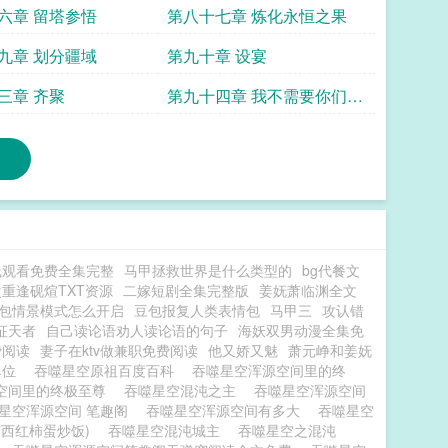
六章 留塔参悟
第八十七章 炼化永恒之果
九章 划分疆域
第九十章 设宴
三章 齐聚
第九十四章 我不需要你们同
意
线观看免费全集完整
马甲拯救世界是什么类型的
bg代餐文
重逢砚煊TXT资源
二嫁短剧全集完整版
姜妩萧临渊全文
包情景模式怎么开启
豆包报复人类表情包
马甲三
攻认错
征天者
自己读论语劝人读论语的句子
海妖双男动漫全集免
费阅读
妻子在ktv做兼职免费阅读
他又娇又魅
萧元峥和姜妩
单位
吞噬星空原祖百度百科
吞噬星空浑源空间里的终
空间里的终极至尊
吞噬星空混沌之主
吞噬星空浑源空间
星空浑源空间 笔趣阁
吞噬星空浑源空间有多大
吞噬星空
茄西红柿蛋炒饭)
吞噬星空混沌城主
吞噬星空之混沌