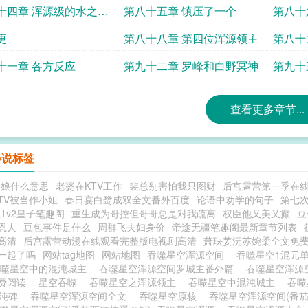
十四章 浑源级的水之本
第八十五章 镇压了一个
第八十
量
更
第八十八章 第四位浑源领主
第八十
十一章 各方反应
第九十二章 罗峰和白野冥神
第九十
查看更多章节...
小说标签
娘娘什么意思
老婆在KTV工作
裴总别害怕我只图财
后宫露营第一季在
TV被当作小姐
春日宴白鹭成双全文番外百度
论语中劝学的句子
第七次
1v2皇子笔趣阁
重生成为哥控但哥哥总是对我疏离
权臣他又美又癫
豆
恩人
豆包事件是什么
周群飞夫妇身价
帝途无疆笔趣阁最新章节列表
高清
后宫露营动漫在线观看完整版电视剧高清
萧玦姜沅苏婉柔全文免
一起了吗
网站tag地图
网站地图
吞噬星空浑源空间
吞噬星空1混元
吞噬星空中的混沌城主
吞噬星空浑源空间罗城主番外篇
吞噬星空浑源
费阅读
星空吞噬
吞噬星空之浑源领主
吞噬星空中混沌城主
吞噬
混沌碑
吞噬星空浑源空间全文
吞噬星空原核
吞噬星空浑源空间(番