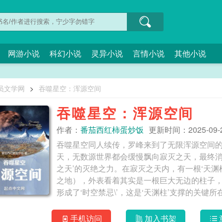
网游小说
科幻小说
灵异小说
言情小说
其他小说
员文学网
>
吞噬星空：浑源空间
吞噬星空：浑源空间
作者：
番茄西红柿蛋炒饭
更新时间：2025-09-28
吞噬星空同人续传，罗峰来到了无限浑源空间
天，无数源世界都会缓慢飘向寂灭之天，最终消
之天’的灭绝之力。在寂灭之天内，有一根‘天
之地），外表看着其实是一根巨大无边的柱子，上
形成了‘时空禁忌\’，这是‘天渊柱’支撑的关
手机访问
加入书架