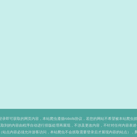
即可获取的网页内容，本站爬虫遵循robots协议，若您的网站不希望被本站爬虫抓取，可
抓取到的内容由程序自动进行排版处理再展现，不涉及更改内容，不针对任何内容表述
（站点内容必须允许游客访问，本站爬虫不会抓取需要登录后才展现内容的站点），