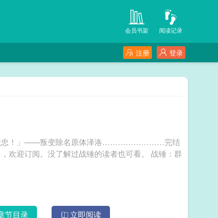
会员书架
阅读记录
注册
登录
献忠！」——叛变除名原体泽洛……………………完结
迎订阅。没了解过战锤的读者也可看。 战锤：群
章节目录
立即阅读