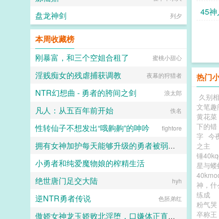
奴，剥夺姓名，发配行宫。她苦心经
45
营十年，趁着新帝即位，使巧计拿回
盘龙神剑
列夕
姓名回到皇宫。 只时运不济，撞
上嫔妃们暗斗，被贤妃当作添堵的玩
本周收藏榜
意儿，指给面善心妒的胡婕妤。
盈桃立时低掩一张娇面，决定韬光养
刚暴富，和三个空姐合租了
晦，静待时机。 她从不打扮招展
蜜桃小甜心
掐尖卖乖，受到旁的宫女挤兑，也只
淫贱痴女的残虐捕获调教
会傻傻的笑脸相迎。 终
夜幕的狩猎者
热门
于，三月后。 太后下旨选秀，充
NTR幻想曲 - 勇者的胯间之剑
盈六宫。 莺莺燕燕如蝶飞，
浪太郎
久别相
胡婕妤的毓秀宫门庭冷落，圣上鲜有
文笔趣
凡人：从五百年前开始
踏足。 逼得胡婕妤要在自己宫中
佚名
黄花菜
要提拔有姿色的宫女，好拢住圣
下的错
性转仙子不想发出“哦齁齁”的呻吟
心。 于是胡婕妤的目光落在
fightore
字
今
了盈桃这个呆子身上。
明远帝记得毓秀宫中，有个小宫女格
拥有女神加护每天能够升级的勇者被弱小却点满了吸取能力的魅魔当成自助等级提取机器饲养
之主
外可人。 桃面杏眼，如细柳生
锤40k
小勇者和纯爱魔物娘的榨精生活
姿，令人生怜。笑时眉如弯月，尤其
TZT
星与蝼
是樱红丰润的唇角旁，会露出两个含
40km
绝世唐门足交大陆
情的梨涡，似盈满了两汪春水，婉转
用户7843743880
hyh
神，什
间便荡漾了一颗冷硬的帝
练成
逆NTR勇者传说
心。 直到红烛金帐中，明远
色胚弟红
粉气哭
帝才知，这小宫女不堪一握的软腰
卒称王
上，也有两个盈满春水的涡。 几
傲娇女神龙玉娇败北淫堕，口嫌体正直的沦为共生体的俘虏苗床