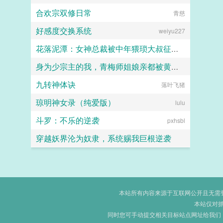
合欢宗双修日常
青慈
好感度交换系统
weiyu227
花落泥潭：女神总裁被中年猥琐大叔征服沦为母狗孕妻
身为少宗主的我，青梅师姐娘亲都被黄毛牛走了
暖海
九转神体诀
江南大刀2012
落叶飞猪
琼明神女录（纯爱版）
lulu
斗罗：不乐的逆袭
pxhsbl
穿越妖界沦为奴隶，系统赐我巨根逆袭
lzymyyear
本站所有内容来源于互联网公开且无需登录
本站仅对
同时您可手动提交相关目标站点网址给我们