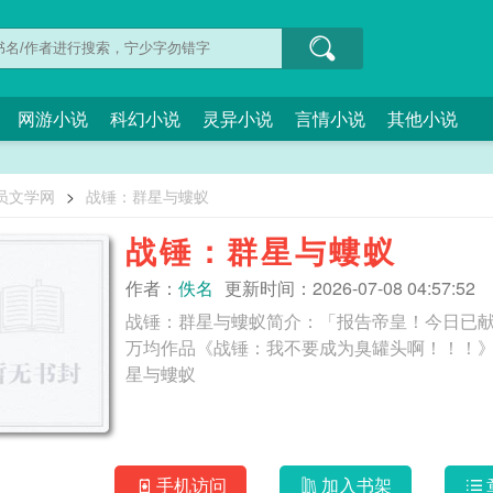
网游小说
科幻小说
灵异小说
言情小说
其他小说
员文学网
>
战锤：群星与螻蚁
战锤：群星与螻蚁
作者：
佚名
更新时间：2026-07-08 04:57:52
战锤：群星与螻蚁简介：「报告帝皇！今日已
万均作品《战锤：我不要成为臭罐头啊！！！》，欢
星与螻蚁
手机访问
加入书架