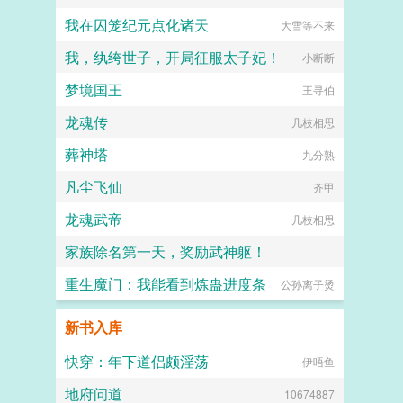
我在囚笼纪元点化诸天
大雪等不来
我，纨绔世子，开局征服太子妃！
小断断
梦境国王
王寻伯
龙魂传
几枝相思
葬神塔
九分熟
凡尘飞仙
齐甲
龙魂武帝
几枝相思
家族除名第一天，奖励武神躯！
重生魔门：我能看到炼蛊进度条
他们都叫我亚瑟王
公孙离子烫
新书入库
快穿：年下道侣颇淫荡
伊唔鱼
地府问道
10674887