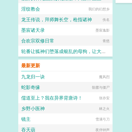
乎要将他溺死其中。 后来小
淫纹教会
宫女受了极大的委屈，杏眼泪濛濛，
我们的幻想乡
清酒
咬着樱唇不肯多言。 被明远帝刻
龙王传说，拜师舞长空，枪指诸神
意养得圆润的玉肌上，是青紫骇人的
佚名
痕迹。 明远帝瞧着怒
墨宸诸天录
极。 小宫女却伸出一双柔荑，勾
墨宸逸影
住他颈脖，吐息间幽香袅袅，只说不
合欢宗双修日常
愿陛下为难。 哄得明远帝心肝都
青慈
疼了你要什么，朕都给你。
他没瞧见，盈桃委屈抿起的唇角，弯
轮番让狐神们堕落成银乱的母狗，让大家全都沦陷成喜欢被信徒群奸的淫神吧～
起一点儿弧度。 众人皆知，明远
帝格外恩宠一位小宫女。 为她提
竹子
最新更新
位份为她撑软腰，为她破了宫女出身
不得居于主位的规矩。更为小宫女力
九龙归一诀
魔风烈
排众议，彻查一桩陈年旧案。 助
她脱离罪籍，加封淑妃。盈桃心愿得
蛇影奇缘
骷髅与僵尸
偿，那双笑盈盈的眼望向凤座。淑妃
尊贵，可哪里比得上皇后？她的路，
儒道至上？我在异界背唐诗！
张亦安
才刚刚开始呢。...
乡野小医神
林之火
镜主
雪满弓刀
吞天葫
夜伴钟声