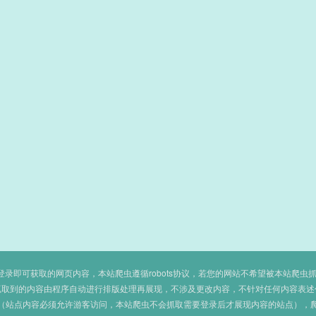
即可获取的网页内容，本站爬虫遵循robots协议，若您的网站不希望被本站爬虫抓取，可
抓取到的内容由程序自动进行排版处理再展现，不涉及更改内容，不针对任何内容表述
（站点内容必须允许游客访问，本站爬虫不会抓取需要登录后才展现内容的站点），