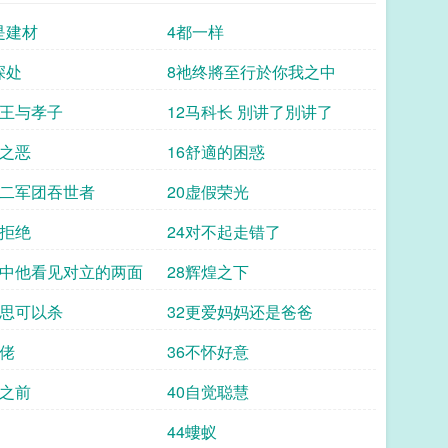
是建材
4都一样
深处
8祂终將至行於你我之中
子王与孝子
12马科长 別讲了別讲了
行之恶
16舒適的困惑
十二军团吞世者
20虚假荣光
我拒绝
24对不起走错了
子中他看见对立的两面
28辉煌之下
寻思可以杀
32更爱妈妈还是爸爸
油佬
36不怀好意
斧之前
40自觉聪慧
44螻蚁