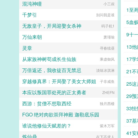
和滔天恨意。 眼前的帝王，已经
混沌神瞳
社恐啊社恐
小三叔
不是她的心上人，只是一条为皇权恩
1至
将仇报薄情寡义的恶犬。 她要
千梦引
别问我是谁
驯服他，然后杀了他。挫骨扬灰，让
5血
他无处可归。（小剧场）多年后，小
无敌皇子，开局迎娶女杀神
码子机1
宫女恭敬为垂帘听政的沈太后挽髻。
9十
她望着镜中风韵绝佳的高位者，不由
万仙来朝
萧瑾瑜
怔怔娘娘当真貌美。 这得多亏先
13
帝去得早。沈太后挑眉轻笑，神情愉
灵章
寻春续昼
悦地为自己挑选簪花。她赢到今日，
凭借的不止有美貌。貌美心狠，方成
从家族神树苟成长生仙族
17
乘虚御风
大事。阅读须知 1本文为传统型
宫斗权谋，非甜宠，男非c 背景
万倍返还，我收徒百无禁忌
淡味冰淇淋
21
架空，节奏慢热（尤其在前期），会
偏一点群像 2女主过程成长结局
穿越修真界：开局娶了美女大师姐
子非咸鱼
25
独美，狗皇帝挫骨扬灰（物理＋心
理） 3配角妃嫔大多为自身家族
本应以叛国罪处死的正太勇者
ZHEFN
29预
奋斗，视妃位如官职 4作者想看
复仇宫斗，自割腿肉，宫斗权谋小
西游：贫僧不想取西经
独月西楼
白，会努力写得有逻辑qaq感谢小天
33
使们的支持和喜欢！宫斗预收独占圣
FGO 绝对肉欲崇拜神殿 迦勒底乐园
心娘娘是朵菟丝花盛宠如她娘娘她是
37
爱躺平推推宫斗预收独占圣心宫女上
谁说他修仙天赋差的？
为了爱与正义
紫木万军
位宫斗文，女主扮猪吃老虎 六岁生
41
辰那日，盈桃从官家小姐沦为宫中罪
炼仙鼎
在下不求人