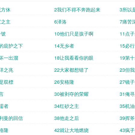
死方休
2我们不得不奔跑起来
3所以
蚁之主
6泽洛
7痛苦
一號
10他们只是孩子啊
11点
他的庇护之下
14无乡者
15必
学坏一出溜
18让我看看你的眼
19第
不详之兆
22大家都想错了
23但
这是双標
26安格隆
27镜
言
30被剥夺的荣耀
31俺
怯懦者
34红砂之主
35机
基利曼的回信
38他走之后
39挥
安格隆
42就让大地燃烧
43疯子