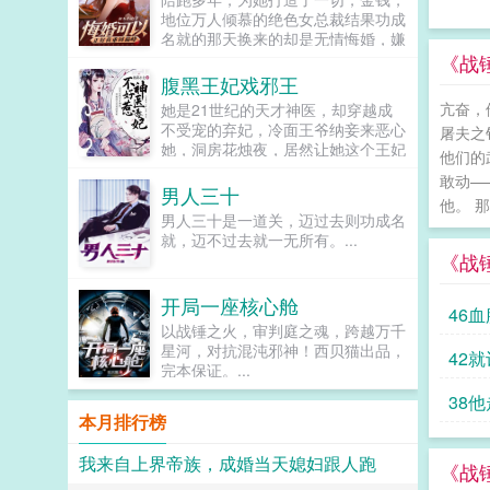
王。 怀着没有刺死皇帝的遗憾，
地位万人倾慕的绝色女总裁结果功成
沈知姁回到事发那年。 彼时，她
名就的那天换来的却是无情悔婚，嫌
正被迫在寝殿中安静养病。四下一
他平凡林尘没有一丝留恋的离开，人
《战
扫，就知危机四伏贴身心腹早有异
人都当他是窝囊废殊不知旧王避退，
腹黑王妃戏邪王
心，想趁机上位的宫女蠢蠢欲动，熟
新王低头，唯有一头潜龙，一飞冲
识的太医问无此人更有素来不和的妃
亢奋，
她是21世纪的天才神医，却穿越成
天！！！...
嫔们，个个落井下石，迫不及待地要
不受宠的弃妃，冷面王爷纳妾来恶心
屠夫之
将她踩下。可沈知姁只虚弱一笑。她
她，洞房花烛夜，居然让她这个王妃
他们的
知道，一切都还来得及流放沈氏的圣
去伺候，想羞辱她是吧？行啊！她拿
敢动—
旨虽然已下，但距离被二次牵连，尚
着几面旗子，对着床头摇旗呐...
男人三十
有三年。而曾失去的孩子，也在未来
他。 
男人三十是一道关，迈过去则功成名
等她。冬夜初雪，帝王生辰之日。沈
就，迈不过去就一无所有。...
知姁粉面憔悴，朱唇莹白，携着一碗
《战
亲手做的长寿面，遥遥立在阶
上。 冷冽月色下，沈知姁纤身颤
颤，语带哭腔。只言对皇帝的错悔与
开局一座核心舱
46
思恋。 她的眼眸如春水一样清
以战锤之火，审判庭之魂，跨越万千
澈。盈满了浓烈真挚又纯粹的爱意。
星河，对抗混沌邪神！西贝猫出品，
42
这是帝王毕生所求最为渴盼之
完本保证。...
物。 帝王此时尚且年轻稚嫩。见
沈知姁心意回转，更多了他所愿的乖
38
本月排行榜
顺懂事，不由面露愧色，揽她入
怀。 沈知姁如一只失了羽毛的雀
儿，只露出娇艳的侧脸和白洁脆弱的
我来自上界帝族，成婚当天媳妇跟人跑
《战
颈脖。羽睫之下，掩着她的勃勃野心