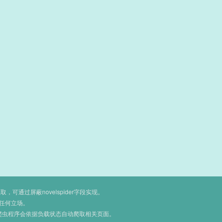
通过屏蔽novelspider字段实现。
任何立场。
爬虫程序会依据负载状态自动爬取相关页面。