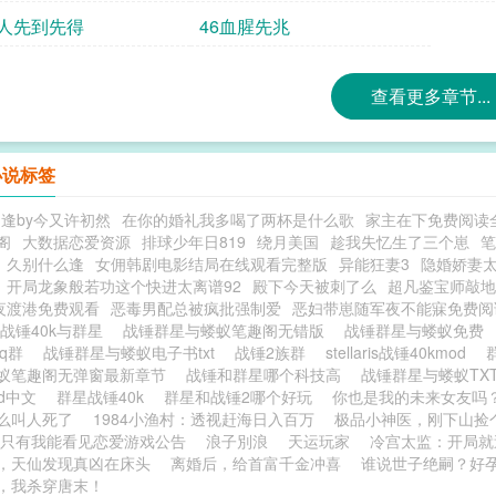
神人先到先得
46血腥先兆
查看更多章节...
小说标签
逢by今又许初然
在你的婚礼我多喝了两杯是什么歌
家主在下免费阅读
阁
大数据恋爱资源
排球少年日819
绕月美国
趁我失忆生了三个崽
笔
久别什么逢
女佣韩剧电影结局在线观看完整版
异能狂妻3
隐婚娇妻
开局龙象般若功这个快进太离谱92
殿下今天被刺了么
超凡鉴宝师敲地
夜渡港免费观看
恶毒男配总被疯批强制爱
恶妇带崽随军夜不能寐免费阅
战锤40k与群星
战锤群星与蝼蚁笔趣阁无错版
战锤群星与蝼蚁免费
qq群
战锤群星与蝼蚁电子书txt
战锤2族群
stellaris战锤40kmod
蚁笔趣阁无弹窗最新章节
战锤和群星哪个科技高
战锤群星与蝼蚁TX
od中文
群星战锤40k
群星和战锤2哪个好玩
你也是我的未来女友吗
么叫人死了
1984小渔村：透视赶海日入百万
极品小神医，刚下山捡
只有我能看见恋爱游戏公告
浪子別浪
天运玩家
冷宫太监：开局就
，天仙发现真凶在床头
离婚后，给首富千金冲喜
谁说世子绝嗣？好
，我杀穿唐末！