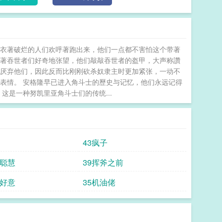
些衣著破烂的人们欢呼著跑出来，他们一点都不害怕这个带著
围著吞世者们好奇地张望，他们敲敲吞世者的盔甲，大声称讚
主厌弃他们，因此反而比刚刚砍杀奴隶主时更加紧张，一动不
表情。 安格隆早已进入角斗士的歷史与记忆，他们永远记得
这是一种努凯里亚角斗士们的传统...
43疯子
觉聪慧
39挥斧之前
怀好意
35机油佬