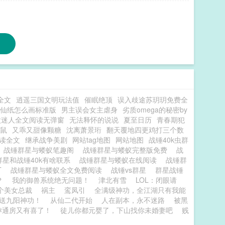
全文
逍遥三国文明玩法值
催眠绝顶
误入歧途苏玥玥免费全
仙纸怎么画标准版
男主误会女主虐身
劣质omega的秘密by
太迷人全文阅读无弹窗
无法释怀的说说
夏至日历
青春期犯
鼠
又乖又甜像颗糖
沈离萧景珩
翻天覆地四更鸡打三个数
读全文
继承战争美剧
网站tag地图
网站地图
战锤40k虫群
战锤群星与蝼蚁笔趣阁
战锤群星与蝼蚁完整版免费
战
群星和战锤40k有啥联系
战锤群星与蝼蚁在线阅读
战锤群
T
战锤群星与蝼蚁全文免费阅读
战锤vs群星
群星战锤
？
我的御兽系统绝无问题！
津北有雪
LOL：闭眼请
个美女总裁
祸主
鸾凤引
全满级神功，全江湖只有我能
送九阳神功！
从仙二代开始
人在副本，永不迷路
被黑
孕通房又有喜了！
徒儿你都元婴了，下山找你未婚妻吧
贱