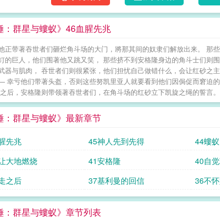
锤：群星与螻蚁》46血腥先兆
他正带著吞世者们砸烂角斗场的大门，將那其间的奴隶们解放出来。 那
钉的巨人，他们围著他又跳又笑， 那些挤不到安格隆身边的角斗士们则
武器与肌肉， 吞世者们则很紧张，他们担忧自己做错什么，会让红砂之
— 幸亏他们带著头盔，否则这些努凯里亚人就要看到他们因侷促而窘迫的
那之后，安格隆则带领著吞世者们，在角斗场的红砂立下凯旋之绳的誓言。 
锤：群星与螻蚁》最新章节
血腥先兆
45神人先到先得
44螻蚁
就让大地燃烧
41安格隆
40自
他走之后
37基利曼的回信
36不
锤：群星与螻蚁》章节列表