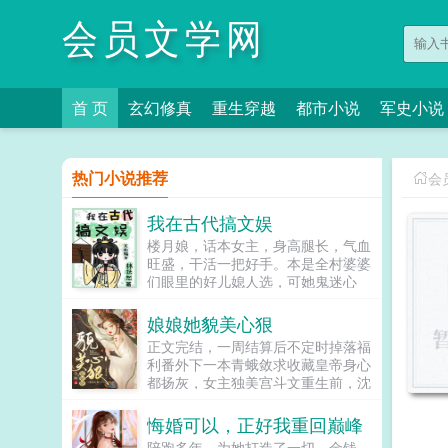
会员文学网
首 页
玄幻修真
重生穿越
都市小说
军史小说
热门小说推荐
会
我在古代搞文娱
楼月娘，话本女主，身高腿长，气血
旺盛，干活一把好手。本是全村婆婆
们眼里的好儿媳人选，可她鬼迷心
窍，就迷上了村口会读书的小白脸。
辛苦挖野菜，供养小白脸，可小白脸
娘娘她貌美心狠
上岸第一剑，先斩供养人。楼欣月，
正文完结，一周结算后不定时掉落福
刚失业的文娱小编，提桶回老家，本
利番外下一本青蛾敛求收藏皇帝身心
打算大展身手搞副业。谁知穿成了话
都扬灰，女主独美宫斗文重生前，沈
本里挖野菜养小白脸的苦情女！诶，
知姁（xu）是家破人亡的罪臣之女，
来都来了，野菜是拒绝的，事业它不
是不幸小产的失宠妃嫔。而这一切的
悔婚可以，正好我重回巅峰
香吗！嘿嘿，一不留神，搞大了凡有
罪魁祸首，是曾与她相恋的帝
井水处，皆知欣月大魏野史...
陪跑多年，为她打造了一切，金钱，