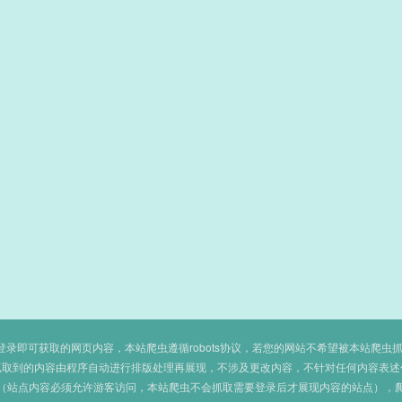
即可获取的网页内容，本站爬虫遵循robots协议，若您的网站不希望被本站爬虫抓取，可
抓取到的内容由程序自动进行排版处理再展现，不涉及更改内容，不针对任何内容表述
（站点内容必须允许游客访问，本站爬虫不会抓取需要登录后才展现内容的站点），