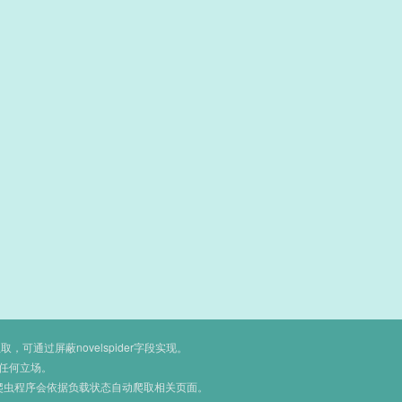
通过屏蔽novelspider字段实现。
任何立场。
爬虫程序会依据负载状态自动爬取相关页面。