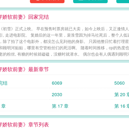
完成系统发布的任务。结果迎来的却是顾明河
河离婚，开始主动去完成任务。他只想赶紧做
穿娇软前妻》回家完结
要的自由，需得死一次才能重获新生。再次见
着白色衬衫，身形消瘦，面容清冷，只是风一
《初雪》正式上映。 早在预售时票房就已大卖，如今上映后，又正逢情人
亮得好似琉璃般易碎。原本打算对狠心抛弃他
引, 走进电影院。 复婚后的这一年里，裴淮雪因为掉马社死后，整个人低
一紧：怎么才一个月不见，被他养得好好的老
，除了拍了这个电影外，都没怎么见到他的身影。 只因他整日忙着打理星跃
上，看到顾明河狠狠教训企图破坏未来哥嫂感情
和顾明河贴贴，哪里有空管粉丝们的死活啊。 随着时间推移，cp的热度
婆，手疼不疼，我帮你揉揉。”“老婆，这个你不
老的粉丝, 有糖的时候就磕磕，没糖时就潜水。 偶尔也会有人偶遇到顾明河
小心着凉。”“老婆，我们什么时候能复婚啊？”
将他当眼珠子一样疼。可在高三毕业那年，裴
穿娇软前妻》最新章节
他逼裴淮雪和自己结婚，恩爱了不过一年，小
病弱美人受vs宠妻平静疯感舔狗攻双洁，1v1
完结
6069
5060
专栏完结文：《饲蛊美人》为替阿爹还赌债，
权重，清冷出尘的端王沈清晏看上，替他赎了
2030
第 20 
位爷，结果却被狠狠拒绝。他这才知，原来端
8 章
第 17 章
第 16 
蛊，做他的药人。为的只是救端王殿下的心上
痛，乖乖被喂蛊虫。忍着苦，乖乖喝下每月送
下，他也无所谓。无人知道，其实他命数将尽。
穿娇软前妻》章节列表
从未见过像林疏这样乖的人。要他做什么，他