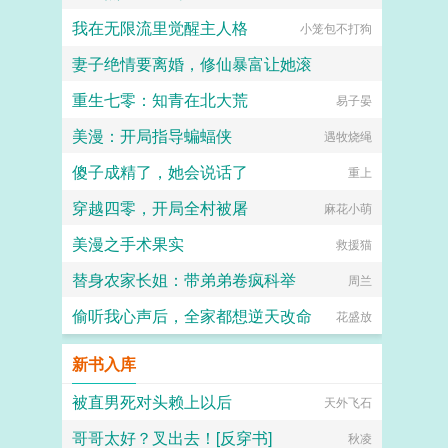
我在无限流里觉醒主人格
小笼包不打狗
妻子绝情要离婚，修仙暴富让她滚
重生七零：知青在北大荒
点进来就发财
易子晏
美漫：开局指导蝙蝠侠
遇牧烧绳
傻子成精了，她会说话了
重上
穿越四零，开局全村被屠
麻花小萌
美漫之手术果实
救援猫
替身农家长姐：带弟弟卷疯科举
周兰
偷听我心声后，全家都想逆天改命
花盛放
新书入库
被直男死对头赖上以后
天外飞石
哥哥太好？叉出去！[反穿书]
秋凌