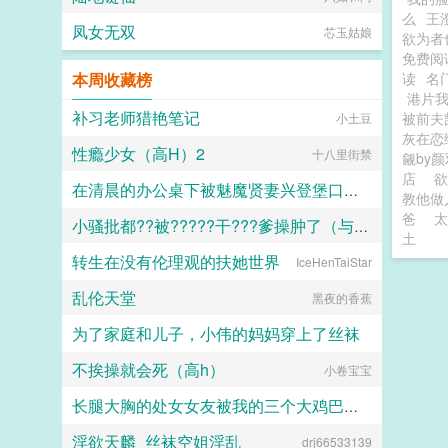
么
王
凤女无双
芯玉姑娘
欲为者
免费阅
本周收藏榜
读
名
港片
补习老师猎艳笔记
被前夫
小土豆
灰在恋
性瘾少女（高H）2
十八里街禁
觎by
店
欲
在清晨的办公桌下被魅魔贤妻兴登堡口交，夜晚在宴会厅角落的鞋交
教他做
爸
太
小骚批都??被?????干???爹操肿了（与狼共枕）
火锅气候
土
转生在没有伦理观的扶她世界
IceHenTaiStar
百无禁忌
乱伦天堂
黑夜的香蕉
为了家庭和儿子，小伟的妈妈穿上了丝袜
不挨操就会死（高h）
小卷宝宝
daokee
长腿大胸的处女女友被我的三个大鸡巴室友轮番调教，狠狠灌精直到怀孕
淫欲天麟_丝袜空姐淫乱
drj66533139
158330