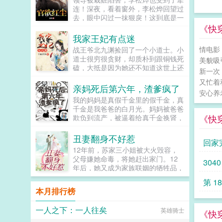
连！深夜，看着窗外，李松烨回望过
去，眼中闪过一抹狠戾！这到底是一
场通天的富贵，还是暗流汹涌的漩
《快
涡！...
我家王妃有点迷
情电影
战王爷北九渊捡回了一个小道士。小
道士很穷很贪财，却质朴到跟铜钱死
美貌吸
磕，大抵是因为她还不知道这世上还
新一次
有比铜钱更值钱的玩意儿战王爷看了
又忙着
看她无数次穷得把自己的铜钱剑拆了
亲妈死后第六年，渣爹疯了
安心养
补补了拆，三观有点崩。...
我的妈妈是真假千金里的假千金，真
千金是我爸爸的白月光。妈妈被爸爸
《快
欺负到流产，被逼着给真千金换肾，
被绑架犯凌虐。终于，她解脱了。她
死了。妈妈死后第六年，爸爸突然后
丑妻翻身不好惹
回家
悔了。他把真千金赶走，跪在坟墓前
12年前，苏家三小姐被大火毁容，
哀求妈妈回到他的身边。所有人都认
父母嫌她命毒，将她赶出家门。12
3040
为，她不会再回来了。只有我知道，
年后，她又成为家族联姻的牺牲品，
妈妈一直在我的身边...
嫁给出名的浪荡公子。这还不算惨，
第 1
到了订婚现场，她被未婚夫嫌弃，当
本月排行榜
众退婚。情急之下，她给自己抓了个
替补未婚夫，顾家大少爷顾寒夜，完
一人之下：一人往矣
英雄骑士
美打脸逆袭。更让人惊讶的是，姑娘
《快
一点都不丑，简直才貌双全，倾国倾