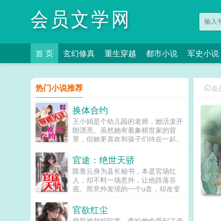
会员文学网
首 页
玄幻修真
重生穿越
都市小说
军史小说
热门小说推荐
会
换体合约
王小娟是个幼儿园的老师，她活泼开
朗漂亮。虽然她有着象棋世家的背
景，但她更喜欢和孩子们待在一起。
可是在她上班的第一天，就遇到了一
位猥亵的大叔一个小孩...
官途：绝世天骄
陈青云身为县长秘书，本是官场红
人，却不料一场意外，让他跌落谷
底。而意外发现的一个u盘，却改变
了他的命运，从此一路高歌猛进，众
美环绕...
官欲红尘
领导被栽赃陷害，李松烨也受到了牵