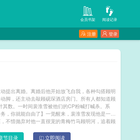
会员书架
阅读记录
注册
登录
主动提出离婚。离婚后他开始放飞自我，各种勾搭顾明
手动脚，还主动去敲顾砚琛酒店房门。所有人都知道顾
计其数。一时间裴淮雪被他们的CP粉喊打喊杀。系
任务，你就能自由了】一觉醒来，裴淮雪发现他是一本
琛，不惜抛弃对他一直很宠的青梅竹马顾明河，追着顾
，抑郁惨死的下场。裴淮雪：这什么破书，他压根就不
要反抗书中的设定，他不顾一切和顾明河结了婚，拒绝
章节目录
立即阅读