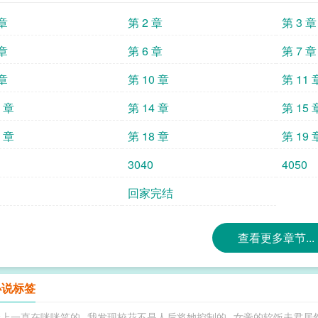
还是笑着跟他说：“我没事。”明明他身子是那
 章
第 2 章
第 3 章
逞强。一向冷心冷情的沈清晏，突然开始后悔
不得林疏吃苦，只想让他每日吃甜的。什么好
 章
第 6 章
第 7 章
换他人的性命？沈清晏不再让林疏饲蛊。可他
 章
第 10 章
第 11 
了诊断，林疏只有不到一月可活。沈清晏疯了。
死？！”“若是身子康健的人饲蛊，顶多养个几
3 章
第 14 章
第 15 
蛊，他也只有三五年可活，如今他月月喂蛊虫，
的林疏，面色发狠。上穷碧落下黄泉，他都要救
7 章
第 18 章
第 19 
在别院里的男宠，当成眼珠子般宠着护着。再
3040
4050
小儿子。回归侯府之日，一件件珍贵的贺礼从
巧可怜病美人受vs冷心冷情嘴硬真香宠妻攻】
回家完结
小纨绔，苏西穿进了一本名叫《极品男婿》的
富二代的生活，可没想到这个小舅子居然是个
品小舅子！为了不重蹈原身的悲惨结局，他决
查看更多章节...
巧克力，某美艳女总裁给男主暗送秋波，某当红
莫挨老子！苏西:……这剧情怎么不对了？说好
那么多清纯校花、美艳女总裁、当红女爱豆不
小说标签
我，堂堂仙尊，一米八八，不喜欢地球人，一
脸上一直在咪咪笑的
我发现校花不是人后将她控制的
女帝的软饭夫君居