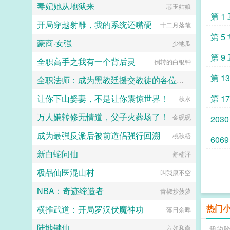
毒妃她从地狱来
芯玉姑娘
城。而看似温文尔雅的顾少，却是个
第 1
狡诈的老狐狸...
开局穿越射雕，我的系统还嘴硬
十二月落笔
第 5
豪商·女强
少地瓜
第 9
全职高手之我有一个背后灵
倒转的白银钟
第 1
全职法师：成为黑教廷援交教徒的各位婊子
让你下山娶妻，不是让你震惊世界！
第 1
小磊子
秋水
万人嫌转修无情道，父子火葬场了！
金砚砚
2030
成为最强反派后被前道侣强行回溯
桃秋梧
6069
新白蛇问仙
舒楠泽
极品仙医混山村
叫我康不空
NBA：奇迹缔造者
青椒炒菠萝
热门
横推武道：开局罗汉伏魔神功
落日余晖
陆地键仙
六如和尚
我的