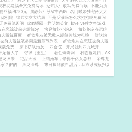
……好可爱每天哀嚎我的小舅子也太可爱了吧怎么会这
现校花是福全文免费阅读
悲屈人生改写免费阅读
不能为所
二代的小娇包受苏西：姐夫，这个游戏我过不了关，
粉丝福利780元
屠静芳江苏省中西医
名门暖婚独宠傅太太
帮我过下。仙尊扔下手中正在刷的碗，喊道：“这就来！” 娇软炮灰在恋综被前夫觊觎
妻你别跑
律师女友大结局
不是反派吗怎么求抱抱呢免费阅
XT免费笔趣阁
你似骄阳一样明媚英文
lovelive莲之空游戏
灰在恋综被前夫觊觎by
快穿娇软小炮灰
娇软炮灰在恋综
前夫觊觎百度
娇软炮灰被无数人觊觎美貌by稚晚
娇软炮
综被前夫觊觎笔趣阁最新章节列表
娇软炮灰在恋综被前夫觊
觊觎免费
穿书娇软炮灰
四合院，开局就到四九城开
开始抢人了
强求（重生）
卷住蜘蛛网
村霸抢媳妇，AK
隐龙归来
绝品天医
上错婚车，错娶千亿女总裁
帝尊龙
我家？假的
黑龙医尊
末日捡到傻白甜后，我靠系统横扫废