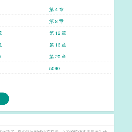
样单薄，稍微受点风就会出一身冷汗，却总是在他面前
第 4 章
了。他后悔不该找林疏来试药，不该让他来饲蛊。他看
友的性命，他也不想救了。凭什么要用林疏的健康，来
第 8 章
不知道的是，已经晚了，林疏的身体早已垮了。太医下
章
第 12 章
“不是说饲蛊不会伤及性命吗？你们凭什么说他会
年，就能养回来，可林公子身子骨本就差，即便没有饲
章
第 16 章
那蛊虫便是他的催命符啊！”沈清晏看着怀里脸色苍白
林疏。*后来整个望京的人都知道，端王殿下将那个养
章
第 20 章
后来，那小男宠摇身一变，竟成了宁远侯府家被抱错的
5060
端王府一路送到宁远侯府。既是贺礼，亦是聘礼。【乖
《被爽文男主宠上天》作为一个每天只知道吃喝玩乐的
书里，成了男主的豪门小舅子。他以为自己可以继续过
成日打骂男主，日后被发达的男主恶整，下场凄惨的极
定抱紧男主叶天霖的大腿！结果当某清纯校花给男主送
女爱豆在节目中高调向男主示爱时……男主:都滚开，
的这是一本都市种马YY打脸爽文呢？男主干什么放着
要，总撩我啊？？仙尊叶天霖重生地球后——叶天霖：
心只想修炼。苏西穿着兔子装，眼睛水汪汪地看着他
然无敌了
真少爷只想修仙格格党
女帝的软饭丈夫漫画叫什