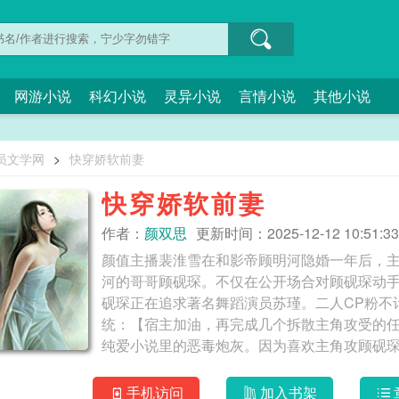
网游小说
科幻小说
灵异小说
言情小说
其他小说
员文学网
>
快穿娇软前妻
快穿娇软前妻
作者：
颜双思
更新时间：2025-12-12 10:51:33
颜值主播裴淮雪在和影帝顾明河隐婚一年后，
河的哥哥顾砚琛。不仅在公开场合对顾砚琛动
砚琛正在追求著名舞蹈演员苏瑾。二人CP粉不
统：【宿主加油，再完成几个拆散主角攻受的
纯爱小说里的恶毒炮灰。因为喜欢主角攻顾砚
砚琛跑。做了很多错事，最后落得个身败名裂
喜欢顾砚琛，他喜欢的是顾明河啊！裴淮雪想
手机访问
加入书架