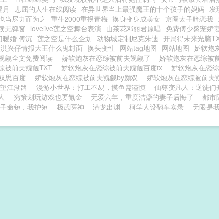
道：姐夫，我穿这样可以不？堂堂仙尊捂脸：
澄月
悲屈的人生在线阅读
在异世界当上最强魔王的十个孩子的妈妈
发
么可爱的高冷真香攻X只想吃喝玩乐当个纨绔富
也当尽力而为之
重生2000重拐青梅
换身变身成美女
京圈太子暗恋我
读无弹窗
lovelive莲之空舞台表演
山茶花邓丽君原唱
免费傅少盛宠娇
门暖婚 傅沉
莲之空是什么企划
动物城定制尼克朱迪
开局得未来光脑T
我洪兴仔情报大王什么鬼封面
换头变性
网站tag地图
网站地图
娇软炮
觊觎全文免费阅读
娇软炮灰在恋综被前夫觊觎了
娇软炮灰在恋综被
综被前夫觊觎TXT
娇软炮灰在恋综被前夫觊觎百度tx
娇软炮灰在恋
颜双思百度
娇软炮灰在恋综被前夫觊觎by颜双
娇软炮灰在恋综被前夫
望江湖路
漫游小世界：打工不易，摸鱼需谨慎
仙尊变凡人：逆徒们
人
穷策划玩游戏也要氪金
无爱六年，重度洁癖的妻子后悔了
都市
子命短，我护短
极武医神
潜龙出渊
柯学人设翻车实录
无限是