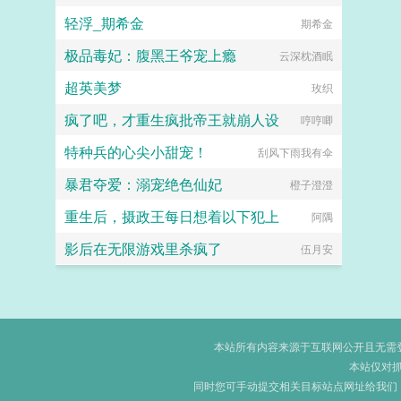
轻浮_期希金
期希金
极品毒妃：腹黑王爷宠上瘾
云深枕酒眠
超英美梦
玫织
疯了吧，才重生疯批帝王就崩人设
哼哼唧
特种兵的心尖小甜宠！
刮风下雨我有伞
暴君夺爱：溺宠绝色仙妃
橙子澄澄
重生后，摄政王每日想着以下犯上
阿隅
影后在无限游戏里杀疯了
伍月安
本站所有内容来源于互联网公开且无需登录
本站仅对
同时您可手动提交相关目标站点网址给我们