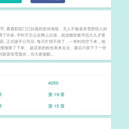
遭遇意外，差点死掉的惩罚。裴淮雪认了命。他和顾明
完任务，兑换到积分，换取自己的自由。却不知，他想
到顾明河，是在离婚一个月后的某档恋综上。裴淮雪穿
吹，他就咳得满脸通红，眼尾也染上了淡淡的粉色，漂
节, 看着影院门口挂着的宣传海报，无人不被裴淮雪那惊人的
，并对哥哥穷追不舍的裴淮雪冷眼相待的顾明河，心头
调了许多, 平时不怎么在网上出现，就连颤音账号也久久才更
婆，人就瘦了这么一大圈？后来网友们本以为能在节目
, 正式接手公司后, 每天忙得不得了，一有时间空下来，他
的绿茶“小三”裴淮雪的画面，结果等来的却是——“老
也慢慢降了下来。 超话里的粉丝来来去去，最后只留下了一些
能吃，吃了会胃疼。”“老婆，快过来，别站在那吹风，
跟裴淮雪逛街，但大家都默...
网友：不是？这什么情况？-顾明河从小就喜欢裴淮雪，
淮雪突然说他喜欢他哥。那是小狗第一次被抛弃。后来
狗又被抛弃了。这次顾明河说什么也不放手。娇气爱哭
娇妻文，受很娇妻很娇妻，离开老公生活不能自理那种
4050
林疏被卖去了南风馆。迎客第一天，他就被望京那位高
身，带去了王府别院。他怀着忐忑不安的心情去伺候那
章
第 19 章
王替他赎身，并不是让他来伺候的，而是要他以身饲
章
第 15 章
人。林疏听到那丰厚的报酬，当即答应了下来。他忍着
来的汤药。即便每次喂完蛊虫，他的身体都会每况愈
倒不如在死前，好好为他的阿娘和妹妹铺路。*沈清晏
就做什么。明明被喂蛊虫时，他疼得都快昏过去了，却