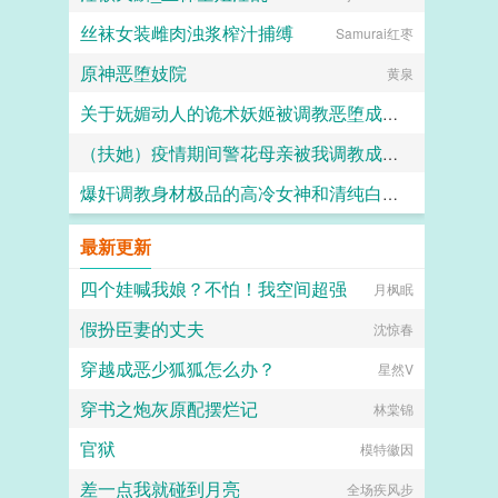
丝袜女装雌肉浊浆榨汁捕缚
Samurai红枣
原神恶堕妓院
黄泉
关于妩媚动人的诡术妖姬被调教恶堕成媚黑母猪乐芙兰的这档子事
（扶她）疫情期间警花母亲被我调教成三洞全开的肉便器母狗
F心R
爆奸调教身材极品的高冷女神和清纯白袜甜妹留学生，射满她们的鞋柜里的高跟鞋和小皮鞋
霜染official
ni1l
最新更新
四个娃喊我娘？不怕！我空间超强
月枫眠
假扮臣妻的丈夫
沈惊春
穿越成恶少狐狐怎么办？
星然V
穿书之炮灰原配摆烂记
林棠锦
官狱
模特徽因
差一点我就碰到月亮
全场疾风步