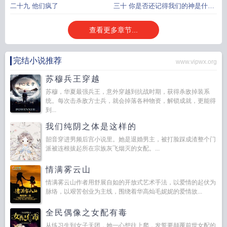
6K
二十九 他们疯了
三十 你是否还记得我们的神是什么
样子的
查看更多章节...
完结小说推荐
www.vipwx.org
苏穆兵王穿越
苏穆，华夏最强兵王，意外穿越到抗战时期，获得杀敌掉装系
统。每次击杀敌方士兵，就会掉落各种物资，解锁成就，更能得
到...
我们纯阴之体是这样的
韶音穿进男频后宫小说里。她是退婚男主，被打脸踩成渣整个门
派被连根拔起所在宗族灰飞烟灭的女配。...
情满雾云山
情满雾云山作者用舒展自如的开放式艺术手法，以爱情的起伏为
脉络，以艰苦创业为主线，围绕着华高灿毛妮妮的爱情故...
全民偶像之女配有毒
从练习生到女子天团，她一心想往上爬，发誓要颠覆前世女配的