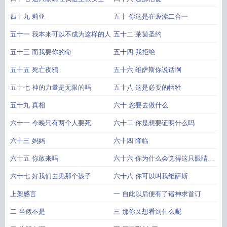
四十九 莉亚
五十 你这是在亵渎二合一
五十一 我本来可以不成为这样的人
五十二 莱茵圣约
五十三 而我要你的命
五十四 我拒绝
五十五 死亡夜鸦
五十六 维萨斯你说话啊
五十七 神的力量是无限的吗
五十八 这是必要的牺牲
五十九 真相
六十 您要去做什么
六十一 今晚只有两个人要死
六十二 你是想要证明什么吗
六十三 妈妈
六十四 降临
六十五 你敢来吗
六十六 你为什么会觉得这只眼睛的
规则叫注视
六十七 好我们去见那个孩子
六十八 你可以叫我维萨斯
上架感言
一 自此以后便有了诸神求首订
二 当然不是
三 那你又想看到什么呢