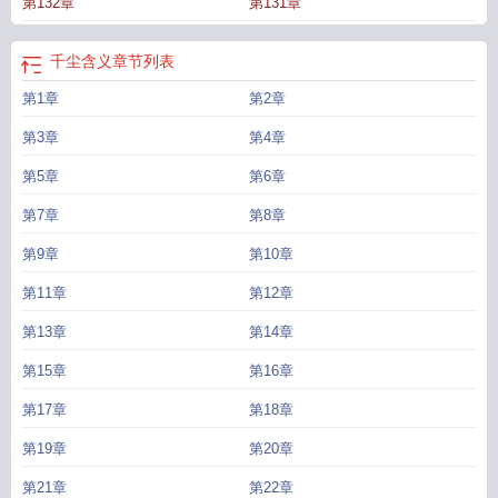
第132章
第131章
千尘含义
章节列表
第1章
第2章
第3章
第4章
第5章
第6章
第7章
第8章
第9章
第10章
第11章
第12章
第13章
第14章
第15章
第16章
第17章
第18章
第19章
第20章
第21章
第22章