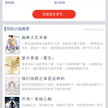
第99章
第100章
查看更多章节...
完结小说推荐
www.vipwx.org
巅峰大艺术家
一事无成的单身大龄男马大宽，在饭局上喝了假酒，一醉梦回16
年前，变成大一新生，那些褪色的梦想和遗憾，终于有了大展...
笼中青雀（重生）
青雀先是小姐的伴读丫鬟，又成了小姐的陪嫁丫鬟。小姐婚后多
年无子，她又被提拔为姑爷的妾。小姐握着她的手说...
我们纯阴之体是这样的
韶音穿进男频后宫小说里。她是退婚男主，被打脸踩成渣整个门
派被连根拔起所在宗族灰飞烟灭的女配。...
开局一座核心舱
以战锤之火，审判庭之魂，跨越万千星河，对抗混沌邪神！西贝