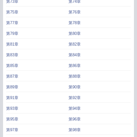
第73章
第74章
第75章
第76章
第77章
第78章
第79章
第80章
第81章
第82章
第83章
第84章
第85章
第86章
第87章
第88章
第89章
第90章
第91章
第92章
第93章
第94章
第95章
第96章
第97章
第98章