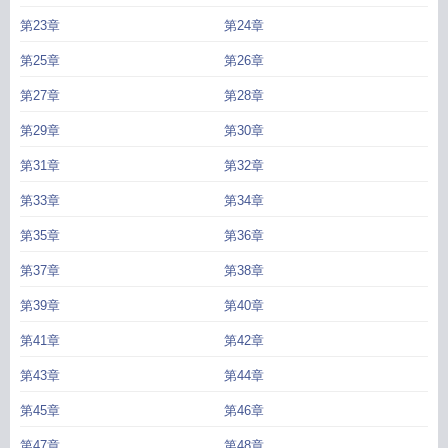
第23章
第24章
第25章
第26章
第27章
第28章
第29章
第30章
第31章
第32章
第33章
第34章
第35章
第36章
第37章
第38章
第39章
第40章
第41章
第42章
第43章
第44章
第45章
第46章
第47章
第48章