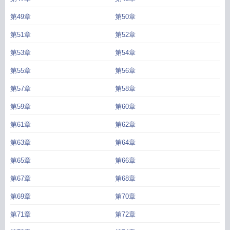
第49章
第50章
第51章
第52章
第53章
第54章
第55章
第56章
第57章
第58章
第59章
第60章
第61章
第62章
第63章
第64章
第65章
第66章
第67章
第68章
第69章
第70章
第71章
第72章