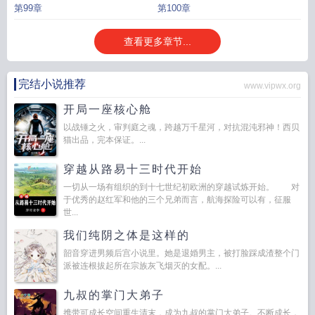
第99章
第100章
查看更多章节...
完结小说推荐
www.vipwx.org
开局一座核心舱
以战锤之火，审判庭之魂，跨越万千星河，对抗混沌邪神！西贝
猫出品，完本保证。...
穿越从路易十三时代开始
一切从一场有组织的到十七世纪初欧洲的穿越试炼开始。 对
于优秀的赵红军和他的三个兄弟而言，航海探险可以有，征服
世...
我们纯阴之体是这样的
韶音穿进男频后宫小说里。她是退婚男主，被打脸踩成渣整个门
派被连根拔起所在宗族灰飞烟灭的女配。...
九叔的掌门大弟子
携带可成长空间重生清末，成为九叔的掌门大弟子。不断成长，