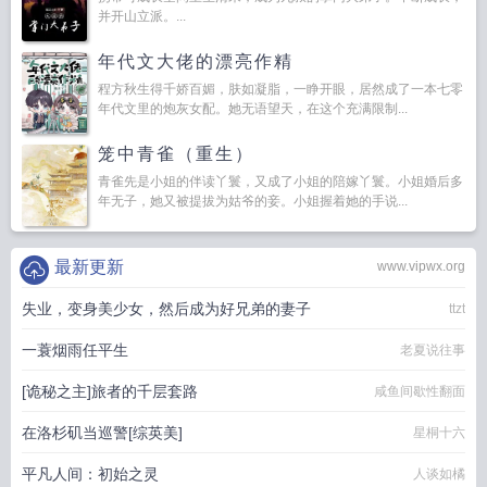
并开山立派。...
年代文大佬的漂亮作精
程方秋生得千娇百媚，肤如凝脂，一睁开眼，居然成了一本七零
年代文里的炮灰女配。她无语望天，在这个充满限制...
笼中青雀（重生）
青雀先是小姐的伴读丫鬟，又成了小姐的陪嫁丫鬟。小姐婚后多
年无子，她又被提拔为姑爷的妾。小姐握着她的手说...
最新更新
www.vipwx.org
失业，变身美少女，然后成为好兄弟的妻子
ttzt
一蓑烟雨任平生
老夏说往事
[诡秘之主]旅者的千层套路
咸鱼间歇性翻面
在洛杉矶当巡警[综英美]
星桐十六
平凡人间：初始之灵
人谈如橘