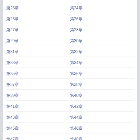
第23章
第24章
第25章
第26章
第27章
第28章
第29章
第30章
第31章
第32章
第33章
第34章
第35章
第36章
第37章
第38章
第39章
第40章
第41章
第42章
第43章
第44章
第45章
第46章
第47章
第48章