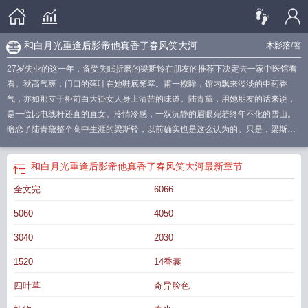
和白月光重逢后影帝他真香了春风笑大河
木影落
/著
27岁失业的这一年，备受失眠折磨的梁斯铃在朋友的推荐下决定去一家中医馆看
看。秋高气爽，门口的落叶在她鞋底窸窣。甫一撩眸，馆内飘来淡淡的中药香
气，亦如那立于柜前白大褂女人身上清苦的味道。陆青黛，用她朋友的话来说，
是一位比电线杆还直的直女。冷情冷感，一双沉静的眉眼宛若终年不化的雪山。
暗恋了陆青黛整个高中生涯的梁斯铃，以前确实也是这么认为的。只是，梁斯铃
想起上次睡不着去酒吧，正好碰见陆青黛。对方乌发薄唇，衬衫袖子挽起一截，
扣在玻璃杯的手指骨节分明，与这里似有格格不入。却走过来问她：“失眠吗？”梁
和白月光重逢后影帝他真香了春风笑大河
最新章节
斯铃点头。原本以为对方会给出什么靠谱的法子，结果来了一句：“这边建议跟我
全文完
6066
睡一觉。”摸了摸发痒的耳垂，梁斯铃不可置信地看向她：“？？？庸医！”对方嗤
笑：“谁看病来酒吧？”后来因为种种，梁斯铃还是走入了她的房间。短短一个星
5060
4050
期，她新买的指套只剩下个空盒子。梁斯铃每天累得倒头就睡。陆青黛：“你就说
治没治好你的失眠吧？”梁斯铃：“……”等会——你不是直女吗？！---------以下为
3040
2030
预收文------------《网恋到侄女的数学老师》褚霁有一位网恋对象，温柔耐心，褚
1520
14香囊
霁经常跟她倾诉心事。“我侄女太不听话了，每次请家长都让我去。”“小时候怕被
请家长，长大后也怕被请家长。”“主要是我那侄女的数学老师说话好凶。”“呜呜呜
四叶草
奇异脸色
我大气都不敢出一下。”“我怎么可能喜欢她，绝无可能！。”“你不一样啊宝宝，你