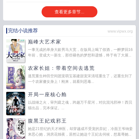
查看更多章节...
完结小说推荐
www.vipwx.org
巅峰大艺术家
一事无成的单身大龄男马大宽，在饭局上喝了假酒，一醉梦回16
年前，变成大一新生，那些褪色的梦想和遗憾，终于有了大展...
农家长姐：带着空间去逃荒
逃荒重生种田空间团宠萌宝基建甜宠宋清瑶重生了，还重生到了
一个农家傻女身上！刚来，就看到恶毒...
开局一座核心舱
以战锤之火，审判庭之魂，跨越万千星河，对抗混沌邪神！西贝
猫出品，完本保证。...
腹黑王妃戏邪王
她是21世纪的天才神医，却穿越成不受宠的弃妃，冷面王爷纳妾
来恶心她，洞房花烛夜，居然让她这个王妃去伺候，想羞辱她...