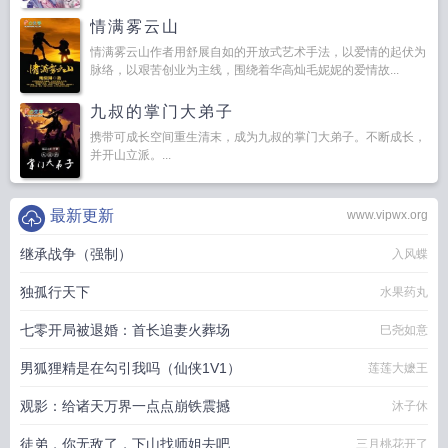
情满雾云山
情满雾云山作者用舒展自如的开放式艺术手法，以爱情的起伏为
脉络，以艰苦创业为主线，围绕着华高灿毛妮妮的爱情故...
九叔的掌门大弟子
携带可成长空间重生清末，成为九叔的掌门大弟子。不断成长，
并开山立派。...
最新更新
www.vipwx.org
继承战争（强制）
入风蝶
独孤行天下
水果药丸
七零开局被退婚：首长追妻火葬场
巳尧如意
男狐狸精是在勾引我吗（仙侠1V1）
莲莲大嬷王
观影：给诸天万界一点点崩铁震撼
沐子休
徒弟，你无敌了，下山找师姐去吧
三月桃花开了