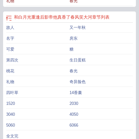
礼物
春光
比她温柔多了。”……网恋对象每次都静静地听她说完，然后一声不吭。一个星期
后，网恋对象提出见面，褚霁欣然答应。她收拾打扮好出门，却在看见网恋对象
和她那侄女的数学老师长得一模一样时，惊得花容失色。秦诗念邀请她到自己家
和白月光重逢后影帝他真香了春风笑大河
章节列表
里坐坐。褚霁吞吞吐吐地想要婉拒。对方似笑非笑：“你不跟我再深入交流交流，
故人
又一年秋
你那侄女班上的数学老师有多凶吗？”褚霁：“……”-翌日清晨醒来。秦诗念从身后
抱住她，俯在她耳边：“绝无可能喜欢我？那你昨晚是在做什么？”褚霁拢了拢松散
名字
房东
的长发，耳根红得仿若滴血。
和白月光春风一度后txt
和白月光春风一度后
TXT
可爱
和白月光春风一度后木影落
和白月光有关的
糖
和白月光相似的词
和白月光
对应的是什么
与白月光和离后
和白月光春风一度后gl百度
和白月光在一起的
第四次
生日蛋糕
文
和白月光春风一度后全文
和白月光春风一度后gl木影落
跟白月光类似的
词
与白月光在一起是什么意思
跟白月光差不多的词语
和白月光差不多的词
和
桃花
春光
白月光春风一度后_木影落 txt
与白月光和离
白月光相似的词
和白月光先婚后爱
礼物
奇异脸色
了
白月光和春天有个约会
和白月光be了
和白月光春风一度后百度
和白月光春
风一度后gl
和白月光在一起的后来怎么样了
和白月光he
和白月光很像的一首
四叶草
14香囊
歌
和白月光春风一度后木影落百度
和白月光春风一度后 木影落
和白月光春风
1520
2030
一度后木落影
和白月光重逢后影帝他真香了春风笑大河
3040
4050
5060
6066
全文完