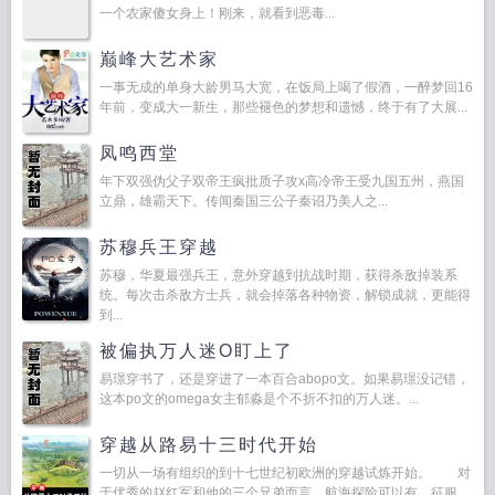
一个农家傻女身上！刚来，就看到恶毒...
巅峰大艺术家
一事无成的单身大龄男马大宽，在饭局上喝了假酒，一醉梦回16
年前，变成大一新生，那些褪色的梦想和遗憾，终于有了大展...
凤鸣西堂
年下双强伪父子双帝王疯批质子攻x高冷帝王受九国五州，燕国
立鼎，雄霸天下。传闻秦国三公子秦诏乃美人之...
苏穆兵王穿越
苏穆，华夏最强兵王，意外穿越到抗战时期，获得杀敌掉装系
统。每次击杀敌方士兵，就会掉落各种物资，解锁成就，更能得
到...
被偏执万人迷O盯上了
易璟穿书了，还是穿进了一本百合abopo文。如果易璟没记错，
这本po文的omega女主郁淼是个不折不扣的万人迷。...
穿越从路易十三时代开始
一切从一场有组织的到十七世纪初欧洲的穿越试炼开始。 对
于优秀的赵红军和他的三个兄弟而言，航海探险可以有，征服