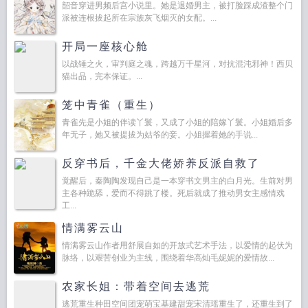
韶音穿进男频后宫小说里。她是退婚男主，被打脸踩成渣整个门
派被连根拔起所在宗族灰飞烟灭的女配。...
开局一座核心舱
以战锤之火，审判庭之魂，跨越万千星河，对抗混沌邪神！西贝
猫出品，完本保证。...
笼中青雀（重生）
青雀先是小姐的伴读丫鬟，又成了小姐的陪嫁丫鬟。小姐婚后多
年无子，她又被提拔为姑爷的妾。小姐握着她的手说...
反穿书后，千金大佬娇养反派自救了
觉醒后，秦陶陶发现自己是一本穿书文男主的白月光。生前对男
主各种跪舔，爱而不得跳了楼。死后就成了推动男女主感情戏
工...
情满雾云山
情满雾云山作者用舒展自如的开放式艺术手法，以爱情的起伏为
脉络，以艰苦创业为主线，围绕着华高灿毛妮妮的爱情故...
农家长姐：带着空间去逃荒
逃荒重生种田空间团宠萌宝基建甜宠宋清瑶重生了，还重生到了