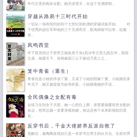
年代文里的炮灰女配。她无语望天，在这个充满限制...
穿越从路易十三时代开始
一切从一场有组织的到十七世纪初欧洲的穿越试炼开始。 对
于优秀的赵红军和他的三个兄弟而言，航海探险可以有，征服
世...
凤鸣西堂
年下双强伪父子双帝王疯批质子攻x高冷帝王受九国五州，燕国
立鼎，雄霸天下。传闻秦国三公子秦诏乃美人之...
笼中青雀（重生）
青雀先是小姐的伴读丫鬟，又成了小姐的陪嫁丫鬟。小姐婚后多
年无子，她又被提拔为姑爷的妾。小姐握着她的手说...
全民偶像之女配有毒
从练习生到女子天团，她一心想往上爬，发誓要颠覆前世女配的
命运，然而总裁一直要潜规则她，身边还有个未来影视歌巨星
在...
反穿书后，千金大佬娇养反派自救了
觉醒后，秦陶陶发现自己是一本穿书文男主的白月光。生前对男