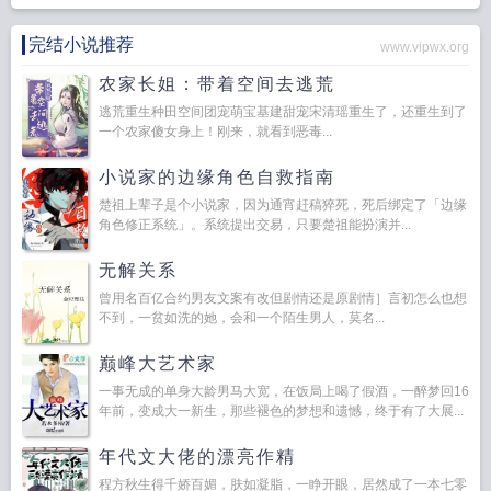
完结小说推荐
www.vipwx.org
农家长姐：带着空间去逃荒
逃荒重生种田空间团宠萌宝基建甜宠宋清瑶重生了，还重生到了
一个农家傻女身上！刚来，就看到恶毒...
小说家的边缘角色自救指南
楚祖上辈子是个小说家，因为通宵赶稿猝死，死后绑定了「边缘
角色修正系统」。系统提出交易，只要楚祖能扮演并...
无解关系
曾用名百亿合约男友文案有改但剧情还是原剧情］言初怎么也想
不到，一贫如洗的她，会和一个陌生男人，莫名...
巅峰大艺术家
一事无成的单身大龄男马大宽，在饭局上喝了假酒，一醉梦回16
年前，变成大一新生，那些褪色的梦想和遗憾，终于有了大展...
年代文大佬的漂亮作精
程方秋生得千娇百媚，肤如凝脂，一睁开眼，居然成了一本七零