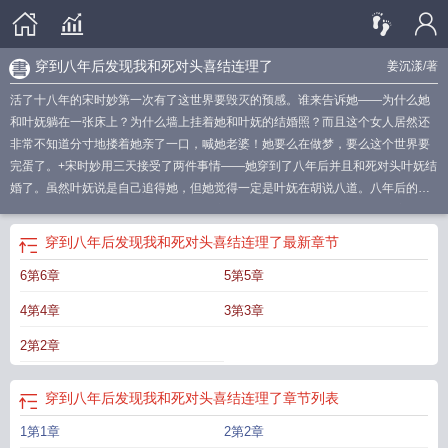
穿到八年后发现我和死对头喜结连理了
姜沉漾
/著
活了十八年的宋时妙第一次有了这世界要毁灭的预感。谁来告诉她——为什么她
和叶妩躺在一张床上？为什么墙上挂着她和叶妩的结婚照？而且这个女人居然还
非常不知道分寸地搂着她亲了一口，喊她老婆！她要么在做梦，要么这个世界要
完蛋了。+宋时妙用三天接受了两件事情——她穿到了八年后并且和死对头叶妩结
婚了。虽然叶妩说是自己追得她，但她觉得一定是叶妩在胡说八道。八年后的叶
妩，脾气依旧恶劣。她想不明白自己到底为什么会和叶妩结婚。在八年后度过三
个月之后，她猝不及防地穿了回去。叶妩正蹲在她床边把她的头发绑在床柱上。
穿到八年后发现我和死对头喜结连理了
最新章节
宋时妙看着对方，脱口而出：“老婆别闹。”宋时妙补救：“我说是你先喊我老婆的
6第6章
5第5章
你信吗？”叶妩翻了个白眼，并赏了她一个脑瓜崩。——预收：《听说你想撩我[娱
乐圈]》谢止书和叶池栩的关系在不同的眼里有完全不一样的解读。营销号：积怨
4第4章
3第3章
已久。谢止书：在上节目之前没说过几句话的八竿子打不着的关系，但印象确实
不佳。叶池栩：啊？有怨吗？啊？她们在节目中同框——谢止书的唯粉：姐，和
2第2章
双面派站在一起苦了你了。叶池栩的唯粉：姐，和霸道不讲理的人站在一起苦了
你了。cp粉：两个人都是白色纱裙，这是婚礼现场吗？路人：？她们穿差不多的
穿到八年后发现我和死对头喜结连理了
章节列表
衣服——谢止书的唯粉：学人精。叶池栩的唯粉：谁学谁？cp粉：情侣装？小情
侣今天又在偷偷秀恩爱。以及最后，是cp粉的胜利。谢止书的唯粉：因为谢止书
1第1章
2第2章