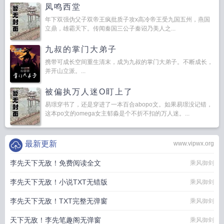
凤鸣西堂
年下双强伪父子双帝王疯批质子攻x高冷帝王受九国五州，燕国
立鼎，雄霸天下。传闻秦国三公子秦诏乃美人之...
九叔的掌门大弟子
携带可成长空间重生清末，成为九叔的掌门大弟子。不断成长，
并开山立派。...
被偏执万人迷O盯上了
易璟穿书了，还是穿进了一本百合abopo文。如果易璟没记错，
这本po文的omega女主郁淼是个不折不扣的万人迷。...
最新更新
www.vipwx.org
李先天下无敌！免费阅读全文
乘风御剑
李先天下无敌！小说TXT无错版
乘风御剑
李先天下无敌！TXT完整无弹窗
乘风御剑
天下无敌！李先笔趣阁无弹窗
乘风御剑