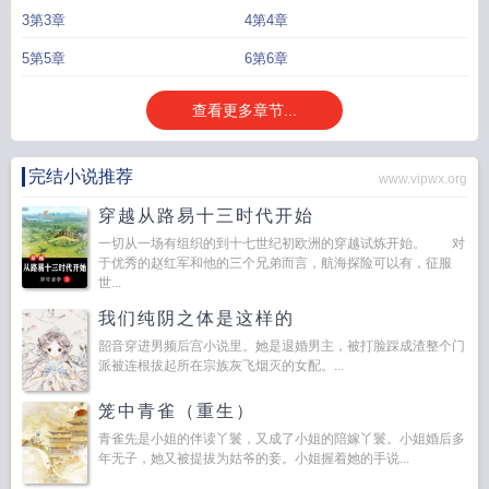
总是不按照常理出牌，居然不觉得意外。叶池栩的唯粉：有一个脾气不好的嫂子
3第3章
4第4章
也好……姐应该不会在被欺负了吧。cp粉：我们果然火眼金睛！
穿到七年后和死
对头结婚了by甜甜无花果
穿越八年之后才出道
穿到七年后和死对头结婚了白
穿
5第5章
6第6章
越八年才穿越
穿到七年后和死对头结婚了[娱乐圈
穿到和死对头结婚十年后匿名
咸鱼
穿越到八年后和死对头结了婚
穿越到八年前
穿越8年后嫁给了自己的死对
查看更多章节...
头阮棠
穿越八年之后
穿到和死对头结婚第十年的
穿越八年才收到
穿越到18年
后我和死对头结婚了还生了三个儿子
穿到八年后双男主
穿越后的八年
穿越到8
年后聚了自己死对头
穿到七年后和死对头结婚了 百度
我穿越到八年后
穿越八
完结小说推荐
www.vipwx.org
年后我和死对头有了孩子
穿到七年后和死对头结婚了
穿到七年后和死对头结
穿越从路易十三时代开始
婚
穿到7年后和死对头结婚了
一切从一场有组织的到十七世纪初欧洲的穿越试炼开始。 对
于优秀的赵红军和他的三个兄弟而言，航海探险可以有，征服
世...
我们纯阴之体是这样的
韶音穿进男频后宫小说里。她是退婚男主，被打脸踩成渣整个门
派被连根拔起所在宗族灰飞烟灭的女配。...
笼中青雀（重生）
青雀先是小姐的伴读丫鬟，又成了小姐的陪嫁丫鬟。小姐婚后多
年无子，她又被提拔为姑爷的妾。小姐握着她的手说...