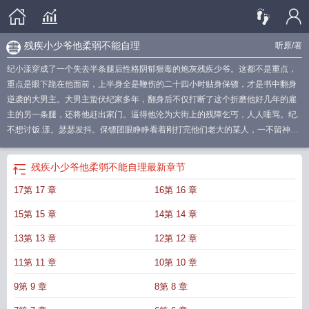
残疾小少爷他柔弱不能自理
听原
/著
纪小漾穿成了一个失去半条腿后性格阴郁狠毒的炮灰残疾少爷。这都不是重点，
重点是眼下跪在他面前，上半身全是鞭伤的二十四小时贴身保镖，才是书中翻身
逆袭的大男主。大男主蛰伏纪家多年，翻身后不仅打断了这个折磨他好几年的雇
主的另一条腿，还将他赶出家门。逼得他沦为大街上的残障乞丐，人人唾骂。纪.
不想讨饭.漾。瑟瑟发抖。保镖团眼睁睁看着刚打完他们老大的某人，一不留神摔
下轮椅。表情尴尬又无辜：“虽然我很想道歉，但那什么……能不能麻烦一下，先
把我抱起来？”其他人：“……”平常最忌讳别人说他腿，看一眼就发飙的人。那天
残疾小少爷他柔弱不能自理
最新章节
过后，拿着每天必穿的假肢，碎碎念，“好重，能不能不穿。”出个门，“轮椅呢？
17第 17 章
16第 16 章
不想走。”阴雨天也湿哒哒站保镖宿舍门口。委屈瘪嘴：“叙哥，我刀疤疼。”后来
变本加厉到吃饭穿衣都想要人帮忙。彼时已经夺回万贯家财，前保镖公司老大聂
15第 15 章
14第 14 章
叙聂总，慢条斯理在床边戴着手表，淡淡开口：“你手也断了？”纪漾立马点头：
“快了快了，哥哥，你看我这么惨，出去讨饭真的会死的。”刚穿戴整齐的高大男人
13第 13 章
12第 12 章
猛然回扑。压着人，眼底铺开一张密麻情网。捕捉到这只惯会做戏的猎物，抵着
11第 11 章
10第 10 章
唇缓缓开口：“欠收拾。”巨爱演/病弱暴娇/小太阳vs超能打/疯批大佬/野心家
残疾小
少爷他柔弱不能自理百度
残疾小少爷他柔弱不能自理百度资源
残疾小少爷他柔
9第 9 章
8第 8 章
弱不能自理by听原
残疾自闭的少爷重生后26章
残疾小少爷他柔弱不能自理免