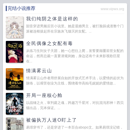
完结小说推荐
www.vipwx.org
我们纯阴之体是这样的
韶音穿进男频后宫小说里。她是退婚男主，被打脸踩成渣整个门
派被连根拔起所在宗族灰飞烟灭的女配。...
全民偶像之女配有毒
从练习生到女子天团，她一心想往上爬，发誓要颠覆前世女配的
命运，然而总裁一直要潜规则她，身边还有个未来影视歌巨星
在...
情满雾云山
情满雾云山作者用舒展自如的开放式艺术手法，以爱情的起伏为
脉络，以艰苦创业为主线，围绕着华高灿毛妮妮的爱情故...
开局一座核心舱
以战锤之火，审判庭之魂，跨越万千星河，对抗混沌邪神！西贝
猫出品，完本保证。...
被偏执万人迷O盯上了
易璟穿书了，还是穿进了一本百合abopo文。如果易璟没记错，