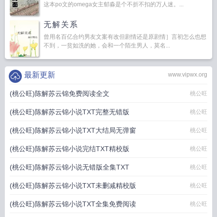
这本po文的omega女主郁淼是个不折不扣的万人迷。...
无解关系
曾用名百亿合约男友文案有改但剧情还是原剧情］言初怎么也想
不到，一贫如洗的她，会和一个陌生男人，莫名...
最新更新
www.vipwx.org
(桃公旺)陈解苏云锦免费阅读全文
桃公旺
(桃公旺)陈解苏云锦小说TXT完整无错版
桃公旺
(桃公旺)陈解苏云锦小说TXT大结局无弹窗
桃公旺
(桃公旺)陈解苏云锦小说完结TXT精校版
桃公旺
(桃公旺)陈解苏云锦小说无错版全集TXT
桃公旺
(桃公旺)陈解苏云锦小说TXT未删减精校版
桃公旺
(桃公旺)陈解苏云锦小说TXT全集免费阅读
桃公旺