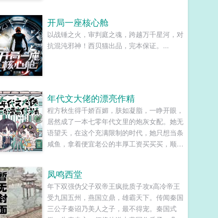
吧？老擅长了！第一本读者A你可以让反派降
智，但你最好不要做梦觉得读者也会降智，很
开局一座核心舱
难懂吗？还是读者A靠靠靠！早说是大佬的局
以战锤之火，审判庭之魂，跨越万千星河，对
中局中局啊！！祖爹！对不起！是我说话太大
抗混沌邪神！西贝猫出品，完本保证。...
声了！！第二本读者B狗塑适可而止，就算你
重复强调五百次他是可爱狗狗，但我只看到了
一只舔狗，还是不会汪汪叫的那种。还是读者
B起猛了，看到无敌阳光开朗大狗狗了，哪里
能领养，阿祖！我也要养阿祖！！第三本读者
年代文大佬的漂亮作精
C作者生活这么不如意，一定要搞这么五毒俱
程方秋生得千娇百媚，肤如凝脂，一睁开眼，
全的角色？写不出来东西找个班上吧。还是读
居然成了一本七零年代文里的炮灰女配。她无
者CMD，祖神，我可真该死啊！第四本第五
语望天，在这个充满限制的时代，她只想当条
本第六本楚祖怎么样，虽然演的一般，但我改
咸鱼，拿着便宜老公的丰厚工资买买买，顺便
得还行吧？系统你知道什么叫边缘角色吗？人
再好好享受宽肩窄腰，冷峻帅气...
气大爆角色算什么边缘角色啊！！！
TIPS12100存稿箱吐章节，偶尔抽空改错字2
凤鸣西堂
警惕祖哥感情牌，他是个狠人3wb短不拉揪，
年下双强伪父子双帝王疯批质子攻x高冷帝王
随机掉落祖哥CG4论坛都会标注发言时间，
受九国五州，燕国立鼎，雄霸天下。传闻秦国
精确到秒，有用5是想简单尝试各种题材的产
三公子秦诏乃美人之子，最不得宠。秦国式
物，专栏预收有各个题材，收收菜呗w...