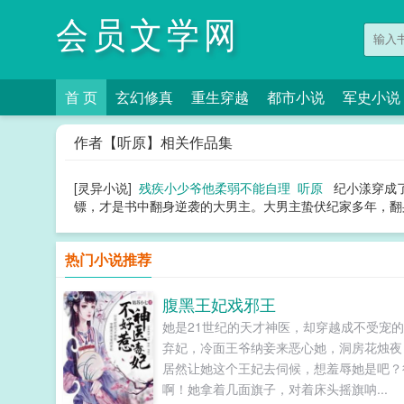
会员文学网
首 页
玄幻修真
重生穿越
都市小说
军史小说
作者【听原】相关作品集
[灵异小说]
残疾小少爷他柔弱不能自理
听原
纪小漾穿成
镖，才是书中翻身逆袭的大男主。大男主蛰伏纪家多年，翻身
热门小说推荐
腹黑王妃戏邪王
她是21世纪的天才神医，却穿越成不受宠
弃妃，冷面王爷纳妾来恶心她，洞房花烛夜
居然让她这个王妃去伺候，想羞辱她是吧？
啊！她拿着几面旗子，对着床头摇旗呐...