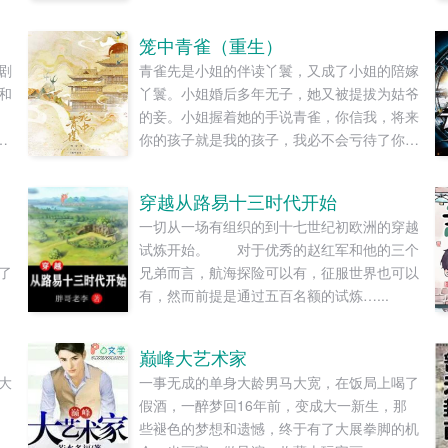
笼中青雀（重生）
剧
青雀先是小姐的伴读丫鬟，又成了小姐的陪嫁
和
丫鬟。小姐婚后多年无子，她又被提拔为姑爷
的妾。小姐握着她的手说青雀，你信我，将来
她
你的孩子就是我的孩子，我必不会亏待了你。
！
青雀信了。她先后生下一女一儿，都养在小姐
膝下。姑爷步步高升，先做尚书，又做丞相，
穿越从路易十三时代开始
制
她的一双儿女日渐长大，女儿如花貌美，儿子
一切从一场有组织的到十七世纪初欧洲的穿越
才学过人，人人都说，她的好日子要来了。可
试炼开始。 对于优秀的赵红军和他的三个
女儿被送去和番儿子被打断双腿的冬天，她也
了
兄弟而言，航海探险可以有，征服世界也可以
以嫉妒盗窃两重罪名，死在一个寒冷的夜。青
有，然而前提是通过五百名额的试炼…...
雀死不瞑目。她想问一问她的小姐，她从小相
伴，一起长大的小姐分明情分承诺历历在目，
为什么这样待她？为什么这样待她的孩子们？
巅峰大艺术家
重来一回，她已经是姑爷的侍妾，肚里才怀上
大
一事无成的单身大龄男马大宽，在饭局上喝了
女儿。上一世醉眼看她目不转睛的楚王，此生
假酒，一醉梦回16年前，变成大一新生，那
依旧紧盯着她。摸着还未隆起的小腹，她抛却
些褪色的梦想和遗憾，终于有了大展拳脚的机
礼义廉耻，上了楚王的榻。...