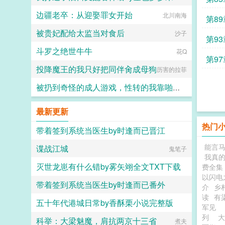
边疆老卒：从迎娶罪女开始
金色梦乡
北川南海
钱样
第8
被贵妃配给太监当对食后
沙子
第9
斗罗之绝世牛牛
花Q
第9
投降魔王的我只好把同伴肏成母狗
历害的拉菲
被扔到奇怪的成人游戏，性转的我靠啪啪拯救世界！？
songsong
最新更新
热门
带着签到系统当医生by时逢而已晋江
能言
谍战江城
时逢而已
鬼笔子
我真
灭世龙崽有什么错by雾矢翊全文TXT下载
费全集
以闪电
带着签到系统当医生by时逢而已番外
雾矢翊
介
乡
读
有
五十年代港城日常by香酥栗小说完整版
时逢而已
军见
列
科举：大梁魅魔，肩抗两京十三省
香酥栗
煮夫