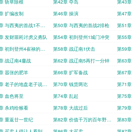
名叫定
1章 斩草除根
第42章 夺岛
第43章
5章 扩编改制
第46章 操演
第47
9章 与西夷的首战1不请
第50章 与西夷的首战2排枪
第51
的意外之客
3章 发财噩耗讨虏义勇队
第54章 初到登州1城门冲突
第55
7章 初到登州4崔禄的首
第58章 战辽南1伏击
第59
1章 战辽南4鏖战
第62章 战辽南5再打一分钟
第63
5章 嚣张的肥羊
第66章 扩军备战
第67
9章 老子的地盘老子说了
第70章 钱货两讫
第71章
3章 血色将至
第74章 乱起
第75章
7章 杀鸡给猴看
第78章 大战过后
第79章
1章 重返廿一世纪
第82章 价值千万的百年野山
第83
参
5章 买卖人得让人看到有
第86章 大买卖
第87