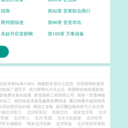
 招商
第92章 登莱联合商行
章 两州团练使
第96章 登觉华岛
章 杀奴升官发财啊
第100章 万事俱备
幼崽亲爸by旭小岩tx
救赎剧本是什么意思
安倍晴明的身世
剧情崩了眉夭夭
成为师尊白月光之后
琅琊榜在线电视剧免
剧免费全集在线看
黔贵路桥工程有限公司
我有一双透神瞳
的化工
相到幼崽亲爸笔趣阁免费阅读
魔法师番外篇剧情简
从四合院开始刘成
网游之龙龟
娱乐圈边缘的练气士全文阅
中国北洋军刀
北洋军军纪
民国北洋
清末北洋军
北洋
军军规
北洋军人
北洋 民国
北洋大臣是谁
北洋军序
洋军大佬级别
明末北洋军阀
北洋军发
北洋军的军装和