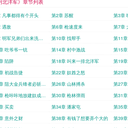
明北洋军》章节列表
章 凡事都得有个开头
第2章 苏醒
第3章
章 遇敌
第6章 枪速度来
第7章
章 明军兄弟们出来洗地
第10章 找帮手
第11
3章 吃爷爷一铳
第14章 村中激战
第15
章 陷阱
第18章 叫来一排北洋军
第19章
1章 初战告捷
第22章 奴酋之怒
第23
5章 阻大金兵锋者必斩尽
第26章 山林搏杀
第27
9章 枪咔咔地放建奴成片
第30章 枪林弹雨
第31
章 买卖
第34章 潘家屯
第35章
7章 意外之财
第38章 有钱了想要弄个大的
第39章