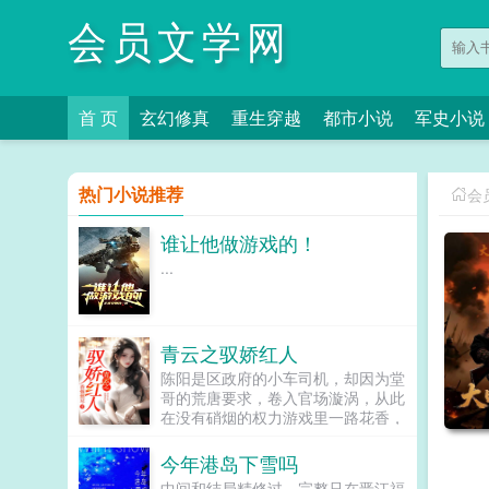
会员文学网
首 页
玄幻修真
重生穿越
都市小说
军史小说
热门小说推荐
会
谁让他做游戏的！
...
青云之驭娇红人
陈阳是区政府的小车司机，却因为堂
哥的荒唐要求，卷入官场漩涡，从此
在没有硝烟的权力游戏里一路花香，
平步青云。...
今年港岛下雪吗
中间和结局精修过，完整只在晋江福