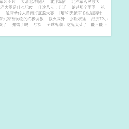
阀军装图片
大清北洋舰队
北洋军阶
北洋军阀民族大
北洋大臣是什么职位
仕途风云：升迁
越过那个雨季
第
囚
通背拳传人勇闯打屁股大赛
[足球]天策军爷也能踢球
亲到家畜玩物的终极调教
欲火高升
乡医权途
战洪72小
哭了
知错了吗
尽欢
全球鬼潮：这鬼太菜了，能不能上