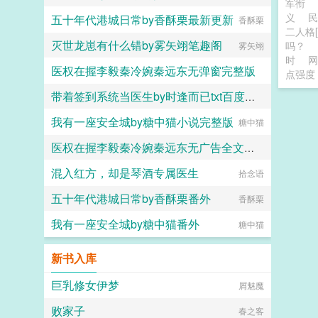
军衔
义
五十年代港城日常by香酥栗最新更新
香酥栗
二人格
灭世龙崽有什么错by雾矢翊笔趣阁
吗？
雾矢翊
时
网
医权在握李毅秦冷婉秦远东无弹窗完整版
点强度
带着签到系统当医生by时逢而已txt百度网盘
大头小树
我有一座安全城by糖中猫小说完整版
时逢而已
糖中猫
医权在握李毅秦冷婉秦远东无广告全文大结局
混入红方，却是琴酒专属医生
大头小树
拾念语
五十年代港城日常by香酥栗番外
香酥栗
我有一座安全城by糖中猫番外
糖中猫
新书入库
巨乳修女伊梦
屑魅魔
败家子
春之客