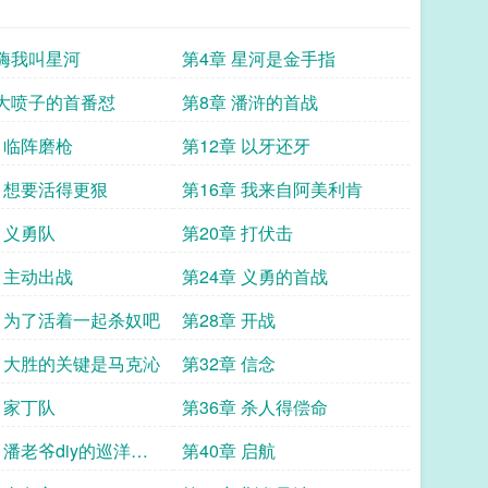
 嗨我叫星河
第4章 星河是金手指
 大喷子的首番怼
第8章 潘浒的首战
章 临阵磨枪
第12章 以牙还牙
章 想要活得更狠
第16章 我来自阿美利肯
 义勇队
第20章 打伏击
章 主动出战
第24章 义勇的首战
章 为了活着一起杀奴吧
第28章 开战
章 大胜的关键是马克沁
第32章 信念
 家丁队
第36章 杀人得偿命
 潘老爷diy的巡洋舰
第40章 启航