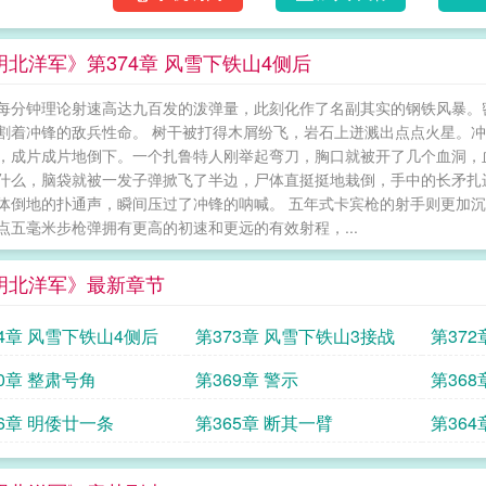
明北洋军》第374章 风雪下铁山4侧后
每分钟理论射速高达九百发的泼弹量，此刻化作了名副其实的钢铁风暴。
割着冲锋的敌兵性命。 树干被打得木屑纷飞，岩石上迸溅出点点火星。
，成片成片地倒下。一个扎鲁特人刚举起弯刀，胸口就被开了几个血洞，
什么，脑袋就被一发子弹掀飞了半边，尸体直挺挺地栽倒，手中的长矛扎
体倒地的扑通声，瞬间压过了冲锋的呐喊。 五年式卡宾枪的射手则更加
点五毫米步枪弹拥有更高的初速和更远的有效射程，...
明北洋军》最新章节
74章 风雪下铁山4侧后
第373章 风雪下铁山3接战
第37
70章 整肃号角
第369章 警示
第36
66章 明倭廿一条
第365章 断其一臂
第36