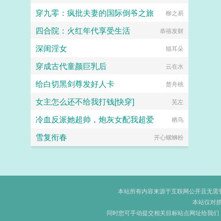
穿九零：疯批夫妻的国际倒爷之旅
柳之易
四合院：火红年代享受生活
恭禧发财
深闺淫女
猫耳朵
穿成古代童颜巨乳后
云在水
给白切黑剑尊发好人卡
楚舟桃
女主怎么还不给我打钱[快穿]
芜左
冷血反派她超帅，炮灰女配我超爱
栖鸟
雪复衔春
开心螺蛳粉
本站所有内容来源于互联网公开且无需登录
本站仅对
同时您可手动提交相关目标站点网址给我们