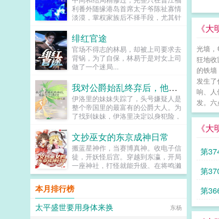
利番外随缘港岛首席太子爷陈祉寡情
淡漠，掌权家族后不择手段，尤其针
对宿敌周家。为求和，周家献女儿联
《大
姻，璀璨奢靡晚会上，珠光宝气的大
绯红官途
小姐主动献殷勤。陈祉无动于衷，联
光墙，
官场不得志的林易，却被上司要求去
姻可以，但我不要这个。长指点向不
背锅，为了自保，林易于是对女上司
狂地收
远处纤细身影我要那边那个躲起来的
做了一个迷局...
小女儿。作为周家养女，南嘉打小受
的铁墙
尽白眼，是周今川牵着她的手长大。
发生了
我对公爵始乱终弃后，他黑化了[西幻]
他是她最好的哥哥，也是她最大的秘
响、人
密。可后来，他为了白月光把她送出
伊洛里的妹妹失踪了，头号嫌疑人是
发。六
国。再后来，他送她去联姻。还是和
整个帝国里的最富有的公爵大人。为
她最不对付的陈家太子爷。没有感情
了找到妹妹，伊洛里决定以身犯险，
没有婚礼没有报道，圈内好友断定二
以家庭教师的身份接近那位出了名性
《大
人铁定离婚。直到某拍卖会。因一枚
情冷僻又阴沉的公爵大人。一开始，
文抄巫女的东京成神日常
阿盖尔粉钻，南嘉和周今川竞价。她
伊洛里以为公爵冷酷无情，对任何平
搬蓝星神作，当赛博真神。收电子信
不想和他争，摆手放弃，眼看着他为
第3
民都蔑视又残忍，于是他步步为谋，
徒，开妖怪后宫。穿越到东瀛，开局
博白月光一笑拍走，陈祉忽然姗姗来
在工作上，积极投喂公爵的两个小外
一座神社，打怪就能升级。在将鸣濑
迟，以最高价一锤定音。太子爷拨弄
甥打好关系在交友上，积极交往公爵
第3
神社的神当作小怪干掉之后，系统居
钻石，丢石子似的丢给南嘉，对周今
身边人套情报，包括但不限于公爵喜
然把鸣濑神判定成了我自己嘛，当神
川轻嗤，就这玩意？太小，配不上我
欢吃什么做什么每天干什么在生活
本月排行榜
第3
就当神吧，你这没有信徒要怎么玩本
们家公主。港媒哗然哇塞！圈内好
上，积极找机会跟公爵接触，送花送
以为信徒缥缈，香火无望。机缘巧合
友？这叫没感情？南嘉一直以为，她
药送怀抱。各方打点好，只等一天探
太平盛世要用身体来换
东杨
之下，神乐白羽却发现发布作品收获
是陈祉恣意人生中一大败笔。多年
听到妹妹消息，救走妹妹就立马走
的粉丝也能转化成信徒啊？我超，这