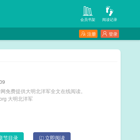
会员书架
阅读记录
注册
登录
09
学网免费提供大明北洋军全文在线阅读。
三秒记住本站：会员文学网 网址：www.vipwx.org 大明北洋军
章节目录
立即阅读