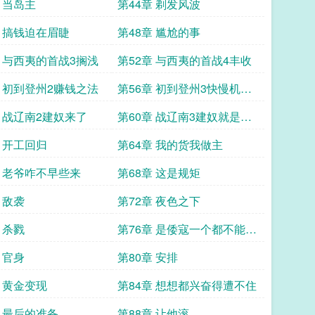
远
 当岛主
第44章 剃发风波
章 搞钱迫在眉睫
第48章 尴尬的事
章 与西夷的首战3搁浅
第52章 与西夷的首战4丰收
章 初到登州2赚钱之法
第56章 初到登州3快慢机与
马队的较量
章 战辽南2建奴来了
第60章 战辽南3建奴就是磨
刀石
章 开工回归
第64章 我的货我做主
章 老爷咋不早些来
第68章 这是规矩
 敌袭
第72章 夜色之下
 杀戮
第76章 是倭寇一个都不能放
过
 官身
第80章 安排
章 黄金变现
第84章 想想都兴奋得遭不住
章 最后的准备
第88章 让他滚