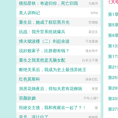
后，旧手机重见天日，陈祉的千条未
《大
人。但后来，伊洛里发现公爵不阴沉
模拟星铁：奇迹归你，死亡归我
九银河
我还抓鸡毛鬼啊？！抄之力三段，启
接来电接踵而至。两人杳无音信的昼
冷漠，而是傲娇又闷骚，更糟糕的
动！歌曲漫画轻小说，我全都要！搬
夜，生冷盲音一遍遍证实，她是他的
是，伊洛里发现自己接近公爵的方向
美人训狗记
folha
作品的同时不仅能赚钱，还能收获信
第1
浓墨重彩。芭蕾美人vs嘴硬混球，男
似乎出了一点差错，他本想挖掘公爵
徒，我们神社正在蒸蒸日上啊！只
暗恋，双处酸甜先婚后爱港圈拽爷的
的秘密，却莫名其妙地敲开了对方的
重生后，她成了权臣黑月光
空酒瓶
是，抄着抄着，神乐白羽发现，身边
暗恋日常。如果今年港岛下雪，你能
第5
心门。伊洛里公爵大人，我想问一下
的奇怪美少女怎么变多了？刀魂，幽
不能说一句爱我。总有一场相遇是久
公爵喜欢我。伊洛里不是，我公爵房
抗战：我升官系统就爆兵
梁启文
灵，黑化精神病，甚至连吸血鬼都冒
旱逢甘霖vb晋江王三九，不定期更新
间号，我的。（递出纸条）伊洛里我
第9
出来了，你们赶快给我滚回棺材里去
小剧场碎碎念蝴蝶系列文，儿子陈疏
不要这公爵还想要结婚，这么贪心？
烽火烟波楼（二）剑起余波
子龙翼德
口牙！ps灵异只是为了契合巫女身
见预收夜莺回信和陈疏的那夜错乱，
伊洛里我完全不想跟你结婚。公爵不
啦
第1
份，仅作为背景存在，非主线内容，
孟因总结七字天时地利人不和她当陈
可能，我这么有钱。伊洛里→→...
说好败家子，比朕都有钱？
漫步风中
主要目的为扩充后宫人设。...
疏是一场不可及的绮梦却不知离开
第17
后，她夜夜入他梦中预收雾里吻一段
重生之我竟然是无脑女配
白衣王子墨
宫廷惊鸿舞突然在网络爆火，视频
第2
里，纤细身段的美人长袖翩翩，玉色
断绝关系后，我成为史上最强异姓王
酥腰，不染半分尘埃般的清丽绝美。
有人扒出其名云雾，舞蹈院毕业，用
第2
红色莫斯科
孤独的小明
涂抹记忆
不了多久就会去娱乐圈捞金。没多久
那人就被打脸，云雾出身百年世家，
杀绝
第2
洞房花烛夜后，得知夫君有花柳病
青墨
压根不差钱，演戏只是爱好，妥妥养
尊处优小仙女。自出道以来，云雾绯
地倒
容颜妖娆
第33
千年人偶?
闻不沾身，粉丝们迫切询问，仙女的
择偶标准是什么。得到答案是身高一
拒絕女主後，我和喪屍在一起了？！
嗷
第3
八八，八块腹肌，八点前回家。如大
海捞针，没人猜得出她说的是谁。作
皇兄，该让位了
南無呀