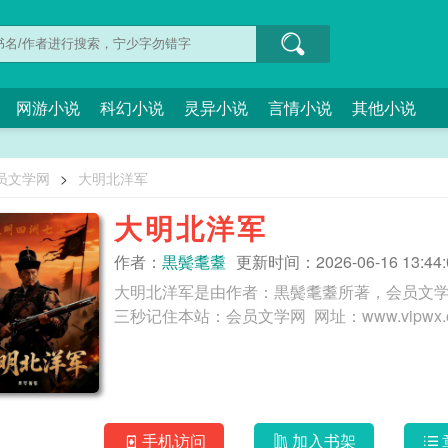
网游小说
科幻小说
灵异小说
言情小说
其他小说
员文学网
>
大明北洋军
大明北洋军
作者：
黒鬓耄耋
更新时间：2026-06-16 13:44:
大明北洋军是由作者：黒鬓耄耋所著，会员文
手机访问
加入书架