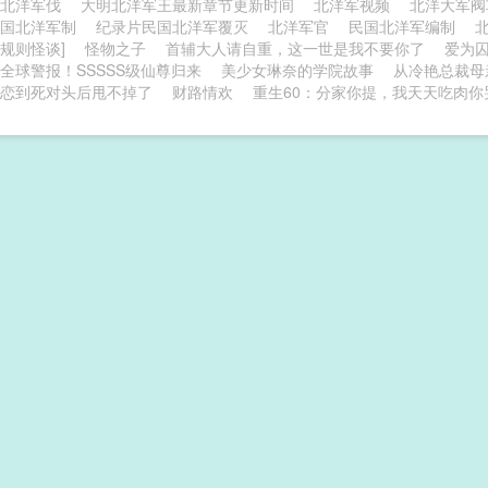
北洋军伐
大明北洋军王最新章节更新时间
北洋军视频
北洋大军
民国北洋军制
纪录片民国北洋军覆灭
北洋军官
民国北洋军编制
[规则怪谈]
怪物之子
首辅大人请自重，这一世是我不要你了
爱为
全球警报！SSSSS级仙尊归来
美少女琳奈的学院故事
从冷艳总裁母
恋到死对头后甩不掉了
财路情欢
重生60：分家你提，我天天吃肉你