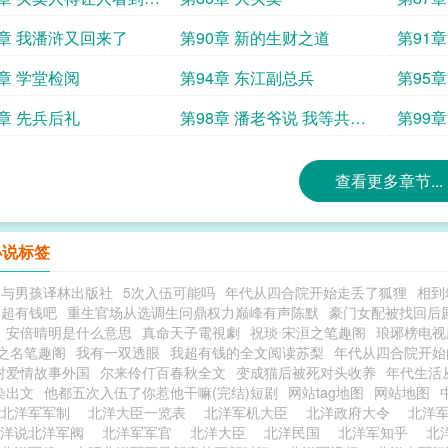
儿
9章 我潘浒又回来了
第90章 新的生财之道
第91章
3章 学堂检阅
第94章 东江副总兵
第95
7章 先兵后礼
第98章 潘老爷说 我等共击
第99
建奴
查看更多章节...
小说标签
马与男孩译林出版社
5次入伍可能吗
年代从四合院开始走丢了狐狸
相到
的超有钱吧
重生官场从选调生问鼎权力巅峰有声陈默
豪门女配被找回后
安倍晴明是什么意思
真命天子電視劇
祝琰 宋洹之笔趣阁
琅琊榜电视
之名笔趣阁
我有一双透眼
我超有钱的全文阅读苏梨
年代从四合院开始
村爱情故事外国
尔来伶仃百春秋全文
变成猫后被死对头收养
年代生活
染出文
他都五次入伍了你惹他干嘛(完结)短剧
网站tag地图
网站地图
北洋军军制
北洋大臣一览表
北洋军机大臣
北洋政府大令
北洋
大洋说北洋军阀
北洋军军官
北洋大臣
北洋民国
北洋军知乎
北