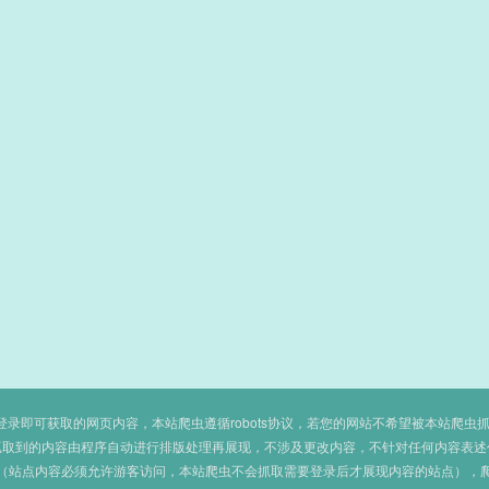
即可获取的网页内容，本站爬虫遵循robots协议，若您的网站不希望被本站爬虫抓取，可
抓取到的内容由程序自动进行排版处理再展现，不涉及更改内容，不针对任何内容表述
（站点内容必须允许游客访问，本站爬虫不会抓取需要登录后才展现内容的站点），