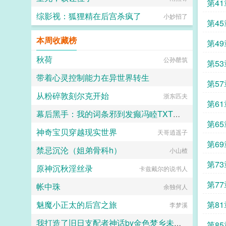
为北城首席名流，盛屿年行事作风出
第4
了名的冷厉无情，对献殷勤的女人，
综影视：狐狸精在后宫杀疯了
小妙招了
更是漠然以对，友人戏称注孤生。然
第4
公司旗下的一次盛典活动，作为领事
方的盛屿年需要提前离席，俊颜不动
本周收藏榜
第4
声色，转动无名指上一枚婚戒，解释
我太太让我八点前回家。全场沸腾？
秋荷
公孙罄筑
自来
第5
这是什么惊天大瓜。你两关系铁定不
一般。女方否认只想搞事业，勿
带着心灵控制能力在异世界转生
第5
cue。结果没多久爆出一则视频，只
见停车场里，云美人喝得小醉，满脸
从粉碎敦刻尔克开始
Night_phantom
浙东匹夫
战
酡红，小考拉似的抱紧跟前男人，要
第6
着什么东西。盛屿年耐心轻哄乖，回
幕后黑手：我的词条邪到发癫冯睦TXT最新列表
家给你。粉丝？？？给什么？嗦清
第6
楚！又不差这点流量！只想搞事业男
神奇宝贝穿越现实世界
天哥逍遥子
坟头老树
人也算事业先婚后爱双处双初...
第6
禁忌沉沦（姐弟骨科h）
小山楂
算
第7
原神沉秋淫丝录
卡兹戴尔的说书人
第7
帐中珠
余独何人
魅魔小正太的后宫之旅
第8
李梦溪
我打造了旧日支配者神话by金色梦乡未删减版
第8