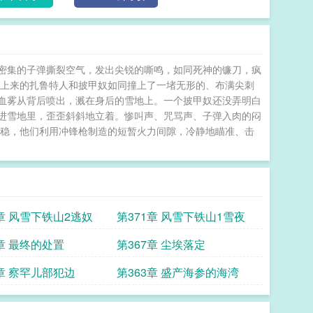
密集的子弹撕裂空气，发出尖锐的嘶鸣，如同死神的镰刀，疯
冲上来的扎鲁特人和披甲奴如同撞上了一堵无形的、布满尖刺
血雾从背后喷出，溅在身后的雪地上。一个披甲奴还没弄明白
进雪地里，歪歪斜斜地立着。惨叫声、咒骂声、子弹入肉的闷
沉稳，他们利用冲锋枪制造的短暂火力间隙，冷静地瞄准、击
2章 风雪下铁山2逃奴
第371章 风雪下铁山1雪夜
8章 最终的处置
第367章 尘埃落定
4章 察罕儿部犯边
第363章 盛产海参的海湾