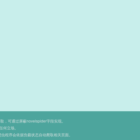
通过屏蔽novelspider字段实现。
任何立场。
爬虫程序会依据负载状态自动爬取相关页面。