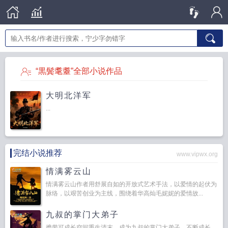
“黒鬓耄耋”全部小说作品
大明北洋军
...
完结小说推荐
www.vipwx.org
情满雾云山
情满雾云山作者用舒展自如的开放式艺术手法，以爱情的起伏为
脉络，以艰苦创业为主线，围绕着华高灿毛妮妮的爱情故...
九叔的掌门大弟子
携带可成长空间重生清末，成为九叔的掌门大弟子。不断成长，