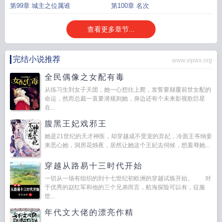
第99章 城主之位属谁
第100章 名次
查看更多章节...
完结小说推荐
www.vipwx.org
全民偶像之女配有毒
从练习生到女子天团，她一心想往上爬，发誓要颠覆前世女配的
命运，然而总裁一直要潜规则她，身边还有个未来影视歌巨星
在...
腹黑王妃戏邪王
她是21世纪的天才神医，却穿越成不受宠的弃妃，冷面王爷纳妾
来恶心她，洞房花烛夜，居然让她这个王妃去伺候，想羞辱她...
穿越从路易十三时代开始
一切从一场有组织的到十七世纪初欧洲的穿越试炼开始。 对
于优秀的赵红军和他的三个兄弟而言，航海探险可以有，征服
世...
年代文大佬的漂亮作精