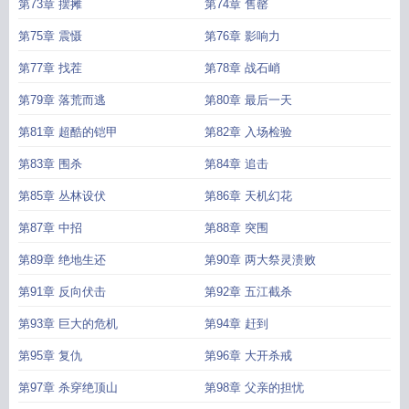
第73章 摆摊
第74章 售罄
第75章 震慑
第76章 影响力
第77章 找茬
第78章 战石峭
第79章 落荒而逃
第80章 最后一天
第81章 超酷的铠甲
第82章 入场检验
第83章 围杀
第84章 追击
第85章 丛林设伏
第86章 天机幻花
第87章 中招
第88章 突围
第89章 绝地生还
第90章 两大祭灵溃败
第91章 反向伏击
第92章 五江截杀
第93章 巨大的危机
第94章 赶到
第95章 复仇
第96章 大开杀戒
第97章 杀穿绝顶山
第98章 父亲的担忧