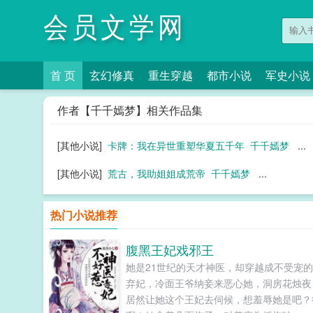
会员文学网
首 页
玄幻修真
重生穿越
都市小说
军史小说
作者【千千嫣梦】相关作品集
[其他小说]
卡牌：我在异世重塑华夏五千年
千千嫣梦
...
[其他小说]
荒古，我助姐姐成荒帝
千千嫣梦
...
热门小说推荐
腹黑王妃戏邪王
她是21世纪的天才神医，却穿越成不受宠
弃妃，冷面王爷纳妾来恶心她，洞房花烛夜
居然让她这个王妃去伺候，想羞辱她是吧？