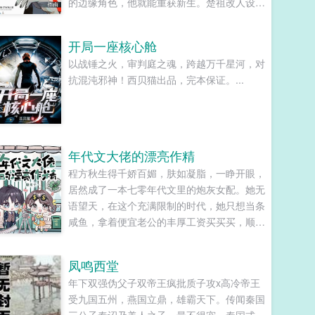
的边缘角色，他就能重获新生。楚祖改人设是
吧？老擅长了！第一本读者A你可以让反派降
智，但你最好不要做梦觉得读者也会降智，很
开局一座核心舱
难懂吗？还是读者A靠靠靠！早说是大佬的局
以战锤之火，审判庭之魂，跨越万千星河，对
中局中局啊！！祖爹！对不起！是我说话太大
抗混沌邪神！西贝猫出品，完本保证。...
声了！！第二本读者B狗塑适可而止，就算你
重复强调五百次他是可爱狗狗，但我只看到了
一只舔狗，还是不会汪汪叫的那种。还是读者
B起猛了，看到无敌阳光开朗大狗狗了，哪里
能领养，阿祖！我也要养阿祖！！第三本读者
年代文大佬的漂亮作精
C作者生活这么不如意，一定要搞这么五毒俱
程方秋生得千娇百媚，肤如凝脂，一睁开眼，
全的角色？写不出来东西找个班上吧。还是读
居然成了一本七零年代文里的炮灰女配。她无
者CMD，祖神，我可真该死啊！第四本第五
语望天，在这个充满限制的时代，她只想当条
本第六本楚祖怎么样，虽然演的一般，但我改
咸鱼，拿着便宜老公的丰厚工资买买买，顺便
得还行吧？系统你知道什么叫边缘角色吗？人
再好好享受宽肩窄腰，冷峻帅气...
气大爆角色算什么边缘角色啊！！！
TIPS12100存稿箱吐章节，偶尔抽空改错字2
凤鸣西堂
警惕祖哥感情牌，他是个狠人3wb短不拉揪，
年下双强伪父子双帝王疯批质子攻x高冷帝王
随机掉落祖哥CG4论坛都会标注发言时间，
受九国五州，燕国立鼎，雄霸天下。传闻秦国
精确到秒，有用5是想简单尝试各种题材的产