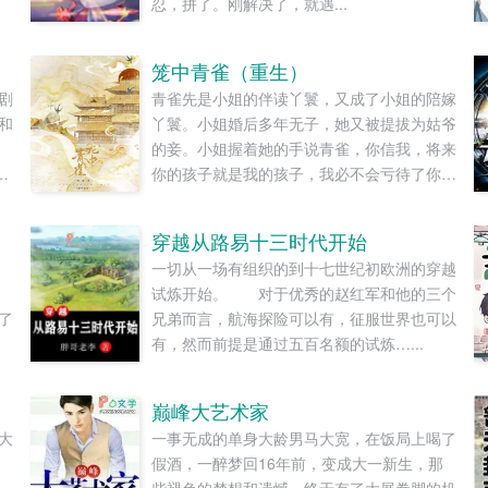
忍，拼了。刚解决了，就遇...
笼中青雀（重生）
剧
青雀先是小姐的伴读丫鬟，又成了小姐的陪嫁
和
丫鬟。小姐婚后多年无子，她又被提拔为姑爷
的妾。小姐握着她的手说青雀，你信我，将来
她
你的孩子就是我的孩子，我必不会亏待了你。
！
青雀信了。她先后生下一女一儿，都养在小姐
膝下。姑爷步步高升，先做尚书，又做丞相，
穿越从路易十三时代开始
制
她的一双儿女日渐长大，女儿如花貌美，儿子
一切从一场有组织的到十七世纪初欧洲的穿越
才学过人，人人都说，她的好日子要来了。可
试炼开始。 对于优秀的赵红军和他的三个
女儿被送去和番儿子被打断双腿的冬天，她也
了
兄弟而言，航海探险可以有，征服世界也可以
以嫉妒盗窃两重罪名，死在一个寒冷的夜。青
有，然而前提是通过五百名额的试炼…...
雀死不瞑目。她想问一问她的小姐，她从小相
伴，一起长大的小姐分明情分承诺历历在目，
为什么这样待她？为什么这样待她的孩子们？
巅峰大艺术家
重来一回，她已经是姑爷的侍妾，肚里才怀上
大
一事无成的单身大龄男马大宽，在饭局上喝了
女儿。上一世醉眼看她目不转睛的楚王，此生
假酒，一醉梦回16年前，变成大一新生，那
依旧紧盯着她。摸着还未隆起的小腹，她抛却