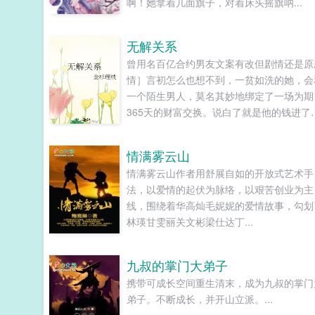
啊！她拿着几面旗子，对着床头摇旗呐...
无解关系
曾用名百亿合约男友文案有改但剧情还是原
情］言初怎么也想不到，一贫如洗的她，会
一个陌生男人，莫名其妙地绑定了一场为期
365天的财富交换。说白了就是他的钱进了
账户，她的钱进了他账户还转！不！回！去
好消息对方是陆洺执，陆氏集团太子爷，多
情满雾云山
金，年轻，人还帅。坏消息这人脾气差，控
情满雾云山作者用舒展自如的开放式艺术手
欲强，还打算趁机和她来场合约恋爱。...
法，以爱情的起伏为脉络，以艰苦创业为主
线，围绕着华高灿毛妮妮的爱情故事，勾划
林瑛甘雯丽关文彬梁仕达丁...
九叔的掌门大弟子
携带可成长空间重生清末，成为九叔的掌门
弟子。不断成长，并开山立派。...