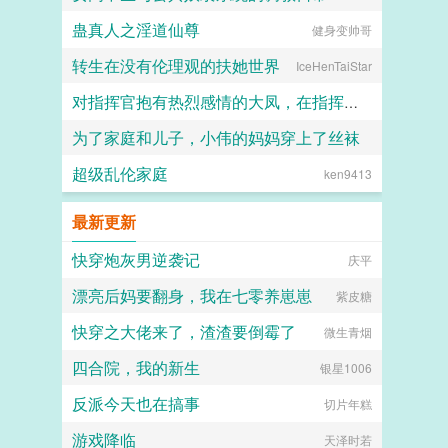
蛊真人之淫道仙尊
健身变帅哥
喵不可言
转生在没有伦理观的扶她世界
IceHenTaiStar
对指挥官抱有热烈感情的大凤，在指挥官被迫出差的一年中被黑人用媚药和甜言蜜语玩弄成满身刺青的媚黑婊子
为了家庭和儿子，小伟的妈妈穿上了丝袜
Kyle
超级乱伦家庭
ken9413
daokee
最新更新
快穿炮灰男逆袭记
庆平
漂亮后妈要翻身，我在七零养崽崽
紫皮糖
快穿之大佬来了，渣渣要倒霉了
微生青烟
四合院，我的新生
银星1006
反派今天也在搞事
切片年糕
游戏降临
天泽时若