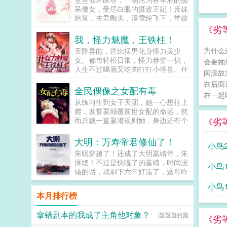
在屋外埋伏刀斧手，一旦刘封兄长同
呆傻女，受尽白眼的摄政王妃！庶妹
意继位称帝，刀斧手就会出现将朕砍
暗算，夫君鄙夷，漫雪纷飞下，堂嫂
了。救朕命者，刘封兄长也！多年
更是害她一尸三命！重生归来，她记
《劣
后。陈寿在刘封传评曰刘封虽处嫌疑
忆全复，一双素手，医死人肉白骨。
我，怪力魅魔，王铁柱！
之地，但思防足以自卫虽事二祖，但
两袖轻挥，整个京城为之颤抖。誓要
为什么
天降异能，逗比猛男化身怪力美少
不负父子兄弟之谊。奇哉！...
让欺她辱她之人，付出惨痛代价！传
女。都市轻松日常，怪力莽穿一切，
会要她
说，她嫁给摄政王，是她八辈子修来
人生不过喝酒又吃肉打打小怪兽。什
的福气，殊不知人间我玩腻了，休书
闵漾故
么？还能魅惑苍生！走开，你们这些
一封，从此我们再无瓜葛，我走我的
在后面
该死的金钱！走开，你们这些该死的
全民偶像之女配有毒
阳光道，你只能走独木桥，要是越
在一起
地位！世上无人不识我！绝世美人王
线，休怪我不客气！摄政王赶紧扶着
从练习生到女子天团，她一心想往上
铁柱！柱哥，你有可能成为超人啊！
自家的娇妻乖，别闹，小心动了胎
爬，发誓要颠覆前世女配的命运，然
超人？哪个超人？咸蛋超人啊！不
气...
《劣
而总裁一直要潜规则她，身边还有个
是，是那个裤衩穿外面，到处溜达那
未来影视歌巨星在作妖！！！...
个。哦，我知道，就是跟蝙蝠侠大战
大明：万寿帝君修仙了！
那个是吧。对对对，就是他。我看
小鸟2
过，打着打着，还有神奇女侠，小丑
朱聪穿越了！还成了大明嘉靖帝，朱
女，猫女啊啥的，都来了。但没看见
厚熜！不过是快嘎了的嘉靖，时间没
小鸟1
穿裤衩啊！等会儿？柱哥，你看的是
错的话，就剩下六年好活了，这可咋
正经超人不？...
办？就在嘉靖看着自己这幅残躯心慌
小鸟1
不已的时候，却发现自己可以进入一
本月排行榜
方修仙世界于是，一个穿梭两界，修
仙的嘉靖诞生了！一个崭新的大明，
拿错剧本的我成了主角他对象？
圆圆圆的园
也将在真正的万寿帝君手中，成为闪
《劣
耀寰宇的伟大仙朝！...