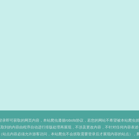
即可获取的网页内容，本站爬虫遵循robots协议，若您的网站不希望被本站爬虫抓取，可
抓取到的内容由程序自动进行排版处理再展现，不涉及更改内容，不针对任何内容表述
（站点内容必须允许游客访问，本站爬虫不会抓取需要登录后才展现内容的站点），