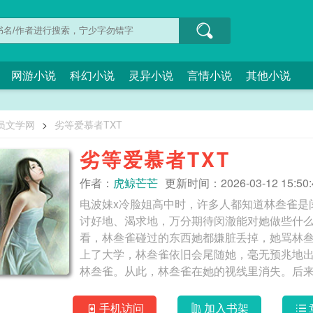
网游小说
科幻小说
灵异小说
言情小说
其他小说
员文学网
>
劣等爱慕者TXT
劣等爱慕者TXT
作者：
虎鲸芒芒
更新时间：2026-03-12 15:50:
电波妹x冷脸姐高中时，许多人都知道林叁雀是
讨好地、渴求地，万分期待闵澈能对她做些什
看，林叁雀碰过的东西她都嫌脏丢掉，她骂林
上了大学，林叁雀依旧会尾随她，毫无预兆地
林叁雀。从此，林叁雀在她的视线里消失。后
人嘴里说的爱慕不过如此。新春，家门口的果
脸，穿着白衬衫员工服，腰身很细，手上戴着
手机访问
加入书架