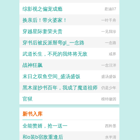
综影视之偏宠成瘾
君涵07
换亲后！带火婆家！
一叶千舟
穿越星际妻荣夫贵
一见我珍
穿书后被反派掰弯gl_一念路
一念路
武道长生，不死的我终将无敌
戒界
战神狂飙
一念汪洋
末日之双鱼空间_盛汤盛饭
盛汤盛饭
黑木崖抄书百年，我成了魔道祖师
仍是少年
官狱
模特徽因
新书入库
全能赘婿，抢一送一
西羚墨
和o装b宿敌重逢后
水半清