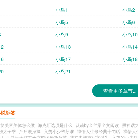
小鸟1
小鸟2
4
小鸟5
小鸟6
8
小鸟9
小鸟10
2
小鸟13
小鸟14
6
小鸟17
小鸟18
0
小鸟21
查看更多章节...
小说标签
恢复美容美体怎么做
海克斯选项是什么
认栽by金丝棠全文阅读
黑神话
强太子爷
产后瘦身操
入赘小少爷苏淮
禅悟人生最经典十句话
禅悟人
用
认栽by金丝棠全文阅读最新章节
我在虫族靠写文谋生
入赘的小少爷