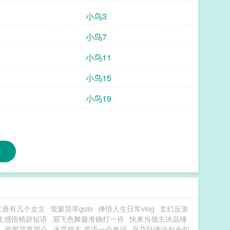
小鸟3
小鸟7
小鸟11
小鸟15
小鸟19
大唐有几个女主
萤窗异草golo
禅悟人生日常vlog
玄幻反派
生感悟精辟短语
眉飞色舞最准确打一肖
快来当领主冰晶锤
萤窗异草简介
冰霜领主 英语一个单词
吞花卧酒诗句全句