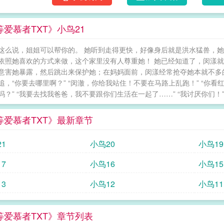
痕。早听说林叁雀婚后过得不太好，光临水果
出来的皮肤常有淤青，手腕有过红痕，甚至手
等爱慕者TXT》小鸟21
这么说，姐姐可以帮你的。 她听到走得更快，好像身后就是洪水猛兽，
依照她喜欢的方式来做，这个家里没有人尊重她！ 她已经知道了，闵漾
意害她暴露，然后跳出来保护她；在妈妈面前，闵漾经常抢夺她本就不多
追，“你要去哪里啊？” “闵澈，你给我站住！不要在马路上乱跑！” “你看
吗？” “我要去找我爸爸，我不要跟你们生活在一起了……” “我讨厌你们！”.
等爱慕者TXT》最新章节
1
小鸟20
小鸟19
7
小鸟16
小鸟15
3
小鸟12
小鸟11
等爱慕者TXT》章节列表