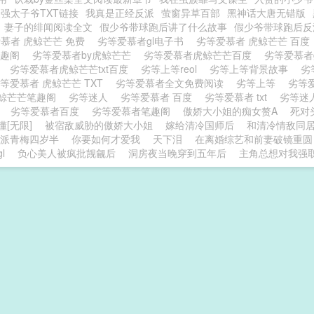
强太子爷TXT链接
我真是正经反派
萤窗异草百部
黑神话大唐无错版
妻子的绯闻阅读全文
假少爷带球跑后讲了什么故事
假少爷带球跑后反派
慕者 虎鲸芒芒 免费
劣等爱慕者gl电子书
劣等爱慕者 虎鲸芒芒 百
笔趣阁
劣等爱慕者by虎鲸芒芒
劣等爱慕者虎鲸芒芒百度
劣等爱慕者
科
劣等爱慕者虎鲸芒芒txt百度
劣等上等reol
劣等上等背景故事
劣
等爱慕者 虎鲸芒芒 TXT
劣等爱慕者全文免费阅读
劣等上等
劣等
鲸芒芒笔趣阁
劣等迷人
劣等爱慕者 百度
劣等爱慕者 txt
劣等迷
l
劣等爱慕者百度
劣等爱慕者笔趣阁
傲娇大小姐的痴女赘A
死对
[无限]
被宿敌威胁的傲娇大小姐
嫁给清冷国师后
和清冷情敌同
派青梅四岁半
你要如何才爱我
天下泪
在离婚综艺和前妻破镜重圆
l
负心美人被疯批觊觎后
洞房夜当晚穿到五年后
主角总想对我强取