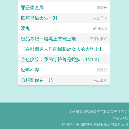
罪恶调查局
骁骑校
朕与皇后天生一对
朱弦千叩
渡鬼
醒时疏雨
极品毒妃：腹黑王爷宠上瘾
云深枕酒眠
【在那個男人只能屈膝於女人的大地上】
月色皎皎：我的守护兽是蛇妖（1V1 h）
小怪兽
经年不弃
暗黑猫妖
莫流云
总想和你在一起
乌云登珠
本站所有内容来源于互联网公开且无需登录
本站仅对
同时您可手动提交相关目标站点网址给我们