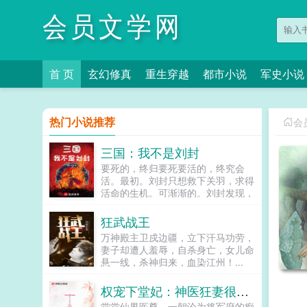
会员文学网
首 页
玄幻修真
重生穿越
都市小说
军史小说
热门小说推荐
会
三国：我不是刘封
要死的，终归要死要活的，终究会
活。最初。刘封只想救下关羽，求得
活命的生机。可渐渐的。刘封发现，
当年在上庸争来的不仅仅只有生机。
还有…曹丕刘封，你一个贩履小儿的
狂武战王
假子，又来拒汝公！孙权兔死狗烹，
万神殿主卫戍边疆，立下汗马功劳，
鸟尽弓藏。刘封你别杀了，你要养寇
妻子却遭人羞辱，自杀身亡，女儿命
自重啊！司马懿我有一计，可谗言刘
悬一线，杀神归来，血染江州！...
封蓄意谋反！诸葛亮大司马蹈履忠
节，佐命二祖，内不恃亲戚之宠，外
权宠下堂妃：神医狂妻很嚣张
不骄白屋之士，可谓能持盈守位，劳
谦其德者也刘禅当年父皇仙逝时，曾
堂堂仙界医尊，一朝沦为将军府的痴