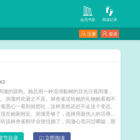
会员书架
阅读记录
注册
登录
43
闵澈的舔狗。她总用一种湿润黏糊的目光注视闵澈，
么。闵澈对此避之不及。林叁雀送给她的礼物她看都不
叁雀恶心一看到就想吐，这样竟然还赶不走这个变态。
出现在她家附近。闵澈受够了，选择用最伤人的话辱骂
来听说林叁雀刚毕业便结婚了，闵澈心里闪过唏嘘，那
切店来了位新店员，她和林叁雀重逢。还是那张寡淡的
婚戒，对视间，她无法忽视林叁雀脖子上没遮住的吻
章节目录
立即阅读