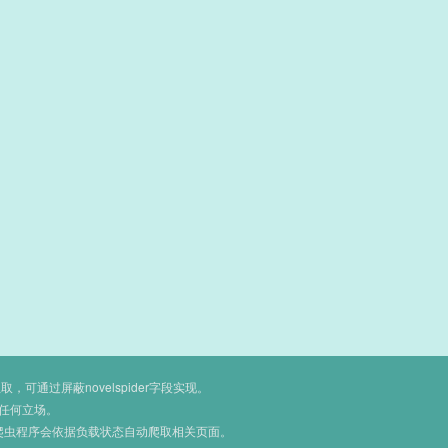
通过屏蔽novelspider字段实现。
任何立场。
爬虫程序会依据负载状态自动爬取相关页面。