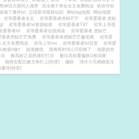
黑神话大唐同人推荐
清冷佛子养女全文免费阅读
抢班夺权
疯了番外txt
忘语新书星路仙踪
网站tag地图
网站地图
度
劣等爱慕者全文
劣等爱慕者虎鲸芒芒
劣等爱慕者 虎鲸
gl
劣等爱慕者txt资源链接
劣等爱慕者TXT
劣等上等萌
等爱慕者txt
劣等爱慕者在线阅读
劣等爱慕者 虎鲸芒
爱慕者虎鲸芒芒免费
劣等爱慕者虎鲸芒芒趣笔阁
劣等爱
人全文免费阅读
劣等上等mv
劣等爱慕者txt百度
劣等爱
头她逼0做1
姐债嫂偿
我将死时负心O后悔了
颠婆的世
居后
被高岭之花死缠烂打后
被位高权重偏执O捡回家
痴情女配总被主角盯上[快穿]
偏轨
清冷小无赖碰瓷冷
豪夺[快穿]