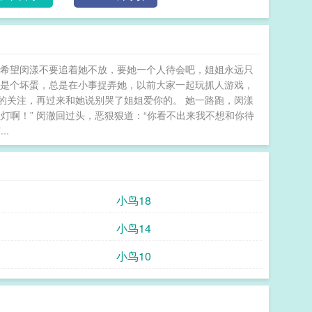
店的次数多了，这个传闻得到印证。她看到林叁雀裸露
背还有被烫伤的痕迹，她不确定那是不是烟疤。这她忍
不住去好奇林叁雀……你如今在过什么生活？＊大概是一个真香后又抢又要的故事。 劣等爱慕者
她希望闵漾不要追着她不放，要她一个人待会吧，姐姐永远只
就是个坏蛋，总是在小事捉弄她，以前大家一起玩抓人游戏，
的关注，再过来和她说别哭了姐姐爱你的。 她一路跑，闵漾
红灯啊！” 闵澈回过头，恶狠狠道：“你看不出来我不想和你待
..
小鸟18
小鸟14
小鸟10