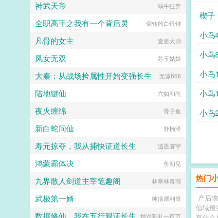
神武天帝
蜗牛狂奔
楔子
全职高手之我有一个背后灵
倒转的白银钟
小鸟
凡骨的女主
壹更大师
小鸟
凤女无双
芯玉姑娘
小鸟1
大秦：从战场捡属性开始变强长生
无谅666
陆地键仙
小鸟1
六如和尚
夜火缠绵
骨子鱼
小鸟2
新白蛇问仙
舒楠泽
寿元掠夺，我从捕快证道长生
逍遥寰宇
鸿蒙霸体决
鱼初见
热门
九界散人剑道主宰笔趣阁
林寒林青雨
武极第一婿
产后
纯情犀利哥
仙域最
数据修仙，我在五行观证长生
她说彩礼一百万
有什么