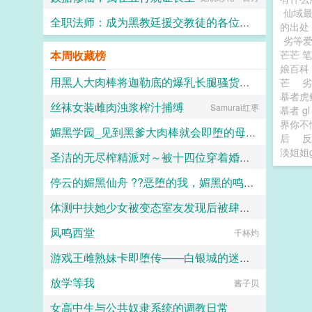
仙域最
全职法师：成为黑教廷援交教徒的各位婊子
的出处
劣等爱
小磊子
本周收藏榜
芒芒 
娘百
用黑人大肉棒将迦勒底的爆乳长腿骚货英灵一个个的全都调教成发情媚黑母猪贱婊吧
芒
劣
慕者虎
丝袜女装雌肉浊浆榨汁捕缚
克图格亚改二
Samurai红枣
慕者 g
界你不懂
媚黑学园_见到黑爹大肉棒就会即堕的母猪教师和婊子学生
后
反
淡姐姐g
圣洁的无尽榨精派对～被十四位穿着婚纱的舰娘新娘们在教堂内献上身体的集体婚礼～
佚名
停云的媚黑仙舟 ??恶堕的我，媚黑的鸣火首席以及仙舟??
火锅气候
体测中扶她少女被变态室友发现后被肆意玩弄
露露
凤鸣西堂
愿璀璨的北极光永远闪耀
千杯灼
游戏王雌熟妹卡即堕传——白银城的迷宫主?拉比丽斯篇
放学等我
酱子贝
丁骨
女高中生与公共奴隶系统的调教日常