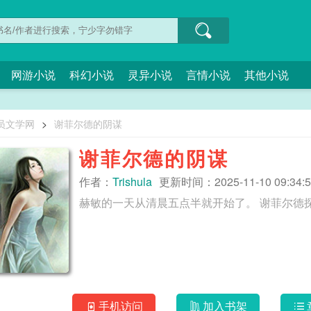
网游小说
科幻小说
灵异小说
言情小说
其他小说
员文学网
>
谢菲尔德的阴谋
谢菲尔德的阴谋
作者：
Trishula
更新时间：2025-11-10 09:34:5
赫敏的一天从清晨五点半就开始了
手机访问
加入书架