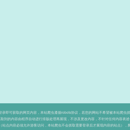
即可获取的网页内容，本站爬虫遵循robots协议，若您的网站不希望被本站爬虫抓取，可
抓取到的内容由程序自动进行排版处理再展现，不涉及更改内容，不针对任何内容表述
（站点内容必须允许游客访问，本站爬虫不会抓取需要登录后才展现内容的站点），