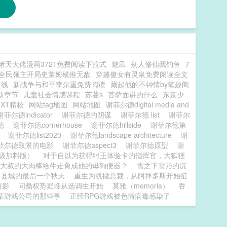
诸天大佬漫画3721免费阅读下拉式
魅凪
别人修仙我钓鱼
7
全民领主开局史莱姆横推无敌
穿越傻女有灵泉免费阅读全文
前线
新战争与和平李尔重免费阅读
藏起他的不钟情by笔趣阁
新章节
儿童社会情感课程
苏蔓s
菩萨面讲的什么
东京少
TXT精校
网站tag地图
网站地图
谢菲尔德digital media and
谢菲尔德indicator
谢菲尔德的阴谋
谢菲尔德 list
谢菲尔
尔德
谢菲尔德cornerhouse
谢菲尔德hillside
谢菲尔德第
e
谢菲尔德list2020
谢菲尔德landscape architecture
谢
菲尔德取景的电影
谢菲尔德aspect3
谢菲尔德原型
谢
级加料版）
对于自以为获得纣王体验卡的指挥官，大狐狸
大叔的大肉棒给牛走肏成他的母狗便器？
雪之下雪乃的沉
县城的最后一个秋天
重生为凯撒总裁，从阿拜多斯开始征
丽影
问鼎权势巅峰从选调生开始
莫雅（memoria）
吞
某游戏公司的那些事
正经RPG游戏被色情病毒感染了