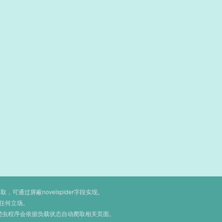
通过屏蔽novelspider字段实现。
任何立场。
爬虫程序会依据负载状态自动爬取相关页面。