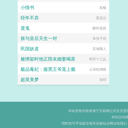
小情书
双榆
经年不弃
莫流云
渡鬼
醒时疏雨
朕与皇后天生一对
朱弦千叩
民国妖道
苏城哑人
被绑架时他正陪未婚妻喝茶
明月十三幺
极品毒妃：腹黑王爷宠上瘾
云深枕酒眠
超英美梦
玫织
本站所有内容来源于互联网公开且无需登录
本站仅对
同时您可手动提交相关目标站点网址给我们