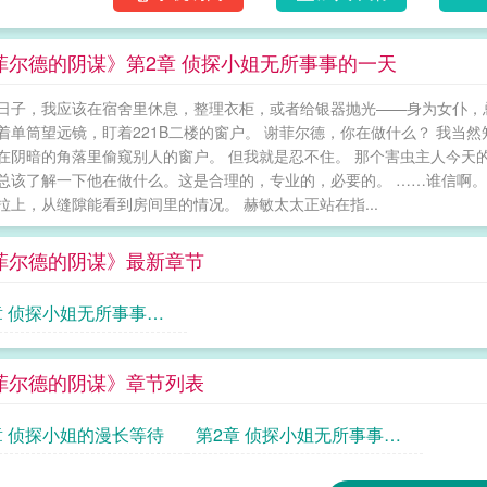
菲尔德的阴谋》第2章 侦探小姐无所事事的一天
日子，我应该在宿舍里休息，整理衣柜，或者给银器抛光——身为女仆，
着单筒望远镜，盯着221B二楼的窗户。 谢菲尔德，你在做什么？ 我当
在阴暗的角落里偷窥别人的窗户。 但我就是忍不住。 那个害虫主人今天
总该了解一下他在做什么。这是合理的，专业的，必要的。 ……谁信啊。
拉上，从缝隙能看到房间里的情况。 赫敏太太正站在指...
菲尔德的阴谋》最新章节
章 侦探小姐无所事事的
菲尔德的阴谋》章节列表
章 侦探小姐的漫长等待
第2章 侦探小姐无所事事的
一天