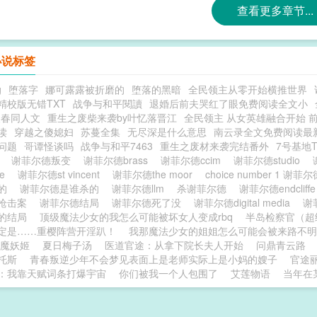
查看更多章节...
小说标签
g
堕落字
娜可露露被折磨的
堕落的黑暗
全民领主从零开始横推世界
精校版无错TXT
战争与和平閱讀
退婚后前夫哭红了眼免费阅读全文小
傻春同人文
重生之废柴来袭by叶忆落晋江
全民领主 从女英雄融合开始 
读
穿越之傻媳妇
苏蔓全集
无尽深是什么意思
南云录全文免费阅读最
问题
哥谭怪谈吗
战争与和平7463
重生之废材来袭完结番外
7号基地
y
谢菲尔德叛变
谢菲尔德brass
谢菲尔德ccim
谢菲尔德studio
se
谢菲尔德st vincent
谢菲尔德the moor
choice number 1 谢菲
死的
谢菲尔德是谁杀的
谢菲尔德llm
杀谢菲尔德
谢菲尔德endcliff
枪击案
谢菲尔德结局
谢菲尔德死了没
谢菲尔德digital media
谢
的结局
顶级魔法少女的我怎么可能被坏女人变成rbq
半岛检察官（超
定是……重樱阵营开淫趴！
我那魔法少女的姐姐怎么可能会被来路不明
魔妖姬
夏日梅子汤
医道官途：从拿下院长夫人开始
问鼎青云路
托斯
青春叛逆少年不会梦见表面上是老师实际上是小妈的嫂子
官途
：我靠天赋词条打爆宇宙
你们被我一个人包围了
艾莲物语
当年在