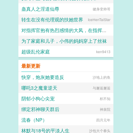
蛊真人之淫道仙尊
健身变帅哥
喵不可言
转生在没有伦理观的扶她世界
IceHenTaiStar
对指挥官抱有热烈感情的大凤，在指挥官被迫出差的一年中被黑人用媚药和甜言蜜语玩弄成满身刺青的媚黑婊子
为了家庭和儿子，小伟的妈妈穿上了丝袜
Kyle
超级乱伦家庭
ken9413
daokee
最新更新
快穿，炮灰她要造反
沙地上的鱼
哪吒3之魔童逆天
与邂逅邂逅
阴郁小狗心尖宠
枳不知
绑定邪神聊天群后
神泉院
流春（NP）
四月元年
林默与18号的平淡人生
沙包大个拳头