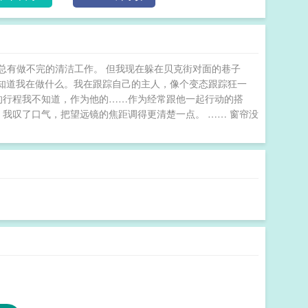
总有做不完的清洁工作。 但我现在躲在贝克街对面的巷子
然知道我在做什么。我在跟踪自己的主人，像个变态跟踪狂一
的行程我不知道，作为他的……作为经常跟他一起行动的搭
 我叹了口气，把望远镜的焦距调得更清楚一点。 …… 窗帘没