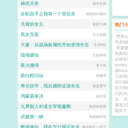
神武天帝
蜗牛狂奔
全职高手之我有一个背后灵
倒转的白银钟
凡骨的女主
热门
壹更大师
凤女无双
芯玉姑娘
堕落c
号基地
大秦：从战场捡属性开始变强长生
无谅666
穿越
免费阅
陆地键仙
六如和尚
女都有
夜火缠绵
societ
骨子鱼
德hou
新白蛇问仙
舒楠泽
几部
菲尔德
寿元掠夺，我从捕快证道长生
逍遥寰宇
菲尔德
们的决
鸿蒙霸体决
鱼初见
沦
乳
服基沃
九界散人剑道主宰笔趣阁
林寒林青雨
噬星空
武极第一婿
纯情犀利哥
数据修仙，我在五行观证长生
她说彩礼一百万