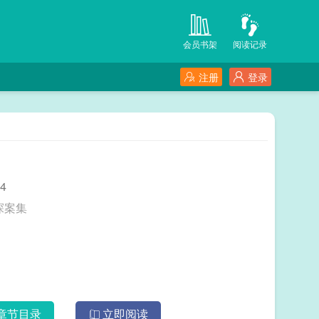
会员书架
阅读记录
注册
登录
4
。 谢菲尔德探案集
章节目录
立即阅读