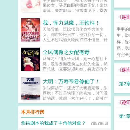
在屋外埋伏刀斧手，一旦刘封兄长同
呆傻女，受尽白眼的摄政王妃！庶妹
意继位称帝，刀斧手就会出现将朕砍
暗算，夫君鄙夷，漫雪纷飞下，堂嫂
了。救朕命者，刘封兄长也！多年
更是害她一尸三命！重生归来，她记
《谢
后。陈寿在刘封传评曰刘封虽处嫌疑
忆全复，一双素手，医死人肉白骨。
我，怪力魅魔，王铁柱！
之地，但思防足以自卫虽事二祖，但
两袖轻挥，整个京城为之颤抖。誓要
事事的
天降异能，逗比猛男化身怪力美少
不负父子兄弟之谊。奇哉！...
让欺她辱她之人，付出惨痛代价！传
女。都市轻松日常，怪力莽穿一切，
里，举
说，她嫁给摄政王，是她八辈子修来
人生不过喝酒又吃肉打打小怪兽。什
的福气，殊不知人间我玩腻了，休书
样，躲
么？还能魅惑苍生！走开，你们这些
一封，从此我们再无瓜葛，我走我的
档，我
该死的金钱！走开，你们这些该死的
全民偶像之女配有毒
阳光道，你只能走独木桥，要是越
有完全
地位！世上无人不识我！绝世美人王
线，休怪我不客气！摄政王赶紧扶着
从练习生到女子天团，她一心想往上
铁柱！柱哥，你有可能成为超人啊！
自家的娇妻乖，别闹，小心动了胎
爬，发誓要颠覆前世女配的命运，然
超人？哪个超人？咸蛋超人啊！不
气...
《谢
而总裁一直要潜规则她，身边还有个
是，是那个裤衩穿外面，到处溜达那
未来影视歌巨星在作妖！！！...
个。哦，我知道，就是跟蝙蝠侠大战
大明：万寿帝君修仙了！
那个是吧。对对对，就是他。我看
第2
过，打着打着，还有神奇女侠，小丑
朱聪穿越了！还成了大明嘉靖帝，朱
女，猫女啊啥的，都来了。但没看见
厚熜！不过是快嘎了的嘉靖，时间没
一天
穿裤衩啊！等会儿？柱哥，你看的是
错的话，就剩下六年好活了，这可咋
《谢
正经超人不？...
办？就在嘉靖看着自己这幅残躯心慌
不已的时候，却发现自己可以进入一
本月排行榜
方修仙世界于是，一个穿梭两界，修
第1
仙的嘉靖诞生了！一个崭新的大明，
拿错剧本的我成了主角他对象？
圆圆圆的园
也将在真正的万寿帝君手中，成为闪
耀寰宇的伟大仙朝！...