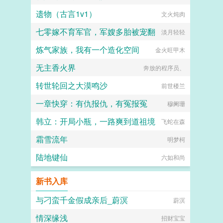
遗物（古言1v1）
文火炖肉
七零嫁不育军官，军嫂多胎被宠翻
淡月轻轻
炼气家族，我有一个造化空间
金火旺甲木
无主香火界
奔放的程序员、
转世轮回之大漠鸣沙
前世楼兰
一章快穿：有仇报仇，有冤报冤
穆阑珊
韩立：开局小瓶，一路爽到道祖境
飞蛇在森
霜雪流年
明梦柯
陆地键仙
六如和尚
新书入库
与刁蛮千金假成亲后_蔚溟
蔚溟
情深缘浅
招财宝宝