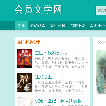
会员文学网
首 页
玄幻修真
重生穿越
都市小说
军史小说
热门小说推荐
会
三国：我不是刘封
要死的，终归要死要活的，终究会
活。最初。刘封只想救下关羽，求得
活命的生机。可渐渐的。刘封发现，
当年在上庸争来的不仅仅只有生机。
还有…曹丕刘封，你一个贩履小儿的
狂武战王
假子，又来拒汝公！孙权兔死狗烹，
万神殿主卫戍边疆，立下汗马功劳，
鸟尽弓藏。刘封你别杀了，你要养寇
妻子却遭人羞辱，自杀身亡，女儿命
自重啊！司马懿我有一计，可谗言刘
悬一线，杀神归来，血染江州！...
封蓄意谋反！诸葛亮大司马蹈履忠
节，佐命二祖，内不恃亲戚之宠，外
权宠下堂妃：神医狂妻很嚣张
不骄白屋之士，可谓能持盈守位，劳
谦其德者也刘禅当年父皇仙逝时，曾
堂堂仙界医尊，一朝沦为将军府的痴