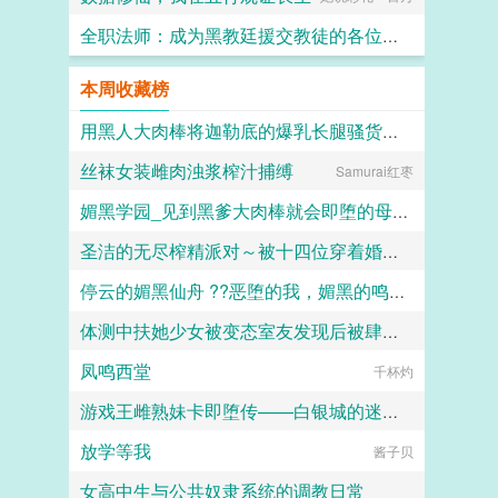
全职法师：成为黑教廷援交教徒的各位婊子
小磊子
本周收藏榜
用黑人大肉棒将迦勒底的爆乳长腿骚货英灵一个个的全都调教成发情媚黑母猪贱婊吧
丝袜女装雌肉浊浆榨汁捕缚
克图格亚改二
Samurai红枣
媚黑学园_见到黑爹大肉棒就会即堕的母猪教师和婊子学生
圣洁的无尽榨精派对～被十四位穿着婚纱的舰娘新娘们在教堂内献上身体的集体婚礼～
佚名
停云的媚黑仙舟 ??恶堕的我，媚黑的鸣火首席以及仙舟??
火锅气候
体测中扶她少女被变态室友发现后被肆意玩弄
露露
凤鸣西堂
愿璀璨的北极光永远闪耀
千杯灼
游戏王雌熟妹卡即堕传——白银城的迷宫主?拉比丽斯篇
放学等我
酱子贝
丁骨
女高中生与公共奴隶系统的调教日常