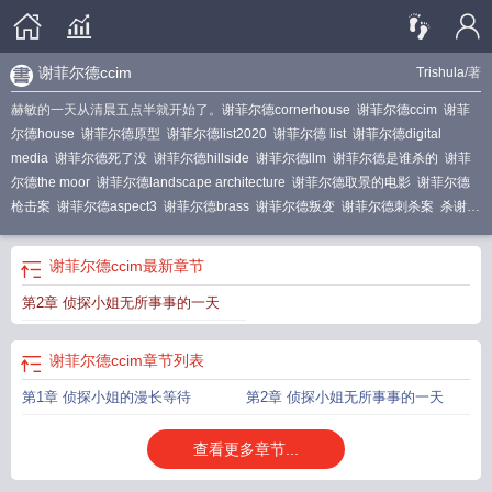
谢菲尔德ccim
Trishula
/著
赫敏的一天从清晨五点半就开始了。
谢菲尔德cornerhouse
谢菲尔德ccim
谢菲
尔德house
谢菲尔德原型
谢菲尔德list2020
谢菲尔德 list
谢菲尔德digital
media
谢菲尔德死了没
谢菲尔德hillside
谢菲尔德llm
谢菲尔德是谁杀的
谢菲
尔德the moor
谢菲尔德landscape architecture
谢菲尔德取景的电影
谢菲尔德
枪击案
谢菲尔德aspect3
谢菲尔德brass
谢菲尔德叛变
谢菲尔德刺杀案
杀谢菲
尔德
谢菲尔德的结局
谢菲尔德indicator
谢菲尔德st vincent
谢菲尔德第几部死
的
谢菲尔德digital media and society
谢菲尔德结局
谢菲尔德endcliffe
choice
谢菲尔德ccim
最新章节
number 1 谢菲尔德
谢菲尔德studio
第2章 侦探小姐无所事事的一天
谢菲尔德ccim
章节列表
第1章 侦探小姐的漫长等待
第2章 侦探小姐无所事事的一天
查看更多章节...