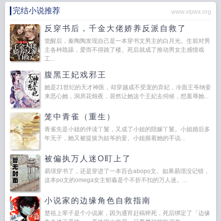
完结小说推荐
www.vipwx.org
反穿书后，千金大佬娇养反派自救了
觉醒后，秦陶陶发现自己是一本穿书文男主的白月光。生前对男
主各种跪舔，爱而不得跳了楼。死后就成了推动男女主感情戏
工...
腹黑王妃戏邪王
她是21世纪的天才神医，却穿越成不受宠的弃妃，冷面王爷纳妾
来恶心她，洞房花烛夜，居然让她这个王妃去伺候，想羞辱她...
笼中青雀（重生）
青雀先是小姐的伴读丫鬟，又成了小姐的陪嫁丫鬟。小姐婚后多
年无子，她又被提拔为姑爷的妾。小姐握着她的手说...
被偏执万人迷O盯上了
易璟穿书了，还是穿进了一本百合abopo文。如果易璟没记错，
这本po文的omega女主郁淼是个不折不扣的万人迷。...
小说家的边缘角色自救指南
楚祖上辈子是个小说家，因为通宵赶稿猝死，死后绑定了「边缘