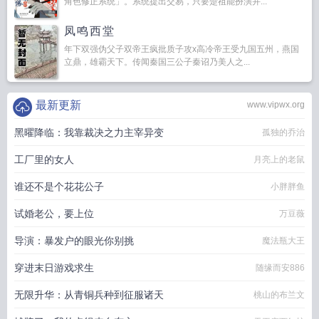
角色修正系统」。系统提出交易，只要楚祖能扮演并...
凤鸣西堂
年下双强伪父子双帝王疯批质子攻x高冷帝王受九国五州，燕国
立鼎，雄霸天下。传闻秦国三公子秦诏乃美人之...
最新更新
www.vipwx.org
黑曜降临：我靠裁决之力主宰异变
孤独的乔治
工厂里的女人
月亮上的老鼠
谁还不是个花花公子
小胖胖鱼
试婚老公，要上位
万豆薇
导演：暴发户的眼光你别挑
魔法瓶大王
穿进末日游戏求生
随缘而安886
无限升华：从青铜兵种到征服诸天
桃山的布兰文