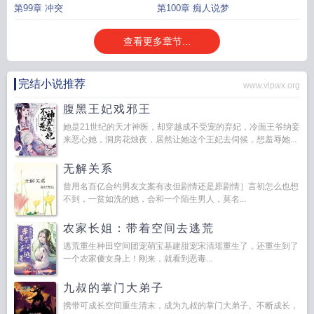
第99章 冲突
第100章 痴人说梦
查看更多章节...
完结小说推荐
www.vipwx.org
腹黑王妃戏邪王
她是21世纪的天才神医，却穿越成不受宠的弃妃，冷面王爷纳妾
来恶心她，洞房花烛夜，居然让她这个王妃去伺候，想羞辱她...
无解关系
曾用名百亿合约男友文案有改但剧情还是原剧情］言初怎么也想
不到，一贫如洗的她，会和一个陌生男人，莫名...
农家长姐：带着空间去逃荒
逃荒重生种田空间团宠萌宝基建甜宠宋清瑶重生了，还重生到了
一个农家傻女身上！刚来，就看到恶毒...
九叔的掌门大弟子
携带可成长空间重生清末，成为九叔的掌门大弟子。不断成长，