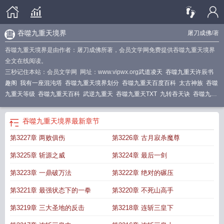
吞噬九重天境界
屠刀成佛
/著
吞噬九重天境界是由作者：屠刀成佛所著，会员文学网免费提供吞噬九重天境界
全文在线阅读。
三秒记住本站：会员文学网 网址：www.vipwx.org
武道凌天
吞噬九重天许辰书
趣阁
我有一座混沌塔
吞噬九重天境界划分
吞噬九重天百度百科
太古神族
吞噬
九重天等级
吞噬九重天百科
武逆九重天
吞噬九重天TXT
九转吞天诀
吞噬九重
天最新更新信息
混沌神王
武逆九千界
九鼎吞天功
吞噬九重天超前看
九幽天
帝
吞噬九重天女主
吞噬九重天等级划分
噬天神帝
吞噬九重天纵横中文网
吞噬
吞噬九重天境界
最新章节
九重天 屠刀成佛
吞噬九重天许辰
吞噬九重天全文免费阅读
至尊吞天诀
吞天帝
第3227章 两败俱伤
第3226章 古月寂杀魔尊
尊
混沌吞天功
吞噬九重天全文免费
吞噬九重天境界
九幽吞天诀
武动九天
吞
噬九重天顶点
吞噬苍穹
吞噬九重天最新更新消息
鸿蒙霸体
吞噬至尊
吞噬九重
第3225章 斩源之威
第3224章 最后一剑
天百度百科许辰
吞噬九重天TXT百度
第3223章 一鼎破万法
第3222章 绝对的碾压
第3221章 最强状态下的一拳
第3220章 不死山高手
第3219章 三大圣地的反击
第3218章 连斩三皇下