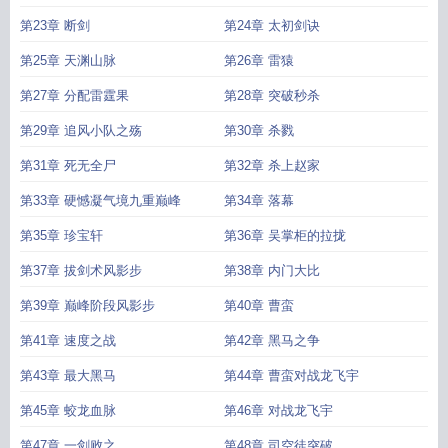
第23章 断剑
第24章 太初剑诀
第25章 天渊山脉
第26章 雷猿
第27章 分配雷霆果
第28章 突破秒杀
第29章 追风小队之殇
第30章 杀戮
第31章 死无全尸
第32章 杀上赵家
第33章 硬憾凝气境九重巅峰
第34章 落幕
第35章 珍宝轩
第36章 吴掌柜的拉拢
第37章 拔剑术风影步
第38章 内门大比
第39章 巅峰阶段风影步
第40章 曹蛮
第41章 速度之战
第42章 黑马之争
第43章 最大黑马
第44章 曹蛮对战龙飞宇
第45章 蛟龙血脉
第46章 对战龙飞宇
第47章 一剑败之
第48章 司空徒突破