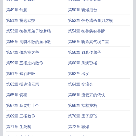
第49章 剑意
第50章 斩爆擂台
第51章 挑选武技
第52章 任务猎杀血刀厉横
第53章 御兽宗弟子噬梦狼
第54章 御兽袋御兽牌
第55章 阴魂不散的血神教
第56章 斩杀真气境二重
第57章 修练室之争
第58章 败真传弟子
第59章 五招之内败你
第60章 风满琼楼
第61章 鲸吞狂吸
第62章 出发
第63章 抵达流云宗
第64章 交流会
第65章 切磋
第66章 流云宗的依仗
第67章 我要打十个
第68章 摧枯拉朽
第69章 三招败你
第70章 废了廖飞
第71章 生死契
第72章 碾爆