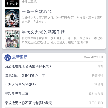
并开山立派。...
开局一座核心舱
以战锤之火，审判庭之魂，跨越万千星河，对抗混沌邪神！西贝
猫出品，完本保证。...
年代文大佬的漂亮作精
程方秋生得千娇百媚，肤如凝脂，一睁开眼，居然成了一本七零
年代文里的炮灰女配。她无语望天，在这个充满限制...
最新更新
www.vipwx.org
我还能在规则怪谈里塌房不成？
喜杳
陆地剑仙：剑阁守剑八十年
我是神吗
斗罗之张三的逆袭人生
秋道河
我和灵界那些事
秃头大宝贝
穿成渣男？你不要的老婆让我宠！
团子白又白