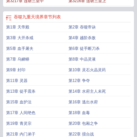
第3217章 连斩三皇中
第3216章 连斩三皇上
吞噬九重天境界
章节列表
第1章 天帝殿
第2章 吞噬帝诀
第3章 大开杀戒
第4章 越阶杀敌
第5章 血手屠夫
第6章 徒手断刀杀
第7章 乌鳞蟒
第8章 中品灵液
第9章 封印
第10章 灵石火晶灵药
第11章 灵器
第12章 争夺
第13章 徒手震杀
第14章 水府主人未死
第15章 血护法
第16章 逃出水府
第17章 人间绝色
第18章 血毒
第19章 青灵宗
第20章 包厢之争
第21章 内门弟子
第22章 擂台战