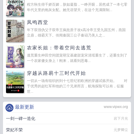
程方秋生得千娇百媚，肤如凝脂，一睁开眼，居然成了一本七零
年代文里的炮灰女配。她无语望天，在这个充满限制...
凤鸣西堂
年下双强伪父子双帝王疯批质子攻x高冷帝王受九国五州，燕国
立鼎，雄霸天下。传闻秦国三公子秦诏乃美人之...
农家长姐：带着空间去逃荒
逃荒重生种田空间团宠萌宝基建甜宠宋清瑶重生了，还重生到了
一个农家傻女身上！刚来，就看到恶毒...
穿越从路易十三时代开始
一切从一场有组织的到十七世纪初欧洲的穿越试炼开始。 对
于优秀的赵红军和他的三个兄弟而言，航海探险可以有，征服
世...
最新更新
www.vipwx.org
一剑一碑一造化
岩下月光
荣妃不荣
元梦卿尘