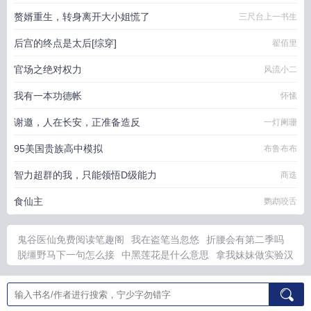
赘婿重生，转身离开大小姐慌了
三尺台上一书生
后宫的终点是太后[综穿]
翟佰里
官场之绝对权力
风流小二
我有一本功德帐
怀愫
谢邀，人在长安，正准备造反
一灯阑珊
95美国贵族高中模拟
布鲁布布
智力超群的我，只能领悟D级能力
商迭
食仙主
鹦鹉咬舌
鬼谷医仙免费阅读笔趣阁
我在盗笔当忽悠
折腰会有第二季吗
脱缰野马下一句怎么接
中黑莲花是什么意思
拿我妹妹做实验汉
化版游戏
我在修仙界收债
归处byhanahq
摄政王g
盗墓我在盗
笔肝游戏
苏格拉底询问法
江湖八珍楼讲什么
万年老龟
灵魂寻
宝队家电更新
屠户家小胖妞
玲珑四犯简介
折腰第二次doi是第