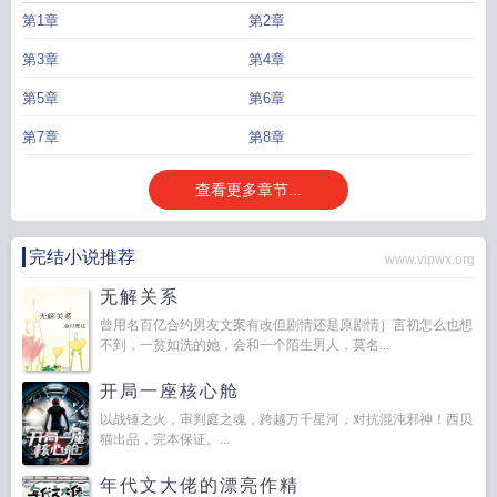
第1章
第2章
第3章
第4章
第5章
第6章
第7章
第8章
查看更多章节...
完结小说推荐
www.vipwx.org
无解关系
曾用名百亿合约男友文案有改但剧情还是原剧情］言初怎么也想
不到，一贫如洗的她，会和一个陌生男人，莫名...
开局一座核心舱
以战锤之火，审判庭之魂，跨越万千星河，对抗混沌邪神！西贝
猫出品，完本保证。...
年代文大佬的漂亮作精