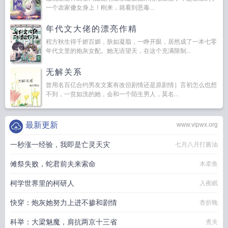
一个农家傻女身上！刚来，就看到恶毒...
年代文大佬的漂亮作精
程方秋生得千娇百媚，肤如凝脂，一睁开眼，居然成了一本七零
年代文里的炮灰女配。她无语望天，在这个充满限制...
无解关系
曾用名百亿合约男友文案有改但剧情还是原剧情］言初怎么也想
不到，一贫如洗的她，会和一个陌生男人，莫名...
最新更新
www.vipwx.org
一秒涨一经验，我即是亡灵天灾
七月八月打酱油
傩祭失败，蛇君前夫来索命
木牵鱼
柯学世界里的柯研人
入夜眠
快穿：炮灰她努力上进不掺和剧情
杏折晚
科举：大梁魅魔，肩抗两京十三省
煮夫