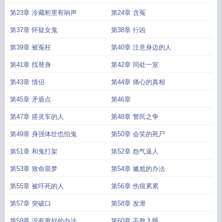
第23章 冷藏柜里有响声
第24章 含冤
第37章 怀疑女鬼
第38章 行凶
第39章 被冤枉
第40章 注意身边的人
第41章 找替身
第42章 同处一室
第43章 情侣
第44章 痛心的真相
第45章 矛盾点
第46章
第47章 搭灵车的人
第48章 警民之争
第49章 身强体壮也怕鬼
第50章 会笑的死尸
第51章 和鬼打架
第52章 怨气逼人
第53章 致命噩梦
第54章 尴尬的办法
第55章 被吓死的人
第56章 伤痕累累
第57章 突破口
第58章 发泄
第59章 没有更好的办法
第60章 不敢入睡