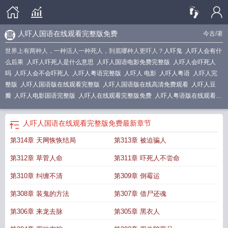
人吓人国语在线观看完整版免费
今古
/著
世界上有两种人，一种活人一种死人，到底哪种人更吓人？
人吓鬼
人吓人会有什
么后果
人吓人吓死人是什么意思
人吓人国语电影免费完整版
人吓人会吓死人
吗
人吓人会不会吓死人
人吓人粤语完整版
人吓人 电影
人吓人粤语
人吓人完
整版
人吓人国语版在线观看完整版
人吓人国语版在线高清免费观看
人吓人豆
瓣
人吓人电影国语完整版
人吓人在线观看完整版免费
人吓人粤语版在线观看完
整版
人吓人国语版在线高清免费观看完整版
人吓人高清修复版
人吓人国语在线
观看完整版免费
人吓人图片
人吓人剧照
人吓人电影国语
人吓人高清完整版
人
人吓人国语在线观看完整版免费
最新章节
吓人洪金宝
人吓人在线观看
人吓人国语高清免费版
人吓人吓死人
人吓人在
第314章 天网恢恢结局
第313章 被迫骗人
线
人吓人电影
人吓人林正英电影
人吓人粤语版
人吓人百度百科
人吓人国语完
整版
人吓人国语
人吓人 电影国语完整版免费观看
第312章 草菅人命
第311章 吓死人不尝命
第310章 纠缠不清
第309章 倒霉运
第308章 装鬼的方法
第307章 借尸还魂
第306章 来龙去脉
第305章 黑衣人