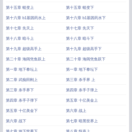
第十五章 蜕变上
第十五章 蜕变下
第十六章 b1基因药水上
第十六章 b1基因药水下
第十七章 先天上
第十七章 先天下
第十八章 暗斗上
第十八章 暗斗下
第十九章 超级高手上
第十九章 超级高手下
第二十章 海阔凭鱼跃上
第二十章 海阔凭鱼跃下
第一章 地下拳坛上
第一章 地下拳坛下
第二章 武痴田刚上
第三章 杀手界 上
第三章 杀手界下
第四章 杀手子弹上
第四章 杀手子弹下
第五章 十亿美金上
第五章 十亿美金下
第六章 战上
第六章 战下
第七章 暗黑世界上
第七章 地下世界下
第八章 惊喜上