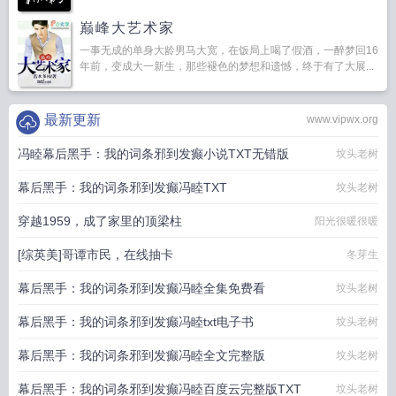
巅峰大艺术家
一事无成的单身大龄男马大宽，在饭局上喝了假酒，一醉梦回16
年前，变成大一新生，那些褪色的梦想和遗憾，终于有了大展...
最新更新
www.vipwx.org
冯睦幕后黑手：我的词条邪到发癫小说TXT无错版
坟头老树
幕后黑手：我的词条邪到发癫冯睦TXT
坟头老树
穿越1959，成了家里的顶梁柱
阳光很暖很暖
[综英美]哥谭市民，在线抽卡
冬芽生
幕后黑手：我的词条邪到发癫冯睦全集免费看
坟头老树
幕后黑手：我的词条邪到发癫冯睦txt电子书
坟头老树
幕后黑手：我的词条邪到发癫冯睦全文完整版
坟头老树
幕后黑手：我的词条邪到发癫冯睦百度云完整版TXT
坟头老树