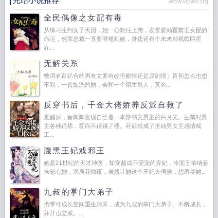
完结小说推荐
www.vipwx.org
全民偶像之女配有毒
从练习生到女子天团，她一心想往上爬，发誓要颠覆前世女配的
命运，然而总裁一直要潜规则她，身边还有个未来影视歌巨星
在...
无解关系
曾用名百亿合约男友文案有改但剧情还是原剧情］言初怎么也想
不到，一贫如洗的她，会和一个陌生男人，莫名...
反穿书后，千金大佬娇养反派自救了
觉醒后，秦陶陶发现自己是一本穿书文男主的白月光。生前对男
主各种跪舔，爱而不得跳了楼。死后就成了推动男女主感情戏
工...
腹黑王妃戏邪王
她是21世纪的天才神医，却穿越成不受宠的弃妃，冷面王爷纳妾
来恶心她，洞房花烛夜，居然让她这个王妃去伺候，想羞辱她...
九叔的掌门大弟子
携带可成长空间重生清末，成为九叔的掌门大弟子。不断成长，
并开山立派。...