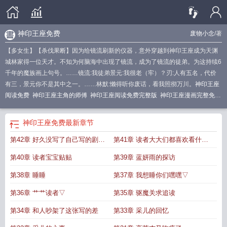
神印王座免费
废物小念
/著
【多女生】【杀伐果断】因为给镜流刷新的仪器，意外穿越到神印王座成为天渊
城林家得一位天才。不知为何脑海中出现了镜流，成为了镜流的徒弟。为这持续6
千年的魔族画上句号。……镜流:我徒弟景元:我很老（牢）？刃:人有五名，代价
有三，景元你不是其中之一。……林默:懒得听你废话，看我照彻万川。
神印王座
阅读免费
神印王座主角的师傅
神印王座阅读免费完整版
神印王座漫画完整免
费
神印王座200集免费观看
神印王座原著
神印王座在哪个软件可以看
神印王
座所有人物介绍
神印王座所有王座
神印王座阵容
神印王座免费
神印王座手
神印王座免费
最新章节
游
神印王座中的神印王座
神印王座老师
神印王座完整免费观看全集
神印王座
第42章 好久没写了自己写的剧情
第41章 读者大大们都喜欢看什么
在哪个软件看
神印王座原著哪里看
神印王座主角老师
神印王座团队
神印王座
角色介绍
神印王座境界
神印王座 介绍
神印王座多少集完结
神印王座游戏
神
已经忘了
小说我写一下
第40章 读者宝宝贴贴
第39章 蓝妍雨的探访
印王座漫画
神印王座最后boss
神印王座79集完整版免费观看
神印王座十大君
王
神印王座解析
神印王座boss
神印王座 动漫
神印王座主角技能
神印王座最
第38章 睡睡
第37章 我想睡你们嘿嘿▽
新观看免费完整观看
第36章 艹艹读者▽
第35章 驱魔关求追读
第34章 和人吵架了这张写的差
第33章 采儿的回忆