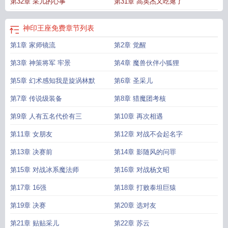
第32章 采儿的心事
第31章 高英杰又吃瘪了
神印王座免费
章节列表
第1章 家师镜流
第2章 觉醒
第3章 神策将军 牢景
第4章 魔兽伙伴小狐狸
第5章 幻术感知我是旋涡林默
第6章 圣采儿
第7章 传说级装备
第8章 猎魔团考核
第9章 人有五名代价有三
第10章 再次相遇
第11章 女朋友
第12章 对战不会起名字
第13章 决赛前
第14章 影随风的问罪
第15章 对战冰系魔法师
第16章 对战杨文昭
第17章 16强
第18章 打败泰坦巨猿
第19章 决赛
第20章 选对友
第21章 贴贴采儿
第22章 苏云