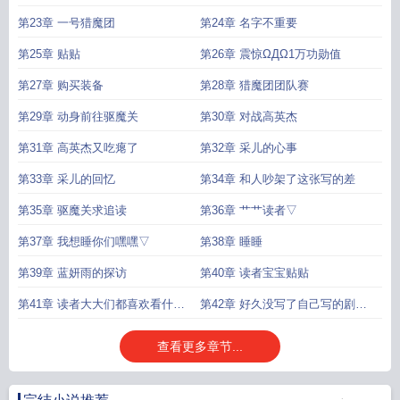
第23章 一号猎魔团
第24章 名字不重要
第25章 贴贴
第26章 震惊ΩДΩ1万功勋值
第27章 购买装备
第28章 猎魔团团队赛
第29章 动身前往驱魔关
第30章 对战高英杰
第31章 高英杰又吃瘪了
第32章 采儿的心事
第33章 采儿的回忆
第34章 和人吵架了这张写的差
第35章 驱魔关求追读
第36章 艹艹读者▽
第37章 我想睡你们嘿嘿▽
第38章 睡睡
第39章 蓝妍雨的探访
第40章 读者宝宝贴贴
第41章 读者大大们都喜欢看什么
第42章 好久没写了自己写的剧情
小说我写一下
已经忘了
查看更多章节...