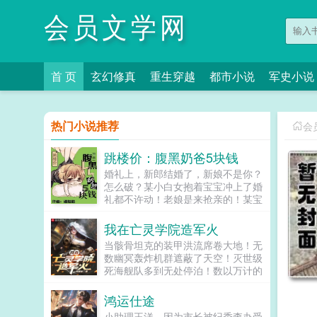
会员文学网
首 页
玄幻修真
重生穿越
都市小说
军史小说
热门小说推荐
会
跳楼价：腹黑奶爸5块钱
婚礼上，新郎结婚了，新娘不是你？
怎么破？某小白女抱着宝宝冲上了婚
礼都不许动！老娘是来抢亲的！某宝
宝妈咪，你这架势分明是来抢银行的
某女瞬间顿悟都...
我在亡灵学院造军火
当骸骨坦克的装甲洪流席卷大地！无
数幽冥轰炸机群遮蔽了天空！灭世级
死海舰队多到无处停泊！数以万计的
亡灵重装合成旅蓄势待发！一颗颗跨
位面崩坏导弹锁定了目标！众神们才
鸿运仕途
猛然回想起！罗德温格斯特，不只是
小助理王洋，因为市长被纪委查办受