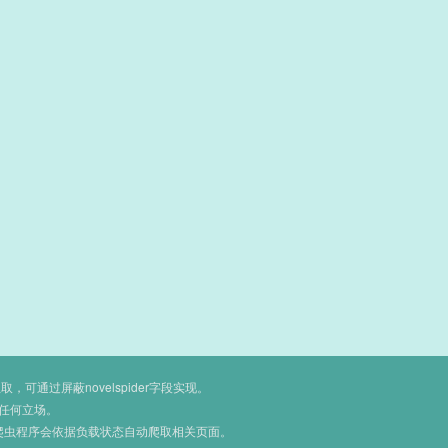
通过屏蔽novelspider字段实现。
任何立场。
爬虫程序会依据负载状态自动爬取相关页面。