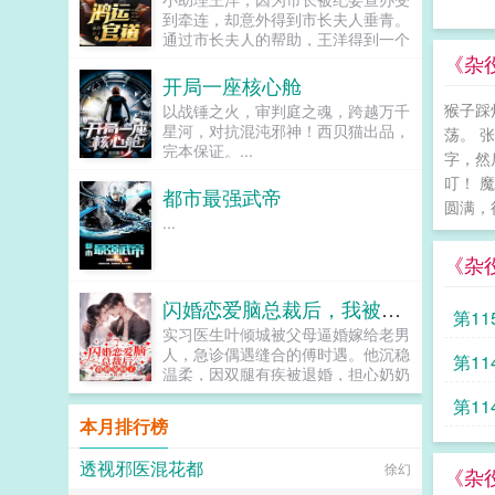
个军火商。他还是凶名赫赫的死灵暴
到牵连，却意外得到市长夫人垂青。
君！喂，你踩到我射程了。...
通过市长夫人的帮助，王洋得到一个
u盘，里面记载了众多不为人知的秘
《杂役
密。从此，王洋官运亨通，红颜不
开局一座核心舱
断，从小助理一路扶摇而上，直入云
猴子踩
以战锤之火，审判庭之魂，跨越万千
霄！...
星河，对抗混沌邪神！西贝猫出品，
荡。 
完本保证。...
字，然
叮！ 
都市最强武帝
圆满，
...
《杂
闪婚恋爱脑总裁后，我被宠疯了
第11
实习医生叶倾城被父母逼婚嫁给老男
人，急诊偶遇缝合的傅时遇。他沉稳
第11
温柔，因双腿有疾被退婚，担心奶奶
伤心，急寻一位合约妻子，叶倾城勇
第11
敢说她可以。闪婚后，看似郁郁寡欢
本月排行榜
的傅先生实则是位宠妻达人。发烧摔
倒时，助理傅先生，我抱吧。傅时遇
透视邪医混花都
徐幻
我抱。被病人骚扰时，助理傅先生，
《杂
做点什么吗？傅时遇黑巷伺候。被暗