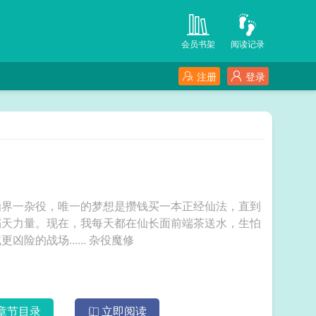
会员书架
阅读记录
注册
登录
仙界一杂役，唯一的梦想是攒钱买一本正经仙法，直到
滔天力量。现在，我每天都在仙长面前端茶送水，生怕
他多看我一眼。这个仙界，于我而言，是比魔域更凶险的战场...... 杂役魔修
章节目录
立即阅读