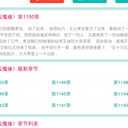
魔修》第1150章
烂的那颗果实。 拾了起来。 使用仙力，又让果实复活了过来，重新捏了
张平安想了想，用里面的魂灵和神识，捏了一些人，又随便弄了一些动物进
后吹了口气，将这颗已经恢复的仙草又放回大草原里。 风吹影动，摇曳不
魔王祭坛又传来了纸条。 张平安打开一看，脸色变得更难看了。 “五十
得此助力，大天尊更上一个台阶...
役魔修》最新章节
50章
第1149章
第114
46章
第1145章
第114
42章
第1141章
第114
役魔修》章节列表