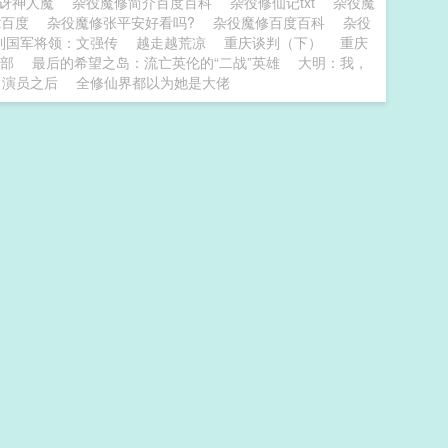
惊讶神人魔
杂役魔修简介百度百科
杂役修仙记txt
杂役魔
xt百度
杂役魔修张平安好看吗?
杂役魔修百度百科
杂役
到国军将领：文强传
越走越荒凉
重庆谈判（下）
重庆
部
最后的希望之岛：流亡英伦的“二战”英雄
大明：我，
男演员之后
全修仙界都以为她是大佬