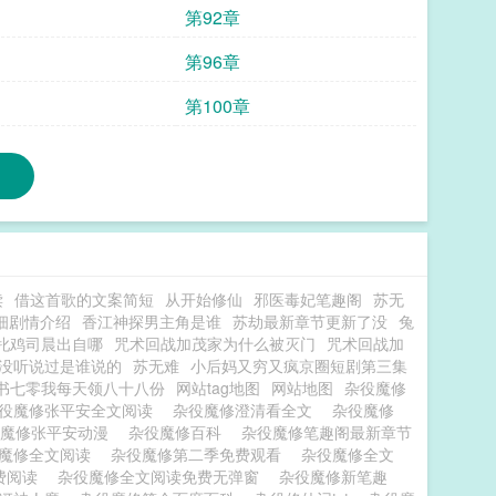
第92章
第96章
第100章
读
借这首歌的文案简短
从开始修仙
邪医毒妃笔趣阁
苏无
细剧情介绍
香江神探男主角是谁
苏劫最新章节更新了没
兔
牝鸡司晨出自哪
咒术回战加茂家为什么被灭门
咒术回战加
没听说过是谁说的
苏无难
小后妈又穷又疯京圈短剧第三集
书七零我每天领八十八份
网站tag地图
网站地图
杂役魔修
役魔修张平安全文阅读
杂役魔修澄清看全文
杂役魔修
役魔修张平安动漫
杂役魔修百科
杂役魔修笔趣阁最新章节
魔修全文阅读
杂役魔修第二季免费观看
杂役魔修全文
费阅读
杂役魔修全文阅读免费无弹窗
杂役魔修新笔趣