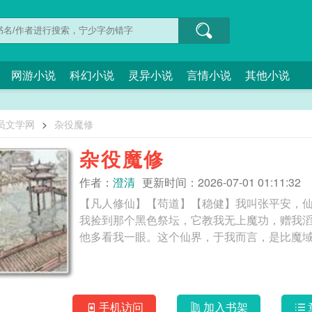
网游小说
科幻小说
灵异小说
言情小说
其他小说
员文学网
>
杂役魔修
杂役魔修
作者：
澄清
更新时间：2026-07-01 01:11:32
【凡人修仙】【苟道】【稳健】我叫张平安，
我捡到那个黑色祭坛，它教我无上魔功，赠我
手机访问
加入书架