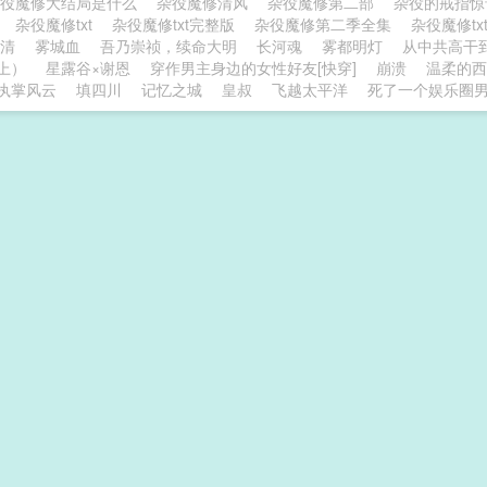
杂役魔修大结局是什么
杂役魔修清风
杂役魔修第二部
杂役的戒指
费
杂役魔修txt
杂役魔修txt完整版
杂役魔修第二季全集
杂役魔修t
澄清
雾城血
吾乃崇祯，续命大明
长河魂
雾都明灯
从中共高干
上）
星露谷×谢恩
穿作男主身边的女性好友[快穿]
崩溃
温柔的西
执掌风云
填四川
记忆之城
皇叔
飞越太平洋
死了一个娱乐圈