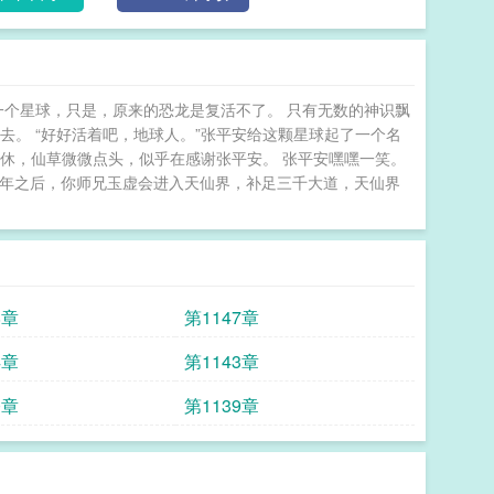
一个星球，只是，原来的恐龙是复活不了。 只有无数的神识飘
去。 “好好活着吧，地球人。”张平安给这颗星球起了一个名
休，仙草微微点头，似乎在感谢张平安。 张平安嘿嘿一笑。
六亿年之后，你师兄玉虚会进入天仙界，补足三千大道，天仙界
8章
第1147章
4章
第1143章
0章
第1139章