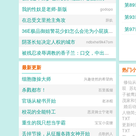
第89
我的性奴是老师-新版
超能逗士
godopo
第93
在总受文里抢主角攻
辞奺
第97
36E极品御姐警花少妇怎么会沦为小屁孩胯下的孕肚母狗
阴茎长短决定人权的城市
ndbxhel9k47om
露凝香
被残忍凌辱调教的香子兰：口交，中出，足交，肛交，直至彻底堕落成发情母猫~
通痴道人
最新更新
热门
细胞微操大师
兴趣使然的希望肉
修仙
双
苏
杀戮都市！
百里孤烟
子被鹰
官场从秘书开始
茂家和
老冰棍
婚后动
校花的全能特工
恶灵骑士宁老哥
人物
TXT
重生的我只想当学霸
宝宝小蛮腰
更新
TXT
丢掉节操，从征服各路女神开始
点歌的人