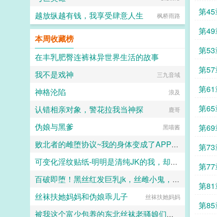
第45
越放纵越有钱，我享受肆意人生
枫桥雨路
第49
本周收藏榜
第53
在丰乳肥臀连裤袜异世界生活的故事
第57
我不是戏神
情话微甜
三九音域
第61
神格沦陷
浪及
第65
认错相亲对象，警花拉我当神探
鹿哥
伪娘与黑爹
第69
黑喵酱
败北者的雌堕协议~我的身体变成了APP支配的雌肉玩具~
第73
可变化淫纹贴纸-明明是清纯JK的我，却被变化的淫纹改造成喷乳的援交性奴隶了？！
小怪兽
第77
百破即堕！黑丝红发巨乳jk，丝雌小鬼，信奉的百合至上主义被我的大鸡巴直接肏烂肏破！
怪物Z
第81
丝袜扶她妈妈和伪娘乖儿子
橘子不爱吃的是みかん
丝袜扶她妈妈
第85
被我这个富少包养的东北丝袜老骚娘们（无绿改）