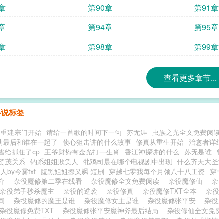
章
第90章
第91章
章
第94章
第95章
章
第98章
第99章
查看更多章节...
小说标签
从重建宗门开始
请给一首歌的时间下一句
苏无涯
虫族之光全文免费阅
劫最后和谁在一起了
侦心狙击讲的什么故事
修真从重生开始
治愈者详
酱给抓住了cp
王爷财势有金光打一生肖
香江神探讲的什么
苏无是谁
贺茂关系
钓系姐姐欺负人
牝鸡司晨在哪个电视剧中出现
什么齐天大圣
人by今雾txt
腹黑姐姐撩又飒 短剧
穿越七零我每个月领八十八工资
穿
简介
杂役魔修第二季在线看
杂役魔修全文免费阅读
杂役魔修仙
杂
杂役弟子秒杀魔主
杂役的逆袭
杂役修真
杂役魔修TXT全本
杂
时间
杂役魔修的魔王是谁
杂役魔修女主是谁
杂役魔修张平安
杂役
杂役魔修免费TXT
杂役魔修张平安魔神斧最后结局
杂役修仙全文免