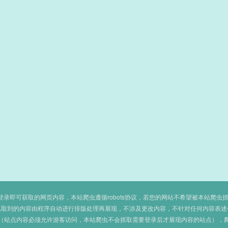
即可获取的网页内容，本站爬虫遵循robots协议，若您的网站不希望被本站爬虫抓取，可
抓取到的内容由程序自动进行排版处理再展现，不涉及更改内容，不针对任何内容表述
（站点内容必须允许游客访问，本站爬虫不会抓取需要登录后才展现内容的站点），