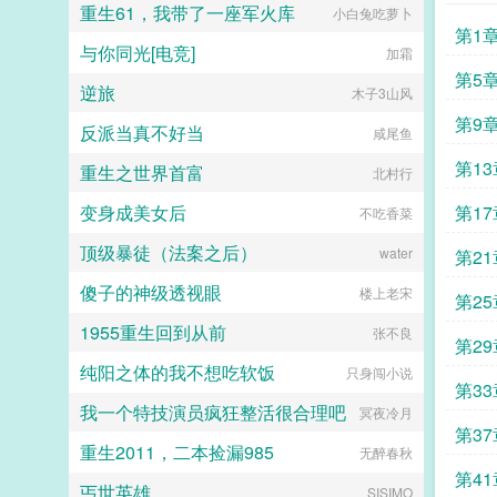
重生61，我带了一座军火库
小白兔吃萝卜
恋学长示好时，助理傅先生，你不将
第1
叶小姐结婚的消息告诉他吗？傅时遇
与你同光[电竞]
加霜
我不阻止她奔向更好的人，因为她值
得。叶倾城大叔，可我喜欢得人是
第5
逆旅
木子3山风
你。双向奔赴双向救赎的先婚后爱
文。...
第9
反派当真不好当
咸尾鱼
第13
重生之世界首富
北村行
变身成美女后
第17
不吃香菜
顶级暴徒（法案之后）
water
第21
傻子的神级透视眼
楼上老宋
第25
1955重生回到从前
张不良
第29
纯阳之体的我不想吃软饭
只身闯小说
第33
我一个特技演员疯狂整活很合理吧
冥夜冷月
第37
重生2011，二本捡漏985
无醉春秋
第41
丐世英雄
SISIMO