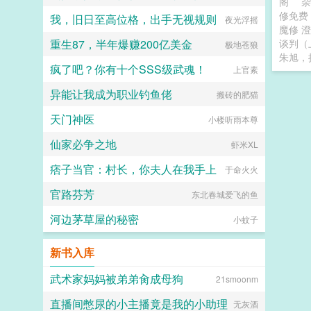
阁
修免
我，旧日至高位格，出手无视规则
夜光浮摇
魔修 
重生87，半年爆赚200亿美金
谈判（
极地苍狼
朱旭，
疯了吧？你有十个SSS级武魂！
上官素
异能让我成为职业钓鱼佬
搬砖的肥猫
天门神医
小楼听雨本尊
仙家必争之地
虾米XL
痞子当官：村长，你夫人在我手上
于命火火
官路芬芳
东北春城爱飞的鱼
河边茅草屋的秘密
小蚊子
新书入库
武术家妈妈被弟弟肏成母狗
21smoonm
直播间憋尿的小主播竟是我的小助理
无灰酒