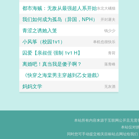
都市海贼：无敌从最强超人系开始
东北大橘猫
我们如何成为孤岛（异国，NPH）
开封屠夫
青涩之诱她入笼
钱少少
小风筝（校园1v1）
单机也很快乐
囚爱【亲叔侄 强制 1v1 H】
青荷
离婚吧！真当我是傻子啊？
落青峰
《快穿之海棠男主穿越到乙女遊戲》
妈妈文学
河神吃肉
无灰酒
本站所有内容来源于互联网公开且无需登录
本站仅对
同时您可手动提交相关目标站点网址给我们