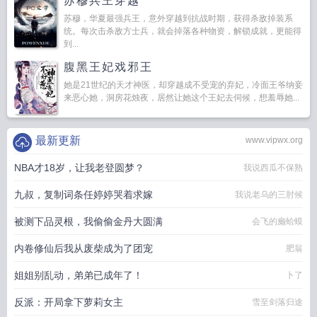
苏穆兵王穿越
苏穆，华夏最强兵王，意外穿越到抗战时期，获得杀敌掉装系
统。每次击杀敌方士兵，就会掉落各种物资，解锁成就，更能得
到...
腹黑王妃戏邪王
她是21世纪的天才神医，却穿越成不受宠的弃妃，冷面王爷纳妾
来恶心她，洞房花烛夜，居然让她这个王妃去伺候，想羞辱她...
最新更新
www.vipwx.org
NBA才18岁，让我老登圆梦？
我说西瓜不保熟
九叔，复制词条任婷婷哭着求嫁
我说老乌的三肘候
被测下品灵根，我偷偷金丹大圆满
会飞的癞蛤蟆
内卷修仙后我从废柴成为了团宠
肥翁
姐姐别乱动，弟弟已成年了！
卜了
反派：开局拿下萝莉女主
雪至剑落归途