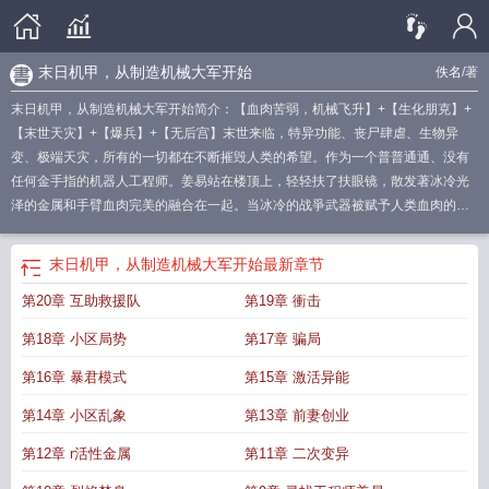
末日机甲，从制造机械大军开始
佚名
/著
末日机甲，从制造机械大军开始简介：【血肉苦弱，机械飞升】+【生化朋克】+
【末世天灾】+【爆兵】+【无后宫】末世来临，特异功能、丧尸肆虐、生物异
变、极端天灾，所有的一切都在不断摧毁人类的希望。作为一个普普通通、没有
任何金手指的机器人工程师。姜易站在楼顶上，轻轻扶了扶眼镜，散发著冰冷光
泽的金属和手臂血肉完美的融合在一起。当冰冷的战爭武器被赋予人类血肉的优
雅，末世的一切疯狂都显得如此苍白无力。远方的落日下，变异生物宛若海啸一
末日机甲 短剧
末日机甲从收废铁开始
末日机甲爆火短剧
机甲末日重生
末日机
末日机甲，从制造机械大军开始
最新章节
甲一口气看完
末日机甲未来机甲
末日机甲的视频全集
第20章 互助救援队
第19章 衝击
第18章 小区局势
第17章 骗局
第16章 暴君模式
第15章 激活异能
第14章 小区乱象
第13章 前妻创业
第12章 r活性金属
第11章 二次变异