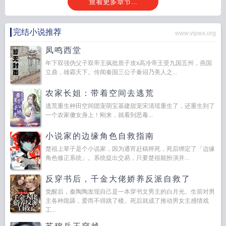
查看更多章节...
完结小说推荐
www.vipwx.org
凤鸣西堂
年下双强伪父子双帝王疯批质子攻x高冷帝王受九国五州，燕国
立鼎，雄霸天下。传闻秦国三公子秦诏乃美人之...
农家长姐：带着空间去逃荒
逃荒重生种田空间团宠萌宝基建甜宠宋清瑶重生了，还重生到了
一个农家傻女身上！刚来，就看到恶毒...
小说家的边缘角色自救指南
楚祖上辈子是个小说家，因为通宵赶稿猝死，死后绑定了「边缘
角色修正系统」。系统提出交易，只要楚祖能扮演并...
反穿书后，千金大佬娇养反派自救了
觉醒后，秦陶陶发现自己是一本穿书文男主的白月光。生前对男
主各种跪舔，爱而不得跳了楼。死后就成了推动男女主感情戏
工...