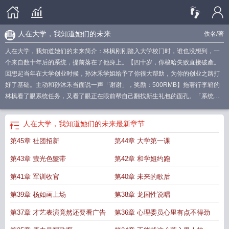
人在大学，我知道她们的未来
佚名
/著
人在大学，我知道她们的未来简介：林枫刚刚踏入大学校门时，谁也没想到，一
个来自数十年后的系统，提前落在了他身上。【四十岁，你梭哈失败直接破產。
回想起当年在大学创业时候，孙沐禾学姐给予了你很大帮助，为你的创业之路打
好了基础。主动和孙沐禾当面说一声「谢谢」，奖励：500RMB】拖著行李箱的
林枫看了眼系统任务，又看了眼正在眼前帮自己翻找新生礼包的面孔。「系统，
你这是把我未来的记忆，提前二十年塞回我脑子里了？」在之后的校园日子里，
给过他
我们在大学学什么读后感
我们在大学学到了什么
人在大学我的技能有亿
人在大学，我知道她们的未来
最新章节
点多短剧
我知道她们的未来是什么
在我大学的时候英文怎么说
我在读大学的时
第45章 社团招新
第44章 大学第一课
候你还在
大学 在人间
在我们大学英文
我知道她们的未来txt
我们在大学能学到
什么
在我们大学英语怎么说
人在大学歌在格莱美篱笆好文学
我在大学大学在
第43章 萤光色髮带
第42章 和学姐约跑
我
我知道她们的未来怎么办
人在大学但歌在格莱美最新章节更新
我知道她们的
未来英语
第41章 军训收官
第40章 未来的歌后
第39章 杨如画上场
第38章 龙国性说唱
第37章 才艺表演竟然还要看广告
第36章 心理委员心里有点不得劲