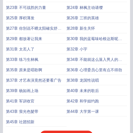
第23章 不可战胜的力量
第24章 林枫主动请缨
第25章 厚积薄发
第26章 三班的英雄
第27章 你別说不晒太阳確实舒服
第28章 新生关怀
啊
第29章 都放著让我来
第30章 我的蓝莓味哈根达斯呢求
追读
第31章 太丟人了
第32章 小宇
第33章 练习生林枫
第34章 不能就这么落入男人的陷
阱啊
第35章 原来是唱歌啊
第36章 心理委员心里有点不得劲
第37章 才艺表演竟然还要看广告
第38章 龙国性说唱
第39章 杨如画上场
第40章 未来的歌后
第41章 军训收官
第42章 和学姐约跑
第43章 萤光色髮带
第44章 大学第一课
第45章 社团招新