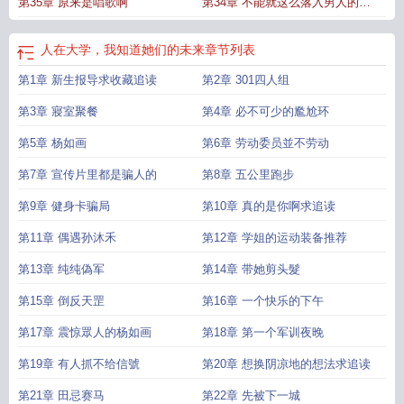
第35章 原来是唱歌啊
第34章 不能就这么落入男人的陷
阱啊
人在大学，我知道她们的未来
章节列表
第1章 新生报导求收藏追读
第2章 301四人组
第3章 寢室聚餐
第4章 必不可少的尷尬环
第5章 杨如画
第6章 劳动委员並不劳动
第7章 宣传片里都是骗人的
第8章 五公里跑步
第9章 健身卡骗局
第10章 真的是你啊求追读
第11章 偶遇孙沐禾
第12章 学姐的运动装备推荐
第13章 纯纯偽军
第14章 带她剪头髮
第15章 倒反天罡
第16章 一个快乐的下午
第17章 震惊眾人的杨如画
第18章 第一个军训夜晚
第19章 有人抓不给信號
第20章 想换阴凉地的想法求追读
第21章 田忌赛马
第22章 先被下一城