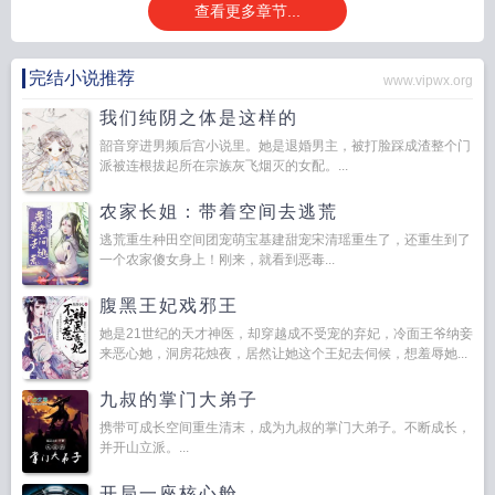
查看更多章节...
完结小说推荐
www.vipwx.org
我们纯阴之体是这样的
韶音穿进男频后宫小说里。她是退婚男主，被打脸踩成渣整个门
派被连根拔起所在宗族灰飞烟灭的女配。...
农家长姐：带着空间去逃荒
逃荒重生种田空间团宠萌宝基建甜宠宋清瑶重生了，还重生到了
一个农家傻女身上！刚来，就看到恶毒...
腹黑王妃戏邪王
她是21世纪的天才神医，却穿越成不受宠的弃妃，冷面王爷纳妾
来恶心她，洞房花烛夜，居然让她这个王妃去伺候，想羞辱她...
九叔的掌门大弟子
携带可成长空间重生清末，成为九叔的掌门大弟子。不断成长，
并开山立派。...
开局一座核心舱