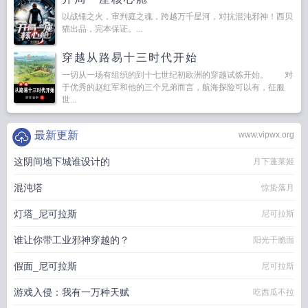
以战锤之火，审判庭之魂，跨越万千星河，对抗混沌邪神！西贝
猫出品，完本保证。...
穿越从路易十三时代开始
一切从一场有组织的到十七世纪初欧洲的穿越试炼开始。 对
于优秀的赵红军和他的三个兄弟而言，航海探险可以有，征服
世...
最新更新
www.vipwx.org
这阴间地下城谁设计的
月下蓬莱姬
混沌塔
惊蛰落月
灯塔_尼可拉斯
尼可拉斯
谁让你带工业邪神穿越的？
阳光干脆面
假面_尼可拉斯
尼可拉斯
游戏入侵：我有一万种天赋
吃西瓜不拉