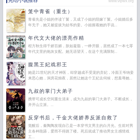
完结小说推荐
www.vipwx.org
笼中青雀（重生）
青雀先是小姐的伴读丫鬟，又成了小姐的陪嫁丫鬟。小姐婚后多
年无子，她又被提拔为姑爷的妾。小姐握着她的手说...
年代文大佬的漂亮作精
程方秋生得千娇百媚，肤如凝脂，一睁开眼，居然成了一本七零
年代文里的炮灰女配。她无语望天，在这个充满限制...
腹黑王妃戏邪王
她是21世纪的天才神医，却穿越成不受宠的弃妃，冷面王爷纳妾
来恶心她，洞房花烛夜，居然让她这个王妃去伺候，想羞辱她...
九叔的掌门大弟子
携带可成长空间重生清末，成为九叔的掌门大弟子。不断成长，
并开山立派。...
反穿书后，千金大佬娇养反派自救了
觉醒后，秦陶陶发现自己是一本穿书文男主的白月光。生前对男
主各种跪舔，爱而不得跳了楼。死后就成了推动男女主感情戏
工...