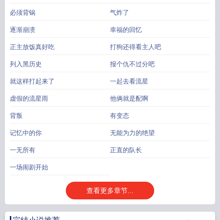
必须背锅
气炸了
逐渐崩溃
幸福的回忆
正主放饭真好吃
打狗还得看主人吧
列入黑历史
报个仇不过分吧
就这样打起来了
一起去看流星
虚假的流星雨
他俩就是配啊
背叛
有变态
记忆中的你
无能为力的绝望
一无所有
正直的队长
一场闹剧开始
查看更多章节...