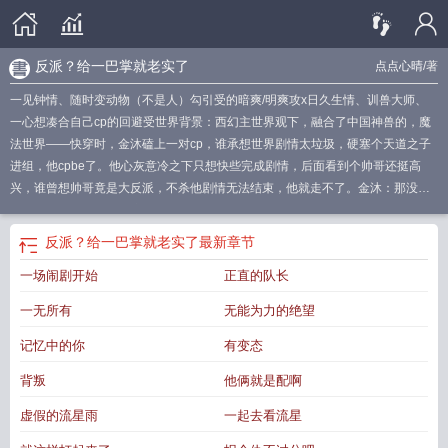
反派？给一巴掌就老实了
点点心晴
/著
一见钟情、随时变动物（不是人）勾引受的暗爽/明爽攻x日久生情、训兽大师、
一心想凑合自己cp的回避受世界背景：西幻主世界观下，融合了中国神兽的，魔
法世界——快穿时，金沐磕上一对cp，谁承想世界剧情太垃圾，硬塞个天道之子
进组，他cpbe了。他心灰意冷之下只想快些完成剧情，后面看到个帅哥还挺高
兴，谁曾想帅哥竟是大反派，不杀他剧情无法结束，他就走不了。金沐：那没招
了，受死吧！可谁曾想这反派难打的要死，连续回溯98次，被反派连捅死99次，
他才将反派弄死！金沐：喵的，丑八怪死吧！前世谢烬（盯）：……～经历那个
反派？给一巴掌就老实了
最新章节
世界后的金沐备受打击，快穿结束后，换了个身份和样貌，替代了原剧情炮灰王
一场闹剧开始
正直的队长
子季樱辞，准备回去当个搅屎棍，势必让自家cphe！搅乱剧情第一步：跳关！先
押了反派，助他改邪归正！顺便给自己被的99个洞报个仇！查到反派下落后，谁
一无所有
无能为力的绝望
知整个村子都被魔族入侵，一片狼藉。季樱辞：不会来晚了，被带走了吧！谁知
一转头，哦豁，和一双化成灰都认识的赤色眼睛对视了~再一看，猫？哪来的猫？
记忆中的你
有变态
噢~魔族体质特殊，虽是人形灵兽却能变成任何小动物，在这装猫呢。季樱辞指着
背叛
他俩就是配啊
他让他变成人，黑猫看他看的有些入迷，没反应过来，季樱辞却以为是在挑衅
他，一巴掌打在猫脑袋上！季樱辞：变！谢烬：……又被打了一次的谢烬变了回
虚假的流星雨
一起去看流星
来，躲后面去了。谢烬：那么好看的人，怎么那么凶……季樱辞看着谢烬人形的