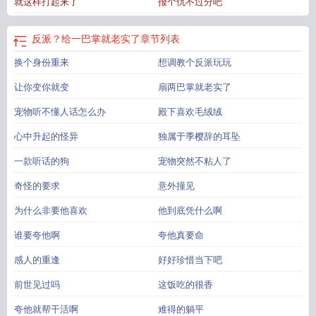
就这样打起来了
报个仇不过分吧
模样，总觉得违和，这人哪里多出来一颗泪痣啊？还和自己原身的一模一样，什
么情况？季樱辞：算了，管他呢~前世谢烬：……我求你管一下呢！～季樱辞开启
计划第二步：训狗！让他哪怕被剧情强行召回忘了他，狗的灵魂深处也得认他这
反派？给一巴掌就老实了
章节列表
个主人！俗话说得好，打一巴掌给一颗糖，季樱辞一直贯穿这个原则。季樱辞
换个身份重来
想调教个反派玩玩
（扇巴掌）：知道听话了。谢烬（点头）：殿下的手疼吗？季樱辞：？～阅读指
南：1：谢烬x季樱辞（金沐）；星珩x潮眠；今生都是he2：主角对副cp两人的心
让你变你就变
扇两巴掌就老实了
动纯粹是喜欢磕他俩，他给误会了，后面一下就祛魅了3：谢烬前世就对金沐一见
钟情（见色起意）了（其实还有别的原因），今生更是一眼万年4：打磨文笔中，
宠物听不懂人话怎么办
殿下喜欢毛绒绒
外面好文千千万，总有一款适合你，不必死磕我这本
反派?给一巴掌就老实了
反
心中升起的怪异
独属于季樱辞的耳坠
派?给一巴掌就老实了免费阅读
一款听话的狗
宠物突然不粘人了
奇怪的要求
意外撞见
为什么非要他喜欢
他到底凭什么啊
谁要夸他啊
夸他真要命
感人的重逢
好好珍惜当下吧
前世见过吗
这饭吃的很香
夸他就帮干活啊
难得的躺平