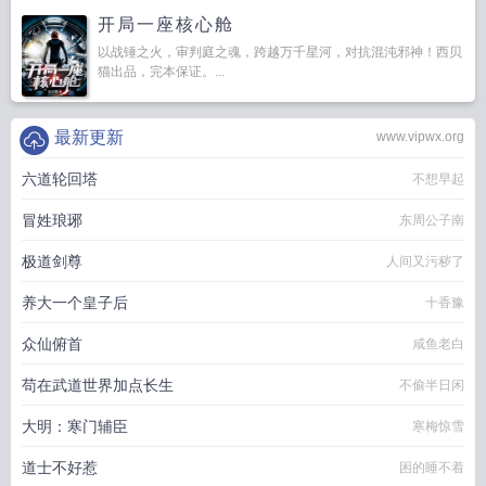
开局一座核心舱
以战锤之火，审判庭之魂，跨越万千星河，对抗混沌邪神！西贝
猫出品，完本保证。...
最新更新
www.vipwx.org
六道轮回塔
不想早起
冒姓琅琊
东周公子南
极道剑尊
人间又污秽了
养大一个皇子后
十香豫
众仙俯首
咸鱼老白
苟在武道世界加点长生
不偷半日闲
大明：寒门辅臣
寒梅惊雪
道士不好惹
困的睡不着