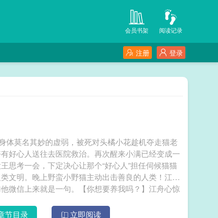
会员书架
阅读记录
注册
登录
身体莫名其妙的虚弱，被死对头橘小花趁机夺走猫老
好有好心人送往去医院救治。再次醒来小满已经变成一
王思考一会，下定决心让那个“好心人”担任伺候猫猫
人类文明。晚上野蛮小野猫主动出击善良的人类！江舟
加他微信上来就是一句。【你想要养我吗？】江舟心惊
一个刚接触网络世界的小屁孩，天天吵着要毁灭人类的
料，江舟过上教育小孩的快乐生活。直到小屁孩发来一
章节目录
立即阅读