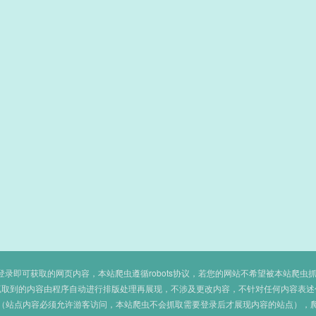
即可获取的网页内容，本站爬虫遵循robots协议，若您的网站不希望被本站爬虫抓取，可
抓取到的内容由程序自动进行排版处理再展现，不涉及更改内容，不针对任何内容表述
（站点内容必须允许游客访问，本站爬虫不会抓取需要登录后才展现内容的站点），