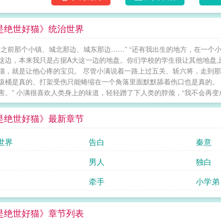
张猫猫的照片，问他想不想养？江舟刚好觉得
去拿小猫，却看见一个酷帅少年等着自己。深
是绝世好猫》统治世界
年一脸理所当然的说：“你家在那里啊，你不是要养
绝世好猫
“之前那个小镇、城北那边、城东那边……” “还有我出生的地方，在一个
这边，本来我只是占据A大这一边的地盘。你们学校的学生很让其他地盘上
猫，就是让他心疼的宝贝。 尽管小满说着一路上过五关、斩六将，走到
圾桶是真的、打架受伤只能蜷缩在一个角落里面默默舔着伤口也是真的。 
害。” 小满很喜欢人类身上的味道，轻轻蹭了下人类的脖颈，“我不会再变成猫
是绝世好猫》最新章节
世界
告白
秦意
男人
独白
牵手
小学弟
是绝世好猫》章节列表