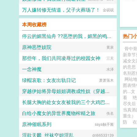
万人嫌转修无情道，父子火葬场了！
金砚砚
本周收藏榜
热门
停云的媚黑仙舟 ??恶堕的我，媚黑的鸣火首席以及仙舟??
原神恶堕妓院
露露
黄泉
骨中骨
新章节
那些年，我们共同凌辱过的校园女神
三天
减全文
的意思
一念神魔
水泽
名别惹
网站
绿帽哀歌：女友出轨日记
萧萧落木
图表
穿越伊始将异母姐姐调教成性奴（穿越到异世界把高贵强大的女性征服至胯下）
的...
看
长腿大胸的处女女友被我的三个大鸡巴室友轮番调教，狠狠灌精直到怀孕
dark
尽失后
当真酒
白给小魔女的异世界魔物榨精之旅
158330
佚名
重生）
防
在
原神催眠系列
saya触手酱
淫欲天麟_丝袜空姐淫乱
drj66533139