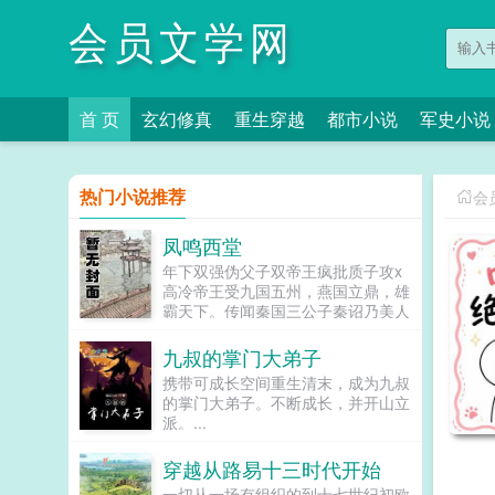
会员文学网
首 页
玄幻修真
重生穿越
都市小说
军史小说
热门小说推荐
会
凤鸣西堂
年下双强伪父子双帝王疯批质子攻x
高冷帝王受九国五州，燕国立鼎，雄
霸天下。传闻秦国三公子秦诏乃美人
之子，最不得宠。秦国式微，为表忠
心，便将他送去燕国作质子。几渡春
九叔的掌门大弟子
秋，万里霜寒。秦诏乖顺，颇得燕王
携带可成长空间重生清末，成为九叔
宠溺，于及冠年放他归去。哪知三个
的掌门大弟子。不断成长，并开山立
月后，他竟扫平障碍，弑父即位。自
派。...
此后狼子野心，昭然若揭三载风云变
幻，他荡平七国，强灭五州，将河山
穿越从路易十三时代开始
归化为一，却将精兵对准燕国。强破
宫门之日，未杀一名俘虏，未夺半只
一切从一场有组织的到十七世纪初欧