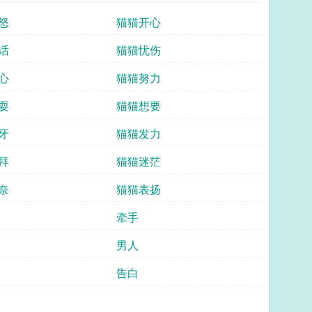
怒
猫猫开心
话
猫猫忧伤
心
猫猫努力
耍
猫猫想要
牙
猫猫发力
拜
猫猫迷茫
奈
猫猫表扬
牵手
男人
告白