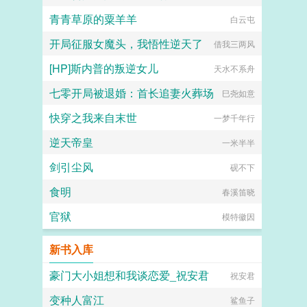
青青草原的粟羊羊
白云屯
开局征服女魔头，我悟性逆天了
借我三两风
[HP]斯内普的叛逆女儿
天水不系舟
七零开局被退婚：首长追妻火葬场
巳尧如意
快穿之我来自末世
一梦千年行
逆天帝皇
一米半半
剑引尘风
砚不下
食明
春溪笛晓
官狱
模特徽因
新书入库
豪门大小姐想和我谈恋爱_祝安君
祝安君
变种人富江
鲨鱼子