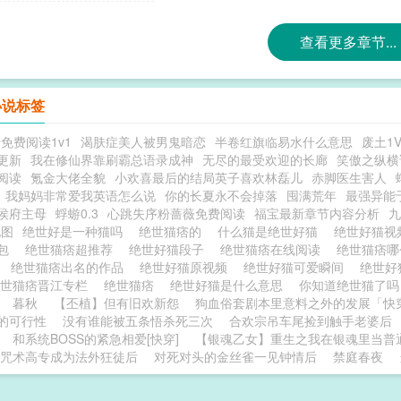
查看更多章节...
小说标签
免费阅读1v1
渴肤症美人被男鬼暗恋
半卷红旗临易水什么意思
废土1V
更新
我在修仙界靠刷霸总语录成神
无尽的最受欢迎的长廊
笑傲之纵横
阅读
氪金大佬全貌
小欢喜最后的结局英子喜欢林磊儿
赤脚医生害人
我妈妈非常爱我英语怎么说
你的长夏永不会掉落
囤满荒年
最强异能
侯府主母
蜉蝣0.3
心跳失序粉蔷薇免费阅读
福宝最新章节内容分析
九
地图
绝世好是一种猫吗
绝世猫痞的
什么猫是绝世好猫
绝世好猫视
情包
绝世猫痞超推荐
绝世好猫段子
绝世猫痞在线阅读
绝世猫痞
文
绝世猫痞出名的作品
绝世好猫原视频
绝世好猫可爱瞬间
绝世好
绝世猫痞晋江专栏
绝世猫痞
绝世好猫是什么意思
你知道绝世猫了
暮秋
【丕植】但有旧欢新怨
狗血俗套剧本里意料之外的发展「快
的可行性
没有谁能被五条悟杀死三次
合欢宗吊车尾捡到触手老婆后
和系统BOSS的紧急相爱[快穿]
【银魂乙女】重生之我在银魂里当普
咒术高专成为法外狂徒后
对死对头的金丝雀一见钟情后
禁庭春夜