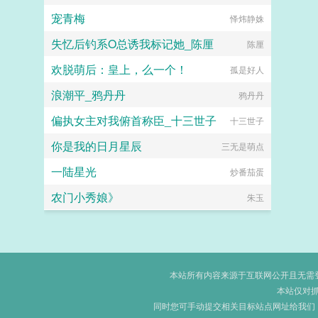
宠青梅
怿炜静姝
失忆后钓系O总诱我标记她_陈厘
陈厘
欢脱萌后：皇上，么一个！
孤是好人
浪潮平_鸦丹丹
鸦丹丹
偏执女主对我俯首称臣_十三世子
十三世子
你是我的日月星辰
三无是萌点
一陆星光
炒番茄蛋
农门小秀娘》
朱玉
本站所有内容来源于互联网公开且无需登录
本站仅对
同时您可手动提交相关目标站点网址给我们