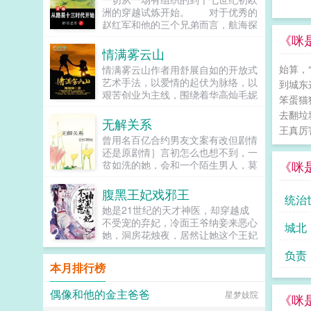
鸡犬。燕王端坐，临视睥睨，不怒而
洲的穿越试炼开始。 对于优秀的
自威。二人对上视线，促狭中带着几
赵红军和他的三个兄弟而言，航海探
分挑衅，金阶玉殿便生了寒。那凤目
险可以有，征服世界也可以有，然而
《咪
微眯，仍循着旧日称呼，质问声凛
前提是通过五百名额的试炼…...
情满雾云山
冽，吾儿，如今可要杀了寡人？秦诏
始算，
情满雾云山作者用舒展自如的开放式
俯身，骤然折膝跪了下去往日隐忍换
艺术手法，以爱情的起伏为脉络，以
作桀骜，锋锐眉眼经年淬炼，越发显
到城东
艰苦创业为主线，围绕着华高灿毛妮
得狠厉，但唇角柔情却化作了一抹
笨蛋猫
妮的爱情故事，勾划了林瑛甘雯丽关
笑，未免舍不得。哦？宫城十里，凤
去翻垃
文彬梁仕达丁...
冠霞帔，金银珠玉贯满箱，另有玺印
无解关系
王真厉
一枚，权作信礼。儿臣秦诏笑的璀
曾用名百亿合约男友文案有改但剧情
璨，忽又改了口，朕，是来迎娶您回
还是原剧情］言初怎么也想不到，一
家的。前期日常卖惨求宠博取父王怜
《咪
贫如洗的她，会和一个陌生男人，莫
爱的质子攻x每天外冷内热宠溺带娃
名其妙地绑定了一场为期365天的财
的后爹受后期装乖假寐豺狼帝王攻x
富交换。说白了就是他的钱进了她账
腹黑王妃戏邪王
高冷美强囚凤帝王受食用注意■时代
统治
户，她的钱进了他账户还转！不！
架春秋平行时期，称呼及势力地图有
她是21世纪的天才神医，却穿越成
回！去！好消息对方是陆洺执，陆氏
私设。双方无任何亲缘关系，质子到
不受宠的弃妃，冷面王爷纳妾来恶心
城北
集团太子爷，多金，年轻，人还帅。
他国后，称国君为父王。■端水互宠
她，洞房花烛夜，居然让她这个王妃
坏消息这人脾气差，控制欲强，还打
相爱相杀年龄差7岁年下强强身心
去伺候，想羞辱她是吧？行啊！她拿
算趁机和她来场合约恋爱。...
负责
1v1欢迎收藏作者鞠躬jpg其他预收
着几面旗子，对着床头摇旗呐...
本月排行榜
（作者广告位3啵啵）■古耽戎马踏
秋棠心狠手辣权臣攻x老谋深算谋士
偶像和他的金主爸爸
星梦妓院
受权臣技能之伺候娇生惯养的公子哥
《咪
儿。■古耽照我满怀冰雪忠犬糙汉暗