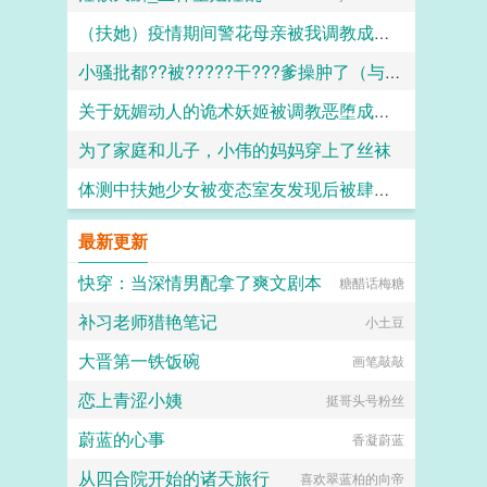
（扶她）疫情期间警花母亲被我调教成三洞全开的肉便器母狗
小骚批都??被?????干???爹操肿了（与狼共枕）
霜染official
关于妩媚动人的诡术妖姬被调教恶堕成媚黑母猪乐芙兰的这档子事
百无禁忌
为了家庭和儿子，小伟的妈妈穿上了丝袜
F心R
体测中扶她少女被变态室友发现后被肆意玩弄
daokee
愿璀璨的北极光永远闪耀
最新更新
快穿：当深情男配拿了爽文剧本
糖醋话梅糖
补习老师猎艳笔记
小土豆
大晋第一铁饭碗
画笔敲敲
恋上青涩小姨
挺哥头号粉丝
蔚蓝的心事
香凝蔚蓝
从四合院开始的诸天旅行
喜欢翠蓝柏的向帝