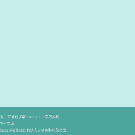
通过屏蔽novelspider字段实现。
任何立场。
爬虫程序会依据负载状态自动爬取相关页面。