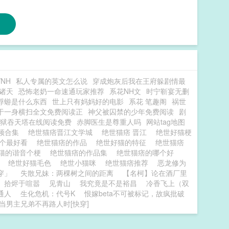
NH
私人专属的英文怎么说
穿成炮灰后我在王府躲剧情最
诸天
恐怖老奶一命速通玩家推荐
系花NH文
时宁靳宴无删
蜉蝣是什么东西
世上只有妈妈好的电影
系花 笔趣阁
祸世
于一身横扫全文免费阅读正
神父被囚禁的少年免费阅读
剧
狱吞天塔在线阅读免费
赤脚医生是尊重人吗
网站tag地图
频合集
绝世猫痞晋江文学城
绝世猫痞 晋江
绝世好猫梗
哪个最好看
绝世猫痞的作品
绝世好猫的特征
绝世猫痞
猫的谐音个梗
绝世猫痞的作品集
绝世猫痞的哪个好
吗
绝世好猫毛色
绝世小猫咪
绝世猫痞推荐
恶龙修为
穿」
失散兄妹：两棵树之间的距离
【名柯】论在酒厂里
拾烬于喧嚣
见青山
我究竟是不是裕昌
冷香飞上（双
通人
生化危机：代号K
恨嫁beta不可被标记，故疯批破
当男主兄弟不再路人时[快穿]