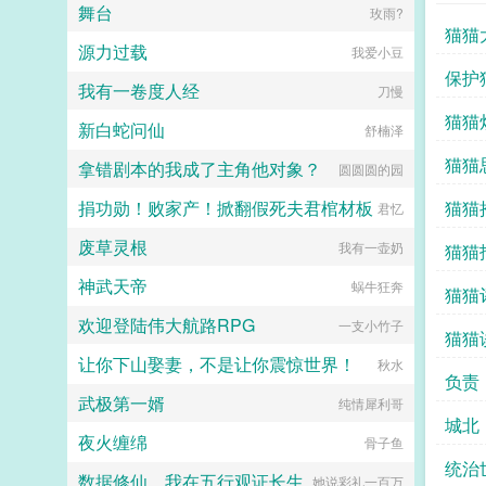
舞台
玫雨?
卫攻x狠戾变态王爷受被王爷一个巴
猫猫
掌扇爽了。■古耽误我秦楼约高冷闷
源力过载
我爱小豆
骚大将军x骄扬富贵小少爷被老婆倒
追又放弃，将军等会，小祖宗哎！■
保护
我有一卷度人经
刀慢
东幻众神审判日疯批大佬x高冷之花
为神清路的蓝星5s指挥长军官权昼，
猫猫
新白蛇问仙
舒楠泽
遇到一个顶级疯批罪犯。想杀我？试
试接吻吗？■现耽第13个治疗师狂躁
猫猫
拿错剧本的我成了主角他对象？
圆圆圆的园
失眠的霸总，被手段高超的pua心理
治疗师狠狠拿捏。老婆把我的精神病
捐功勋！败家产！掀翻假死夫君棺材板
猫猫
君忆
治成了恋爱脑...
废草灵根
我有一壶奶
猫猫
神武天帝
蜗牛狂奔
猫猫
欢迎登陆伟大航路RPG
一支小竹子
猫猫
让你下山娶妻，不是让你震惊世界！
秋水
负责
武极第一婿
纯情犀利哥
城北
夜火缠绵
骨子鱼
统治
数据修仙，我在五行观证长生
她说彩礼一百万