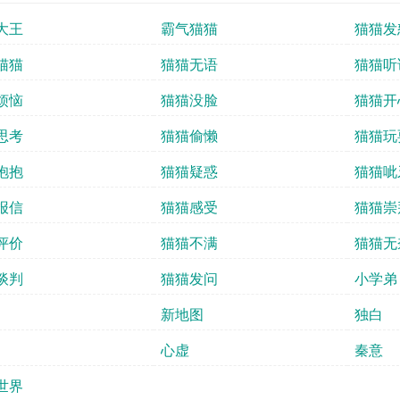
大王
霸气猫猫
猫猫发
猫猫
猫猫无语
猫猫听
烦恼
猫猫没脸
猫猫开
思考
猫猫偷懒
猫猫玩
抱抱
猫猫疑惑
猫猫呲
报信
猫猫感受
猫猫崇
评价
猫猫不满
猫猫无
谈判
猫猫发问
小学弟
新地图
独白
心虚
秦意
世界