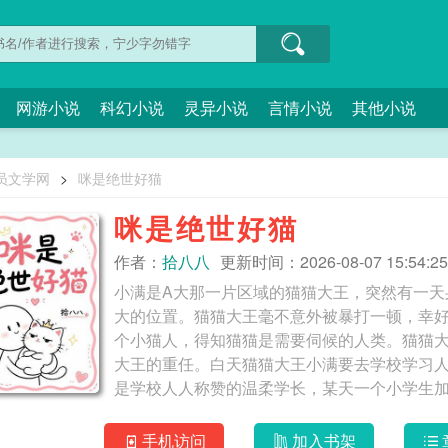
网游小说
科幻小说
灵异小说
言情小说
其他小说
员文学网
>
咪是绝世好猫
咪是绝世好猫
作者：
拾八八
更新时间：2026-08-07 15:54:25
小满是A大那一片区域的猫猫大王，突然有一天
大的位置。猫猫大王毫不意外被暴打一顿，幸
个小猫人，得知猫猫是需要伺候的人类。猫猫大
大王的重任。白天猫猫大王小满要去学校学习
是学校人人称赞的温柔学长，某天一个小学生
胆战以为遇到某黄色诈骗，在他的接触下只是
中二小孩。认为要给祖国的花朵带来积极的养
手机访问
加入书架