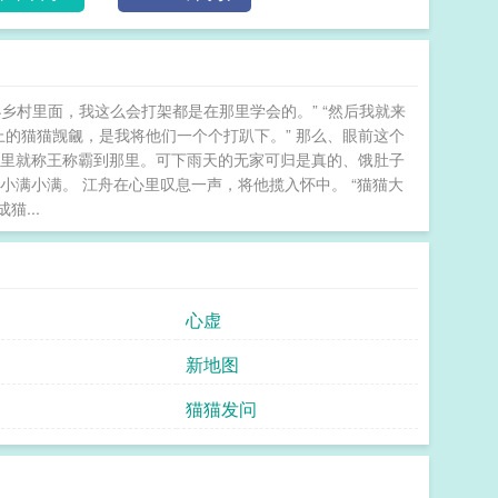
家里空荡荡可以养一只可爱的小猫，约定好星期六下午
知自己性取向为男的江舟克制住自己的心动，谁知道少
我吗？”霸气猫猫大王受vs温柔喜欢逗猫猫攻 咪是
小乡村里面，我这么会打架都是在那里学会的。” “然后我就来
的猫猫觊觎，是我将他们一个个打趴下。” 那么、眼前这个
那里就称王称霸到那里。可下雨天的无家可归是真的、饿肚子
小满小满。 江舟在心里叹息一声，将他揽入怀中。 “猫猫大
...
心虚
新地图
猫猫发问