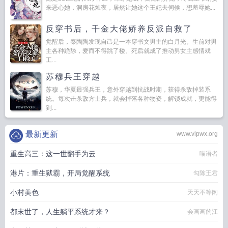
来恶心她，洞房花烛夜，居然让她这个王妃去伺候，想羞辱她...
反穿书后，千金大佬娇养反派自救了
觉醒后，秦陶陶发现自己是一本穿书文男主的白月光。生前对男
主各种跪舔，爱而不得跳了楼。死后就成了推动男女主感情戏
工...
苏穆兵王穿越
苏穆，华夏最强兵王，意外穿越到抗战时期，获得杀敌掉装系
统。每次击杀敌方士兵，就会掉落各种物资，解锁成就，更能得
到...
最新更新
www.vipwx.org
重生高三：这一世翻手为云
喵语者
港片：重生狱霸，开局觉醒系统
勾陈王君
小村美色
天天不等闲
都末世了，人生躺平系统才来？
会画画的江