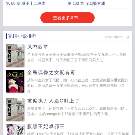
第 99 章 继承十二段线
第 100 章 谋划婆罗洲
查看更多章节...
完结小说推荐
www.vipwx.org
凤鸣西堂
年下双强伪父子双帝王疯批质子攻x高冷帝王受九国五州，燕国
立鼎，雄霸天下。传闻秦国三公子秦诏乃美人之...
全民偶像之女配有毒
从练习生到女子天团，她一心想往上爬，发誓要颠覆前世女配的
命运，然而总裁一直要潜规则她，身边还有个未来影视歌巨星
在...
被偏执万人迷O盯上了
易璟穿书了，还是穿进了一本百合abopo文。如果易璟没记错，
这本po文的omega女主郁淼是个不折不扣的万人迷。...
腹黑王妃戏邪王
她是21世纪的天才神医，却穿越成不受宠的弃妃，冷面王爷纳妾