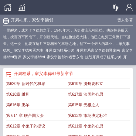
开局桂系，家父李德邻
晋东南
/著
一觉醒来，成为了李德邻之子。1948年末，历史洪流无可阻挡。他选择另辟天
地，携百万军民南下，开创新天地。当红旗漫卷大陆，他已在红河三角洲打下基
业。这一次，他要在这片三熟稻米的丰饶之地，创下一个偌大的基业。...
家父李
德邻_
家父李德邻晋东南
开局成为桂系少帅
开局桂系家父李德邻晋东南
家父李
德邻txt资源
家父李德邻txt
家父李德邻作者晋东南
抗战开局成了桂系少帅
开局
桂系家父李德领
家父李德邻笔趣阁
家父李德邻网
开局桂系家父李德邻笔趣
阁
开局桂系
家父李德邻类似
家父李德邻
家父李德邻卡夜阁
抗战开局成了桂系
开局桂系，家父李德邻
最新章节
少帅飞卢
开局桂系家父李德邻
家父李德邻李佑林
开局成了桂系少帅
家父李德
第620章 新时代的租界
第619章 济州要独立
邻APP
家父李德邻285
第618章 维和
第617章 法国的心思
第616章 肥羊
第615章 无根之人
第 614 章 联合国大会
第613章 市场决定标准
第612章 小鬼子的提议
第611章 小鬼的心思