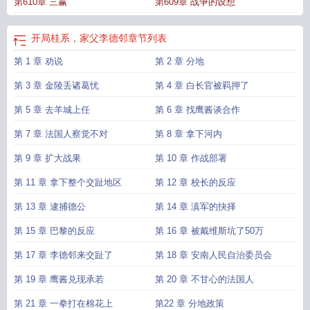
第610章 三赢
第609章 战争的设想
开局桂系，家父李德邻
章节列表
第 1 章 劝说
第 2 章 分地
第 3 章 金陵丢诸葛忧
第 4 章 白长官被羁押了
第 5 章 去羊城上任
第 6 章 找鹰酱谈合作
第 7 章 法国人察觉不对
第 8 章 拿下河内
第 9 章 扩大战果
第 10 章 作战部署
第 11 章 拿下整个交趾地区
第 12 章 校长的反应
第 13 章 逮捕德公
第 14 章 滇军的抉择
第 15 章 巴黎的反应
第 16 章 被戴维斯坑了50万
第 17 章 李德邻来交趾了
第 18 章 安南人民自治委员会
第 19 章 鹰酱兑现承若
第 20 章 不甘心的法国人
第 21 章 一拳打在棉花上
第22 章 分地政策