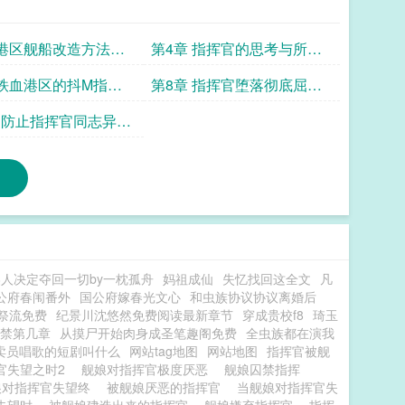
 港区舰船改造方法大
第4章 指挥官的思考与所谓
的纯爱港区
 铁血港区的抖M指挥
第8章 指挥官堕落彻底屈服
于谜之敌人的指挥官
为防止指挥官同志异想
区经过研究决定以下
人决定夺回一切by一枕孤舟
妈祖成仙
失忆找回这全文
凡
公府春闱番外
国公府嫁春光文心
和虫族协议协议离婚后
祭流免费
纪景川沈悠然免费阅读最新章节
穿成贵校f8
琦玉
禁第几章
从摸尸开始肉身成圣笔趣阁免费
全虫族都在演我
卖员唱歌的短剧叫什么
网站tag地图
网站地图
指挥官被舰
官失望之时2
舰娘对指挥官极度厌恶
舰娘囚禁指挥
娘对指挥官失望终
被舰娘厌恶的指挥官
当舰娘对指挥官失