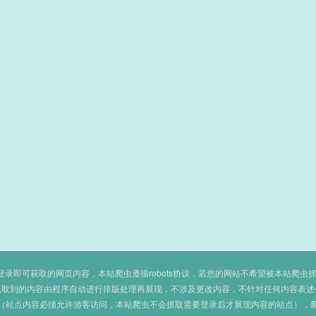
即可获取的网页内容，本站爬虫遵循robots协议，若您的网站不希望被本站爬虫抓取，可
抓取到的内容由程序自动进行排版处理再展现，不涉及更改内容，不针对任何内容表述
（站点内容必须允许游客访问，本站爬虫不会抓取需要登录后才展现内容的站点），