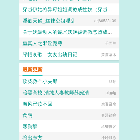
穿越伊始将异母姐姐调教成性奴（穿越到异世界把高贵强大的女性征服至胯下）
一百个小草莓
淫欲天麟_丝袜空姐淫乱
drj66533139
dark
关于妩媚动人的诡术妖姬被调教恶堕成媚黑母猪乐芙兰的这档子事
蛊真人之邪淫魔尊
千面兰
F心R
绿帽哀歌：女友出轨日记
萧萧落木
最新更新
砍柴救个小夫郎
旦芽
暗黑高校-清纯人妻教师苏婉清
pigpig
海风已读不回
余吾吾余
食明
春溪笛晓
寒鸦辞
玖卿侠客
将出东方
徐吟且徐