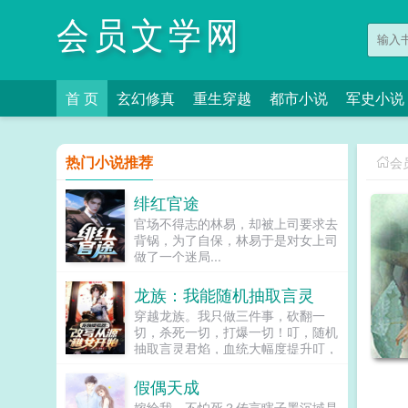
会员文学网
首 页
玄幻修真
重生穿越
都市小说
军史小说
热门小说推荐
会
绯红官途
官场不得志的林易，却被上司要求去
背锅，为了自保，林易于是对女上司
做了一个迷局...
龙族：我能随机抽取言灵
穿越龙族。我只做三件事，砍翻一
切，杀死一切，打爆一切！叮，随机
抽取言灵君焰，血统大幅度提升叮，
随机抽取言灵审判，血统大幅度提升
叮，随机抽取言灵烛龙，血统大幅度
假偶天成
提升如此直至一日咦，我成白王了？
嫁给我，不怕死？传言瞎子墨沉域是