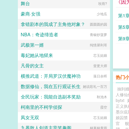
《因
舞台
玫雨?
足够的耐心，去调教侍奉他的家族虽
然总有愚昧学者对他产生误解，将他
豪商·女强
少地瓜
称为弑君者之师，践踏王权之龙，但
第1
在千年岁月流逝下，也不乏有贤人将
拿错剧本的我成了主角他对象？
圆圆圆的园
他赞为皇龙，圣龙。而数量更为庞大
公粮
第5
的帝国百族则将他称为黄金时代的开
NBA：奇迹缔造者
青椒炒菠萝
创者，普照帝国的不朽炽阳，渴望他
病娇
第9
的摄政，执掌帝国...
武极第一婿
纯情犀利哥
未来
毒妃她从地狱来
芯玉姑娘
凡骨的女主
壹更大师
横推武道：开局罗汉伏魔神功
落日余晖
热门
数据修仙，我在五行观证长生
她说彩礼一百万
抽到
人修仙
全民玩家：我能自选副本奖励
秋池木
bytxt
正义执
柯南里的不柯学侦探
霞空
墨尔庇
凤女无双
娘囚
芯玉姑娘
官
九界散人剑道主宰笔趣阁
林寒林青雨