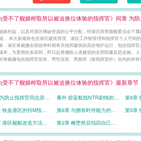
为受不了舰娘榨取所以被迫换位体验的指挥官》间章 为
舰娘利益，以及对港区稀缺资源的公平分配，经港区阵营旗舰委员会下属
规。 本次新规将包含港区建筑管理、港区工作制管理和指挥官个人守则的
束，港区将裁撤全部战争时期有关指挥建筑的高价维护运行，包括指挥官
成本，为贯彻此条原则，即日起将撤除上述建筑的全部防爆反恐设施。 
区将裁撤包括指挥官宿舍、男性浴室、男厕所（除指挥室外）在内的所有
为受不了舰娘榨取所以被迫换位体验的指挥官》最新章节
 为防止指挥官同志异想
番外 碧蓝航线NTR剧情的通
第9章
港区经过研究决定以下
用解药
未来
章 铁血港区的抖M指挥
第6章 与拥有时停能力的冤
第5章
仇的二轮榨精寸止作战
病娇性
章 港区舰船改造方法大
第2章 雌堕然后找回自己的
力量