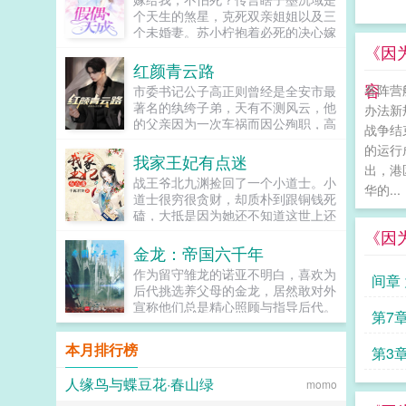
提问，如何改变龙族悲剧？答握紧手
个天生的煞星，克死双亲姐姐以及三
中的刀，砍翻一切就好了。ps本书又
个未婚妻。苏小柠抱着必死的决心嫁
名开局爆杀赫尔佐格奖励到位，龙王
给他。本以为婚后是她照顾他，却没
《因
干废我是卡塞尔学院扛把子拐走绘梨
想到，她被他宠上了天。他说，她是
红颜青云路
衣后日常辱弥...
我的女人，只有我可以欺负。他说，
容
各阵营
市委书记公子高正则曾经是全安市最
谁敢动我的女人，我让他生不如死。
著名的纨绔子弟，天有不测风云，他
办法新
他还说，我的女人要给我生一堆孩
的父亲因为一次车祸而因公殉职，高
子。...
战争结
正则在一瞬间从天上掉到了地下，尝
的运行
尽了官场的世态炎凉。高正则发现了
我家王妃有点迷
出，港
父亲笔记本电脑里的秘密，这些秘密
战王爷北九渊捡回了一个小道士。小
足以让整个全安官场来一场大地震，
华的...
道士很穷很贪财，却质朴到跟铜钱死
而父亲给他写的一封信里也寄托了父
磕，大抵是因为她还不知道这世上还
亲对他的殷殷期望，高正则发誓要在
有比铜钱更值钱的玩意儿战王爷看了
《因
官场上逆袭，重振高家门楣，并且解
看她无数次穷得把自己的铜钱剑拆了
金龙：帝国六千年
开父亲车祸之谜。高正则凭借父亲留
补补了拆，三观有点崩。...
下的那些秘密，游戏花丛之中，潇洒
作为留守雏龙的诺亚不明白，喜欢为
间章
官场之上。看高正则如何实现纨绔逆
后代挑选养父母的金龙，居然敢对外
袭，走上人生巅峰。...
宣称他们总是精心照顾与指导后代。
天开
第7
最糟糕的是，他的养父母只是区区伯
爵，奈何作为雏龙，诺亚没得选，只
内容
本月排行榜
官
第3
能整日鼓动大逆言论，望养父早日造
反称王。一代不上道，那就调教下一
人缘鸟与蝶豆花·春山绿
揭秘
momo
代，子子孙孙，终有称王建国之日作
为拥有六千年寿命的金龙，诺亚拥有