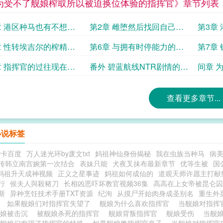
为受不了舰娘榨取所以被迫换位体验的指挥官》章节列表
章 港区种马也有不想交
第2章 雌堕然后找回自己的
第3章
的一天
力量
揭秘
章 性转埃吉尔的榨精和
第6章 与拥有时停能力的冤
第7章
性转大凤的囚禁性爱
仇的二轮榨精寸止作战
官
章 指挥官的过往现在与
番外 碧蓝航线NTR剧情的通
间章 
用解药
天开港
查看更多章节...
内容
小说标签
婚卡百度
万人迷光环by废文txt
妈祖神仙身份揭秘
我在虫族当种马
病美
传韩立南宫婉第一次结合
表妹只能
犬夜叉抹布最新章节
优等生被
国
妈祖升天成神视频
正义之星事迹
妈祖如何成仙的
道观天师许愿主打献
行
侯夫人與殺豬刀
长相凶恶吓坏教官视频36集
高高在上女帝被昆仑囚
斯
异种烹饪技术手册TXT资源
纪洵
从摸尸开始肉身成圣别名
重生外
禁
如果舰娘们对指挥官失望了
舰娘为什么喜欢指挥官
当舰娘对指挥
舰娘被击沉
被舰娘杀死的指挥官
舰娘背叛指挥官
舰娘受伤
当舰