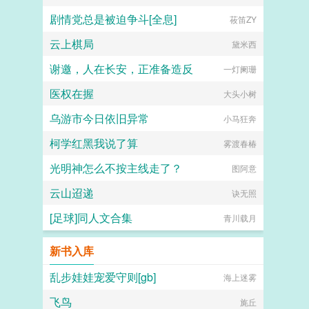
剧情党总是被迫争斗[全息]
莜笛ZY
云上棋局
黛米西
谢邀，人在长安，正准备造反
一灯阑珊
医权在握
大头小树
乌游市今日依旧异常
小马狂奔
柯学红黑我说了算
雾渡春椿
光明神怎么不按主线走了？
图阿意
云山迢递
诀无照
[足球]同人文合集
青川载月
新书入库
乱步娃娃宠爱守则[gb]
海上迷雾
飞鸟
旄丘