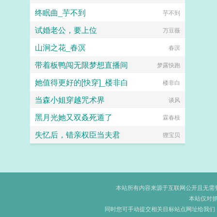
终眠曲_芋不到
芋不到
试婚老公，要上位
万豆薇
山涧之花_春溟
春溟
带着板鸭闯无限梦想直播间
梦露快跑
她值得更好的[快穿]_楼非白
楼非白
当森小姐穿越咒术界
谈风
黑月光她又双叒死遁了
霖春枝
失忆后，错亲权臣当夫君
狸宝贝
本站所有内容来源于互联网公开且无需登录
本站仅对
同时您可手动提交相关目标站点网址给我们