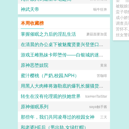
望
被舰娘
神武天帝
蜗牛狂奔
蛮子萌
成小娇
本周收藏榜
调查员
苦怀不
掌握催眠之力后的淫乱生活
蘑菇面要加蛋
丝女警
在清晨的办公桌下被魅魔贤妻兴登堡口交，夜晚在宴会厅角落的鞋交
游戏王雌熟妹卡即堕传——白银城的迷宫主?拉比丽斯篇
火锅气候
原神恶堕妓院
丁骨
黄泉
蜜汁樱桃（产奶,校园,NPH）
苦咖啡
用黑人大肉棒将迦勒底的爆乳长腿骚货英灵一个个的全都调教成发情媚黑母猪贱婊吧
转生在没有伦理观的扶她世界
IceHenTaiStar
克图格亚改二
原神催眠系列
saya触手酱
那些年，我们共同凌辱过的校园女神
三天
和老婆HE后（男出轨,女绿红帽）