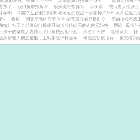
当舰娘们发现了指挥官的特殊
如果舰娘馋指挥官身子
当舰娘对指挥官
背叛了
舰娘折磨指挥官
舰娘冤枉指挥官
狩美客
纯情兽人俏骑士
怀孕啊
刺客先生的特别特训:与可爱的观星一起各种户外Play,并在最
妻~
收服
列克星敦的淫妻体验 抛弃廉耻的究极乱交
雪豹少女不想
和御姐特工全部爆肏打桩成只知道服侍肉屌的肉便器妈妈
西疆--母亲
上孩子的魅魔人妻找到了巨根扶她配种她
西游吞天传
黑桃圣女
怀
被黑帮老大彻底征服，主动张腿求种受孕
修仙皇朝模拟器
被束缚的