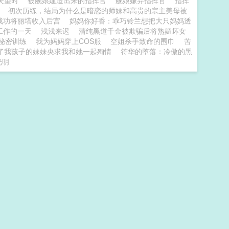
失望时
被舰娘建造出来的指挥官
舰娘嫌弃指挥官
指挥
初次历练，结局为什么是暗恋的师妹和高贵的宗主美母被
后成功将丽塔收入后宫
妈妈你好香：乖巧铃兰想把大只妈妈透
工作的一天
浅浅来迟
清纯黑道千金被欺骗后将熟媚坏女
的秘密训练
我为妈妈穿上COS服
空姐杀手致命的围巾
苦
了我孩子的妹妹央求我和她一起殉情
符华的堕落：冷傲的黑
光明