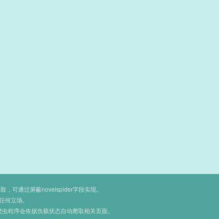
通过屏蔽novelspider字段实现。
任何立场。
爬虫程序会依据负载状态自动爬取相关页面。