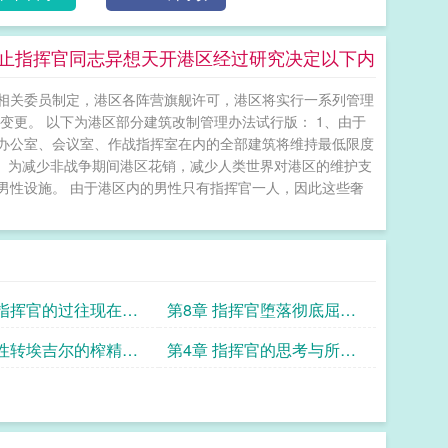
防止指挥官同志异想天开港区经过研究决定以下内
相关委员制定，港区各阵营旗舰许可，港区将实行一系列管理
变更。 以下为港区部分建筑改制管理办法试行版： 1、由于
办公室、会议室、作战指挥室在内的全部建筑将维持最低限度
2、为减少非战争期间港区花销，减少人类世界对港区的维护支
男性设施。 由于港区内的男性只有指挥官一人，因此这些奢
 指挥官的过往现在与
第8章 指挥官堕落彻底屈服
于谜之敌人的指挥官
 性转埃吉尔的榨精和
第4章 指挥官的思考与所谓
转大凤的囚禁性爱
的纯爱港区