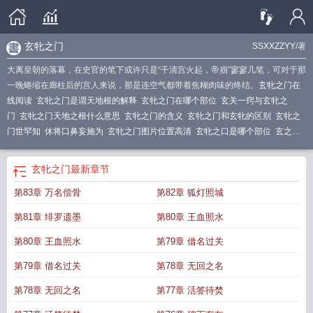
玄牝之门
SSXXZZYY
/著
大离皇朝的落幕，在史官的笔下或许只是“干清宫火起，帝崩”寥寥几笔，可对于那
一晚蜷缩在廊柱后的宫人来说，那是连空气都带着焦糊肉味的终结。
玄牝之门在
线阅读
玄牝之门是谓天地根的解释
玄牝之门在哪个部位
玄关一窍与玄牝之
门
玄牝之门天地之根什么意思
玄牝之门的含义
玄牝之门和玄牝的区别
玄牝之
门世罕知
休将口鼻妄施为
玄牝之门图片位置高清
玄牝之口是哪个部位
玄之又
玄
玄牝之门是什么意思怎么读音
天地之根
用之不尽
玄牝之门陆铮在线
什么叫
玄牝之门
玄牝之门和众妙之门
玄牝之门的玄是什么意思
众妙之门和玄牝之
玄牝之门
最新章节
门
玄牝之门如何打开
玄牝之门的拼音
玄牝之门与众妙之门
玄牝之门里的神秘
第83章 万名偿骨
第82章 狐灯照城
人
玄牝之门是什么意思
玄牝之门免费阅读
是谓天地根是什么意思
何为玄牝之
门
玄牝之门是谓天地根的意思
玄牝之门怎么打开
是谓天地根
玄牝之门赋
众妙
第81章 绯罗遗墨
第80章 王血照水
之门
如何找到玄牝之门
玄牝之门怎么读
玄牝之门是谓天根
玄牝之门是人体哪
里
玄牝之门在哪里
玄牝之门玄之又玄
玄牝之门是谓天地根绵绵若存用之不
第80章 王血照水
第79章 借名过关
勤
玄牝之门有什么用
玄牝之灵
玄牝之门众妙之门
玄牝之门图片位置
玄牝之门
第79章 借名过关
第78章 无回之名
是谓天地根什么意思
万类之根
第78章 无回之名
第77章 活签待焚