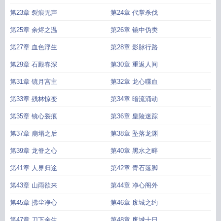
第23章 裂痕无声
第24章 代掌杀伐
第25章 余烬之温
第26章 镜中伪类
第27章 血色浮生
第28章 影脉行路
第29章 石殿春深
第30章 重返人间
第31章 镜月宫主
第32章 龙心喋血
第33章 残林惊变
第34章 暗流涌动
第35章 镜心裂痕
第36章 皇陵迷踪
第37章 崩塌之后
第38章 坠落龙渊
第39章 龙脊之心
第40章 黑水之畔
第41章 人界归途
第42章 青石落脚
第43章 山雨欲来
第44章 净心阁外
第45章 拂尘净心
第46章 废城之约
第47章 刀下余生
第48章 废城十日