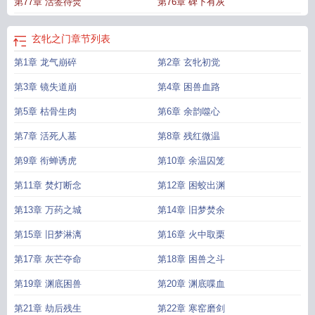
第77章 活签待焚
第76章 碑下有灰
玄牝之门
章节列表
第1章 龙气崩碎
第2章 玄牝初觉
第3章 镜失道崩
第4章 困兽血路
第5章 枯骨生肉
第6章 余韵噬心
第7章 活死人墓
第8章 残红微温
第9章 衔蝉诱虎
第10章 余温囚笼
第11章 焚灯断念
第12章 困蛟出渊
第13章 万药之城
第14章 旧梦焚余
第15章 旧梦淋漓
第16章 火中取栗
第17章 灰芒夺命
第18章 困兽之斗
第19章 渊底困兽
第20章 渊底喋血
第21章 劫后残生
第22章 寒窑磨剑