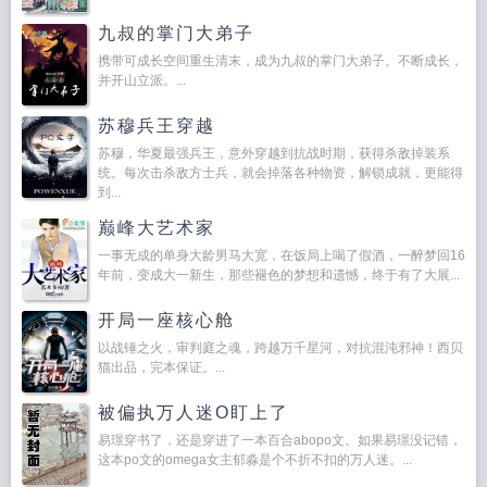
九叔的掌门大弟子
携带可成长空间重生清末，成为九叔的掌门大弟子。不断成长，
并开山立派。...
苏穆兵王穿越
苏穆，华夏最强兵王，意外穿越到抗战时期，获得杀敌掉装系
统。每次击杀敌方士兵，就会掉落各种物资，解锁成就，更能得
到...
巅峰大艺术家
一事无成的单身大龄男马大宽，在饭局上喝了假酒，一醉梦回16
年前，变成大一新生，那些褪色的梦想和遗憾，终于有了大展...
开局一座核心舱
以战锤之火，审判庭之魂，跨越万千星河，对抗混沌邪神！西贝
猫出品，完本保证。...
被偏执万人迷O盯上了
易璟穿书了，还是穿进了一本百合abopo文。如果易璟没记错，
这本po文的omega女主郁淼是个不折不扣的万人迷。...