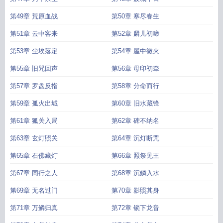
第49章 荒原血战
第50章 寒尽春生
第51章 云中客来
第52章 麟儿初啼
第53章 尘埃落定
第54章 屋中微火
第55章 旧咒回声
第56章 母印初牵
第57章 罗盘反指
第58章 分命而行
第59章 孤火出城
第60章 旧水藏锋
第61章 狐关入局
第62章 碑不纳名
第63章 玄灯照关
第64章 沉灯断咒
第65章 石佛藏灯
第66章 照祭见王
第67章 同行之人
第68章 沉鳞入水
第69章 无名过门
第70章 影照其身
第71章 万鳞归真
第72章 锁下龙音