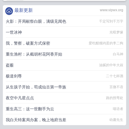
最新更新
www.vipwx.org
火影：开局献祭白眼，满级见闻色
千定写到千万字
一世冰神
光暗梦缘
我，警察，破案方式保密
爱吃醋熘鸡蛋的李二狗
重生渔村：从截胡村花阿香开始
白马神
盗薮
油腻的中年大叔
极道剑尊
二十七杯酒
从生孩子开始，苟成仙古第一帝族
言微不语
夜空中凡星点点
路的拐弯处
重生高三：这一世翻手为云
喵语者
我白天特案局办案，晚上地府当差
幼庸先生