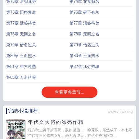
第73章 名归其身
第74章 龙女归名
第75章 照祭复命
第76章 碑下有灰
第77章 活签待焚
第77章 活签待焚
第78章 无回之名
第78章 无回之名
第79章 借名过关
第79章 借名过关
第80章 王血照水
第80章 王血照水
第81章 绯罗遗墨
第82章 狐灯照城
第83章 万名偿骨
查看更多章节...
完结小说推荐
www.vipwx.org
年代文大佬的漂亮作精
程方秋生得千娇百媚，肤如凝脂，一睁开眼，居然成了一本七零
年代文里的炮灰女配。她无语望天，在这个充满限制...