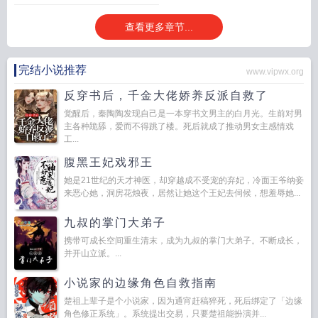
查看更多章节...
完结小说推荐
www.vipwx.org
反穿书后，千金大佬娇养反派自救了
觉醒后，秦陶陶发现自己是一本穿书文男主的白月光。生前对男
主各种跪舔，爱而不得跳了楼。死后就成了推动男女主感情戏
工...
腹黑王妃戏邪王
她是21世纪的天才神医，却穿越成不受宠的弃妃，冷面王爷纳妾
来恶心她，洞房花烛夜，居然让她这个王妃去伺候，想羞辱她...
九叔的掌门大弟子
携带可成长空间重生清末，成为九叔的掌门大弟子。不断成长，
并开山立派。...
小说家的边缘角色自救指南
楚祖上辈子是个小说家，因为通宵赶稿猝死，死后绑定了「边缘
角色修正系统」。系统提出交易，只要楚祖能扮演并...