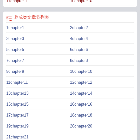
11chapter11
10chapter10
成文gI
养成文什么意思
养成文经典文章
养成文有哪些
一篇养成文by烟花筒
10
部最火的养成文
超经典养成文
养成类文
养成文长篇
养成类小短文
养成文
养
成文系列
经典的养成文
养成文是什么类型的
养成文现
非常经典养成文
养成文
养成类文
章节列表
Ppo
养成系短文
经典养成文
养成文短篇完结
经典的养成文推荐
1chapter1
2chapter2
3chapter3
4chapter4
5chapter5
6chapter6
7chapter7
8chapter8
9chapter9
10chapter10
11chapter11
12chapter12
13chapter13
14chapter14
15chapter15
16chapter16
17chapter17
18chapter18
19chapter19
20chapter20
21chapter21