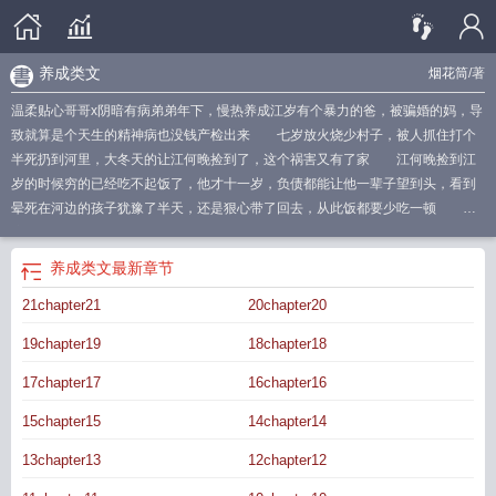
养成类文
烟花筒
/著
温柔贴心哥哥x阴暗有病弟弟年下，慢热养成江岁有个暴力的爸，被骗婚的妈，导
致就算是个天生的精神病也没钱产检出来 七岁放火烧少村子，被人抓住打个
半死扔到河里，大冬天的让江何晚捡到了，这个祸害又有了家 江何晚捡到江
岁的时候穷的已经吃不起饭了，他才十一岁，负债都能让他一辈子望到头，看到
晕死在河边的孩子犹豫了半天，还是狠心带了回去，从此饭都要少吃一顿 就
这么饥一顿饱一顿地过，抱团取暖，江何晚勉强能把江岁拉扯大 江岁狠毒、
记仇、阴暗、多疑，身上毛病还不少，可在江何晚眼中却是一个乖巧懂事，体贴
养成类文
最新章节
听话的好弟弟，从来不会让他操心什么 然而也只是他以为……江岁无数次地
21chapter21
20chapter20
想，如果自己退步一些，不那么偏执地次次相逼，他和哥哥彼此是不是就不会被
伤的千疮百孔 可如果不这样，哥哥终究会离他越来越远…… 食用指
19chapter19
18chapter18
南： 1v1/sc／年下，年龄差4岁，有失忆梗 温柔贴心哥哥x阴暗有病弟
弟 慢热养成文
养成系列文
养成文推文
一篇养成文 烟花筒
养成文免费阅
17chapter17
16chapter16
读
养成系文章
养成系小短文
十部必看经典养成文
养成文推荐
2020养成文
养
15chapter15
14chapter14
成文sc
推荐一些经典养成文
养成文是什么意思?
写养成文的作者
一篇养成文
txt
找一本养成
养成短文
50本必看经典养成文
有什么养成文推荐吗
养成文的推
13chapter13
12chapter12
荐
一篇养成文免费阅读
有没有养成文
养成类文章
一篇养成文by烟花筒全文
养