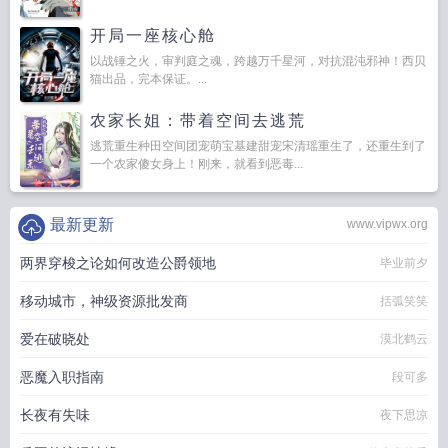
开局一座核心舱
以战锤之火，审判庭之魂，跨越万千星河，对抗混沌邪神！西贝
猫出品，完本保证。...
农家长姐：带着空间去逃荒
逃荒重生种田空间团宠萌宝基建甜宠宋清瑶重生了，还重生到了
一个农家傻女身上！刚来，就看到恶毒...
最新更新
www.vipwx.org
两界穿梭之论如何改造公爵领地
毕业前夕
移动城市，神级资源批发商
括弧笑笑
爱在破晓处
漠北鹤云
恶魔入职指南
段可多
长夜有失味
夜下思凉