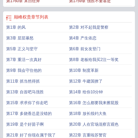
第1760章 末日狂奔
第1759章 强胜不要靠近
颠峰权贵
章节列表
第1章 的风
第2章 对不起我是警察
第3章 层层暴怒
第4章 产生依恋
第5章 正义与坚守
第6章 前女友登门
第7章 重活一次真好
第8章 老板给我买2注一等奖
第9章 我会守住他的
第10章 制度革新
第11章 抓当然得抓
第12章 牛建国撩了
第13章 自首吧马强胜
第14章 给你10分钟
第15章 求求你了你走吧
第16章 怎么都要我来擦屁股
第17章 多烧香总是没错的
第18章 放长线钓大鱼
第19章 是个好苗子啊
第20章 人在官场混察言观色
第21章 好了你现在属于我了
第22章 言重啦苏警官