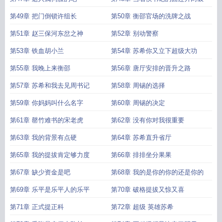
第49章 把门倒锁许组长
第50章 衡邵官场的洗牌之战
第51章 赵三保河东岔之神
第52章 别动警察
第53章 铁血胡小兰
第54章 苏希你又立下超级大功
第55章 我晚上来衡邵
第56章 唐厅安排的晋升之路
第57章 苏希和我去见周书记
第58章 周锡的选择
第59章 你妈妈叫什么名字
第60章 周锡的决定
第61章 罄竹难书的宋老虎
第62章 没有你对我很重要
第63章 我的背景有点硬
第64章 苏希直升省厅
第65章 我的提拔肯定够力度
第66章 排排坐分果果
第67章 缺少资金是吧
第68章 我的是你的你的还是你的
第69章 乐平是乐平人的乐平
第70章 破格提拔又惊又喜
第71章 正式提正科
第72章 超级 英雄苏希