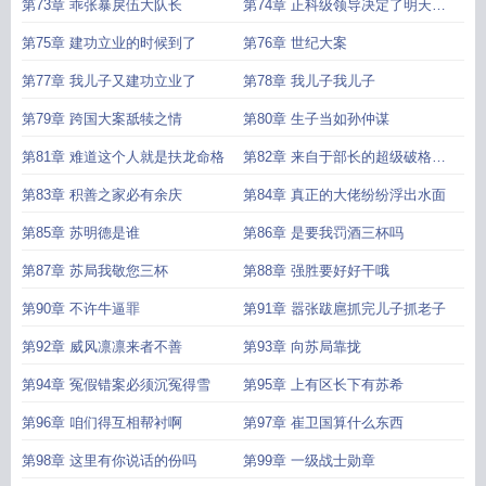
第73章 乖张暴戾伍大队长
第74章 正科级领导决定了明天由
你们拉肚子
第75章 建功立业的时候到了
第76章 世纪大案
第77章 我儿子又建功立业了
第78章 我儿子我儿子
第79章 跨国大案舐犊之情
第80章 生子当如孙仲谋
第81章 难道这个人就是扶龙命格
第82章 来自于部长的超级破格提
拔
第83章 积善之家必有余庆
第84章 真正的大佬纷纷浮出水面
第85章 苏明德是谁
第86章 是要我罚酒三杯吗
第87章 苏局我敬您三杯
第88章 强胜要好好干哦
第90章 不许牛逼罪
第91章 嚣张跋扈抓完儿子抓老子
第92章 威风凛凛来者不善
第93章 向苏局靠拢
第94章 冤假错案必须沉冤得雪
第95章 上有区长下有苏希
第96章 咱们得互相帮衬啊
第97章 崔卫国算什么东西
第98章 这里有你说话的份吗
第99章 一级战士勋章