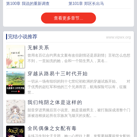
第100章 我说的重新调查
第101章 郑区长出马
查看更多章节...
完结小说推荐
www.vipwx.org
无解关系
曾用名百亿合约男友文案有改但剧情还是原剧情］言初怎么也想
不到，一贫如洗的她，会和一个陌生男人，莫名...
穿越从路易十三时代开始
一切从一场有组织的到十七世纪初欧洲的穿越试炼开始。 对
于优秀的赵红军和他的三个兄弟而言，航海探险可以有，征服
世...
我们纯阴之体是这样的
韶音穿进男频后宫小说里。她是退婚男主，被打脸踩成渣整个门
派被连根拔起所在宗族灰飞烟灭的女配。...
全民偶像之女配有毒
从练习生到女子天团，她一心想往上爬，发誓要颠覆前世女配的