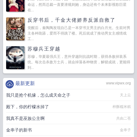
命运，然而总裁一直要潜规则她，身边还有个未来影视歌巨星
在...
反穿书后，千金大佬娇养反派自救了
觉醒后，秦陶陶发现自己是一本穿书文男主的白月光。生前对男
主各种跪舔，爱而不得跳了楼。死后就成了推动男女主感情戏
工...
苏穆兵王穿越
苏穆，华夏最强兵王，意外穿越到抗战时期，获得杀敌掉装系
统。每次击杀敌方士兵，就会掉落各种物资，解锁成就，更能得
到...
最新更新
www.vipwx.org
我只是抢个机缘，怎么成天命之子
天上云
殿下，你的柠檬水掉了
梓酥糯米糕
我真不是巫族公主啊
共由二苍
金串子的新书
金串子