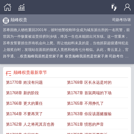
颠峰权贵
司勋考功
/著
苏希因救人牺牲重回2001年，彼时他警校刚毕业成为城东派出所的一名民警，前
世因为一件惨案被追责排挤到乡镇，终其一生也未能踏出河东镇。这一世重来，
苏希发誓要抓住所有机会向上爬。而让他始料未及的是，当他抓获超级通缉犯走
上领奖台时，发现站在面前的颁奖人竟然和他有七分相似。从此，青云直上，官
路亨通。...
权贵巅峰我居然是世家子弟
权贵巅峰我居然是世家子弟 司勋考功
权
贵巅峰 txt
权贵巅峰我居然是世家子弟完整篇
权贵巅峰我居然是世家子弟全部章
节
权贵世家
权贵巅峰我居然是世家子弟女主
权贵巅峰我居然是世家子弟 胡小
颠峰权贵
最新章节
兰第几章算计的苏希
权贵巅峰我居然是世家子弟笔趣阁
权贵巅峰我居然是世家
第1770章 姓没有问题
第1769章 区长永远是对的
子弟最新章节列表
权贵巅峰我居然是世家子弟最新章节
权贵巅峰我居然是世家
子弟百度百科
权贵巅峰我居然是世家子弟 无弹窗
权贵巅峰我居然是世家子弟免
第1768章 新的阶段
第1767章 首鼠两端的下场
费阅读
权贵巅峰全本免费阅读全文
权贵巅峰我居然是世家子弟列表
权贵巅峰我
居然是世家子弟快眼看书
权贵巅峰我居然是世家子弟5200
权贵巅峰我居然是世
第1766章 更大的重任
第1765章 不用挣扎了
家子弟 笔趣阁
权贵巅峰我居然是世家子弟1331
权贵巅峰我居然是世家子弟笔趣
第1764章 不要再哭了
第1763章 你应该愿赌服输
阁最新全文
权贵世家是什么意思
权贵巅峰我居然是世家子弟免费
权贵巅峰我居
然是世家子弟 1261
第1762章 人之将死其言也善
第1761章 愤怒的声音