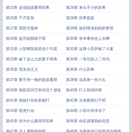
第23章 必须提拔重用苏希
第24章 来头不小的苏希
第25章 千万富翁
第26章 苏希提拔
第27章 我想当冤种
第28章 故剑情深妈妈的梦想
第29章 提升副股级干部
第30章 有本事你也上去啊
第31章 小苏啊我就是拍个马屁
第32章 这尊小菩萨破了大案
第33章 破了这么大的案子得再提
第34章 一等功加上二等功
一提
第35章 我支持正义
第36章 什么苏希
第37章 要不拘一格的提拔重用
第38章 送苏希一份大礼
第39章 我想花20万和你交个朋友
第40章 打入翔润内部
第41章 很能打你有多能打
第42章 兄弟跟我们干吧
第43章 猎虎行动
第44章 小苏许哥求你了
第45章 你为什么要得罪苏希
第46章 你应该懂我的意思
第47章 这人属狗脸的吧
第48章 当着侯书记的面连升两级