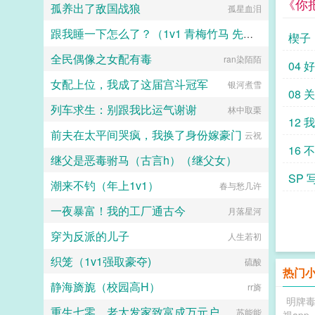
《你
起长大的小姐分明情分承诺历历在
孤养出了敌国战狼
孤星血泪
卫攻x狠戾变态王爷受被王爷一个巴
算趁机和她来场合约恋爱。...
目，为什么这样待她？为什么这样待
掌扇爽了。■古耽误我秦楼约高冷闷
她的孩子们？重来一回，她已经是姑
跟我睡一下怎么了？（1v1 青梅竹马 先婚后爱）
骚大将军x骄扬富贵小少爷被老婆倒
楔子
爷的侍妾，肚里才怀上女儿。上一世
追又放弃，将军等会，小祖宗哎！■
醉眼看她目不转睛的楚王，此生依旧
全民偶像之女配有毒
ran染陌陌
芒果烧酒
东幻众神审判日疯批大佬x高冷之花
04 
紧盯着她。摸着还未隆起的小腹，她
为神清路的蓝星5s指挥长军官权昼，
抛却礼义廉耻，上了楚王的榻。...
女配上位，我成了这届宫斗冠军
银河煮雪
遇到一个顶级疯批罪犯。想杀我？试
08
试接吻吗？■现耽第13个治疗师狂躁
列车求生：别跟我比运气谢谢
林中取栗
失眠的霸总，被手段高超的pua心理
12 
治疗师狠狠拿捏。老婆把我的精神病
前夫在太平间哭疯，我换了身份嫁豪门
云祝
治成了恋爱脑...
16
继父是恶毒驸马（古言h）（继父女）
SP
潮来不钓（年上1v1）
公子缺斤少两
春与愁几许
一夜暴富！我的工厂通古今
月落星河
穿为反派的儿子
人生若初
织笼（1v1强取豪夺)
硫酸
热门
静海旖旎（校园高H）
rr旖
明牌
重生七零，老太发家致富成万元户
苏能能