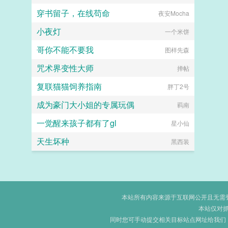
穿书留子，在线苟命
夜安Mocha
小夜灯
一个米饼
哥你不能不要我
图样先森
咒术界变性大师
掸帖
复联猫猫饲养指南
胖丁2号
成为豪门大小姐的专属玩偶
羁南
一觉醒来孩子都有了gl
星小仙
天生坏种
黑西装
本站所有内容来源于互联网公开且无需登录
本站仅对
同时您可手动提交相关目标站点网址给我们