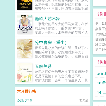
鸡犬。燕王端坐，临视睥睨，不怒而
艺术手法，以爱情的起伏为脉络，以
自威。二人对上视线，促狭中带着几
艰苦创业为主线，围绕着华高灿毛妮
分挑衅，金阶玉殿便生了寒。那凤目
妮的爱情故事，勾划了林瑛甘雯丽关
《你
微眯，仍循着旧日称呼，质问声凛
文彬梁仕达丁...
巅峰大艺术家
冽，吾儿，如今可要杀了寡人？秦诏
书，是
一事无成的单身大龄男马大宽，在饭
俯身，骤然折膝跪了下去往日隐忍换
局上喝了假酒，一醉梦回16年前，
作桀骜，锋锐眉眼经年淬炼，越发显
桌前工
变成大一新生，那些褪色的梦想和遗
得狠厉，但唇角柔情却化作了一抹
个满是
憾，终于有了大展拳脚的机会。当画
笑，未免舍不得。哦？宫城十里，凤
说她希
家，做导演，收藏古玩字画，...
冠霞帔，金银珠玉贯满箱，另有玺印
笼中青雀（重生）
难过或
一枚，权作信礼。儿臣秦诏笑的璀
青雀先是小姐的伴读丫鬟，又成了小
抓了钱
璨，忽又改了口，朕，是来迎娶您回
姐的陪嫁丫鬟。小姐婚后多年无子，
家的。前期日常卖惨求宠博取父王怜
她又被提拔为姑爷的妾。小姐握着她
爱的质子攻x每天外冷内热宠溺带娃
的手说青雀，你信我，将来你的孩子
《你
的后爹受后期装乖假寐豺狼帝王攻x
就是我的孩子，我必不会亏待了你。
无解关系
高冷美强囚凤帝王受食用注意■时代
青雀信了。她先后生下一女一儿，都
架春秋平行时期，称呼及势力地图有
曾用名百亿合约男友文案有改但剧情
后记
养在小姐膝下。姑爷步步高升，先做
私设。双方无任何亲缘关系，质子到
还是原剧情］言初怎么也想不到，一
尚书，又做丞相，她的一双儿女日渐
他国后，称国君为父王。■端水互宠
贫如洗的她，会和一个陌生男人，莫
长大，女儿如花貌美，儿子才学过
18
相爱相杀年龄差7岁年下强强身心
名其妙地绑定了一场为期365天的财
人，人人都说，她的好日子要来了。
1v1欢迎收藏作者鞠躬jpg其他预收
富交换。说白了就是他的钱进了她账
可女儿被送去和番儿子被打断双腿的
本月排行榜
14 
（作者广告位3啵啵）■古耽戎马踏
户，她的钱进了他账户还转！不！
冬天，她也以嫉妒盗窃两重罪名，死
秋棠心狠手辣权臣攻x老谋深算谋士
回！去！好消息对方是陆洺执，陆氏
在一个寒冷的夜。青雀死不瞑目。她
炽阳之痕
西无最
受权臣技能之伺候娇生惯养的公子哥
集团太子爷，多金，年轻，人还帅。
想问一问她的小姐，她从小相伴，一
儿。■古耽照我满怀冰雪忠犬糙汉暗
坏消息这人脾气差，控制欲强，还打