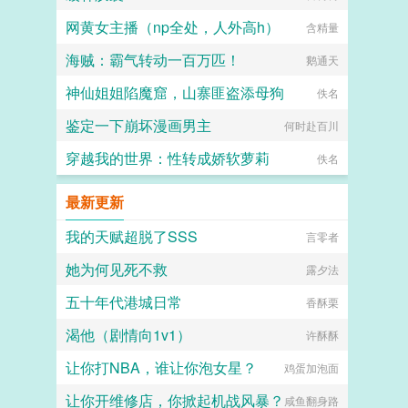
网黄女主播（np全处，人外高h）
含精量
海贼：霸气转动一百万匹！
鹅通天
神仙姐姐陷魔窟，山寨匪盗添母狗
佚名
鉴定一下崩坏漫画男主
何时赴百川
穿越我的世界：性转成娇软萝莉
佚名
最新更新
我的天赋超脱了SSS
言零者
她为何见死不救
露夕法
五十年代港城日常
香酥栗
渴他（剧情向1v1）
许酥酥
让你打NBA，谁让你泡女星？
鸡蛋加泡面
让你开维修店，你掀起机战风暴？
咸鱼翻身路