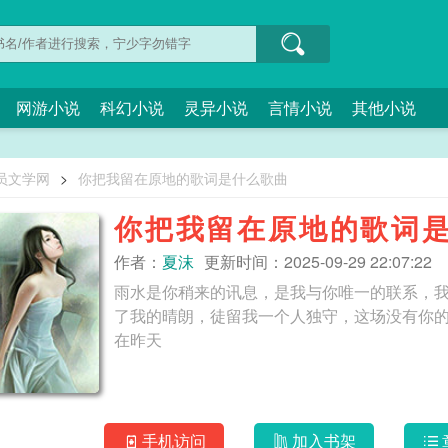
网游小说
科幻小说
灵异小说
言情小说
其他小说
员文学网
>
你把我留在原地的歌词是什么歌曲
你把我留在原地的歌词
作者：
夏沫
更新时间：2025-09-29 22:07:22
雨水是你稍来的讯息，是我与你唯一的联系，
了我的晴朗，徒留我一个人独守，这场没有你的雨季。
在昨天
手机访问
加入书架