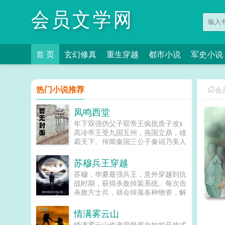
会员文学网
首 页
玄幻修真
重生穿越
都市小说
军史小说
热门小说推荐
会
凤鸣西堂
年下双强伪父子双帝王疯批质子攻x
高冷帝王受九国五州，燕国立鼎，雄
霸天下。传闻秦国三公子秦诏乃美人
之子，最不得宠。秦国式微，为表忠
心，便将他送去燕国作质子。几渡春
苏穆兵王穿越
秋，万里霜寒。秦诏乖顺，颇得燕王
苏穆，华夏最强兵王，意外穿越到抗
宠溺，于及冠年放他归去。哪知三个
战时期，获得杀敌掉装系统。每次击
月后，他竟扫平障碍，弑父即位。自
杀敌方士兵，就会掉落各种物资，解
此后狼子野心，昭然若揭三载风云变
锁成就，更能得到系统丰厚的奖励。
幻，他荡平七国，强灭五州，将河山
系统提示恭喜宿主击杀敌方士...
情满雾云山
归化为一，却将精兵对准燕国。强破
宫门之日，未杀一名俘虏，未夺半只
情满雾云山作者用舒展自如的开放式