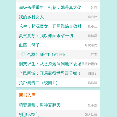
满级杀手重生！别惹，她是真大佬
妙肖
我的乡村女人
李六郎
求生：起源魔女，开局靠炼金敛财
夏小乙
灵气复苏：我以傩面杀穿一切
迪迪露
血藤（母子）
哈次哈次
《不合格》师生h 1v1 He
胖青
洞穴求生：从贫瘠溶洞到地下农场
蛋黄炒蛋白
全民网游：开局获得世界级天赋！
幽幽子
负距离告白（校园 h）
修修咪
新书入库
萌妻超甜，男神宠翻天
思小蔻
别那么抠门
张大姑娘