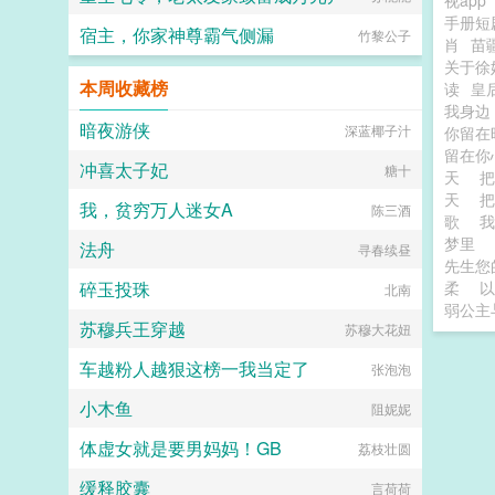
视app
手册短
宿主，你家神尊霸气侧漏
竹黎公子
肖
苗
关于徐
本周收藏榜
读
皇
我身
暗夜游侠
深蓝椰子汁
你留在
留在
冲喜太子妃
糖十
天
把
天
我，贫穷万人迷女A
陈三酒
歌
梦里
法舟
寻春续昼
先生您
碎玉投珠
柔
以
北南
弱公主
苏穆兵王穿越
苏穆大花妞
车越粉人越狠这榜一我当定了
张泡泡
小木鱼
阻妮妮
体虚女就是要男妈妈！GB
荔枝壮圆
缓释胶囊
言荷荷