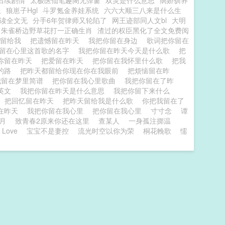
后续剧情
太极医仙笔趣阁无弹窗
双灵是什么意思
病娇驯养
上
狼崽子Hgl
斗罗氪金养娃系统
六六大顺三八来是什么生
阅读全文无
分手6年贺律师又轮陷了
网王迹部同人文bl
大明
朱雀桥边野草花打一正确生肖
渣过的权臣黑化了全文免费阅
天留给我
把遗憾留在昨天
我把你留在身边
歌词把你留在
留在心里这首歌的名字
我把你留在昨天今天是什么歌
把
你留在昨天
把爱留在昨天
把你留在我怀里什么歌
把我
你的路
把昨天都留给你现在你在我眼前
把烦恼留在昨
我留在梦里简谱
把你留在我心里歌曲
我把你留在了昨
的英文
我把你留在昨天是什么意思
我把你留下来什么
把回忆留在昨天
把昨天留给我是什么歌
你把我留在了
在昨天
我把你留在我心里
把你留在我心里
寸寸念
谭
月
致青春2原来你还在这里
查某人
一身孤注掷温
 Love
宝宝不是妻控
流光时空以你为荣
桐花輓歌
懦