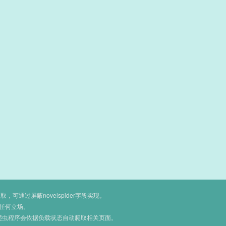
通过屏蔽novelspider字段实现。
任何立场。
爬虫程序会依据负载状态自动爬取相关页面。