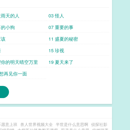
喜欢雨天的人
03 怪人
喜的小狗
07 重要的事
应该
11 盛夏的秘密
亲
15 珍视
希望你的明天晴空万里
19 夏天来了
想再见你一面
不愿意上班
兽人世界视频大全
半世是什么意思啊
侦探社影