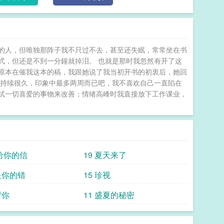
的人，但唯独那阵子我不只过不去，甚至还失眠，常常坐在书
式，但还是不到一分鐘就掉泪。 也就是那时我忽然有开了这
原本在催我这本的稿，我跟她说了我当初开书的初衷后，她回
有持续很久，印象中最多两周而已吧，我不喜欢自己一直陷在
试一切喜爱的事物来改善；情绪高峰时我直接放下工作课业，
写给你的信
19 夏天来了
是你的错
15 珍视
背你
11 盛夏的秘密