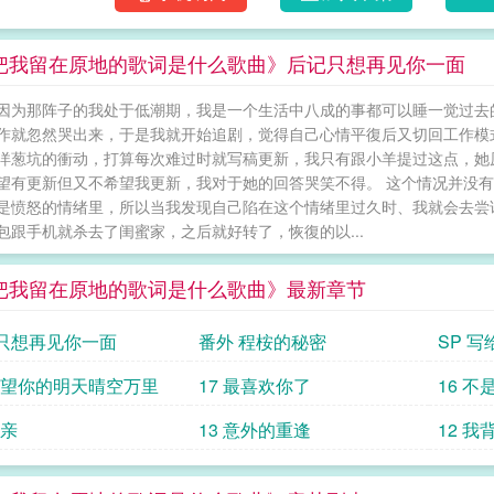
把我留在原地的歌词是什么歌曲》后记只想再见你一面
因为那阵子的我处于低潮期，我是一个生活中八成的事都可以睡一觉过去
作就忽然哭出来，于是我就开始追剧，觉得自己心情平復后又切回工作模
洋葱坑的衝动，打算每次难过时就写稿更新，我只有跟小羊提过这点，她
望有更新但又不希望我更新，我对于她的回答哭笑不得。 这个情况并没
是愤怒的情绪里，所以当我发现自己陷在这个情绪里过久时、我就会去尝
包跟手机就杀去了闺蜜家，之后就好转了，恢復的以...
把我留在原地的歌词是什么歌曲》最新章节
只想再见你一面
番外 程桉的秘密
SP 
 希望你的明天晴空万里
17 最喜欢你了
16 不
母亲
13 意外的重逢
12 我