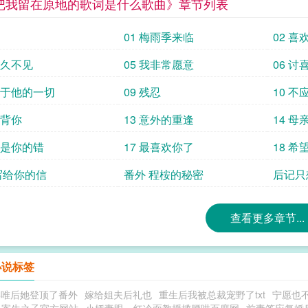
把我留在原地的歌词是什么歌曲》章节列表
01 梅雨季来临
02 
好久不见
05 我非常愿意
06 讨
 关于他的一切
09 残忍
10 不
我背你
13 意外的重逢
14 母
 不是你的错
17 最喜欢你了
18 
 写给你的信
番外 程桉的秘密
后记只
查看更多章节...
小说标签
毒唯后她登顶了番外
嫁给姐夫后礼也
重生后我被总裁宠野了txt
宁愿也