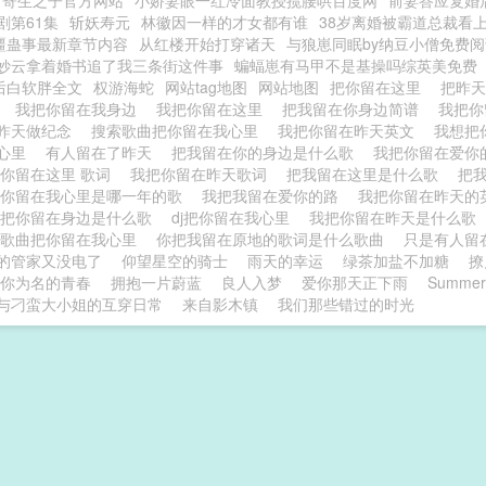
寄生之子官方网站
小娇妻眼一红冷面教授揽腰哄百度网
前妻答应复婚
剧第61集
斩妖寿元
林徽因一样的才女都有谁
38岁离婚被霸道总裁看
疆蛊事最新章节内容
从红楼开始打穿诸天
与狼崽同眠by纳豆小僧免费
妙云拿着婚书追了我三条街这件事
蝙蝠崽有马甲不是基操吗综英美免费
后白软胖全文
权游海蛇
网站tag地图
网站地图
把你留在这里
把昨
边
我把你留在我身边
我把你留在这里
把我留在你身边简谱
我把你
昨天做纪念
搜索歌曲把你留在我心里
我把你留在昨天英文
我想把
你心里
有人留在了昨天
把我留在你的身边是什么歌
我把你留在爱
你留在这里 歌词
我把你留在昨天歌词
把我留在这里是什么歌
把
把你留在我心里是哪一年的歌
我把我留在爱你的路
我把你留在昨天
我把你留在身边是什么歌
dj把你留在我心里
我把你留在昨天是什么歌
歌曲把你留在我心里
你把我留在原地的歌词是什么歌曲
只是有人留
的管家又没电了
仰望星空的骑士
雨天的幸运
绿茶加盐不加糖
撩
你为名的青春
拥抱一片蔚蓝
良人入梦
爱你那天正下雨
Summer
与刁蛮大小姐的互穿日常
来自影木镇
我们那些错过的时光