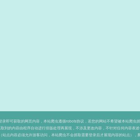
即可获取的网页内容，本站爬虫遵循robots协议，若您的网站不希望被本站爬虫抓取，可
抓取到的内容由程序自动进行排版处理再展现，不涉及更改内容，不针对任何内容表述
（站点内容必须允许游客访问，本站爬虫不会抓取需要登录后才展现内容的站点），